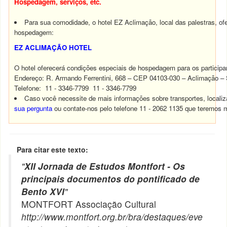
Hospedagem, serviços, etc.
Para sua comodidade, o hotel EZ Aclimação, local das palestras, of
hospedagem:
EZ ACLIMAÇÃO HOTEL
O hotel oferecerá condições especiais de hospedagem para os particip
Endereço: R. Armando Ferrentini, 668 – CEP 04103-030 – Aclimação – 
Telefone:
11 - 3346-7799
11 - 3346-7799
Caso você necessite de mais informações sobre transportes, local
sua pergunta
ou contate-nos pelo telefone
11 - 2062 1135
que teremos m
Para citar este texto:
"
XII Jornada de Estudos Montfort - Os
principais documentos do pontificado de
Bento XVI
"
MONTFORT Associação Cultural
http://www.montfort.org.br/bra/destaques/eve