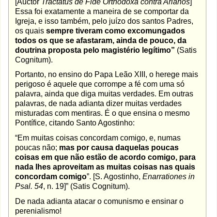
[Auctor
Tractatus de Fide Orthodoxa contra Arianos
]
Essa foi exatamente a maneira de se comportar da
Igreja, e isso também, pelo juízo dos santos Padres,
os quais
sempre tiveram como excomungados
todos os que se afastaram, ainda de pouco, da
doutrina proposta pelo magistério legítimo”
(Satis
Cognitum).
Portanto, no ensino do Papa Leão XIII, o herege mais
perigoso é aquele que corrompe a fé com uma só
palavra, ainda que diga muitas verdades. Em outras
palavras, de nada adianta dizer muitas verdades
misturadas com mentiras. É o que ensina o mesmo
Pontífice, citando Santo Agostinho:
“Em muitas coisas concordam comigo, e, numas
poucas não;
mas por causa daquelas poucas
coisas em que não estão de acordo comigo, para
nada lhes aproveitam as muitas coisas nas quais
concordam comigo
”. [S. Agostinho,
Enarrationes in
Psal. 54
, n. 19]” (Satis Cognitum).
De nada adianta atacar o comunismo e ensinar o
perenialismo!