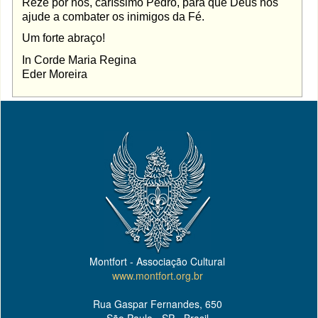
Reze por nós, caríssimo Pedro, para que Deus nos
ajude a combater os inimigos da Fé.
Um forte abraço!
In Corde Maria Regina
Eder Moreira
Montfort - Associação Cultural
www.montfort.org.br
Rua Gaspar Fernandes, 650
São Paulo - SP - Brasil