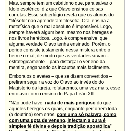
Mas, sempre tem um cabritinho que, para salvar o
ídolo esotérico, diz que Olavo ensinou coisas
corretas. Esse subterfúgio revela que os alunos do
“filósofo” não aprenderam filosofia. Ora, ensina a
metafísica que o mal absoluto é impossível. Logo,
sempre haverá algum bem, mesmo nos hereges e
nos livros heréticos. Logo, é compreensível que
alguma verdade Olavo tenha ensinado. Porém, o
perigo consiste justamente nessa mistura entre o
bem e o mal, de modo que as verdades sirvam –
estrategicamente – para disfarçar o veneno da
mentira, enganando os incautos mais facilmente.
Embora os olavetes – que se dizem convertidos –
prefiram seguir a voz do Olavo ao invés do do
Magistério da Igreja, refutaremos, uma vez mais, esse
enrolavo com o ensino do Papa Leão XIII:
“Não pode haver
nada de mais perigoso
do que
aqueles hereges os quais, enquanto percorrem toda
(a doutrina) sem erros,
com uma só palavra, como
com uma gota de veneno, infectam a pura é
simples fé divina e depois tradição apostólica
”.