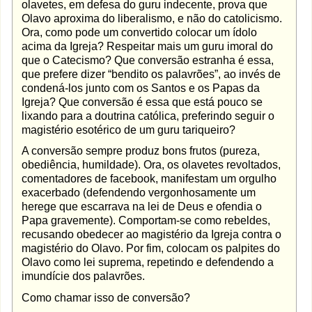
olavetes, em defesa do guru indecente, prova que
Olavo aproxima do liberalismo, e não do catolicismo.
Ora, como pode um convertido colocar um ídolo
acima da Igreja? Respeitar mais um guru imoral do
que o Catecismo? Que conversão estranha é essa,
que prefere dizer “bendito os palavrões”, ao invés de
condená-los junto com os Santos e os Papas da
Igreja? Que conversão é essa que está pouco se
lixando para a doutrina católica, preferindo seguir o
magistério esotérico de um guru tariqueiro?
A conversão sempre produz bons frutos (pureza,
obediência, humildade). Ora, os olavetes revoltados,
comentadores de facebook, manifestam um orgulho
exacerbado (defendendo vergonhosamente um
herege que escarrava na lei de Deus e ofendia o
Papa gravemente). Comportam-se como rebeldes,
recusando obedecer ao magistério da Igreja contra o
magistério do Olavo. Por fim, colocam os palpites do
Olavo como lei suprema, repetindo e defendendo a
imundície dos palavrões.
Como chamar isso de conversão?