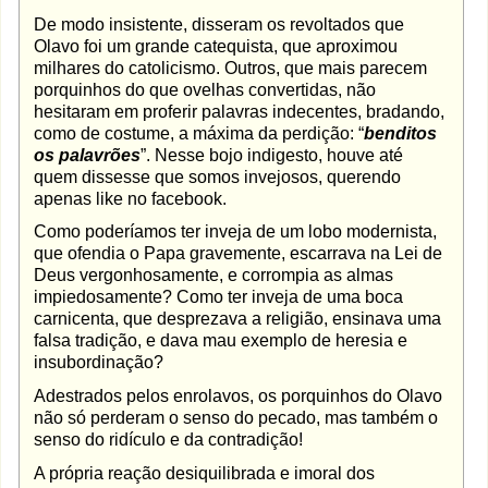
De modo insistente, disseram os revoltados que
Olavo foi um grande catequista, que aproximou
milhares do catolicismo. Outros, que mais parecem
porquinhos do que ovelhas convertidas, não
hesitaram em proferir palavras indecentes, bradando,
como de costume, a máxima da perdição: “
benditos
os palavrões
”. Nesse bojo indigesto, houve até
quem dissesse que somos invejosos, querendo
apenas like no facebook.
Como poderíamos ter inveja de um lobo modernista,
que ofendia o Papa gravemente, escarrava na Lei de
Deus vergonhosamente, e corrompia as almas
impiedosamente? Como ter inveja de uma boca
carnicenta, que desprezava a religião, ensinava uma
falsa tradição, e dava mau exemplo de heresia e
insubordinação?
Adestrados pelos enrolavos, os porquinhos do Olavo
não só perderam o senso do pecado, mas também o
senso do ridículo e da contradição!
A própria reação desiquilibrada e imoral dos