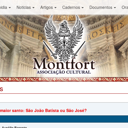
idia
Noticias
Artigos
Cadernos
Documentos
Or
s
maior santo: São João Batista ou São José?
Aurélio Barreto
: