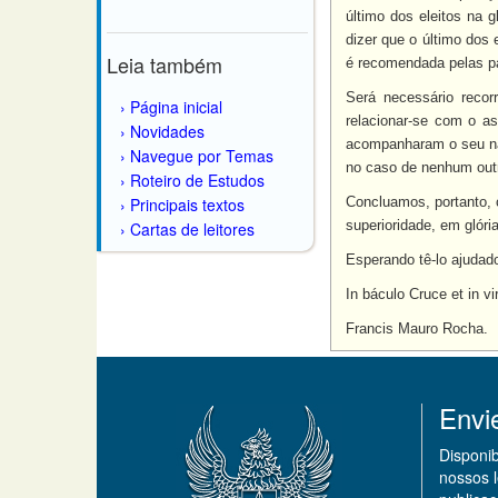
último dos eleitos na g
dizer que o último dos 
Leia também
é recomendada pelas pa
Será necessário recorr
Página inicial
relacionar-se com o a
Novidades
acompanharam o seu nas
Navegue por Temas
no caso de nenhum outr
Roteiro de Estudos
Principais textos
Concluamos, portanto, 
superioridade, em glóri
Cartas de leitores
Esperando tê-lo ajudad
In báculo Cruce et in vi
Francis Mauro Rocha.
Envi
Disponi
nossos 