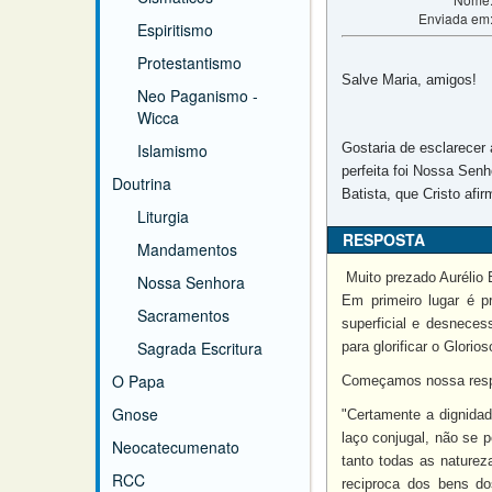
Enviada em
Espiritismo
Protestantismo
Salve Maria, amigos!
Neo Paganismo -
Wicca
Islamismo
Gostaria de esclarecer
perfeita foi Nossa Sen
Doutrina
Batista, que Cristo af
Liturgia
RESPOSTA
Mandamentos
Muito prezado Aurélio 
Nossa Senhora
Em primeiro lugar é p
Sacramentos
superficial e desnece
Sagrada Escritura
para glorificar o Glori
O Papa
Começamos nossa respo
Gnose
"Certamente a dignida
laço conjugal, não se 
Neocatecumenato
tanto todas as naturez
RCC
reciproca dos bens d