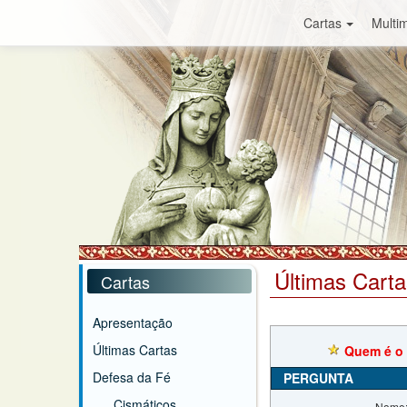
Cartas
Multim
Últimas Carta
Cartas
Apresentação
Últimas Cartas
Quem é o 
Defesa da Fé
PERGUNTA
Cismáticos
Nome