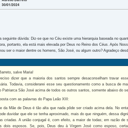
30/01/2024
:
 a seguinte dúvida: Diz-se que no Céu existe uma hierarquia baseada no quan
hora, portanto, ela está mais elevada por Deus no Reino dos Céus. Após No
irmou ser o maior dentre os homens, São José, ou algum outro? Agradeço desd
Barreto, salve Maria!
reciso dizer que a maioria dos santos sempre desaconselham travar esse
ssária. Todavia, considerarei esse seu questionamento como a busca de ma
oso Patriarca São José acima de todos os outros santos, somente abaixo do s
sta com as palavras do Papa Leão XIII:
de da Mãe de Deus é tão alta que nada pôde ser criado acima dela. No ent
pode duvidar que ele se tenha aproximado, mais do que ninguém, dessa dign
as criadas. A união conjugal é, com efeito, a maior de todas; em razão de
os dois esposos. Se, pois, Deus deu à Virgem José como esposo, cer