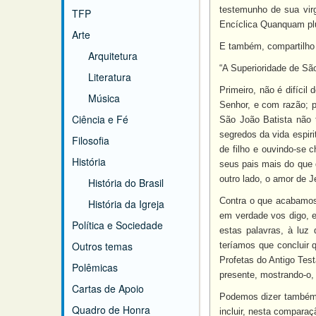
testemunho de sua virg
TFP
Encíclica Quanquam plu
Arte
E também, compartilho
Arquitetura
“A Superioridade de Sã
Literatura
Primeiro, não é difícil
Música
Senhor, e com razão; p
Ciência e Fé
São João Batista não 
segredos da vida espir
Filosofia
de filho e ouvindo-se 
História
seus pais mais do que 
outro lado, o amor de J
História do Brasil
Contra o que acabamos 
História da Igreja
em verdade vos digo, 
Política e Sociedade
estas palavras, à luz
Outros temas
teríamos que concluir
Profetas do Antigo Tes
Polêmicas
presente, mostrando-o,
Cartas de Apoio
Podemos dizer também 
Quadro de Honra
incluir, nesta compara