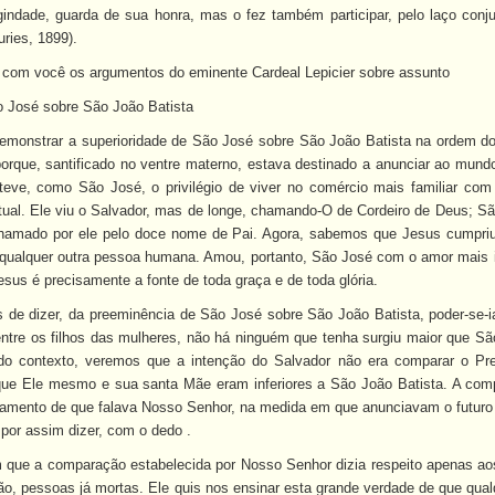
indade, guarda de sua honra, mas o fez também participar, pelo laço conju
ries, 1899).
 com você os argumentos do eminente Cardeal Lepicier sobre assunto
o José sobre São João Batista
 demonstrar a superioridade de São José sobre São João Batista na ordem do 
orque, santificado no ventre materno, estava destinado a anunciar ao mundo
teve, como São José, o privilégio de viver no comércio mais familiar co
itual. Ele viu o Salvador, mas de longe, chamando-O de Cordeiro de Deus; S
chamado por ele pelo doce nome de Pai. Agora, sabemos que Jesus cumpriu t
qualquer outra pessoa humana. Amou, portanto, São José com o amor mais in
esus é precisamente a fonte de toda graça e de toda glória.
de dizer, da preeminência de São José sobre São João Batista, poder-se-i
entre os filhos das mulheres, não há ninguém que tenha surgiu maior que 
 do contexto, veremos que a intenção do Salvador não era comparar o Pr
 que Ele mesmo e sua santa Mãe eram inferiores a São João Batista. A com
tamento de que falava Nosso Senhor, na medida em que anunciavam o futuro 
 por assim dizer, com o dedo .
que a comparação estabelecida por Nosso Senhor dizia respeito apenas aos
ção, pessoas já mortas. Ele quis nos ensinar esta grande verdade de que qu