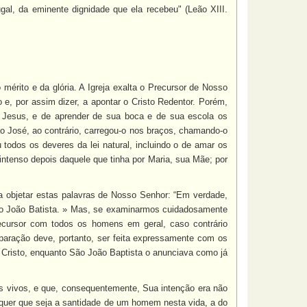
gal, da eminente dignidade que ela recebeu" (Leão XIII.
mérito e da glória. A Igreja exalta o Precursor de Nosso
 e, por assim dizer, a apontar o Cristo Redentor. Porém,
m Jesus, e de aprender de sua boca e de sua escola os
ão José, ao contrário, carregou-o nos braços, chamando-o
odos os deveres da lei natural, incluindo o de amar os
tenso depois daquele que tinha por Maria, sua Mãe; por
a objetar estas palavras de Nosso Senhor: “Em verdade,
São João Batista. » Mas, se examinarmos cuidadosamente
ecursor com todos os homens em geral, caso contrário
paração deve, portanto, ser feita expressamente com os
Cristo, enquanto São João Baptista o anunciava como já
 vivos, e que, consequentemente, Sua intenção era não
alquer que seja a santidade de um homem nesta vida, a do