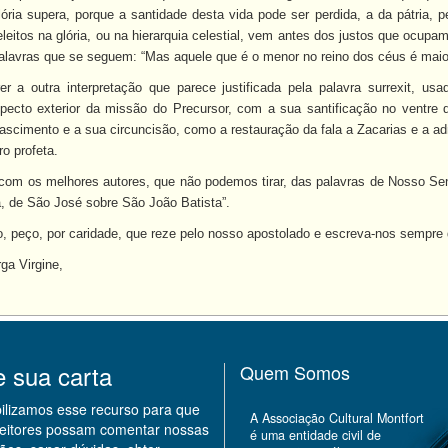
lória supera, porque a santidade desta vida pode ser perdida, a da pátria, pe
eleitos na glória, ou na hierarquia celestial, vem antes dos justos que ocupam 
lavras que se seguem: “Mas aquele que é o menor no reino dos céus é maior
er a outra interpretação que parece justificada pela palavra surrexit, us
specto exterior da missão do Precursor, com a sua santificação no ventre
cimento e a sua circuncisão, como a restauração da fala a Zacarias e a ad
o profeta.
com os melhores autores, que não podemos tirar, das palavras de Nosso Sen
a, de São José sobre São João Batista”.
o, peço, por caridade, que reze pelo nosso apostolado e escreva-nos sempre
rga Virgine,
e sua carta
Quem Somos
bilizamos esse recurso para que
A Associação Cultural Montfort
leitores possam comentar nossas
é uma entidade civil de