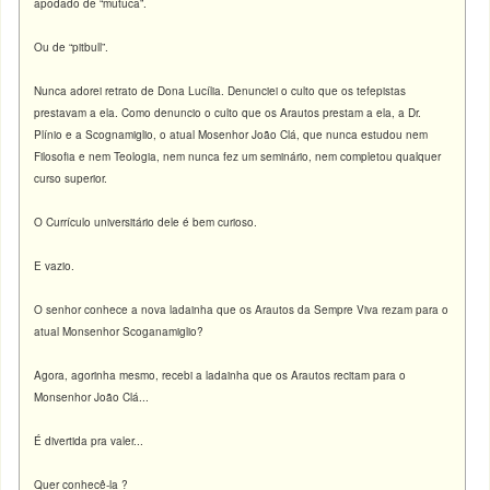
apodado de “mutuca”.
Ou de “pitbull”.
Nunca adorei retrato de Dona Lucília. Denunciei o culto que os tefepistas
prestavam a ela. Como denuncio o culto que os Arautos prestam a ela, a Dr.
Plínio e a Scognamiglio, o atual Mosenhor João Clá, que nunca estudou nem
Filosofia e nem Teologia, nem nunca fez um seminário, nem completou qualquer
curso superior.
O Currículo universitário dele é bem curioso.
E vazio.
O senhor conhece a nova ladainha que os Arautos da Sempre Viva rezam para o
atual Monsenhor Scoganamiglio?
Agora, agorinha mesmo, recebi a ladainha que os Arautos recitam para o
Monsenhor João Clá...
É divertida pra valer...
Quer conhecê-la ?