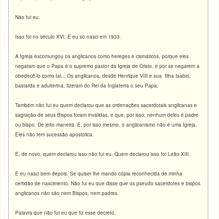
Näo fui eu.
Isso foi no século XVI. E eu só nasci em 1933.
A Igreja excomungou os anglicanos como hereges e cismáticos, porque eles
negaram que o Papa é o supremo pastor da Igreja de Cristo, e por se negarem a
obedecê-lo como tal... Os anglicanos, desde Henrique VIII e sua filha Isabel,
bastarda e adulterina, fizeram do Rei da Inglaterra o seu Papa.
Também não fui eu quem declarou que as ordenações sacerdotais anglicanas e
sagração de seus Bispos foram inválidas, e que, por isso, nenhum deles é padre
ou bispo. De jeito maneira. E, por isso mesmo, o anglicanismo não é uma Igreja.
Eles não tem sucessão apostólica.
E, de novo, quem declarou isso não fui eu. Quem declarou isso foi Leão XIII.
E eu nasci bem depois. Se quiser lhe mando cópia reconhecida de minha
certidão de nascimento. Não fui eu que disse que os pseudo sacerdotes e bispos
anglicanos não são nem Bispos, nem padres.
Palavra que não fui eu que fiz esse decreto.