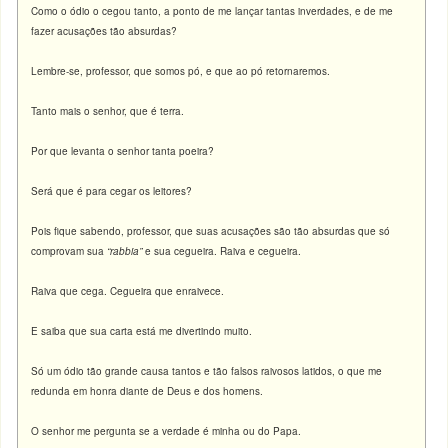
Como o ódio o cegou tanto, a ponto de me lançar tantas inverdades, e de me
fazer acusações tão absurdas?
Lembre-se, professor, que somos pó, e que ao pó retornaremos.
Tanto mais o senhor, que é terra.
Por que levanta o senhor tanta poeira?
Será que é para cegar os leitores?
Pois fique sabendo, professor, que suas acusações são tão absurdas que só
comprovam sua
“rabbia”
e sua cegueira. Raiva e cegueira.
Raiva que cega. Cegueira que enraivece.
E saiba que sua carta está me divertindo muito.
Só um ódio tão grande causa tantos e tão falsos raivosos latidos, o que me
redunda em honra diante de Deus e dos homens.
O senhor me pergunta se a verdade é minha ou do Papa.