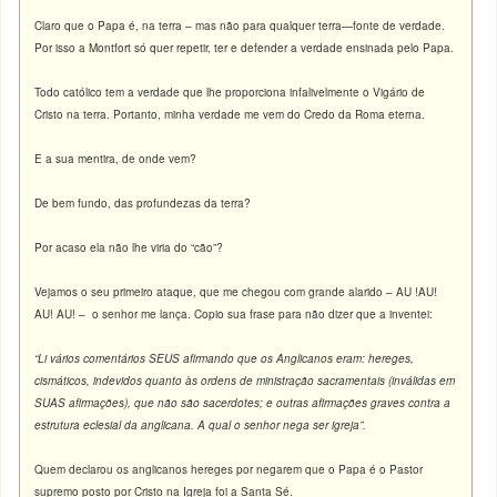
Claro que o Papa é, na terra – mas não para qualquer terra—fonte de verdade.
Por isso a Montfort só quer repetir, ter e defender a verdade ensinada pelo Papa.
Todo católico tem a verdade que lhe proporciona infalivelmente o Vigário de
Cristo na terra. Portanto, minha verdade me vem do Credo da Roma eterna.
E a sua mentira, de onde vem?
De bem fundo, das profundezas da terra?
Por acaso ela não lhe viria do “cão”?
Vejamos o seu primeiro ataque, que me chegou com grande alarido – AU !AU!
AU! AU! – o senhor me lança. Copio sua frase para não dizer que a inventei:
“Li vários comentários SEUS afirmando que os Anglicanos eram: hereges,
cismáticos, indevidos quanto às ordens de ministração sacramentais (inválidas em
SUAS afirmações), que não são sacerdotes; e outras afirmações graves contra a
estrutura eclesial da anglicana. A qual o senhor nega ser igreja”.
Quem declarou os anglicanos hereges por negarem que o Papa é o Pastor
supremo posto por Cristo na Igreja foi a Santa Sé.