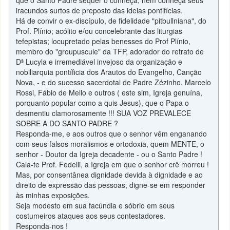
que o Santo Padre sequer o conheça; nem conheça seus
iracundos surtos de preposto das ideias pontifícias.
Há de convir o ex-discípulo, de fidelidade "pitbullniana", do
Prof. Plínio; acólito e/ou concelebrante das liturgias
tefepistas; locupretado pelas benesses do Prof Plínio,
membro do "groupuscule" da TFP, adorador do retrato de
Dª Lucyla e irremediável invejoso da organização e
nobiliarquia pontíficia dos Arautos do Evangelho, Canção
Nova, - e do sucesso sacerdotal de Padre Zézinho, Marcelo
Rossi, Fábio de Mello e outros ( este sim, Igreja genuína,
porquanto popular como a quis Jesus), que o Papa o
desmentiu clamorosamente !!! SUA VOZ PREVALECE
SOBRE A DO SANTO PADRE ?
Responda-me, e aos outros que o senhor vêm enganando
com seus falsos moralismos e ortodoxia, quem MENTE, o
senhor - Doutor da Igreja decadente - ou o Santo Padre !
Cala-te Prof. Fedelli, a Igreja em que o senhor crê morreu !
Mas, por consentânea dignidade devida à dignidade e ao
direito de expressão das pessoas, digne-se em responder
às minhas exposições.
Seja modesto em sua facúndia e sóbrio em seus
costumeiros ataques aos seus contestadores.
Responda-nos !