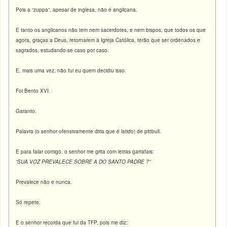
Pois a “zuppa”, apesar de inglesa, não é anglicana.
E tanto os anglicanos não tem nem sacerdotes, e nem bispos, que todos os que
agora, graças a Deus, retornarem à Igreja Católica, terão que ser ordenados e
sagrados, estudando-se caso por caso.
E, mais uma vez, não fui eu quem decidiu isso.
Foi Bento XVI.
Garanto.
Palavra (o senhor ofensivamente diria que é latido) de pittbull.
E para falar comigo, o senhor me grita com letras garrafais:
“SUA VOZ PREVALECE SOBRE A DO SANTO PADRE ?”
Prevalece não e nunca.
Só repete.
E o senhor recorda que fui da TFP, pois me diz: