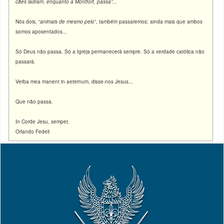
cães ladram, enquanto a Montfort, passa”...
Nós dois, “
animais de mesmo pelo
”, também passaremos; ainda mais que ambos
somos aposentados...
Só Deus não passa. Só a Igreja permanecerá sempre. Só a verdade católica não
passará.
Verba mea manent in aeternum, disse-nos Jesus...
Que não passa.
In Corde Jesu, semper,
Orlando Fedeli