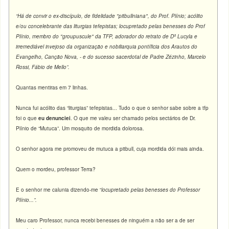
“Há de convir o ex-discípulo, de fidelidade "pitbullniana", do Prof. Plínio; acólito
e/ou concelebrante das liturgias tefepistas; locupretado pelas benesses do Prof
Plínio, membro do "groupuscule" da TFP, adorador do retrato de Dª Lucyla e
irremediável invejoso da organização e nobiliarquia pontíficia dos Arautos do
Evangelho, Canção Nova, - e do sucesso sacerdotal de Padre Zézinho, Marcelo
Rossi, Fábio de Mello”.
Quantas mentiras em 7 linhas.
Nunca fui acólito das “liturgias” tefepistas... Tudo o que o senhor sabe sobre a tfp
foi o que
eu
denunciei
. O que me valeu ser chamado pelos sectários de Dr.
Plínio de “Mutuca”. Um mosquito de mordida dolorosa.
O senhor agora me promoveu de mutuca a pitbull, cuja mordida dói mais ainda.
Quem o mordeu, professor Terra?
E o senhor me calunia dizendo-me “
locupretado pelas benesses do Professor
Plínio...”.
Meu caro Professor, nunca recebi benesses de ninguém a não ser a de ser