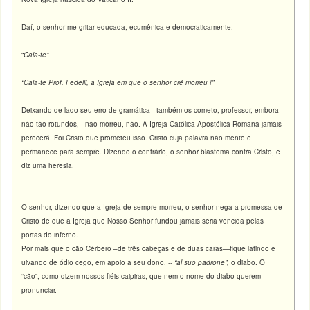
Daí, o senhor me gritar educada, ecumênica e democraticamente:
“
Cala-te”.
“Cala-te Prof. Fedelli, a Igreja em que o senhor crê morreu !”
Deixando de lado seu erro de gramática - também os cometo, professor, embora
não tão rotundos, - não morreu, não. A Igreja Católica Apostólica Romana jamais
perecerá. Foi Cristo que prometeu isso. Cristo cuja palavra não mente e
permanece para sempre. Dizendo o contrário, o senhor blasfema contra Cristo, e
diz uma heresia.
O senhor, dizendo que a Igreja de sempre morreu, o senhor nega a promessa de
Cristo de que a Igreja que Nosso Senhor fundou jamais seria vencida pelas
portas do inferno.
Por mais que o cão Cérbero –de três cabeças e de duas caras—fique latindo e
uivando de ódio cego, em apoio a seu dono, --
“al suo padrone”,
o diabo. O
“cão”, como dizem nossos fiéis caipiras, que nem o nome do diabo querem
pronunciar.