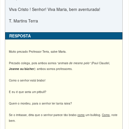
Viva Cristo ! Senhor! Viva Maria, bem aventurada!
T. Martins Terra
RESPOSTA
Muito prezado Professor Terra, salve Maria.
Prezado colega, pois ambos somos “
animais de mesmo pelo”
(Paul Claudel,
Jeanne au bûcher
): ambos somos professores.
Como o senhor está brabo!
E eu é que seria um pitbull?
Quem o mordeu, para o senhor ter tanta raiva?
Se o imitasse, diria que o senhor parece tão brabo
como
um bulldog.
Como
, note
bem.