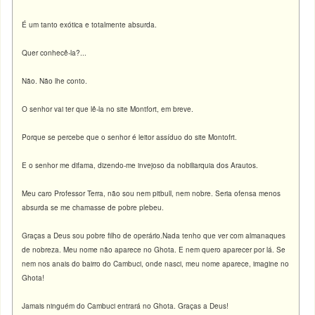
É um tanto exótica e totalmente absurda.
Quer conhecê-la?...
Não. Não lhe conto.
O senhor vai ter que lê-la no site Montfort, em breve.
Porque se percebe que o senhor é leitor assíduo do site Montofrt.
E o senhor me difama, dizendo-me invejoso da nobiliarquia dos Arautos.
Meu caro Professor Terra, não sou nem pitbull, nem nobre. Seria ofensa menos
absurda se me chamasse de pobre plebeu.
Graças a Deus sou pobre filho de operário.Nada tenho que ver com almanaques
de nobreza. Meu nome não aparece no Ghota. E nem quero aparecer por lá. Se
nem nos anais do bairro do Cambuci, onde nasci, meu nome aparece, imagine no
Ghota!
Jamais ninguém do Cambuci entrará no Ghota. Graças a Deus!