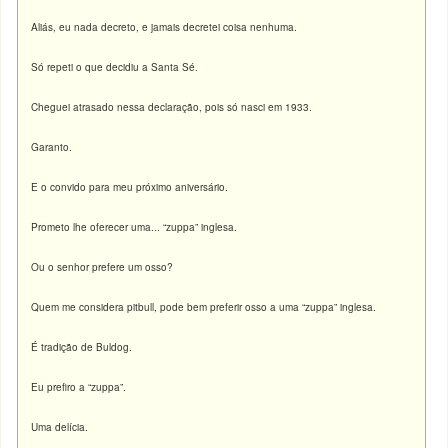
Aliás, eu nada decreto, e jamais decretei coisa nenhuma.
Só repeti o que decidiu a Santa Sé.
Cheguei atrasado nessa declaração, pois só nasci em 1933.
Garanto.
E o convido para meu próximo aniversário.
Prometo lhe oferecer uma... “zuppa” inglesa.
Ou o senhor prefere um osso?
Quem me considera pitbull, pode bem preferir osso a uma “zuppa” inglesa.
É tradição de Buldog.
Eu prefiro a “zuppa”.
Uma delícia.