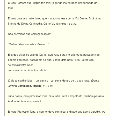
O Cão Cérbero que Virgílio fez calar, jogando-lhe na boca um punhado de...
terra.
E mais uma vez , não fui eu quem imaginou essa cena. Foi Dante. Está lá, no
Inferno da Divina Commedia, Canto VI, versíulos 13 a 32.
São os versos que começam assim:
“
Cerbero fiera crudele e diversa...”.
E já que estamos citando Dante, aproveito para lhe citar outra passagem do
poema dantesco, passagem na qual Virgilio grita para Pluto—outro cão:
“
Taci maladetto lupo:
consuma dentro te la tua rabbia”
(Cala-te maldito lobo – um canino—consome dentro de ti a tua raiva) (Dante
,
Divina Commedia, Inferno
, VII, 8-9).
Tudo passa, caro professor Terra. Sua raiva, inútil e impotente, também passará.
A Montfort também passará.
E, caro Professor Terra, o senhor deve conhecer o ditado que agora parodio: “
os