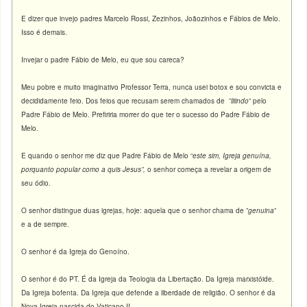
E dizer que invejo padres Marcelo Rossi, Zezinhos, Joãozinhos e Fábios de Melo.
Isso é demais.
Invejar o padre Fábio de Melo, eu que sou careca?
Meu pobre e muito imaginativo Professor Terra, nunca usei botox e sou convicta e
decididamente feio. Dos feios que recusam serem chamados de ”
liiindo
” pelo
Padre Fábio de Melo. Prefiriria morrer do que ter o sucesso do Padre Fábio de
Melo.
E quando o senhor me diz que Padre Fábio de Melo “
este sim, Igreja genuína,
porquanto popular como a quis Jesus”,
o senhor começa a revelar a origem de
seu ódio.
O senhor distingue duas igrejas, hoje: aquela que o senhor chama de ”
genuina
”
e a de sempre.
O senhor é da Igreja do Genoíno.
O senhor é do PT. É da Igreja da Teologia da Libertação. Da Igreja marxistóide.
Da Igreja bofenta. Da Igreja que defende a liberdade de religião. O senhor é da
Nova Igreja nascida do Vaticano II.