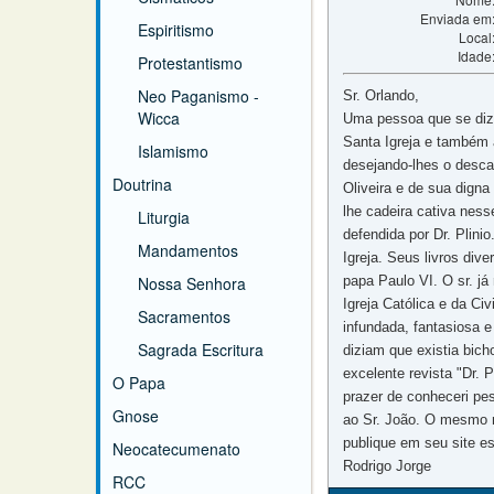
Enviada em
Espiritismo
Local
Idade
Protestantismo
Neo Paganismo -
Sr. Orlando,
Wicca
Uma pessoa que se diz 
Santa Igreja e também 
Islamismo
desejando-lhes o desca
Doutrina
Oliveira e de sua digna
lhe cadeira cativa nes
Liturgia
defendida por Dr. Plini
Mandamentos
Igreja. Seus livros di
Nossa Senhora
papa Paulo VI. O sr. já
Igreja Católica e da C
Sacramentos
infundada, fantasiosa 
Sagrada Escritura
diziam que existia bic
excelente revista "Dr. 
O Papa
prazer de conheceri pe
Gnose
ao Sr. João. O mesmo n
publique em seu site 
Neocatecumenato
Rodrigo Jorge
RCC