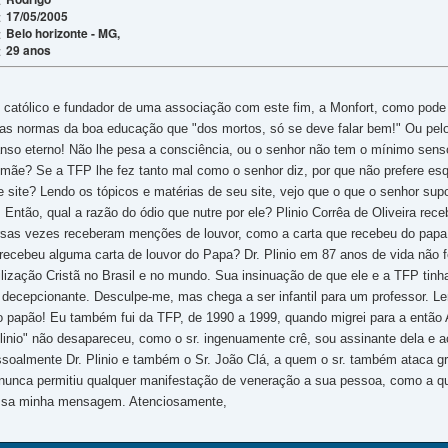
17/05/2005
:
Belo horizonte - MG,
:
29 anos
:
católico e fundador de uma associação com este fim, a Monfort, como pode
as normas da boa educação que "dos mortos, só se deve falar bem!" Ou pelo 
nso eterno! Não lhe pesa a consciência, ou o senhor não tem o mínimo senso 
 mãe? Se a TFP lhe fez tanto mal como o senhor diz, por que não prefere esq
se site? Lendo os tópicos e matérias de seu site, vejo que o que o senhor s
o. Então, qual a razão do ódio que nutre por ele? Plinio Corrêa de Oliveira r
versas vezes receberam menções de louvor, como a carta que recebeu do papa 
 recebeu alguma carta de louvor do Papa? Dr. Plinio em 87 anos de vida não 
ivilização Cristã no Brasil e no mundo. Sua insinuação de que ele e a TFP ti
e decepcionante. Desculpe-me, mas chega a ser infantil para um professor. 
ho papão! Eu também fui da TFP, de 1990 a 1999, quando migrei para a então
Plinio" não desapareceu, como o sr. ingenuamente crê, sou assinante dela e a
ssoalmente Dr. Plinio e também o Sr. João Clá, a quem o sr. também ataca g
unca permitiu qualquer manifestação de veneração a sua pessoa, como a que
essa minha mensagem. Atenciosamente,