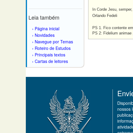
In Corde Jesu, semper,
Leia também
Orlando Fedeli
Página inicial
PS 1. Fico contente em 
PS 2: Fidelium animae 
Novidades
Navegue por Temas
Roteiro de Estudos
Principais textos
Cartas de leitores
Envi
Disponi
nossos 
publicaç
informa
ativida
entremo