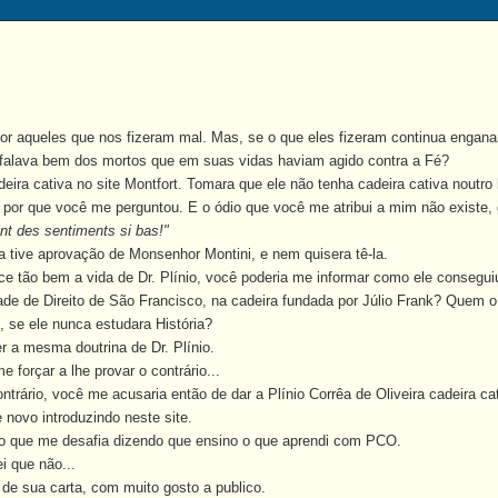
 aqueles que nos fizeram mal. Mas, se o que eles fizeram continua engana
falava bem dos mortos que em suas vidas haviam agido contra a Fé?
ra cativa no site Montfort. Tomara que ele não tenha cadeira cativa noutro 
por que você me perguntou. E o ódio que você me atribui a mim não existe, 
int des sentiments si bas!"
ive aprovação de Monsenhor Montini, e nem quisera tê-la.
tão bem a vida de Dr. Plínio, você poderia me informar como ele conseguiu
dade de Direito de São Francisco, na cadeira fundada por Júlio Frank? Quem
e ele nunca estudara História?
 a mesma doutrina de Dr. Plínio.
orçar a lhe provar o contrário...
ário, você me acusaria então de dar a Plínio Corrêa de Oliveira cadeira cat
ovo introduzindo neste site.
 que me desafia dizendo que ensino o que aprendi com PCO.
 que não...
e sua carta, com muito gosto a publico.