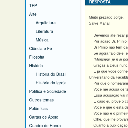
RESPOSTA
TFP
Arte
Muito prezado Jorge,
Arquitetura
Salve Maria!
Literatura
Devemos até rezar por
Música
Por acaso Dr. Plínio 
Dr Plínio não tem cadei
Ciência e Fé
Se agora falo dele, é 
Filosofia
"Monsieur, je n´ai po
História
Graças a Deus nunca t
E já que você conhece 
História do Brasil
Universitário da Facul
História da Igreja
Por que o nomearam, s
Você me acusa de ter
Política e Sociedade
Essa acusação vai me f
Outros temas
E caso eu prove o contr
Você é que o está de n
Polêmicas
Você não é o primeiro
Cartas de Apoio
Olhe, que lhe provarei
Quadro de Honra
Quanto à publicação d