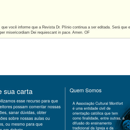
que você informe que a Revista Dr. Plínio continua a ser editada.
Será que e
per misericordiam Dei requiescant in pace. Amen. OF
e sua carta
Quem Somos
bilizamos esse recurso para que
A Associação Cultural Montfort
leitores possam comentar nossas
é uma entidade civil de
ões, sanar dúvidas, obter
orientação católica que tem
ções sobre nossas aulas ou
como finalidade, entre outras, a
difusão do ensinamento
des, ou mesmo para que
tradicional da Igreja e da
s em debate.