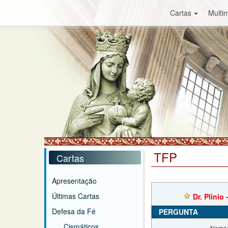
Cartas
Multim
TFP
Cartas
Apresentação
Últimas Cartas
Dr. Plinio
Defesa da Fé
PERGUNTA
Cismáticos
Nome