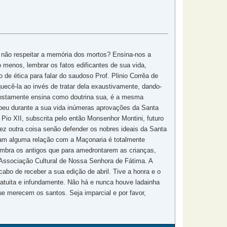
 não respeitar a memória dos mortos? Ensina-nos a
menos, lembrar os fatos edificantes de sua vida,
de ética para falar do saudoso Prof. Plinio Corrêa de
uecê-la ao invés de tratar dela exaustivamente, dando-
upostamente ensina como doutrina sua, é a mesma
ecebeu durante a sua vida inúmeras aprovações da Santa
Pio XII, subscrita pelo então Monsenhor Montini, futuro
fez outra coisa senão defender os nobres ideais da Santa
nham alguma relação com a Maçonaria é totalmente
Lembra os antigos que para amedrontarem as crianças,
 Associação Cultural de Nossa Senhora de Fátima. A
cabo de receber a sua edição de abril. Tive a honra e o
ratuita e infundamente. Não há e nunca houve ladainha
 merecem os santos. Seja imparcial e por favor,