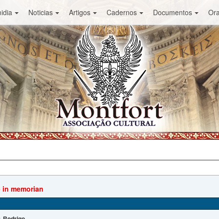
idia
Noticias
Artigos
Cadernos
Documentos
Or
 - in memorian
Rodrigo
: