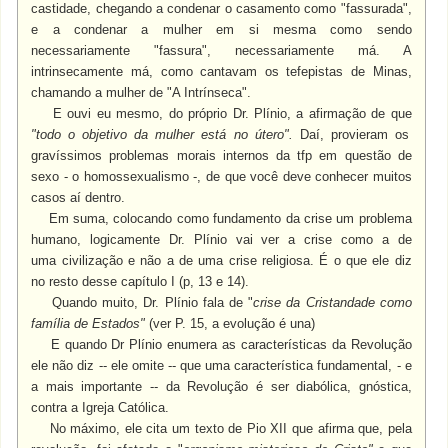
castidade, chegando a condenar o casamento como "fassurada",
e a condenar a mulher em si mesma como sendo
necessariamente "fassura", necessariamente má. A
intrinsecamente má, como cantavam os tefepistas de Minas,
chamando a mulher de "A Intrínseca".
E ouvi eu mesmo, do próprio Dr. Plínio, a afirmação de que
"todo o objetivo da mulher está no útero".
Daí, provieram os
gravíssimos problemas morais internos da tfp em questão de
sexo - o homossexualismo -, de que você deve conhecer muitos
casos aí dentro.
Em suma, colocando como fundamento da crise um problema
humano, logicamente Dr. Plínio vai ver a crise como a de
uma
civilização e não a de uma crise religiosa. É o que ele diz
no resto desse capítulo I (p, 13 e 14).
Quando muito, Dr. Plínio fala de "
crise da Cristandade como
família de Estados"
(ver P. 15, a evolução é una)
E quando Dr Plínio enumera as características da Revolução
ele não diz -- ele omite -- que uma característica fundamental, - e
a mais importante -- da Revolução é ser diabólica, gnóstica,
contra a Igreja Católica.
No máximo, ele cita um texto de Pio XII que afirma que, pela