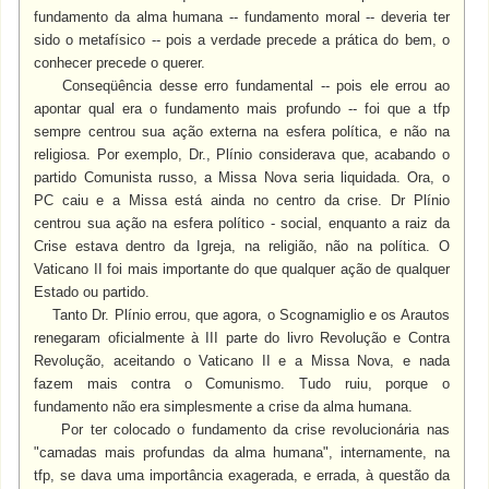
fundamento da alma humana -- fundamento moral -- deveria ter
sido o metafísico -- pois a verdade precede a prática do bem, o
conhecer precede o querer.
Conseqüência desse erro fundamental -- pois ele errou ao
apontar qual era o fundamento mais profundo -- foi que a tfp
sempre centrou sua ação externa na esfera política, e não na
religiosa. Por exemplo, Dr., Plínio considerava que, acabando o
partido Comunista russo, a Missa Nova seria liquidada. Ora, o
PC caiu e a Missa está ainda no centro da crise. Dr Plínio
centrou sua ação na esfera político - social, enquanto a raiz da
Crise estava dentro da Igreja, na religião, não na política. O
Vaticano II foi mais importante do que qualquer ação de qualquer
Estado ou partido.
Tanto Dr. Plínio errou, que agora, o Scognamiglio e os Arautos
renegaram oficialmente à III parte do livro Revolução e Contra
Revolução, aceitando o Vaticano II e a Missa Nova, e nada
fazem mais contra o Comunismo. Tudo ruiu, porque o
fundamento não era simplesmente a crise da alma humana.
Por ter colocado o fundamento da crise revolucionária nas
"camadas mais profundas da alma humana", internamente, na
tfp, se dava uma importância exagerada, e errada, à questão da