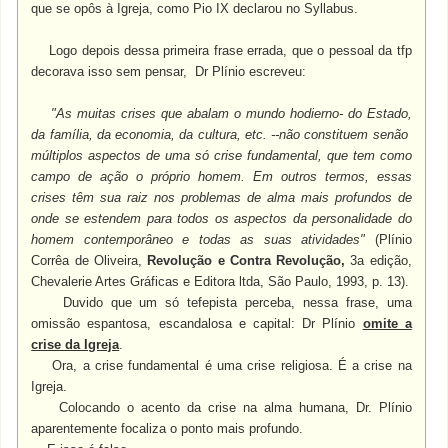
que se opôs à Igreja, como Pio IX declarou no Syllabus.
Logo depois dessa primeira frase errada, que o pessoal da tfp
decorava isso sem pensar, Dr Plínio escreveu:
"As muitas crises que abalam o mundo hodierno- do Estado,
da família, da economia, da cultura, etc. --não constituem senão
múltiplos aspectos de uma só crise fundamental, que tem como
campo de ação o próprio homem. Em outros termos, essas
crises têm sua raiz nos problemas de alma mais profundos de
onde se estendem para todos os aspectos da personalidade do
homem
contemporâneo e todas as suas atividades"
(Plínio
Corrêa de Oliveira,
Revolução e Contra Revolução,
3a edição,
Chevalerie Artes Gráficas e Editora ltda, São Paulo, 1993, p. 13).
Duvido que um só tefepista perceba, nessa frase, uma
omissão espantosa, escandalosa e capital: Dr Plínio
omite a
crise da Igreja
.
Ora, a crise fundamental é uma crise religiosa. É a crise na
Igreja.
Colocando o acento da crise na alma humana, Dr. Plínio
aparentemente focaliza o ponto mais profundo.