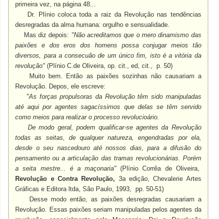
primeira vez, na página 48...
Dr. Plínio coloca toda a raiz da Revolução nas tendências
desregradas da alma humana: orgulho e sensualidade.
Mas diz depois:
"
Não acreditamos que o mero dinamismo das
paixões e dos eros dos homens possa conjugar meios tão
diversos, para a consecuão de um único fim, isto é a vitória da
revolução"
(Plínio C.de Oliveira, op. cit., ed, cit., p. 50)
Muito bem. Então as paixões sozinhas não causariam a
Revolução. Depos, ele escreve:
"As forças propulsoras da Revolução têm sido manipuladas
até aqui por agentes sagacíssimos que delas se têm servido
como meios para realizar o processo revolucioário.
De modo geral, podem qualificar-se agentes da Revolução
todas as seitas, de qualquer natureza, engendradas por ela,
desde o seu nascedouro até nossos dias, para a difusão do
pensamento ou a articulação das tramas revolucionárias. Porém
a seita mestre... é a maçonaria"
(Plínio Corrêa de Oliveira,
Revolução e Contra Revolução,
3a edição, Chevalerie Artes
Gráficas e Editora ltda, São Paulo, 1993, pp. 50-51)
Desse modo então, as paixões desregradas causariam a
Revolução. Essas paixões seriam manipuladas pelos agentes da