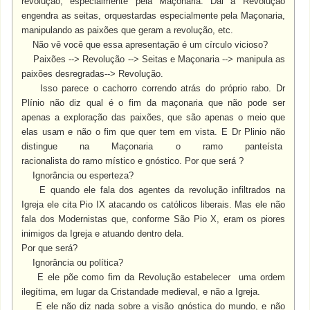
revolução, especialmente pela Maçonaria. Dai a Revolução
engendra as seitas, orquestardas especialmente pela Maçonaria,
manipulando as paixões que geram a revolução, etc.
Não vê você que essa apresentação é um círculo vicioso?
Paixões --> Revolução --> Seitas e Maçonaria --> manipula as
paixões desregradas--> Revolução.
Isso parece o cachorro correndo atrás do próprio rabo. Dr
Plínio não diz qual é o fim da maçonaria que não pode ser
apenas a exploração das paixões, que são apenas o meio que
elas usam e não o fim que quer tem em vista. E Dr Plinio não
distingue na Maçonaria o ramo panteísta
racionalista do ramo místico e gnóstico. Por que será ?
Ignorância ou esperteza?
E quando ele fala dos agentes da revolução infiltrados na
Igreja ele cita Pio IX atacando os católicos liberais. Mas ele não
fala dos Modernistas que, conforme São Pio X, eram os piores
inimigos da Igreja e atuando dentro dela.
Por que será?
Ignorância ou política?
E ele põe como fim da Revolução estabelecer uma ordem
ilegítima, em lugar da Cristandade medieval, e não a Igreja.
E ele não diz nada sobre a visão gnóstica do mundo, e não