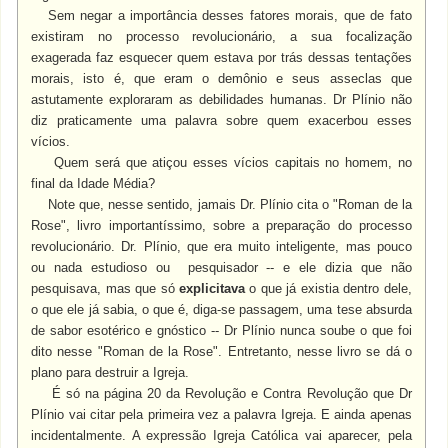
Sem negar a importância desses fatores morais, que de fato
existiram no processo revolucionário, a sua focalização
exagerada faz esquecer quem estava por trás dessas tentações
morais, isto é, que eram o demônio e seus asseclas que
astutamente exploraram as debilidades humanas. Dr Plínio não
diz praticamente uma palavra sobre quem exacerbou esses
vícios.
Quem será que atiçou esses vícios capitais no homem, no
final da Idade Média?
Note que, nesse sentido, jamais Dr. Plínio cita o "Roman de la
Rose", livro importantíssimo, sobre a preparação do processo
revolucionário. Dr. Plínio, que era muito inteligente, mas pouco
ou nada estudioso ou pesquisador -- e ele dizia que não
pesquisava, mas que só
explicitava
o que já existia dentro dele,
o que ele já sabia, o que é, diga-se passagem, uma tese absurda
de sabor esotérico e gnóstico -- Dr Plínio nunca soube o que foi
dito nesse "Roman de la Rose". Entretanto, nesse livro se dá o
plano para destruir a Igreja.
É só na página 20 da Revolução e Contra Revolução que Dr
Plínio vai citar pela primeira vez a palavra Igreja. E ainda apenas
incidentalmente. A expressão Igreja Católica vai aparecer, pela