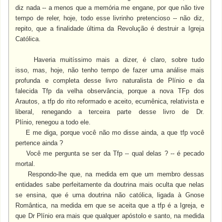
diz nada -- a menos que a memória me engane, por que não tive
tempo de reler, hoje, todo esse livrinho pretencioso -- não diz,
repito, que a finalidade última da Revolução é destruir a Igreja
Católica.
Haveria muitíssimo mais a dizer, é claro, sobre tudo
isso, mas, hoje, não tenho tempo de fazer uma análise mais
profunda e completa desse livro naturalista de Plínio e da
falecida Tfp da velha observância, porque a nova TFp dos
Arautos, a tfp do rito reformado e aceito, ecumênica, relativista e
liberal, renegando a terceira parte desse livro de Dr.
Plínio, renegou a todo ele.
E me diga, porque você não mo disse ainda, a que tfp você
pertence ainda ?
Você me pergunta se ser da Tfp -- qual delas ? -- é pecado
mortal.
Respondo-lhe que, na medida em que um membro dessas
entidades sabe perfeitamente da doutrina mais oculta que nelas
se ensina, que é uma doutrina não católica, ligada à Gnose
Romântica, na medida em que se aceita que a tfp é a Igreja, e
que Dr Plínio era mais que qualquer apóstolo e santo, na medida