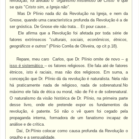
revolução, foi afetado o "
organismo misterioso de Cristo"
e que
se quis "
Cristo sim, a Igreja não".
Mas Dr Plínio nada diz da Revolução na Igreja, e nem da
Gnose, quando uma característica profunda da Revolução é a de
ser gnóstica. De Gnose ele não trata... Et pour cause...
Ele afirma que a Revolução foi afetada por toda série de
fatores extrínsecos "
culturais, sociais, econômicos, étnicos,
geográficos e outros"
(Plínio Corrêa de Oliveira, op cit p.18).
Repare, meu caro Carlos, que Dr. Plínio omite de novo --
e
isso é sistemático
-- os fatores religiosos. Ele fala até de fatores
étnicos, isto é raciais, mas não dos religiosos. Em suma, a
concepção que Dr. Plínio dá da revolução é naturalista. Nela não
há praticamente nada de religioso, nada de sobrenatural.No
máximo ele fala de ética ou moral, não de Fé e de sobrenatural.
O naturalismo da visão histórica de Dr. Plínio, na primeira parte
desse livro, onde ele pretende expor os fundamentos da
revolução, é patente. Só não o vê quem foi cegado pela
propaganda interna, formadora de um fanatismo incapaz de
análise e de crítica.
Daí, Dr.Plínio colocar como causa profunda da Revolução o
orgulho e a sensualidade.