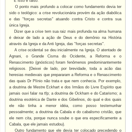
E isso é falso.
O ponto mais profundo a colocar como fundamento devia ter
sido o teológico: a crise revolucionária provém da ação diabólica
e das "forças secretas" atuando contra Cristo e contra sua
única Igreja.
Dizer que a crise tem sua raiz mais profunda na alma humana
é deixar de lado a ação de Deus e do demônio na História
através da Igreja e da Anti Igreja, das "forças secretas".
A crise ocidental se deu inicialmente na Igreja. O atentado de
Agnani, o Grande Cisma do Ocidente, a Reforma e o
Renascimento (gnósticos) foram fenômenos predominantemente
religiosos. [Deixei de lado, por brevidade, toda a acão das
heresias medievais que prepararam a Reforma e o Renascimento
das quais Dr Plínio não trata e que nem conhecia. Por exemplo,
a doutrina de Mestre Eckhart e dos Irmãos do Livre Espírito que
jamais ouvi falar na tfp; a doutrina de Ockham e do Catarismo; a
doutrina esotérica de Dante e dos Gibelinos, do qual e dos quais
ele não tinha a menor idéia, como posso testemunhar
pessoalmente; a doutrina da Cabala e do cabalismo cristão, que
ele nem cita, porque nunca soube o que era especificamente a
Cabala, que ele jamais estudou).
Outro fundamento que ele devia ter colocado precedendo o