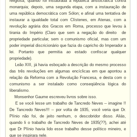
religiosa, quando foi instaurada a república aristocrática contra
monarquia; depois, uma segunda etapa, com a instauração de
uma república democrática com Sólon; e afinal uma tentativa de
instaurar a igualdade total com Clístenes, em Atenas, com a
revolução agrária dos Gracos em Roma, processo que levou à
tirania do Império (Claro que sem a negação do direito de
propriedade particular, sem o comunismo oficial, mas com um
poder imperial discricionário que fazia do capricho do Imperador a
lei. Portanto que permitia ao estado confiscar qualquer
propriedade).
Leão XIII, já havia esboçado a descrição do mesmo processo
das três revoluções em algumas encíclicas em que apontou a
relação da Reforma com a Revolução Francesa, e desta com o
comunismo a ser instalado como conseqüência lógica do
liberalismo.
Monsenhor Gaume escreveu livros sobre isso.
E se você lesse um trabalho de Tancredo Neves -- imagine !!
De Tancredo Neves!!! -- por volta de 1935, você veria que Dr.
Plínio não foi, de jeito nenhum, o descobridor disso. Aliás,
quando li o trabalho de Tancredo Neves de 1935(??), achei até
que Dr Plínio havia lido esse trabalho desse político mineiro, e
que se inspirara nele.