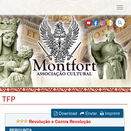
Toggl
naviga
Buscar
TFP
Download
Enviar
Imprimir
Revolução e Contra Revolução
PERGUNTA