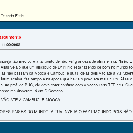
 Orlando Fedeli
 argumento
11/09/2002
:
sr.seja tão medíocre a tal ponto de não ver grandeza de alma em dr.Plínio. 
Aliás veja o que um discípulo de Dr.Plínio está fazendo de bom no mundo t
eclas não passam da Mooca e Cambuci e suas idéias dois vão até a V.Pruden
 latim acabou faz tempo e na época que havia o povo era mais culto. Aliás 
 a um prof. da PUC, ele deve estar confuso com o vocabulário TFP seu. Que
como me disseram lá em S.Caetano.
S VÃO ATÉ A CAMBUCI E MOOCA.
IORES PAÍSES DO MUNDO, A TUA INVEJA O FAZ IRACUNDO POIS NÃO