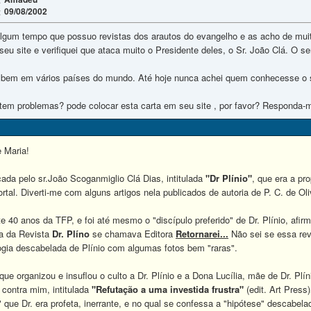
09/08/2002
:
 algum tempo que possuo revistas dos arautos do evangelho e as acho de mui
eu site e verifiquei que ataca muito o Presidente deles, o Sr. João Clá. O s
 bem em vários países do mundo. Até hoje nunca achei quem conhecesse o s
 tem problemas? pode colocar esta carta em seu site , por favor? Responda-m
 Maria!
cada pelo sr.João Scoganmiglio Clá Dias, intitulada
"Dr Plínio"
, que era a pr
rtal. Diverti-me com alguns artigos nela publicados de autoria de P. C. de Oli
e 40 anos da TFP, e foi até mesmo o "discípulo preferido" de Dr. Plínio, afirma
ra da Revista
Dr. Plíno
se chamava Editora
Retornarei...
Não sei se essa rev
ogia descabelada de Plínio com algumas fotos bem "raras".
ue organizou e insuflou o culto a Dr. Plínio e a Dona Lucília, mãe de Dr. Pl
 contra mim, intitulada
"Refutação a uma investida frustra"
(edit. Art Press)
 que Dr. era profeta, inerrante, e no qual se confessa a "hipótese" descabela