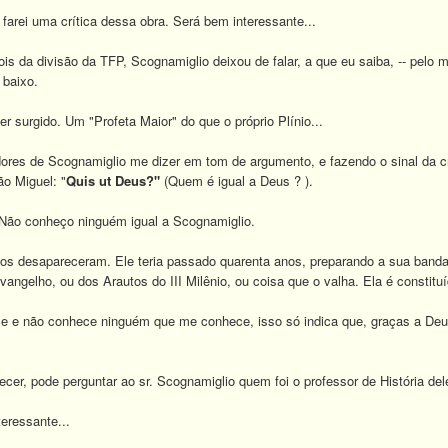
 farei uma crítica dessa obra. Será bem interessante...
is da divisão da TFP, Scognamiglio deixou de falar, a que eu saiba, -- pelo m
 baixo.
er surgido. Um "Profeta Maior" do que o próprio Plínio...
ores de Scognamiglio me dizer em tom de argumento, e fazendo o sinal da cr
ão Miguel: "
Quis ut Deus?"
(Quem é igual a Deus ? ).
. Não conheço ninguém igual a Scognamiglio.
anos desapareceram. Ele teria passado quarenta anos, preparando a sua banda
ngelho, ou dos Arautos do III Milênio, ou coisa que o valha. Ela é constitu
ce e não conhece ninguém que me conhece, isso só indica que, graças a De
er, pode perguntar ao sr. Scognamiglio quem foi o professor de História dele
teressante...