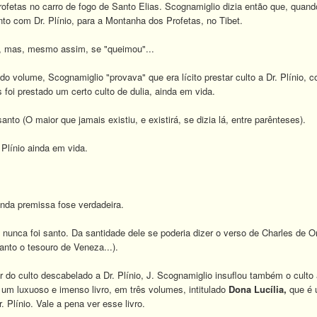
ofetas no carro de fogo de Santo Elias. Scognamiglio dizia então que, quand
junto com Dr. Plínio, para a Montanha dos Profetas, no Tibet.
u, mas, mesmo assim, se "queimou"...
o volume, Scognamiglio "provava" que era lícito prestar culto a Dr. Plínio,
s foi prestado um certo culto de dulia, ainda em vida.
anto (O maior que jamais existiu, e existirá, se dizia lá, entre parênteses).
r Plínio ainda em vida.
unda premissa fose verdadeira.
 nunca foi santo. Da santidade dele se poderia dizer o verso de Charles de Orl
uanto o tesouro de Veneza...).
r do culto descabelado a Dr. Plínio, J. Scognamiglio insuflou também o culto
 um luxuoso e imenso livro, em três volumes, intitulado
Dona Lucília,
que é u
. Plínio. Vale a pena ver esse livro.