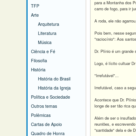
para a Montanha dos Pr
TFP
carro de fogo, para ir 
Arte
A roda, ele não agarro
Arquitetura
Literatura
Pois bem, nesse segund
"raciocínio": Aos santo
Música
Ciência e Fé
Dr. Plínio é um grande s
Filosofia
Logo, é lícito cultuar D
História
"Irrefutável"...
História do Brasil
História da Igreja
Irrefutável, caso a seg
Política e Sociedade
Acontece que Dr. Plínio
Outros temas
longe de ser tão rica q
Polêmicas
Além de ser o insuflado
Cartas de Apoio
reuniões, e escrevendo
"santidade" dela e de Dr
Quadro de Honra