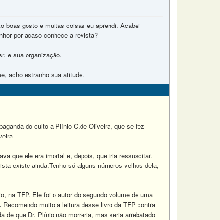
to boas gosto e muitas coisas eu aprendi. Acabei
enhor por acaso conhece a revista?
r. e sua organização.
e, acho estranho sua atitude.
opaganda do culto a Plínio C.de Oliveira, que se fez
veira.
va que ele era imortal e, depois, que iria ressuscitar.
ista existe ainda.Tenho só alguns números velhos dela,
ínio, na TFP. Ele foi o autor do segundo volume de uma
.
Recomendo muito a leitura desse livro da TFP contra
da de que Dr. Plínio não morreria, mas seria arrebatado