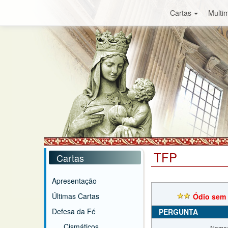
Cartas
Multim
TFP
Cartas
Apresentação
Últimas Cartas
Ódio sem
Defesa da Fé
PERGUNTA
Cismáticos
Nome