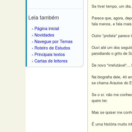
Se tiver tempo, um dia,
Leia também
Parece que, agora, depo
fala menos, e fala mais
Página inicial
Novidades
Outro "profeta" parece t
Navegue por Temas
Ouvi até um dos seguid
Roteiro de Estudos
parodiando o grito de S
Principais textos
Cartas de leitores
De novo "irrefutável"..
Na biografia dele, 40 
se chama Arautos do Eva
Se o sr. não me conhe
quero ter.
Mas se quiser me conhec
É uma história muito in