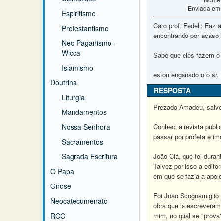
Enviada em
Espiritismo
Caro prof. Fedeli: Faz
Protestantismo
encontrando por acaso s
Neo Paganismo -
Wicca
Sabe que eles fazem o
Islamismo
estou enganado o o sr.
Doutrina
RESPOSTA
Liturgia
Prezado Amadeu, salve
Mandamentos
Nossa Senhora
Conheci a revista publi
passar por profeta e imo
Sacramentos
Sagrada Escritura
João Clá, que foi durant
Talvez por isso a edito
O Papa
em que se fazia a apol
Gnose
Foi João Scognamiglio q
Neocatecumenato
obra que lá escreveram
RCC
mim, no qual se "prova"