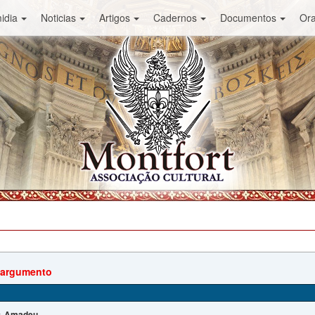
idia
Noticias
Artigos
Cadernos
Documentos
Or
 argumento
Amadeu
: