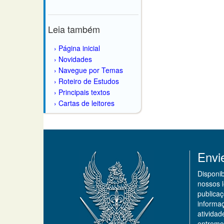
Leia também
Página inicial
Novidades
Navegue por Temas
Roteiro de Estudos
Principais textos
Cartas de leitores
Envi
Disponi
nossos 
publicaç
informa
ativida
entremo