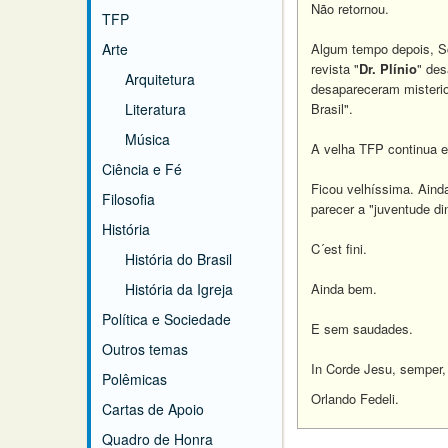
Não retornou.
TFP
Arte
Algum tempo depois, Sc
revista "
Dr. Plínio
" des
Arquitetura
desapareceram misterio
Literatura
Brasil".
Música
A velha TFP continua e
Ciência e Fé
Ficou velhíssima. Aind
Filosofia
parecer a "juventude d
História
C´est fini.
História do Brasil
História da Igreja
Ainda bem.
Política e Sociedade
E sem saudades.
Outros temas
In Corde Jesu, semper,
Polêmicas
Orlando Fedeli.
Cartas de Apoio
Quadro de Honra