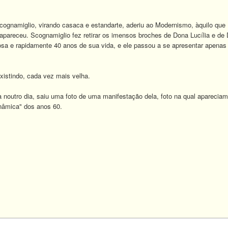
ognamiglio, virando casaca e estandarte, aderiu ao Modernismo, àquilo que 
apareceu. Scognamiglio fez retirar os imensos broches de Dona Lucília e de D
sa e rapidamente 40 anos de sua vida, e ele passou a se apresentar apenas
xistindo, cada vez mais velha.
a noutro dia, saiu uma foto de uma manifestação dela, foto na qual apareci
inâmica" dos anos 60.