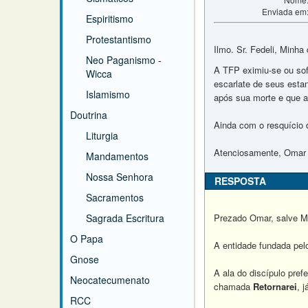
Enviada em
Espiritismo
Protestantismo
Ilmo. Sr. Fedeli, Minha
Neo Paganismo -
A TFP eximiu-se ou sof
Wicca
escarlate de seus esta
Islamismo
após sua morte e que a
Doutrina
Ainda com o resquício d
Liturgia
Atenciosamente, Omar
Mandamentos
Nossa Senhora
RESPOSTA
Sacramentos
Sagrada Escritura
Prezado Omar, salve M
O Papa
A entidade fundada pelo
Gnose
A ala do discípulo pref
Neocatecumenato
chamada
Retornarei
, 
RCC