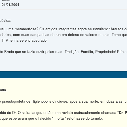
01/01/2004
:
 dúvida:
reu uma metamorfose? Os antigos integrantes agora se intitulam: "Arautos d
ndartes, com suas campanhas de rua em defesa de valores morais. Temo que a 
 TFP tenha se enclausurado!
o Brado que se fazia ouvir pelas ruas: Tradição, Família, Propriedade! Plínio 
aria.
 pseudoprofeta de Higienópolis cindiu-se, após a sua morte, em duas alas, ca
erido do Dr. Oliveira lançou então uma revista esdruxulamente chamada "
Dr. P
já que esperavam que o falecido "imortal" retornasse do túmulo.