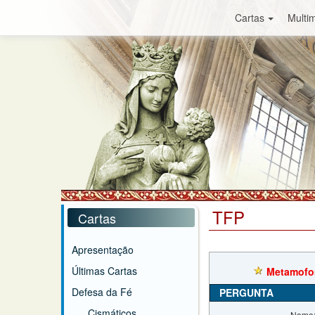
Cartas
Multim
TFP
Cartas
Apresentação
Últimas Cartas
Metamofor
Defesa da Fé
PERGUNTA
Cismáticos
Nome