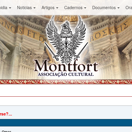
idia
Noticias
Artigos
Cadernos
Documentos
Or
se?...
Omar
: