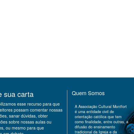
e sua carta
Quem Somos
bilizamos esse recurso para que
A Associação Cultural Montfort
leitores possam comentar nossas
é uma entidade civil de
ões, sanar dúvidas, obter
orientação católica que tem
ções sobre nossas aulas ou
como finalidade, entre outras, a
difusão do ensinamento
des, ou mesmo para que
tradicional da Igreja e da
s em debate.