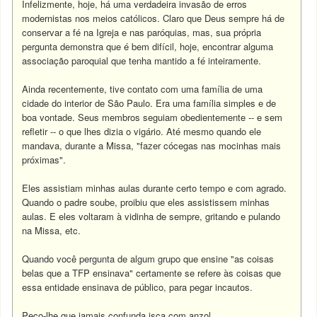
Infelizmente, hoje, há uma verdadeira invasão de erros
modernistas nos meios católicos. Claro que Deus sempre há de
conservar a fé na Igreja e nas paróquias, mas, sua própria
pergunta demonstra que é bem difícil, hoje, encontrar alguma
associação paroquial que tenha mantido a fé inteiramente.
Ainda recentemente, tive contato com uma família de uma
cidade do interior de São Paulo. Era uma família simples e de
boa vontade. Seus membros seguiam obedientemente -- e sem
refletir -- o que lhes dizia o vigário. Até mesmo quando ele
mandava, durante a Missa, "fazer cócegas nas mocinhas mais
próximas".
Eles assistiam minhas aulas durante certo tempo e com agrado.
Quando o padre soube, proibiu que eles assistissem minhas
aulas. E eles voltaram à vidinha de sempre, gritando e pulando
na Missa, etc.
Quando você pergunta de algum grupo que ensine "as coisas
belas que a TFP ensinava" certamente se refere às coisas que
essa entidade ensinava de público, para pegar incautos.
Peço-lhe que jamais confunda isca com anzol.