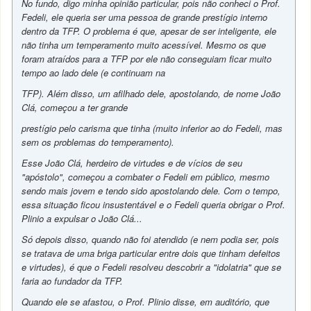
No fundo, digo minha opinião particular, pois não conheci o Prof.
Fedeli, ele queria ser uma pessoa de grande prestígio interno
dentro da TFP. O problema é que, apesar de ser inteligente, ele
não tinha um temperamento muito acessível. Mesmo os que
foram atraídos para a TFP por ele não conseguiam ficar muito
tempo ao lado dele (e continuam na
TFP). Além disso, um afilhado dele, apostolando, de nome João
Clá, começou a ter grande
prestígio pelo carisma que tinha (muito inferior ao do Fedeli, mas
sem os problemas do temperamento).
Esse João Clá, herdeiro de virtudes e de vícios de seu
"apóstolo", começou a combater o Fedeli em público, mesmo
sendo mais jovem e tendo sido apostolando dele. Com o tempo,
essa situação ficou insustentável e o Fedeli queria obrigar o Prof.
Plinio a expulsar o João Clá...
Só depois disso, quando não foi atendido (e nem podia ser, pois
se tratava de uma briga particular entre dois que tinham defeitos
e virtudes), é que o Fedeli resolveu descobrir a "idolatria" que se
faria ao fundador da TFP.
Quando ele se afastou, o Prof. Plinio disse, em auditório, que