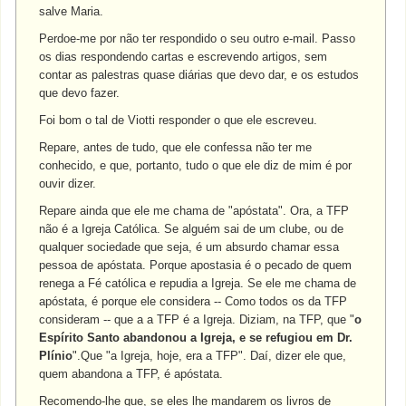
salve Maria.
Perdoe-me por não ter respondido o seu outro e-mail. Passo
os dias respondendo cartas e escrevendo artigos, sem
contar as palestras quase diárias que devo dar, e os estudos
que devo fazer.
Foi bom o tal de Viotti responder o que ele escreveu.
Repare, antes de tudo, que ele confessa não ter me
conhecido, e que, portanto, tudo o que ele diz de mim é por
ouvir dizer.
Repare ainda que ele me chama de "apóstata". Ora, a TFP
não é a Igreja Católica. Se alguém sai de um clube, ou de
qualquer sociedade que seja, é um absurdo chamar essa
pessoa de apóstata. Porque apostasia é o pecado de quem
renega a Fé católica e repudia a Igreja. Se ele me chama de
apóstata, é porque ele considera -- Como todos os da TFP
consideram -- que a a TFP é a Igreja. Diziam, na TFP, que "
o
Espírito Santo abandonou a Igreja, e se refugiou em Dr.
Plínio
".Que "a Igreja, hoje, era a TFP". Daí, dizer ele que,
quem abandona a TFP, é apóstata.
Recomendo-lhe que, se eles lhe mandarem os livros de