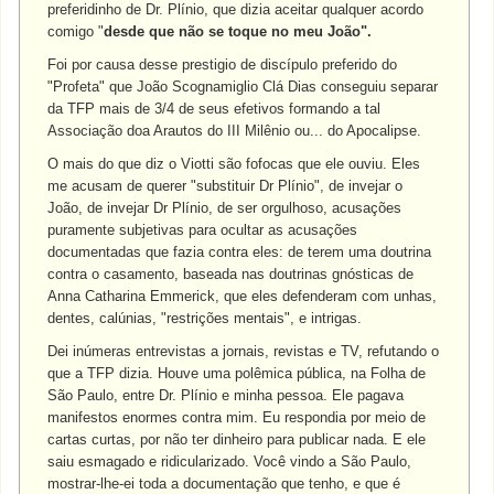
preferidinho de Dr. Plínio, que dizia aceitar qualquer acordo
comigo "
desde que não se toque no meu João".
Foi por causa desse prestigio de discípulo preferido do
"Profeta" que João Scognamiglio Clá Dias conseguiu separar
da TFP mais de 3/4 de seus efetivos formando a tal
Associação doa Arautos do III Milênio ou... do Apocalipse.
O mais do que diz o Viotti são fofocas que ele ouviu. Eles
me acusam de querer "substituir Dr Plínio", de invejar o
João, de invejar Dr Plínio, de ser orgulhoso, acusações
puramente subjetivas para ocultar as acusações
documentadas que fazia contra eles: de terem uma doutrina
contra o casamento, baseada nas doutrinas gnósticas de
Anna Catharina Emmerick, que eles defenderam com unhas,
dentes, calúnias, "restrições mentais", e intrigas.
Dei inúmeras entrevistas a jornais, revistas e TV, refutando o
que a TFP dizia. Houve uma polêmica pública, na Folha de
São Paulo, entre Dr. Plínio e minha pessoa. Ele pagava
manifestos enormes contra mim. Eu respondia por meio de
cartas curtas, por não ter dinheiro para publicar nada. E ele
saiu esmagado e ridicularizado. Você vindo a São Paulo,
mostrar-lhe-ei toda a documentação que tenho, e que é