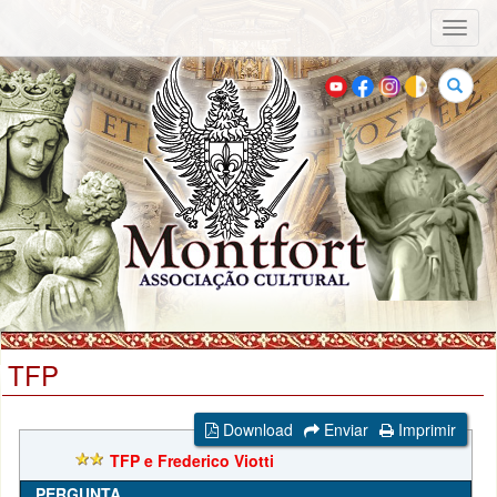
Toggl
naviga
Buscar
TFP
Download
Enviar
Imprimir
TFP e Frederico Viotti
PERGUNTA