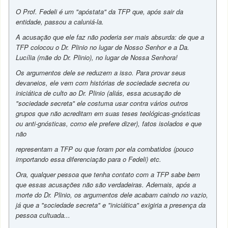
O Prof. Fedeli é um "apóstata" da TFP que, após sair da
entidade, passou a caluniá-la.
A acusação que ele faz não poderia ser mais absurda: de que a
TFP colocou o Dr. Plinio no lugar de Nosso Senhor e a Da.
Lucília (mãe do Dr. Plinio), no lugar de Nossa Senhora!
Os argumentos dele se reduzem a isso. Para provar seus
devaneios, ele vem com histórias de sociedade secreta ou
iniciática de culto ao Dr. Plinio (aliás, essa acusação de
"sociedade secreta" ele costuma usar contra vários outros
grupos que não acreditam em suas teses teológicas-gnósticas
ou anti-gnósticas, como ele prefere dizer), fatos isolados e que
não
representam a TFP ou que foram por ela combatidos (pouco
importando essa diferenciação para o Fedeli) etc.
Ora, qualquer pessoa que tenha contato com a TFP sabe bem
que essas acusações não são verdadeiras. Ademais, após a
morte do Dr. Plinio, os argumentos dele acabam caindo no vazio,
já que a "sociedade secreta" e "iniciática" exigiria a presença da
pessoa cultuada...