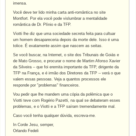
imensa.
Você deve ter lido minha carta anti-romântica no site
Montfort. Por ela você pode vislumbrar a mentalidade
romântica de Dr. Plínio e da TFP.
Viotti lhe diz que uma sociedade secreta feita para cultuar
um homem desapareceria depois da morte dele. Isso é uma
tolice. É exatamente assim que nascem as seitas.
Se você buscar, na Internet, o site dos Tribunais de Goiás e
de Mato Grosso, e procurar o nome de Martim Afonso Xavier
da Silveira -- que foi eremita importante da TFP, dirigente da
TFP na França, e é irmão dos Diretores da TFP -- verá o que
valem essas pessoas. Veja a quantos processos ele
responde por "problemas" financeiros.
Vou pedir que lhe mandem uma cópia da polêmica que o
Viotti teve com Rogério Pazetti, na qual se debateram esses
problemas, e o Viotti e a TFP saíram tremendamente mal.
Caso você tenha qualquer dúvida, escreva-me.
In Corde Jesu, semper,
Orlando Fedeli