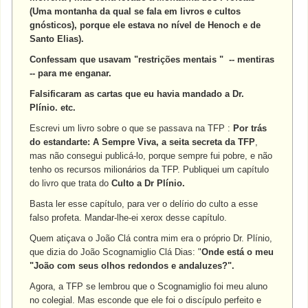
(Uma montanha da qual se fala em livros e cultos
gnósticos), porque ele estava no nível de Henoch e de
Santo Elias).
Confessam que usavam "restrições mentais " -- mentiras
-- para me enganar.
Falsificaram as cartas que eu havia mandado a Dr.
Plínio. etc.
Escrevi um livro sobre o que se passava na TFP :
Por trás
do estandarte: A Sempre Viva, a seita secreta da TFP
,
mas não consegui publicá-lo, porque sempre fui pobre, e não
tenho os recursos milionários da TFP. Publiquei um capítulo
do livro que trata do
Culto a Dr Plínio.
Basta ler esse capítulo, para ver o delírio do culto a esse
falso profeta. Mandar-lhe-ei xerox desse capítulo.
Quem atiçava o João Clá contra mim era o próprio Dr. Plínio,
que dizia do João Scognamiglio Clá Dias: "
Onde está o meu
"João com seus olhos redondos e andaluzes?".
Agora, a TFP se lembrou que o Scognamiglio foi meu aluno
no colegial. Mas esconde que ele foi o discípulo perfeito e