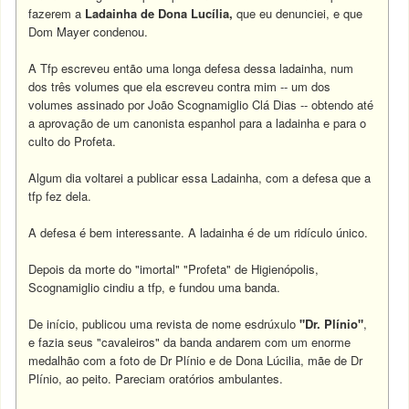
fazerem a
Ladainha de Dona Lucília,
que eu denunciei, e que
Dom Mayer condenou.
A Tfp escreveu então uma longa defesa dessa ladainha, num
dos três volumes que ela escreveu contra mim -- um dos
volumes assinado por João Scognamiglio Clá Dias -- obtendo até
a aprovação de um canonista espanhol para a ladainha e para o
culto do Profeta.
Algum dia voltarei a publicar essa Ladainha, com a defesa que a
tfp fez dela.
A defesa é bem interessante. A ladainha é de um ridículo único.
Depois da morte do "imortal" "Profeta" de Higienópolis,
Scognamiglio cindiu a tfp, e fundou uma banda.
De início, publicou uma revista de nome esdrúxulo
"Dr. Plínio"
,
e fazia seus "cavaleiros" da banda andarem com um enorme
medalhão com a foto de Dr Plínio e de Dona Lúcilia, mãe de Dr
Plínio, ao peito. Pareciam oratórios ambulantes.