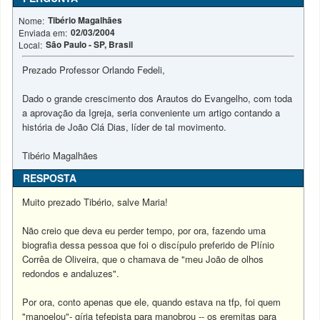
Tibério Magalhães
Nome:
02/03/2004
Enviada em:
São Paulo - SP, Brasil
Local:
Prezado Professor Orlando Fedeli,
Dado o grande crescimento dos Arautos do Evangelho, com toda
a aprovação da Igreja, seria conveniente um artigo contando a
história de João Clá Dias, líder de tal movimento.
Tibério Magalhães
RESPOSTA
Muito prezado Tibério, salve Maria!
Não creio que deva eu perder tempo, por ora, fazendo uma
biografia dessa pessoa que foi o discípulo preferido de Plínio
Corrêa de Oliveira, que o chamava de "meu João de olhos
redondos e andaluzes".
Por ora, conto apenas que ele, quando estava na tfp, foi quem
"manoelou"- gíria tefepista para manobrou -- os eremitas para