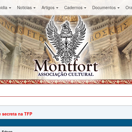
idia
Noticias
Artigos
Cadernos
Documentos
Or
 secreta na TFP
Edson
: