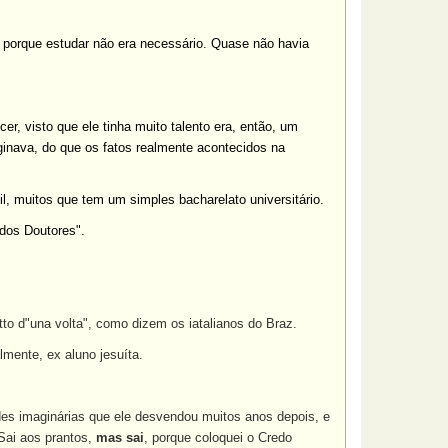
l, porque estudar não era necessário. Quase não havia
er, visto que ele tinha muito talento era, então, um
aginava, do que os fatos realmente acontecidos na
l, muitos que tem um simples bacharelato universitário.
odos Doutores".
utto d"una volta", como dizem os iatalianos do Braz.
lmente, ex aluno jesuíta.
ades imaginárias que ele desvendou muitos anos depois, e
 Sai aos prantos,
mas sai
, porque coloquei o Credo