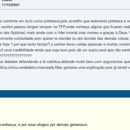
11/10/2001
:
,
to contente em te-lo como professor,pois acredito que realmente professa a ve
o senhor passou longos tempos na TFP,onde conheço alguns que ficaram real
s tais tfp(istas) mais ainda com o líder imortal,mas morreu e graças à Deus !!
somente curiosidade,sem querer te ofender ou até duvidar das demais coisas
e hoje ?,por que tanto tempo?,o senhor levou várias pessoas e muitas morrer
íficil uma credibilidade ainda que seja bom,pois dá um susto,será que não s
????????????????
 debates defendendo a fé católica,defende muito bem,com argumentos que 
ólica,única,verdadeira,imaculada.Mas gostaria uma explicação pois já tentei
 confiança, e por seus elogios por demais generosos.