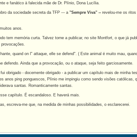
te e fanático à falecida mãe de Dr. Plínio, Dona Lucília.
ro da sociedade secreta da TFP --- a
"Sempre Viva" --
revelou-me os ritos
 muitos anos.
 tem memória curta. Talvez torne a publicar, no site Montfort, o que já publ
r provocações.
hante, quand on l" attaque, elle se defend". ( Este animal é muito mau, quand
 defendo. Ainda que a provocação, ou o ataque, seja feito garciosamente.
, fui obrigado - docemente obrigado - a publicar um capítulo mais de minha 
es anos ping ponguescos, Plínio me impingiu como sendo visões católicas, qu
iderava santas. Romanticamente santas.
 esse capítulo. É escandaloso. E haverá mais.
das, escreva-me que, na medida de minhas possibilidades, o esclarecerei.