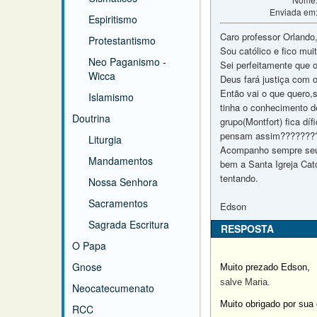
Enviada em
Espiritismo
Caro professor Orlando
Protestantismo
Sou católico e fico mui
Neo Paganismo -
Sei perfeitamente que 
Wicca
Deus fará justiça com o
Então vai o que quero,
Islamismo
tinha o conhecimento d
Doutrina
grupo(Montfort) fica d
pensam assim???????
Liturgia
Acompanho sempre seus
Mandamentos
bem a Santa Igreja Cat
tentando.
Nossa Senhora
Sacramentos
Edson
Sagrada Escritura
RESPOSTA
O Papa
Gnose
Muito prezado Edson,
salve Maria.
Neocatecumenato
Muito obrigado por sua
RCC