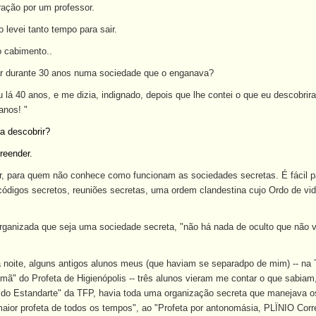
ração por um professor.
levei tanto tempo para sair.
 cabimento..
r durante 30 anos numa sociedade que o enganava?
lá 40 anos, e me dizia, indignado, depois que lhe contei o que eu descobrir
anos! "
a descobrir?
preender.
er, para quem não conhece como funcionam as sociedades secretas. É fácil
ódigos secretos, reuniões secretas, uma ordem clandestina cujo Ordo de vid
ganizada que seja uma sociedade secreta, "não há nada de oculto que não 
 noite, alguns antigos alunos meus (que haviam se separadpo de mim) -- na T
mã" do Profeta de Higienópolis -- três alunos vieram me contar o que sabiam
 do Estandarte" da TFP, havia toda uma organização secreta que manejava o
maior profeta de todos os tempos", ao "Profeta por antonomásia, PLÏNIO Corr