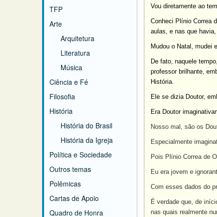
Vou diretamente ao tem
TFP
Conheci Plínio Correa d
Arte
aulas, e nas que havia,
Arquitetura
Mudou o Natal, mudei 
Literatura
De fato, naquele tempo,
Música
professor brilhante, em
Ciência e Fé
História.
Filosofia
Ele se dizia Doutor, em
História
Era Doutor imaginativam
História do Brasil
Nosso mal, são os Douto
História da Igreja
Especialmente imaginat
Política e Sociedade
Pois Plínio Correa de O
Outros temas
Eu era jovem e ignorant
Polêmicas
Com esses dados do pro
Cartas de Apoio
É verdade que, de iníci
Quadro de Honra
nas quais realmente nun