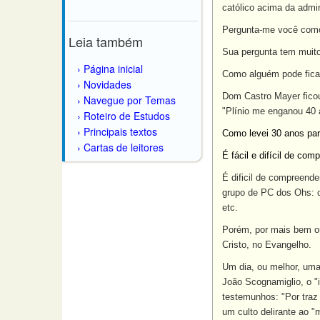
católico acima da admi
Pergunta-me você como 
Leia também
Sua pergunta tem muito
Página inicial
Como alguém pode fica
Novidades
Dom Castro Mayer ficou 
Navegue por Temas
"Plínio me enganou 40 
Roteiro de Estudos
Principais textos
Como levei 30 anos par
Cartas de leitores
É fácil e difícil de com
É dificil de compreend
grupo de PC dos Ohs: c
etc.
Porém, por mais bem or
Cristo, no Evangelho.
Um dia, ou melhor, uma
João Scognamiglio, o "i
testemunhos: "Por traz
um culto delirante ao "