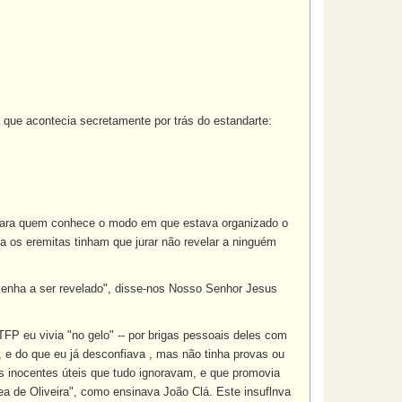
a que acontecia secretamente por trás do estandarte:
 para quem conhece o modo em que estava organizado o
a os eremitas tinham que jurar não revelar a ninguém
venha a ser revelado", disse-nos Nosso Senhor Jesus
FP eu vivia "no gelo" -- por brigas pessoais deles com
, e do que eu já desconfiava , mas não tinha provas ou
s inocentes úteis que tudo ignoravam, e que promovia
ea de Oliveira", como ensinava João Clá. Este insuflnva