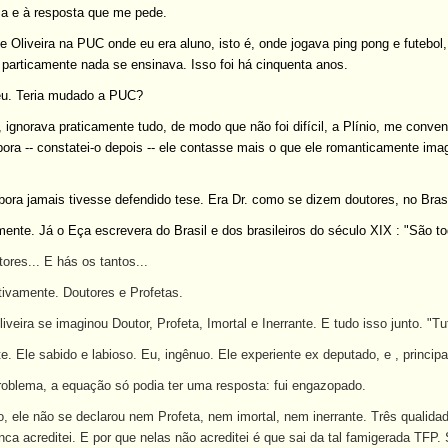
a e à resposta que me pede.
e Oliveira na PUC onde eu era aluno, isto é, onde jogava ping pong e futebo
 particamente nada se ensinava. Isso foi há cinquenta anos.
eu. Teria mudado a PUC?
 ignorava praticamente tudo, de modo que não foi difícil, a Plínio, me convenc
bora -- constatei-o depois -- ele contasse mais o que ele romanticamente im
bora jamais tivesse defendido tese. Era Dr. como se dizem doutores, no Brasi
ente. Já o Eça escrevera do Brasil e dos brasileiros do século XIX : "São t
res... E hás os tantos...
ivamente. Doutores e Profetas.
liveira se imaginou Doutor, Profeta, Imortal e Inerrante. E tudo isso junto. "T
e. Ele sabido e labioso. Eu, ingênuo. Ele experiente ex deputado, e , principa
blema, a equação só podia ter uma resposta: fui engazopado.
o, ele não se declarou nem Profeta, nem imortal, nem inerrante. Três qualid
ca acreditei. E por que nelas não acreditei é que sai da tal famigerada TFP.