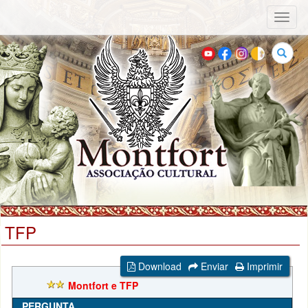
Toggl
naviga
Buscar
TFP
Download
Enviar
Imprimir
Montfort e TFP
PERGUNTA