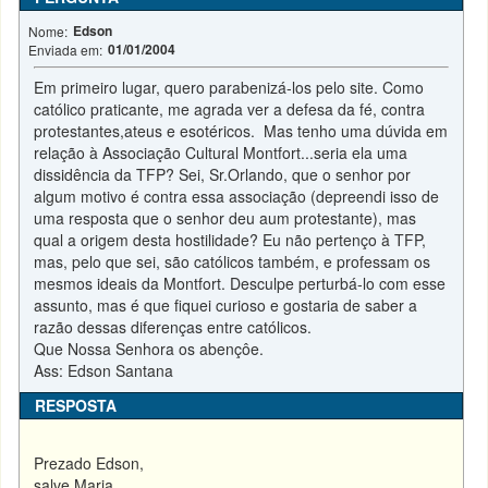
Edson
Nome:
01/01/2004
Enviada em:
Em primeiro lugar, quero parabenizá-los pelo site. Como
católico praticante, me agrada ver a defesa da fé, contra
protestantes,ateus e esotéricos. Mas tenho uma dúvida em
relação à Associação Cultural Montfort...seria ela uma
dissidência da TFP? Sei, Sr.Orlando, que o senhor por
algum motivo é contra essa associação (depreendi isso de
uma resposta que o senhor deu aum protestante), mas
qual a origem desta hostilidade? Eu não pertenço à TFP,
mas, pelo que sei, são católicos também, e professam os
mesmos ideais da Montfort. Desculpe perturbá-lo com esse
assunto, mas é que fiquei curioso e gostaria de saber a
razão dessas diferenças entre católicos.
Que Nossa Senhora os abençôe.
Ass: Edson Santana
RESPOSTA
Prezado Edson,
salve Maria.