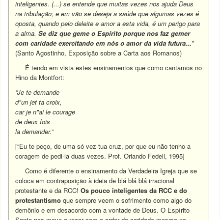
inteligentes. (...) se entende que muitas vezes nos ajuda Deus
na tribulação; e em vão se deseja a saúde que algumas vezes é
oposta, quando pelo deleite e amor a esta vida, é um perigo para
a alma.
Se diz que geme o Espírito porque nos faz gemer
com caridade exercitando em nós o amor da vida futura...
”
(Santo Agostinho, Exposição sobre a Carta aos Romanos)
É tendo em vista estes ensinamentos que como cantamos no
Hino da Montfort:
“Je te demande
d"un jet ta croix,
car je n"ai le courage
de deux fois
la demander.”
[“Eu te peço, de uma só vez tua cruz, por que eu não tenho a
coragem de pedi-la duas vezes. Prof. Orlando Fedeli, 1995]
Como é diferente o ensinamento da Verdadeira Igreja que se
coloca em contraposição à ideia de blá blá blá irracional
protestante e da RCC!
Os pouco inteligentes da RCC
e do
protestantismo
que sempre veem o sofrimento como algo do
demônio e em desacordo com a vontade de Deus. O Espírito
Santo nos move a rezar com o ardor da caridade mesmo no