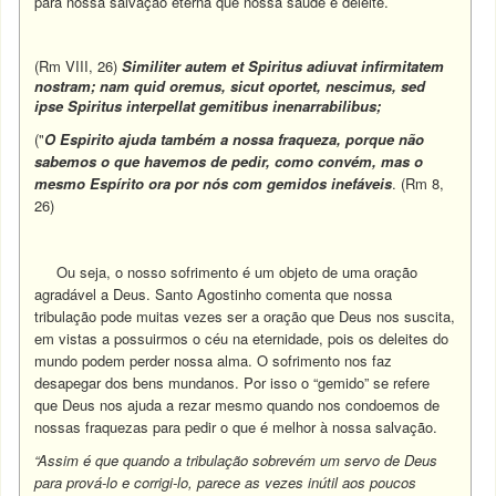
para nossa salvação eterna que nossa saúde e deleite.
(Rm VIII, 26)
Similiter autem et Spiritus adiuvat infirmitatem
nostram; nam quid oremus, sicut oportet, nescimus, sed
ipse Spiritus interpellat gemitibus inenarrabilibus;
("
O Espirito ajuda também a nossa fraqueza, porque não
sabemos o que havemos de pedir, como convém, mas o
mesmo Espírito ora por nós com gemidos inefáveis
. (Rm 8,
26)
Ou seja, o nosso sofrimento é um objeto de uma oração
agradável a Deus. Santo Agostinho comenta que nossa
tribulação pode muitas vezes ser a oração que Deus nos suscita,
em vistas a possuirmos o céu na eternidade, pois os deleites do
mundo podem perder nossa alma. O sofrimento nos faz
desapegar dos bens mundanos. Por isso o “gemido” se refere
que Deus nos ajuda a rezar mesmo quando nos condoemos de
nossas fraquezas para pedir o que é melhor à nossa salvação.
“Assim é que quando a tribulação sobrevém um servo de Deus
para prová-lo e corrigi-lo, parece as vezes inútil aos poucos