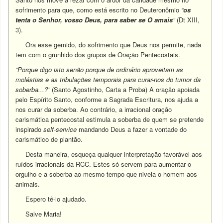
sofrimento para que, como está escrito no Deuteronômio
“
os
tenta o Senhor, vosso Deus, para saber se O amais
”
(Dt XIII,
3).
Ora esse gemido, do sofrimento que Deus nos permite, nada
tem com o grunhido dos grupos de Oração Pentecostais.
“Porque digo isto senão porque de ordinário aproveitam as
moléstias e as tribulações temporais para curar-nos do tumor da
soberba...?”
(Santo Agostinho, Carta a Proba) A oração apoiada
pelo Espírito Santo, conforme a Sagrada Escritura, nos ajuda a
nos curar da soberba. Ao contrário, a irracional oração
carismática pentecostal estimula a soberba de quem se pretende
inspirado
self-service
mandando Deus a fazer a vontade do
carismático de plantão.
Desta maneira, esqueça qualquer interpretação favorável aos
ruídos irracionais da RCC. Estes só servem para aumentar o
orgulho e a soberba ao mesmo tempo que nivela o homem aos
animais.
Espero tê-lo ajudado.
Salve Maria!