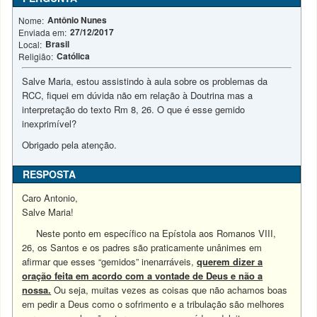
Antônio Nunes
Nome:
27/12/2017
Enviada em:
Brasil
Local:
Católica
Religião:
Salve Maria, estou assistindo à aula sobre os problemas da
RCC, fiquei em dúvida não em relação à Doutrina mas a
interpretação do texto Rm 8, 26. O que é esse gemido
inexprimível?
Obrigado pela atenção.
RESPOSTA
Caro Antonio,
Salve Maria!
Neste ponto em específico na Epístola aos Romanos VIII,
26, os Santos e os padres são praticamente unânimes em
afirmar que esses “gemidos” inenarráveis,
querem dizer a
oração feita em acordo com a vontade de Deus e não a
nossa.
Ou seja, muitas vezes as coisas que não achamos boas
em pedir a Deus como o sofrimento e a tribulação são melhores