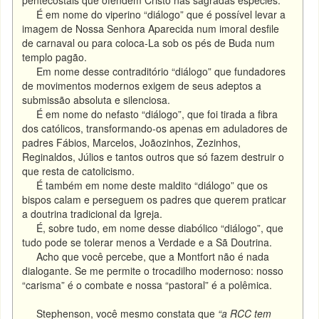
pentecostais que ofendem Cristo nas sagradas espécies.
É em nome do viperino “diálogo” que é possível levar a
imagem de Nossa Senhora Aparecida num imoral desfile
de carnaval ou para coloca-La sob os pés de Buda num
templo pagão.
Em nome desse contraditório “diálogo” que fundadores
de movimentos modernos exigem de seus adeptos a
submissão absoluta e silenciosa.
É em nome do nefasto “diálogo”, que foi tirada a fibra
dos católicos, transformando-os apenas em aduladores de
padres Fábios, Marcelos, Joãozinhos, Zezinhos,
Reginaldos, Júlios e tantos outros que só fazem destruir o
que resta de catolicismo.
É também em nome deste maldito “diálogo” que os
bispos calam e perseguem os padres que querem praticar
a doutrina tradicional da Igreja.
É, sobre tudo, em nome desse diabólico “diálogo”, que
tudo pode se tolerar menos a Verdade e a Sã Doutrina.
Acho que você percebe, que a Montfort não é nada
dialogante. Se me permite o trocadilho modernoso: nosso
“carisma” é o combate e nossa “pastoral” é a polêmica.
Stephenson, você mesmo constata que
“a RCC tem