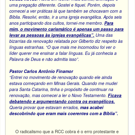
uma pregação diferente. Gostei e fiquei. Porém, depois
comecei a ver práticas lá que também se chocavam com a
Bíblia. Resolvi, então, ir a uma igreja evangélica. Após seis
anos participando dos cultos, tornei-me membro.
Para
mim, o movimento carismático é apenas um passo para
levar as pessoas às igrejas evangélicas”.
Uma das
bizarrias da renovação relatada por Gilberto diz respeito às
línguas estranhas. “O que mais me incomodou foi ver o
líder querer me ensinar a falar línguas. Eu já conhecia a
Palavra de Deus e não admitia isso”.
Pastor Carlos Antônio Finamor
“Entrei no movimento de renovação quando ele ainda
estava começando em Minas Gerais. Quando me mudei
para Santa Catarina, tinha o propósito de continuar na
renovação, mas comecei a ler o Novo Testamento.
Ficava
debatendo e argumentando contra os evangélicos.
Queria provar que estavam errados,
mas acabei
descobrindo que eram mais coerentes com a Bíblia”.
O radicalismo que a RCC cobra é o erro protestante e