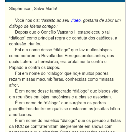
Stephenson, Salve Maria!
Você nos diz:
“Assisto ao seu
vídeo
, gostaria de abrir um
diálogo de Ideias contigo.”
Depois que o Concílio Vaticano II estabeleceu o tal
“diálogo” como principal regra de conduta dos católicos, a
confusão triunfou.
Foi em nome desse “diálogo” que faz muitos bispos
comemorarem a Revolta dos Hereges protestantes, dos
quais Lutero, o heresiarca, era brutalmente contra o
Papado e contra os bispos.
Foi em nome do “diálogo” que hoje muitos padres
rezam missas macumbíferas, conhecidas como “missas
afro”.
É em nome desse famigerado “diálogo” que bispos vão
em reuniões em lojas maçônicas e a elas se associam.
É em nome do “diálogo” que surgiram os padres
guerrilheiros dentre os quais se destacam os jesuítas latino
americanos.
É em nome do maléfico “diálogo” que os pseudo-artistas
da RCC se confraternizam alegremente em shows com