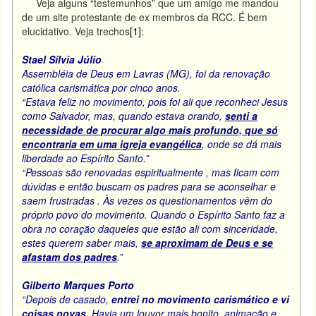
Veja alguns “testemunhos” que um amigo me mandou
de um site protestante de ex membros da RCC. É bem
[1]
elucidativo. Veja trechos
:
Stael Sílvia Júlio
Assembléia de Deus em Lavras (MG), foi da renovação
católica carismática por cinco anos.
“Estava feliz
no movimento, pois foi ali que reconheci Jesus
como Salvador, mas, quando estava orando,
senti a
necessidade de procurar algo mais profundo, que só
encontraria em uma igreja evangélica
, onde se dá mais
liberdade ao Espírito Santo.”
“Pessoas são renovadas espiritualmente , mas ficam com
dúvidas e então buscam os padres para se aconselhar e
saem frustradas . Às vezes os questionamentos vêm do
próprio povo do movimento. Quando o Espírito Santo faz a
obra no coração daqueles que estão ali com sinceridade,
estes querem saber mais,
se aproximam de Deus e se
afastam dos padres
.”
Gilberto Marques Porto
“Depois de casado,
entrei no movimento carismático e vi
coisas novas
. Havia um louvor mais bonito, animação e