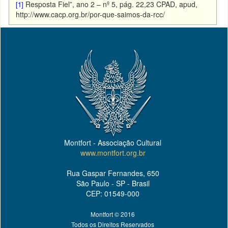
Resposta Fiel”, ano 2 – nº 5, pág. 22,23 CPAD, apud,
[1]
http://www.cacp.org.br/por-que-saimos-da-rcc/
Montfort - Associação Cultural
www.montfort.org.br
Rua Gaspar Fernandes, 650
São Paulo - SP - Brasil
CEP: 01549-000
Montfort © 2016
Todos os Direitos Reservados