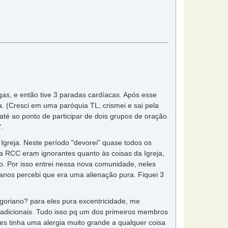
s, e então tive 3 paradas cardíacas. Após esse
a. (Cresci em uma paróquia TL, crismei e sai pela
até ao ponto de participar de dois grupos de oração.
.
greja. Neste período "devorei" quase todos os
a RCC eram ignorantes quanto às coisas da Igreja,
o. Por isso entrei nessa nova comunidade, neles
anos percebi que era uma alienação pura. Fiquei 3
goriano? para eles pura excentricidade, me
tradicionais. Tudo isso pq um dos primeiros membros
s tinha uma alergia muito grande a qualquer coisa