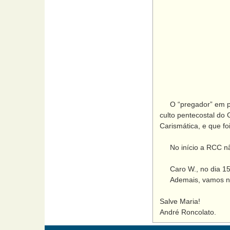
O “pregador” em pé m
culto pentecostal do 
Carismática, e que fo
No início a RCC não
Caro W., no dia 15 
Ademais, vamos nos 
Salve Maria!
André Roncolato.