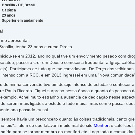
Brasília - DF, Brasil
:
Católica
:
23 anos
:
Superior em andamento
:
a!
me apresentar.
ília, tenho 23 anos e curso Direito.
iou-se em 2012, ano no qual tive um envolvimento pesado com droga
se ateu, passei a crer em Deus e comecei a frequentar a Igreja católic
reja). Participava de tudo que me convidavam. De Terço das velhinhas 
o intenso com a RCC, e em 2013 ingressei em uma "Nova comunidade"
de minha conversão tive um desejo intenso de estudar e conhecer a I
dre Paulo Ricardo. Fiquei surpreso nessa época o quanto às pessoas d
 exemplo. Achei muito estranho a ausência de dedicação nesse aspect
de serem mais ligados a estudo e tudo mais... mas com o passar dos 
lmente ano passado eu saí.
empre havia um preconceito quanto às coisas tradicionais, canto gre
o feio"... além do que falavam muito mal do site
Montfort
e católicos 
saído para se tornar membro da montfort etc. Logo toda a comunidade