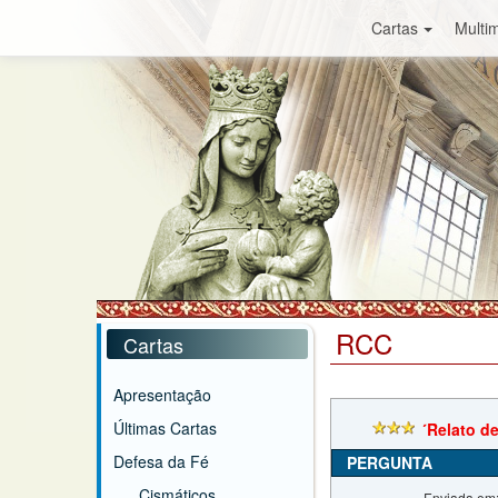
Cartas
Multim
RCC
Cartas
Apresentação
Últimas Cartas
´Relato d
Defesa da Fé
PERGUNTA
Cismáticos
Enviada em