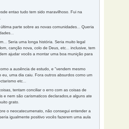
esde entao tudo tem sido maravilhoso. Fui na
.
a última parte sobre as novas comunidades... Queria
dades...
... Seria uma longa história. Seria muito legal
, canção nova, colo de Deus, etc... inclusive, tem
Podem ajudar vocês a montar uma boa munição para
 como a ausência de estudo, e "vendem mesmo
o eu, uma dia caiu. Fora outros absurdos como um
tarismo etc...
as, tentam conciliar o erro com as coisas de
s e nem são carismaticos declarados,e alguns ate
uito grato.
obre o neocatecumenato, não consegui entender a
seria igualmente positivo vocês fazerem uma aula