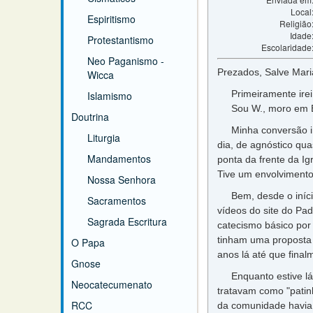
Local
Espiritismo
Religião
Idade
Protestantismo
Escolaridade
Neo Paganismo -
Prezados, Salve Mari
Wicca
Primeiramente irei 
Islamismo
Sou W., moro em Bras
Doutrina
Minha conversão inic
Liturgia
dia, de agnóstico qua
Mandamentos
ponta da frente da Ig
Tive um envolviment
Nossa Senhora
Bem, desde o início 
Sacramentos
vídeos do site do Pa
Sagrada Escritura
catecismo básico por
tinham uma proposta 
O Papa
anos lá até que fina
Gnose
Enquanto estive lá s
Neocatecumenato
tratavam como "patinh
RCC
da comunidade havia 