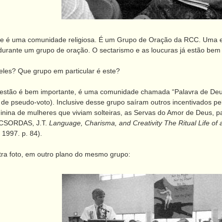
 uma comunidade religiosa. É um Grupo de Oração da RCC. Uma esp
 durante um grupo de oração. O sectarismo e as loucuras já estão b
s? Que grupo em particular é este?
tão é bem importante, é uma comunidade chamada “Palavra de Deus
 de pseudo-voto). Inclusive desse grupo saíram outros incentivados 
nina de mulheres que viviam solteiras, as Servas do Amor de Deus, p
 (CSORDAS, J.T.
Language, Charisma, and Creativity The Ritual Life of
997. p. 84).
a foto, em outro plano do mesmo grupo: