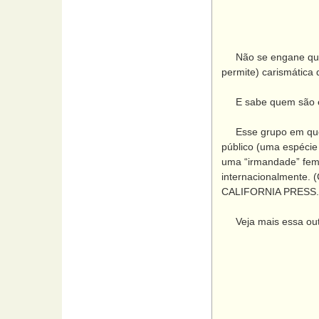
Não se engane que é
permite) carismática
E sabe quem são ele
Esse grupo em ques
público (uma espécie
uma “irmandade” femi
internacionalmente.
CALIFORNIA PRESS. 1
Veja mais essa outr