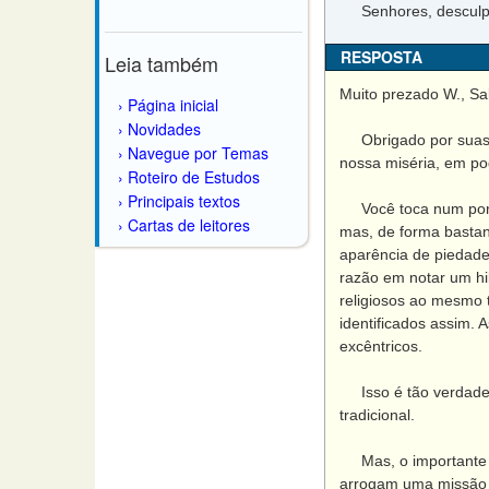
Senhores, desculpem
RESPOSTA
Leia também
Muito prezado W., Sa
Página inicial
Novidades
Obrigado por suas p
Navegue por Temas
nossa miséria, em po
Roteiro de Estudos
Principais textos
Você toca num ponto 
Cartas de leitores
mas, de forma basta
aparência de piedade
razão em notar um hi
religiosos ao mesmo 
identificados assim. 
excêntricos.
Isso é tão verdadeir
tradicional.
Mas, o importante m
arrogam uma missão di