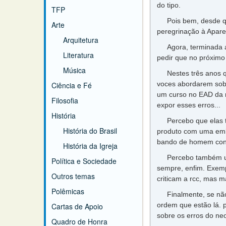
do tipo.
TFP
Pois bem, desde que
Arte
peregrinação à Apare
Arquitetura
Agora, terminada a 
Literatura
pedir que no próximo
Música
Nestes três anos que 
voces abordarem sobr
Ciência e Fé
um curso no EAD da r
Filosofia
expor esses erros...
História
Percebo que elas te
História do Brasil
produto com uma emba
bando de homem convi
História da Igreja
Percebo também um n
Política e Sociedade
sempre, enfim. Exemp
Outros temas
criticam a rcc, mas m
Polêmicas
Finalmente, se não f
ordem que estão lá. 
Cartas de Apoio
sobre os erros do ne
Quadro de Honra