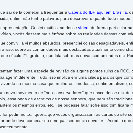
 saí de lá comecei a frequentar a
Capela do IBP aqui em Brasília
, d
cida, enfim, não tenho palavras para descrever o quanto tudo mudou..
apresentação. Gostei muitíssimo desse
vídeo
, de forma particular n
 vídeo, vocês dessem mais ênfase sobre as realidades dessas comuni
convivi lá vi muitos absurdos, presenciei coisas desagradaveis, enfim
e isso, sobre as comunidades mais destacadas atualmente como shalom
ede século 21, gratuito, que fala sobre as novas comunidades etc. 
ntam fazer uma espécie de revisão de alguns pontos ruins da RCC,
lagem" diferente. Tudo isso implica em uma cilada para os que com
vendo na mesma casa que mulheres, imodéstia, sentimentalismo, sec
ovo movimento de "neo-conservadores" que nasce desse mix de cois
lo, essa onda de escravos de nossa senhora, que nem são tradicionai
antêm os mesmos erros, etc... se pudesse falar sofre isso tbm ficaria m
or pedir muito... queria que vocês organizassem as cartas do site s
por onde devo comecar ou emnqual sequencia devo ler... Acredito que 
ocatecumenato...