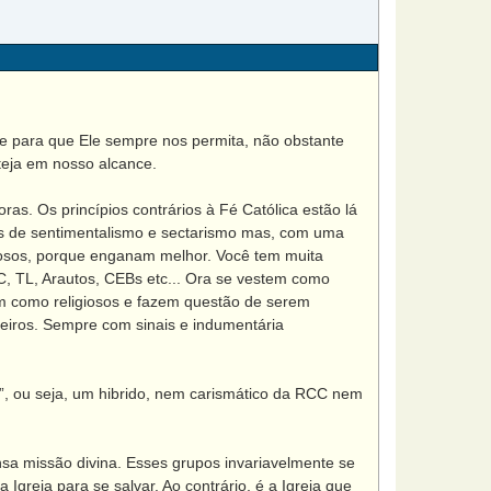
 para que Ele sempre nos permita, não obstante
teja em nosso alcance.
. Os princípios contrários à Fé Católica estão lá
s de sentimentalismo e sectarismo mas, com uma
anosos, porque enganam melhor. Você tem muita
, TL, Arautos, CEBs etc... Ora se vestem como
m como religiosos e fazem questão de serem
ueiros. Sempre com sinais e indumentária
”, ou seja, um hibrido, nem carismático da RCC nem
a missão divina. Esses grupos invariavelmente se
greja para se salvar. Ao contrário, é a Igreja que