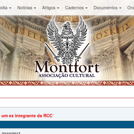
idia
Noticias
Artigos
Cadernos
Documentos
Or
e um ex integrante da RCC´
22/10/2017
: