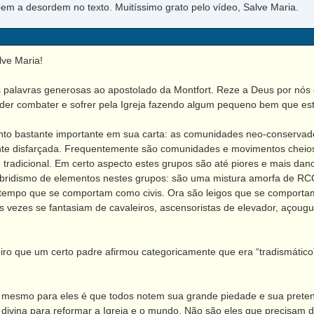
 a desordem no texto. Muitíssimo grato pelo vídeo, Salve Maria.
lve Maria!
alavras generosas ao apostolado da Montfort. Reze a Deus por nós e
der combater e sofrer pela Igreja fazendo algum pequeno bem que es
bastante importante em sua carta: as comunidades neo-conservadoras
nte disfarçada. Frequentemente são comunidades e movimentos cheio
 tradicional. Em certo aspecto estes grupos são até piores e mais d
bridismo de elementos nestes grupos: são uma mistura amorfa de RCC
tempo que se comportam como civis. Ora são leigos que se comporta
As vezes se fantasiam de cavaleiros, ascensoristas de elevador, açoug
o que um certo padre afirmou categoricamente que era “tradismático
esmo para eles é que todos notem sua grande piedade e sua pretens
vina para reformar a Igreja e o mundo. Não são eles que precisam da I