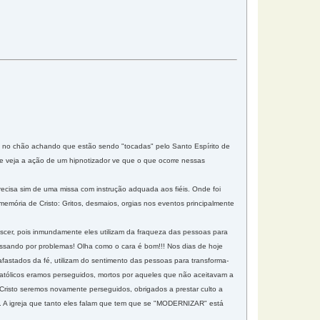
o no chão achando que estão sendo "tocadas" pelo Santo Espírito de
e veja a ação de um hipnotizador ve que o que ocorre nessas
recisa sim de uma missa com instrução adquada aos fiéis. Onde foi
 memória de Cristo: Gritos, desmaios, orgias nos eventos principalmente
rescer, pois inmundamente eles utilizam da fraqueza das pessoas para
 passando por problemas! Olha como o cara é bom!!! Nos dias de hoje
astados da fé, utilizam do sentimento das pessoas para transforma-
s católicos eramos perseguidos, mortos por aqueles que não aceitavam a
Cristo seremos novamente perseguidos, obrigados a prestar culto a
s. A igreja que tanto eles falam que tem que se "MODERNIZAR" está