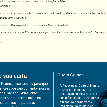
uíssimos sermões que duram o dobro da celebração da Missa.
abiblablá.
se os que permanecem fiéis, como você e tantos outros, são taxados de loucos, isso só lhes t
loucura
para os pagãos
.
s da fé estão paganizando o mundo numa Grande Apostasia.
técnica moderna – TV e similares -- sejam os melhores veículos para difundir a Fé. Pois nada 
ra.
e sua carta
Quem Somos
bilizamos esse recurso para que
A Associação Cultural Montfort
leitores possam comentar nossas
é uma entidade civil de
ões, sanar dúvidas, obter
orientação católica que tem
ções sobre nossas aulas ou
como finalidade, entre outras, a
difusão do ensinamento
des, ou mesmo para que
tradicional da Igreja e da