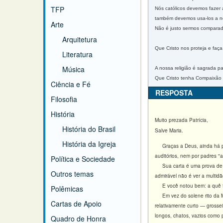
TFP
Nós católicos devemos fazer 
também devemos usa-los a noss
Arte
Não é justo sermos comparad
Arquitetura
Que Cristo nos proteja e faç
Literatura
Música
A nossa religião é sagrada pa
Que Cristo tenha Compaixão 
Ciência e Fé
RESPOSTA
Filosofia
História
Muito prezada Patrícia,
História do Brasil
Salve Maria.
História da Igreja
Graças a Deus, ainda há pes
auditórios, nem por padres "
Política e Sociedade
Sua carta é uma prova de 
Outros temas
admirável não é ver a multi
E você notou bem: a quê f
Polêmicas
Em vez do solene rito da
Cartas de Apoio
relativamente curto — grosse
longos, chatos, vazios como
Quadro de Honra