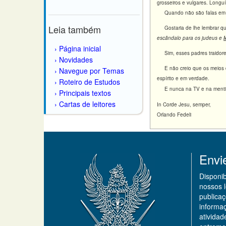
grosseiros e vulgares. Long
Quando não são falas em 
Leia também
Gostaria de lhe lembrar que 
escândalo para os judeus e
Página inicial
Sim, esses padres traidore
Novidades
E não creio que os meios da 
Navegue por Temas
espírito e em verdade.
Roteiro de Estudos
E nunca na TV e na menti
Principais textos
Cartas de leitores
In Corde Jesu, semper,
Orlando Fedeli
Envi
Disponi
nossos 
publicaç
informa
ativida