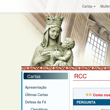
Cartas
Multim
RCC
Cartas
Apresentação
Últimas Cartas
Como nos
Defesa da Fé
PERGUNTA
Cismáticos
Nome