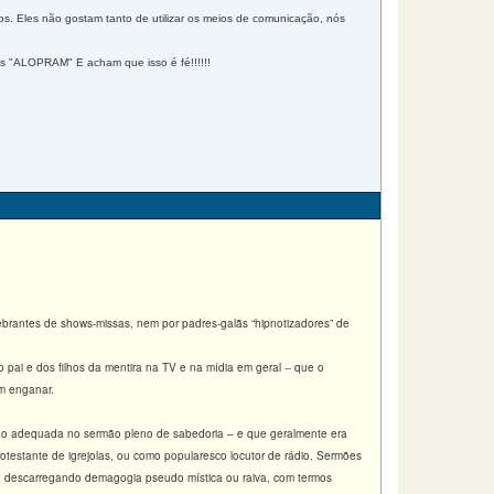
ros. Eles não gostam tanto de utilizar os meios de comunicação, nós
s "ALOPRAM" E acham que isso é fé!!!!!!
rantes de shows-missas, nem por padres-galãs “hipnotizadores” de
pai e dos filhos da mentira na TV e na mídia em geral -- que o
m enganar.
ção adequada no sermão pleno de sabedoria – e que geralmente era
otestante de igrejolas, ou como popularesco locutor de rádio. Sermões
o, descarregando demagogia pseudo mística ou raiva, com termos