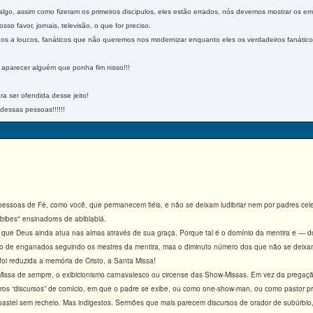
algo, assim como fizeram os primeiros discipulos, eles estão errados, nós devemos mostrar os er
o favor, jornais, televisão, o que for preciso.
os a loucos, fanáticos que não queremos nos modernizar enquanto eles os verdadeiros fanático
a aparecer alguém que ponha fim nisso!!!
ra ser ofendida desse jeito!
dessas pessoas!!!!!!
soas de Fé, como você, que permanecem fiéis, e não se deixam ludibriar nem por padres celeb
abibes" ensinadores de abiblablá.
que Deus ainda atua nas almas através de sua graça. Porque tal é o domínio da mentira e — do 
dão de enganados seguindo os mestres da mentira, mas o diminuto número dos que não se deixa
oi reduzida a memória de Cristo, a Santa Missa!
 Missa de sempre, o exibicionismo carnavalesco ou circense das Show-Missas. Em vez da prega
iros “discursos” de comício, em que o padre se exibe, ou como one-show-man, ou como pastor pr
 pastel sem recheio. Mas indigestos. Sermões que mais parecem discursos de orador de subúrbi