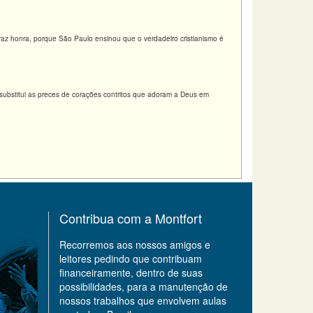
raz honra, porque São Paulo ensinou que o verdadeiro cristianismo é
substitui as preces de corações contritos que adoram a Deus em
Contribua com a Montfort
Recorremos aos nossos amigos e
leitores pedindo que contribuam
financeiramente, dentro de suas
possibilidades, para a manutenção de
nossos trabalhos que envolvem aulas