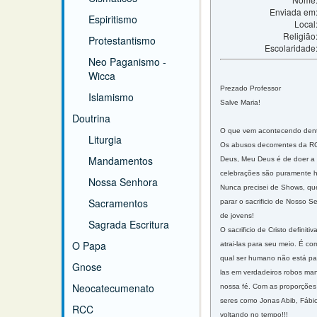
Enviada em
Espiritismo
Local
Religião
Protestantismo
Escolaridade
Neo Paganismo -
Wicca
Prezado Professor
Islamismo
Salve Maria!
Doutrina
O que vem acontecendo dent
Liturgia
Os abusos decorrentes da RC
Mandamentos
Deus, Meu Deus é de doer a 
celebrações são puramente h
Nossa Senhora
Nunca precisei de Shows, que
Sacramentos
parar o sacrificio de Nosso S
de jovens!
Sagrada Escritura
O sacrificio de Cristo defin
O Papa
atrai-las para seu meio. É co
qual ser humano não está pas
Gnose
las em verdadeiros robos mani
Neocatecumenato
nossa fé. Com as proporções 
seres como Jonas Abib, Fábio
RCC
voltando no tempo!!!