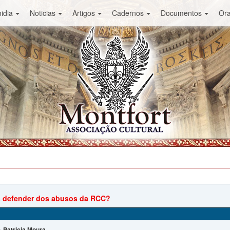
idia
Noticias
Artigos
Cadernos
Documentos
Or
 defender dos abusos da RCC?
Patricia Moura
: