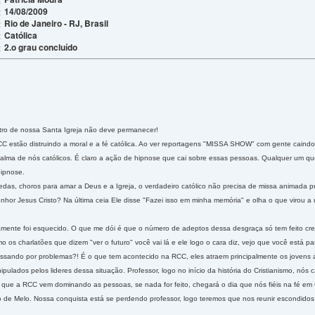
14/08/2009
:
Rio de Janeiro - RJ, Brasil
:
Católica
:
2.o grau concluído
:
ro de nossa Santa Igreja não deve permanecer!
C estão distruindo a moral e a fé católica. Ao ver reportagens "MISSA SHOW" com gente caind
alma de nós católicos. É claro a ação de hipnose que cai sobre essas pessoas. Qualquer um qu
ipnose.
das, choros para amar a Deus e a Igreja, o verdadeiro católico não precisa de missa animada p
enhor Jesus Cristo? Na última ceia Ele disse "Fazei isso em minha memória" e olha o que virou a
itivamente foi esquecido. O que me dói é que o número de adeptos dessa desgraça só tem feito c
mo os charlatões que dizem "ver o futuro" você vai lá e ele logo o cara diz, vejo que você está
sando por problemas?! É o que tem acontecido na RCC, eles atraem principalmente os jovens af
pulados pelos lideres dessa situação. Professor, logo no início da história do Cristianismo, nó
que a RCC vem dominando as pessoas, se nada for feito, chegará o dia que nós fiéis na fé em 
 de Melo. Nossa conquista está se perdendo professor, logo teremos que nos reunir escondido