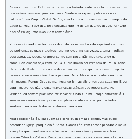
Ainda não acabou. Pelo que sei, com meu limitado conhecimento, o único dia em
que se tem permissão para sair com o Santíssimo exposto pelas ruas é na
celebração de Corpus Christi. Porém, este fato ocorreu nesta mesma paróquia de
padre famoso. Sabe qual foi a desculpa que me deram quando questionei? Que
o foi só em algumas ruas. Sem comentários...
Professor Orlando, tenho muitas dificuldades em minha vida espiritual, oriundas
de problemas sexuais e afetivos. Isso me levou, muitas vezes, a tomar medidas
desesperadas. Queria ter um encontro com Deus, não importava onde nem
como. Pois embora seja como Saulo, quero um dia ser imitadora de Paulo, como
ele o foi de Cristo. Então eu acreditava firmemente no que me diziam a respeito
desses retiros e encontros. Fui lá procurar Deus. Mas só o encontrei dentro de
mim mesma. Porque Deus se manifesta de formas diferentes para cada um. E por
algum motivo, eu não o encontrava nessas práticas que presenciava. Na
verdade, eu sempre procurava me recolher, ainda que meu corpo estivesse lá. E
sempre me deixava tomar por um complexo de inferioridade, porque todos
sentiam, menos eu. Todos acreditavam, menos eu.
Meu objetivo não é julgar quem age certo ou quem age errado. Mas quero
defender a Igreja, porque ela é Santa. Somos nós, com nossos pecados e maus
exemplos que manchamos sua fachada, mas seu interior permanece ileso,
porque Cristo é a Cabeça. Deus me chama todos os dias, assim como chama a