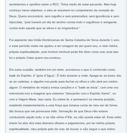
sentimentos e opniões sobre a RCC. Tinha medo de estar pecando. Mas hoje
conheço meus objetivos, e eles se resumem no cumprimento da vontade de
Deus. Quero encontrá-lo, sem orgulho e sem pretensões; sem ignorância e sem
hipocrisia; "pois haverá um dia do senhor contra todo o orgulhoso e arrogante,
contra todo aquele que se eleva e se engrandece."
Fui aspirante das Irmãs Dominicanas de Santa Catarina de Sena durante 1 ano,
e esse período muito me ajudou a ter coragem de ser quem sou, e viver minha
própria espiritualidade, pois homem nenhum pode lhe dizer como orar, pois isso
foi o próprio Cristo quem nos ensinou.
Em outra ocasião, também em um retiro, aconteceu o que é conhecido como
baile do Espírito. A "gota d"água". É feito durante a noite. Apaga-se as luzes, tira-
se as cadeiras, e alguém nos pede para fechar os olhos e não abrir por motivo
algum. O ministério de música entoa canções e o "baile se inicia", com uma voz
orientando-nos a imaginar que estamos "dançando com o Espírito Santo", ou
com a Virgem Maria. Isso varia. Eu estive lá, e permanecí na mesma posição,
resistindo insistentemente a uma força que tomava conta do meu ser de forma
tão brusca que me provocava ódio. Sensação de que Deus não estava
conduzindo aquilo tudo, e se não vinha d"Ele, eu não queria estar alí. Esse retiro
inteiro fui alvo dos mais diversos olhares e julgamentos, por ter minha própria
espiritualidade, meu próprio jeito de orar, de louvar, e não seguir o que todos