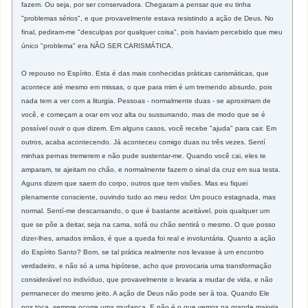
fazem. Ou seja, por ser conservadora. Chegaram a pensar que eu tinha
"problemas sérios", e que provavelmente estava resistindo a ação de Deus. No
final, pediram-me "desculpas por qualquer coisa", pois haviam percebido que meu
único "problema" era NÃO SER CARISMÁTICA.
O repouso no Espírito. Esta é das mais conhecidas práticas carismáticas, que
acontece até mesmo em missas, o que para mim é um tremendo absurdo, pois
nada tem a ver com a liturgia. Pessoas - normalmente duas - se aproximam de
você, e começam a orar em voz alta ou sussurrando, mas de modo que se é
possível ouvir o que dizem. Em alguns casos, você recebe "ajuda" para cair. Em
outros, acaba acontecendo. Já aconteceu comigo duas ou três vezes. Sentí
minhas pernas tremerem e não pude sustentar-me. Quando você cai, eles te
amparam, te ajeitam no chão, e normalmente fazem o sinal da cruz em sua testa.
Aguns dizem que saem do corpo, outros que tem visões. Mas eu fiquei
plenamente consciente, ouvindo tudo ao meu redor. Um pouco estagnada, mas
normal. Sentí-me descansando, o que é bastante aceitável, pois qualquer um
que se põe a deitar, seja na cama, sofá ou chão sentirá o mesmo. O que posso
dizer-lhes, amados irmãos, é que a queda foi real e involuntária. Quanto a ação
do Espírito Santo? Bom, se tal prática realmente nos levasse à um encontro
verdadeiro, e não só a uma hipótese, acho que provocaria uma transformação
considerável no indivíduo, que provavelmente o levaria a mudar de vida, e não
permanecer do mesmo jeito. A ação de Deus não pode ser à toa. Quando Ele
nos toca, sempre ocorre uma mudança. E não é o que vemos na grande maioria