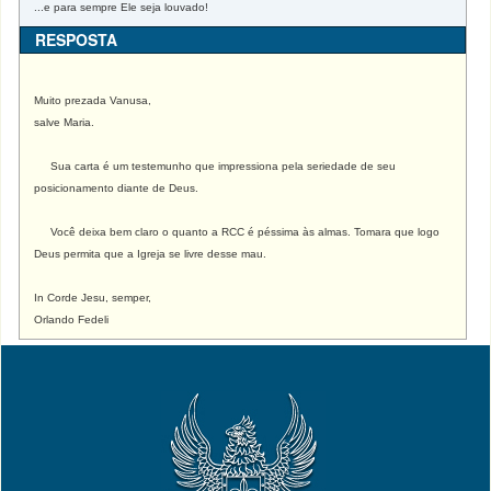
...e para sempre Ele seja louvado!
RESPOSTA
Muito prezada Vanusa,
salve Maria.
Sua carta é um testemunho que impressiona pela seriedade de seu
posicionamento diante de Deus.
Você deixa bem claro o quanto a RCC é péssima às almas. Tomara que logo
Deus permita que a Igreja se livre desse mau.
In Corde Jesu, semper,
Orlando Fedeli