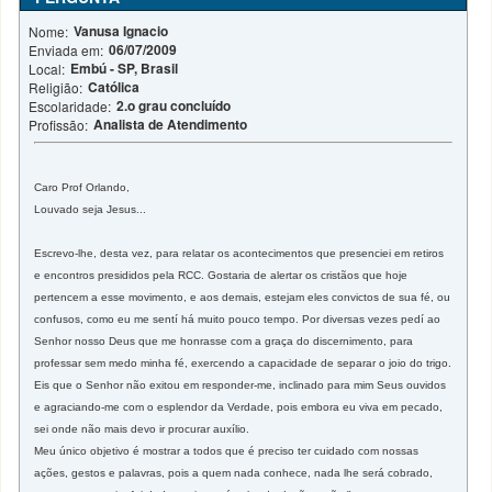
Vanusa Ignacio
Nome:
06/07/2009
Enviada em:
Embú - SP, Brasil
Local:
Católica
Religião:
2.o grau concluído
Escolaridade:
Analista de Atendimento
Profissão:
Caro Prof Orlando,
Louvado seja Jesus...
Escrevo-lhe, desta vez, para relatar os acontecimentos que presenciei em retiros
e encontros presididos pela RCC. Gostaria de alertar os cristãos que hoje
pertencem a esse movimento, e aos demais, estejam eles convictos de sua fé, ou
confusos, como eu me sentí há muito pouco tempo. Por diversas vezes pedí ao
Senhor nosso Deus que me honrasse com a graça do discernimento, para
professar sem medo minha fé, exercendo a capacidade de separar o joio do trigo.
Eis que o Senhor não exitou em responder-me, inclinado para mim Seus ouvidos
e agraciando-me com o esplendor da Verdade, pois embora eu viva em pecado,
sei onde não mais devo ir procurar auxílio.
Meu único objetivo é mostrar a todos que é preciso ter cuidado com nossas
ações, gestos e palavras, pois a quem nada conhece, nada lhe será cobrado,