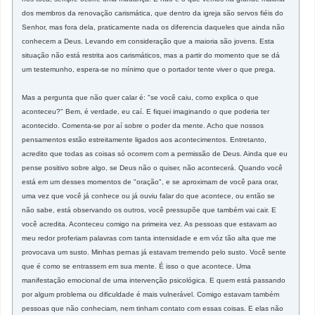
dos membros da renovação carismática, que dentro da igreja são servos fiéis do
Senhor, mas fora dela, praticamente nada os diferencia daqueles que ainda não
conhecem a Deus. Levando em consideração que a maioria são jovens. Esta
situação não está restrita aos carismáticos, mas a partir do momento que se dá
um testemunho, espera-se no mínimo que o portador tente viver o que prega.
Mas a pergunta que não quer calar é: "se você caiu, como explica o que
aconteceu?" Bem, é verdade, eu caí. E fiquei imaginando o que poderia ter
acontecido. Comenta-se por aí sobre o poder da mente. Acho que nossos
pensamentos estão estreitamente ligados aos acontecimentos. Entretanto,
acredito que todas as coisas só ocorrem com a permissão de Deus. Ainda que eu
pense positivo sobre algo, se Deus não o quiser, não acontecerá. Quando você
está em um desses momentos de "oração", e se aproximam de você para orar,
uma vez que você já conhece ou já ouviu falar do que acontece, ou então se
não sabe, está observando os outros, você pressupõe que também vai cair. E
você acredita. Aconteceu comigo na primeira vez. As pessoas que estavam ao
meu redor proferiam palavras com tanta intensidade e em vóz tão alta que me
provocava um susto. Minhas pernas já estavam tremendo pelo susto. Você sente
que é como se entrassem em sua mente. É isso o que acontece. Uma
manifestação emocional de uma intervenção psicológica. E quem está passando
por algum problema ou dificuldade é mais vulnerável. Comigo estavam também
pessoas que não conheciam, nem tinham contato com essas coisas. E elas não