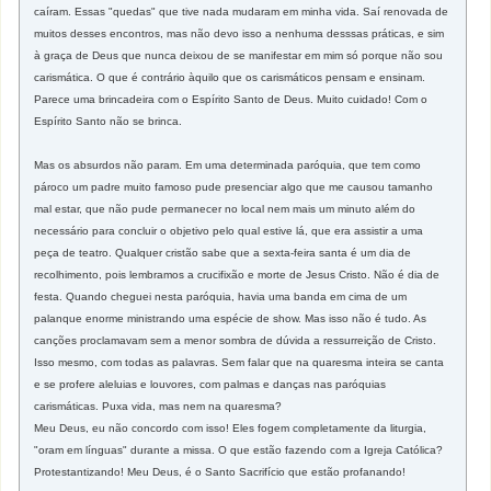
caíram. Essas "quedas" que tive nada mudaram em minha vida. Saí renovada de
muitos desses encontros, mas não devo isso a nenhuma desssas práticas, e sim
à graça de Deus que nunca deixou de se manifestar em mim só porque não sou
carismática. O que é contrário àquilo que os carismáticos pensam e ensinam.
Parece uma brincadeira com o Espírito Santo de Deus. Muito cuidado! Com o
Espírito Santo não se brinca.
Mas os absurdos não param. Em uma determinada paróquia, que tem como
pároco um padre muito famoso pude presenciar algo que me causou tamanho
mal estar, que não pude permanecer no local nem mais um minuto além do
necessário para concluir o objetivo pelo qual estive lá, que era assistir a uma
peça de teatro. Qualquer cristão sabe que a sexta-feira santa é um dia de
recolhimento, pois lembramos a crucifixão e morte de Jesus Cristo. Não é dia de
festa. Quando cheguei nesta paróquia, havia uma banda em cima de um
palanque enorme ministrando uma espécie de show. Mas isso não é tudo. As
canções proclamavam sem a menor sombra de dúvida a ressurreição de Cristo.
Isso mesmo, com todas as palavras. Sem falar que na quaresma inteira se canta
e se profere aleluias e louvores, com palmas e danças nas paróquias
carismáticas. Puxa vida, mas nem na quaresma?
Meu Deus, eu não concordo com isso! Eles fogem completamente da liturgia,
"oram em línguas" durante a missa. O que estão fazendo com a Igreja Católica?
Protestantizando! Meu Deus, é o Santo Sacrifício que estão profanando!