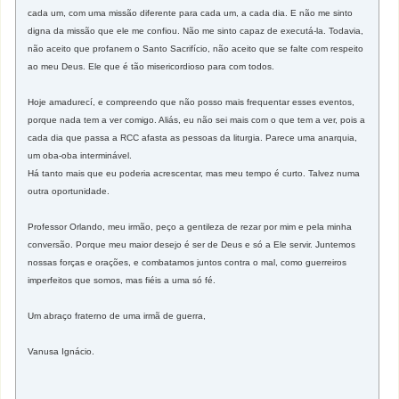
cada um, com uma missão diferente para cada um, a cada dia. E não me sinto
digna da missão que ele me confiou. Não me sinto capaz de executá-la. Todavia,
não aceito que profanem o Santo Sacrifício, não aceito que se falte com respeito
ao meu Deus. Ele que é tão misericordioso para com todos.
Hoje amadurecí, e compreendo que não posso mais frequentar esses eventos,
porque nada tem a ver comigo. Aliás, eu não sei mais com o que tem a ver, pois a
cada dia que passa a RCC afasta as pessoas da liturgia. Parece uma anarquia,
um oba-oba interminável.
Há tanto mais que eu poderia acrescentar, mas meu tempo é curto. Talvez numa
outra oportunidade.
Professor Orlando, meu irmão, peço a gentileza de rezar por mim e pela minha
conversão. Porque meu maior desejo é ser de Deus e só a Ele servir. Juntemos
nossas forças e orações, e combatamos juntos contra o mal, como guerreiros
imperfeitos que somos, mas fiéis a uma só fé.
Um abraço fraterno de uma irmã de guerra,
Vanusa Ignácio.