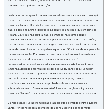
mas a quem muito foi dado, muito será cobrado. Irmãos, não "comamos e
bebamos" nossa própria condenação.
Lembro-me de um episódio onde nos encontrávamos em um momento de oração
em um retiro, e o pregador que o presidia começou a indagar-nos, a respeito da
oração em línguas. Quem tinha essa prática, devia apresentar-se erguendo a
mão, e quem não a tinha, dirigir-se-ia ao centro de um círculo que em breve se
formaria. Claro que não erguí a mão, e permanecí na mesma posição,
procurando concentrar-me em Jesus, e pedindo insistentemente o seu auxílio,
pois eu estava extremamente constrangida e confusa com a visão que eu tinha
diante de meus olhos, e com as palavras que ouvia. Só não saí da sala para não
chamar mais atenção. E o pregador começou a proferir as seguintes palavras:
"Hoje se vocês ainda não oram em línguas, passarão a orar..."
Foi muito estranho, pois hoje percebo que era como se este homem tivesse
tamanha autoridade para ministrar os dons de Deus, dando-os a quem bem
quiser e quando quiser. Já participei de inúmeros acontecimentos semelhantes, e
eles estão sempre querendo impor-nos o dom das línguas, como se o
possuíssem. As palavras ou sílabas proferidas são sempre as mesmas:
shilarabaria cantara... Estranho isso, não? Para mim, oração em línguas era
oração em "línguas", e não uma repetição de sílabas sem origem nem sentido.
O único pecado que não tem perdão é aquele que é cometido contra o Espírito
Santo. Por conhecer essa orientação do Senhor, escondí por anos meus