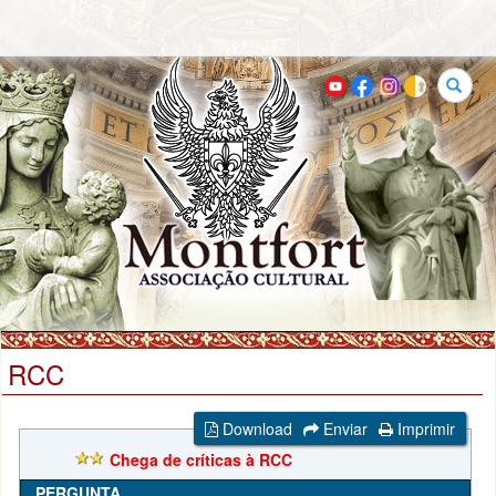
Buscar
RCC
Download
Enviar
Imprimir
Chega de críticas à RCC
PERGUNTA