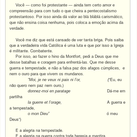
Você — como foi protestante — ainda tem certo amor e
compreensão para com tudo o que cheira a pentecostalismo
protestantoso.
Por isso ainda dá valor ao blá bláblá carismático,
que não ensina coisa nenhuma, pois coloca a emoção acima da
verdade.
Você me diz que está cansado de ver tanta briga. Pois saiba
que a verdadeira vida Católica é uma luta e que por isso a Igreja
é militante. Combatente.
Por isso, ao fazer o hino da Montfort, pedi a Deus que me
desse batalhas e coragem para enfrentá-las. Que me desse
guerra e tempestade, e não a falsa paz dos afagos cúmplices, e
nem o ouro para que vivem os mundanos.
“Eu, eu
“Moi, je ne veux ni paix ni l’or, (
não quero nem paz nem ouro,)
Dá-me em
donnez-moi en paratage
partilha
A guerra e
la guerre et l’orage,
a tempestade,
ó meu
o mon Dieu”
Deus”)
E a alegria na tempestade.
E a alegria na guerra contra toda heresia e mentira.