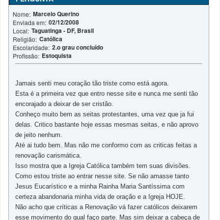
Marcelo Querino
Nome:
02/12/2008
Enviada em:
Taguatinga - DF, Brasil
Local:
Católica
Religião:
2.o grau concluído
Escolaridade:
Estoquista
Profissão:
Jamais senti meu coração tão triste como está agora.
Esta é a primeira vez que entro nesse site e nunca me senti tão
encorajado a deixar de ser cristão.
Conheço muito bem as seitas protestantes, uma vez que ja fui
delas. Critico bastante hoje essas mesmas seitas, e não aprovo
de jeito nenhum.
Até ai tudo bem. Mas não me conformo com as criticas feitas a
renovação carismática.
Isso mostra que a Igreja Católica também tem suas divisões.
Como estou triste ao entrar nesse site. Se não amasse tanto
Jesus Eucarístico e a minha Rainha Maria Santíssima com
certeza abandonaria minha vida de oração e a Igreja HOJE.
Não acho que críticas a Renovação vá fazer católicos deixarem
esse movimento do qual faço parte. Mas sim deixar a cabeça de