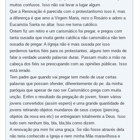
muitos confusos. Isso não vai levar a lugar algum.
Que a Renovação é parecida com o protestantismo isso é, mas
a diferença é que amo a Virgem Maria, rezo o Rosário e adoro a
Eucaristia Santa no altar. Isso me torna católico.
Ontem fiz um retiro e um carismático foi pregar, e pregou com
tanta ousadia que muita gente católica não carismática não tem
ousadia de pregar. A iIgreja não é mais ousada por isso
perdemos tantos fiéis para os protestantes, alguns tem medo de
falar a verdade usando palavras duras. Passam muito a mão na
cabeça dos fiéis se preocupando com as opiniões públicas. Isso
está errado.
Tem padre que quando vai pregar tem medo de usar certas
palavras que possam ofender, diferentemente do pe. da minha
paróquia que apesar de nao ser Carismático prega com muita
unção. Enfim o resultado da pregação do jovem, foram vários
jovens convertidos (assim espero) e uma grande quantidade de
jovens retirando objetos mundanos de seus corpos (piercing,
objetos da nova era etc) se entregaram totalmente a Deus. Isso
tudo sem nenhum bla, bla, bla,bla como dizem.
A renovação pra mim foi uma graça. Se não fosse através dela
não teria conhecido a Igreja e nem minha Mãe maravilhosa e