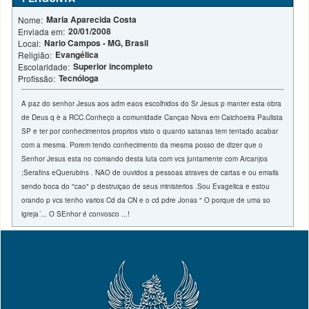
Maria Aparecida Costa
Nome:
20/01/2008
Enviada em:
Nario Campos - MG, Brasil
Local:
Evangélica
Religião:
Superior incompleto
Escolaridade:
Tecnóloga
Profissão:
A paz do senhor Jesus aos adm eaos escolhidos do Sr Jesus p manter esta obra
de Deus q è a RCC.Conheço a comunidade Cançao Nova em Caichoeira Paulista
SP e ter por conhecimentos proprios visto o quanto satanas tem tentado acabar
com a mesma. Porem tendo conhecimento da mesma posso de dizer que o
Senhor Jesus esta no comando desta luta com vcs juntamente com Arcanjos
;Serafins eQuerubins . NAO de ouvidos a pessoas atraves de cartas e ou emails
sendo boca do "cao" p destruiçao de seus ministerios .Sou Evagelica e estou
orando p vcs tenho varios Cd da CN e o cd pdre Jonas " O porque de uma so
igreja´... O SEnhor é convosco ...!