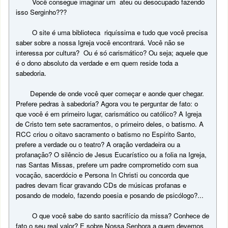
Você consegue imaginar um ateu ou desocupado fazendo
isso Serginho???
O site é uma biblioteca riquíssima e tudo que você precisa
saber sobre a nossa Igreja você encontrará. Você não se
interessa por cultura? Ou é só carismático? Ou seja; aquele que
é o dono absoluto da verdade e em quem reside toda a
sabedoria.
Depende de onde você quer começar e aonde quer chegar.
Prefere pedras à sabedoria? Agora vou te perguntar de fato: o
que você é em primeiro lugar, carismático ou católico? A Igreja
de Cristo tem sete sacramentos, o primeiro deles, o batismo. A
RCC criou o oitavo sacramento o batismo no Espírito Santo,
prefere a verdade ou o teatro? A oração verdadeira ou a
profanação? O silêncio de Jesus Eucarístico ou a folia na Igreja,
nas Santas Missas, prefere um padre comprometido com sua
vocação, sacerdócio e Persona In Christi ou concorda que
padres devam ficar gravando CDs de músicas profanas e
posando de modelo, fazendo poesia e posando de psicólogo?...
O que você sabe do santo sacrifício da missa? Conhece de
fato o seu real valor? E sobre Nossa Senhora a quem devemos