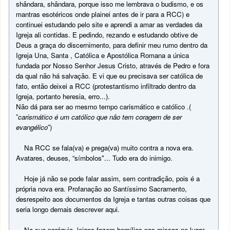
shãndara, shãndara, porque isso me lembrava o budismo, e os
mantras esotéricos onde plainei antes de ir para a RCC) e
continuei estudando pelo site e aprendi a amar as verdades da
Igreja ali contidas. E pedindo, rezando e estudando obtive de
Deus a graça do discernimento, para definir meu rumo dentro da
Igreja Una, Santa , Católica e Apostólica Romana a única
fundada por Nosso Senhor Jesus Cristo, através de Pedro e fora
da qual não há salvação. E vi que eu precisava ser católica de
fato, então deixei a RCC (protestantismo infiltrado dentro da
Igreja, portanto heresia, erro...).
Não dá para ser ao mesmo tempo carismático e católico .(
”
carismático é um católico que não tem coragem de ser
evangélico
”)
Na RCC se fala(va) e prega(va) muito contra a nova era.
Avatares, deuses, “símbolos"... Tudo era do inimigo.
Hoje já não se pode falar assim, sem contradição, pois é a
própria nova era. Profanação ao Santíssimo Sacramento,
desrespeito aos documentos da Igreja e tantas outras coisas que
seria longo demais descrever aqui.
Na sua paróquia, leigos fazem homílias nas missas no lugar