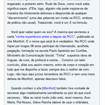
enganado, e portanto sério. Ruah de Deus, como você sabe,
significa sopro d"Ele, logo, alguém não pode inspirar-se de
maneira tão tristemente dolorosa e desprovida de qualquer
"discernimento" (uma das palavras em moda na RCC, embora
de prática não usual). Traduzindo, você é um X na fórmula.
Você quer saber quem eu sou? A mesma que escreveu a
carta "
minha experiência antes e depois da RCC
", publicada no
site Montfort. E o nome que está lá é verdadeiro. Na RCC onde
fiquei por longos 08 anos participei da intercessão, acolhida,
pregação, formação na escola Paulo Apóstolo em Curitiba,
Ministério da Comunicação Social. "Tinha" supostos dons de
línguas, de cura, de profecia e outros... Construí um belo
currículo, aliás sou assim mesmo, entro de corpo e coração em
tudo que me disponho a fazer, sempre dou o melhor de mim.
Logo, não faço aqui juízos temerários da RCC e nem uma mera
defesa da Montfort, apenas descrevo fatos.
Quando conheci o site [
Montfort
] também tive vontade de
escrever algo maldosamente semelhante ou pior do que você
escreveu... Mas eu rezei muito (não orei), rezei mesmo, Ave-
Maria, Pai-Nosso, Salve Rainha (deixei de usar o shãndara,