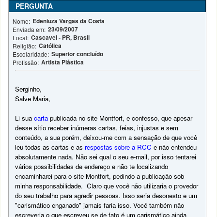
PERGUNTA
Edeniuza Vargas da Costa
Nome:
23/09/2007
Enviada em:
Cascavel - PR, Brasil
Local:
Católica
Religião:
Superior concluído
Escolaridade:
Artista Plástica
Profissão:
Serginho,
Salve Maria,
Li sua
carta
publicada no site Montfort, e confesso, que apesar
desse sítio receber inúmeras cartas, feias, injustas e sem
conteúdo, a sua porém, deixou-me com a sensação de que você
leu todas as cartas e as
respostas sobre a RCC
e não entendeu
absolutamente nada. Não sei qual o seu e-mail, por isso tentarei
vários possibilidades de endereço e não te localizando
encaminharei para o site Montfort, pedindo a publicação sob
minha responsabilidade. Claro que você não utilizaria o provedor
do seu trabalho para agredir pessoas. Isso seria desonesto e um
"carismático enganado" jamais faria isso. Você também não
escreveria o que escreveu se de fato é um carismático ainda