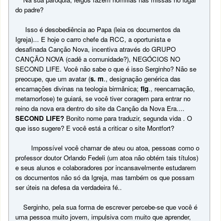
do padre?
Isso é desobediência ao Papa (leia os documentos da
Igreja)... E hoje o carro chefe da RCC, a oportunista e
desafinada Canção Nova, incentiva através do GRUPO
CANÇÃO NOVA (cadê a comunidade?), NEGÓCIOS NO
SECOND LIFE. Você não sabe o que é isso Serginho? Não se
preocupe, que um avatar (
s. m
., designação genérica das
encarnações divinas na teologia birmânica;
fig
., reencarnação,
metamorfose) te guiará, se você tiver coragem para entrar no
reino da nova era dentro do site da Canção da Nova Era....
SECOND LIFE?
Bonito nome para traduzir, segunda vida . O
que isso sugere? E você está a criticar o site Montfort?
Impossível você chamar de ateu ou atoa, pessoas como o
professor doutor Orlando Fedeli (um atoa não obtém tais títulos)
e seus alunos e colaboradores por incansavelmente estudarem
os documentos não só da Igreja, mas também os que possam
ser úteis na defesa da verdadeira fé..
Serginho, pela sua forma de escrever percebe-se que você é
uma pessoa muito jovem, impulsiva com muito que aprender,