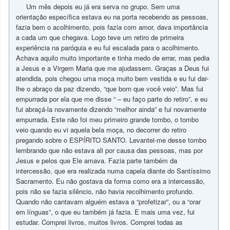
Um mês depois eu já era serva no grupo. Sem uma
orientação específica estava eu na porta recebendo as pessoas,
fazia bem o acolhimento, pois fazia com amor, dava importância
a cada um que chegava. Logo teve um retiro de primeira
experiência na paróquia e eu fui escalada para o acolhimento.
Achava aquilo muito importante e tinha medo de errar, mas pedia
a Jesus e a Virgem Maria que me ajudassem. Graças a Deus fui
atendida, pois chegou uma moça muito bem vestida e eu fui dar-
lhe o abraço da paz dizendo, “que bom que você veio”. Mas fui
empurrada por ela que me disse “ – eu faço parte do retiro”, e eu
fui abraçá-la novamente dizendo “melhor ainda” e fui novamente
empurrada. Este não foi meu primeiro grande tombo, o tombo
veio quando eu vi aquela bela moça, no decorrer do retiro
pregando sobre o ESPÍRITO SANTO. Levantei-me desse tombo
lembrando que não estava ali por causa das pessoas, mas por
Jesus e pelos que Ele amava. Fazia parte também da
intercessão, que era realizada numa capela diante do Santíssimo
Sacramento. Eu não gostava da forma como era a intercessão,
pois não se fazia silêncio, não havia recolhimento profundo.
Quando não cantavam alguém estava a “profetizar”, ou a “orar
em línguas”, o que eu também já fazia. E mais uma vez, fui
estudar. Comprei livros, muitos livros. Comprei todas as