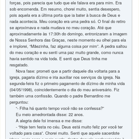
forças, pois parecia que tudo que ele falava era para mim. Era
sob encomenda. Em resumo, chorei muito, sentia desespero,
pois aquela era a última porta que ia bater à busca de Deus e
nada acontecia. Meu coração era uma pedra só. O final do retiro
se aproximava e nada mudava no meu coração. Até que
aproximadamente às 17:30h do domingo, entronizaram a imagem
de Nossa Senhora das Graças, neste momento eu olhei para ela
e implorei, “Mãezinha, faz alguma coisa por mim”. A pedra saltou
do meu coração e eu senti uma paz muito grande, como nunca
havia sentido na vida toda. E senti que Deus tinha me
resgatado.
Nova fase: prometi que a partir daquele dia voltaria para a
igreja, pagaria dízimo e iria auxiliar nos serviços da igreja. Na
segunda-feira fiz o primeiro pagamento de dízimo de minha vida
(04/05/1998), coincidentemente o dia do meu aniversário. Fiz
também uma confissão. Quando o padre Bernardino me
perguntou:
“- Filha há quanto tempo você não se confessa?”
Eu meio amedrontada disse: 22 anos.
A alegria dele foi imensa e me disse:
- “Hoje tem festa no céu. Deus está muito feliz por você ter
voltado para casa”. Chorei muito. Senti que aquele sacerdote