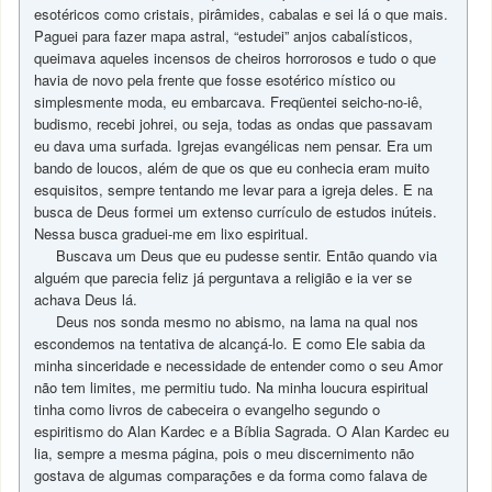
esotéricos como cristais, pirâmides, cabalas e sei lá o que mais.
Paguei para fazer mapa astral, “estudei” anjos cabalísticos,
queimava aqueles incensos de cheiros horrorosos e tudo o que
havia de novo pela frente que fosse esotérico místico ou
simplesmente moda, eu embarcava. Freqüentei seicho-no-iê,
budismo, recebi johrei, ou seja, todas as ondas que passavam
eu dava uma surfada. Igrejas evangélicas nem pensar. Era um
bando de loucos, além de que os que eu conhecia eram muito
esquisitos, sempre tentando me levar para a igreja deles. E na
busca de Deus formei um extenso currículo de estudos inúteis.
Nessa busca graduei-me em lixo espiritual.
Buscava um Deus que eu pudesse sentir. Então quando via
alguém que parecia feliz já perguntava a religião e ia ver se
achava Deus lá.
Deus nos sonda mesmo no abismo, na lama na qual nos
escondemos na tentativa de alcançá-lo. E como Ele sabia da
minha sinceridade e necessidade de entender como o seu Amor
não tem limites, me permitiu tudo. Na minha loucura espiritual
tinha como livros de cabeceira o evangelho segundo o
espiritismo do Alan Kardec e a Bíblia Sagrada. O Alan Kardec eu
lia, sempre a mesma página, pois o meu discernimento não
gostava de algumas comparações e da forma como falava de