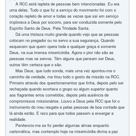
A RCC está repleta de pessoas bem intencionadas. Eu era
uma delas. Tudo o que fiz a serviço do movimento foi com o
coração repleto de amor e todas as vezes que saí em serviço
implorava a Deus por socorro, para ser conduzida somente pelo
Espírito Santo de Deus. Pela Trindade Santa.
Dá uma tristeza muito grande quando vejo que as pessoas
colocam no pregador ou no servo a sua segurança. Quando
esquecem que quem opera toda e qualquer graça é somente
Deus, na sua imensa misericórdia. Agora o pior não são as
pessoas mas os servos. Têm alguns que pensam ser Deus,
outros têm certeza que o são.
Mas Deus, que tudo sonda, mais uma vez apontou-me o
caminho da verdade, me tirou todo o gosto da missão na RCC.
Primeiro através dos questionamentos que tinha, depois pelo ser
rechaçada quando exortava o grupo ou algum superior quanto
aos flagrantes erros cometidos, depois pela ausência de
compromissos missionários. Louvo a Deus pela RCC que foi o
instrumento do meu resgate e pelas pessoas de boa vontade que
lá ainda estão. E rezo para que todos passem a enxergar a
realidade.
Penitencio-me se fiz perder algumas almas enquanto
carismática, mas contemplo hoje na misericórdia divina a paz