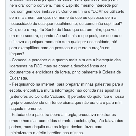
nem orar como convém, mas o Espírito mesmo intercede por
nós com gemidos inefáveis”. Como eu tinha o “DOM” de utilizá-lo
sem mais nem por que, no momento que eu quisesse sem a
necessidade de qualquer recolhimento, ou comunhão espiritual?
Ora, se é o Espírito Santo de Deus que ora em mim, que vem
em meu socorro, quando não sei mais o que pedir, por que eu o
utilizava a qualquer momento sem qualquer necessidade, até
para exemplificar para as pessoas o que era a oração em
línguas?
- Comecei a perceber que quanto mais alta era a hierarquia das
lideranças na RCC mais se cometia desobediência aos
documentos e encíclicas da Igreja, principalmente à Eclesia de
Eucaristia.
- Pesquisando na internet, para preparar minhas palestras para a
escola, encontrava muita informação não contida nas apostilas
(anteriores ao Concílio Vaticano II) percebendo quão rica é nossa
Igreja e percebendo um tênue cisma que não era claro para mim
naquele momento.
- Estudando a palestra sobre a liturgia, procurava mostrar os
erros e heresias cometidos durante a celebração, não falava dos
padres, mas daquilo que os leigos deviam fazer para
minimizarem o efeito herético nas missas.