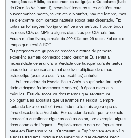
traduções da Bíblia, os documentos da Igreja, o Catecismo (tudo
do Concílio Vaticano II), pesquisei todos os sites cristãos para
buscar conhecimento, talvez até o Montfort, não me lembro, mas
se o encontrei com certeza naquela época teria detestado. Fiz
todas as formações “obrigatórias” para os servos. Troquei todos
os meus CDs de MPB e alguns clássicos por CDs cristãos.
Foram muitos livros, e mais de 200 CDs em 08 anos. Foi este o
tempo que servi à RCC.
Fui pregadora em grupos de orações e retiros de primeira
experiência.(mais conhecido como kerigma) Eu sentia a
necessidade de anunciar a Verdade que busquei durante tantos
anos e tentar consertar o mal que fiz multiplicando o meu
estereótipo (exemplo dos livros espíritas) anterior.
Fui formadora da Escola Paulo Apóstolo (primeira formação
dada e dirigida às lideranças e servos), à época eram oito
módulos. Estudei todos os documentos que serviram de
bibliografia as apostilas que usávamos na escola. Sempre
tentando fazer o melhor, investindo muito mais agora que eu
tinha descoberto a Verdade. Por estudar demais, por ler demais
comecei a questionar algumas coisas como, por exemplo, alguns
dons como o de línguas... Explicávamos o dom de línguas com
base em Romanos 2, 26, “Outrossim, o Espírito vem em auxílio
à nossa fraqueza; porque não sabemos o que devemos pedir,