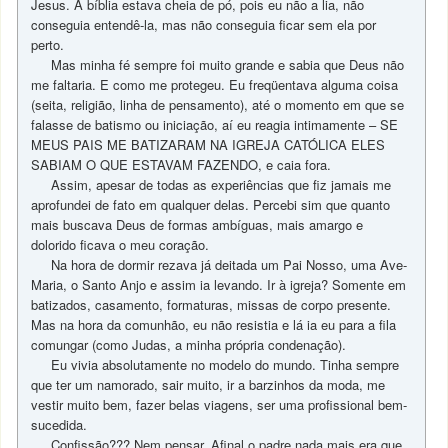
Jesus. A bíblia estava cheia de pó, pois eu não a lia, não
conseguia entendê-la, mas não conseguia ficar sem ela por
perto.
Mas minha fé sempre foi muito grande e sabia que Deus não
me faltaria. E como me protegeu. Eu freqüentava alguma coisa
(seita, religião, linha de pensamento), até o momento em que se
falasse de batismo ou iniciação, aí eu reagia intimamente – SE
MEUS PAIS ME BATIZARAM NA IGREJA CATÓLICA ELES
SABIAM O QUE ESTAVAM FAZENDO, e caia fora.
Assim, apesar de todas as experiências que fiz jamais me
aprofundei de fato em qualquer delas. Percebi sim que quanto
mais buscava Deus de formas ambíguas, mais amargo e
dolorido ficava o meu coração.
Na hora de dormir rezava já deitada um Pai Nosso, uma Ave-
Maria, o Santo Anjo e assim ia levando. Ir à igreja? Somente em
batizados, casamento, formaturas, missas de corpo presente.
Mas na hora da comunhão, eu não resistia e lá ia eu para a fila
comungar (como Judas, a minha própria condenação).
Eu vivia absolutamente no modelo do mundo. Tinha sempre
que ter um namorado, sair muito, ir a barzinhos da moda, me
vestir muito bem, fazer belas viagens, ser uma profissional bem-
sucedida.
Confissão??? Nem pensar. Afinal o padre nada mais era que