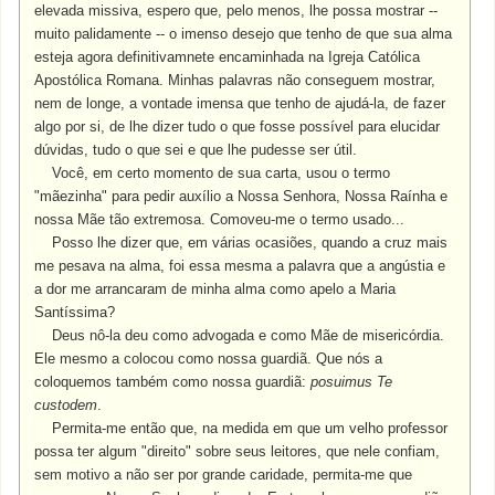
elevada missiva, espero que, pelo menos, lhe possa mostrar --
muito palidamente -- o imenso desejo que tenho de que sua alma
esteja agora definitivamnete encaminhada na Igreja Católica
Apostólica Romana. Minhas palavras não conseguem mostrar,
nem de longe, a vontade imensa que tenho de ajudá-la, de fazer
algo por si, de lhe dizer tudo o que fosse possível para elucidar
dúvidas, tudo o que sei e que lhe pudesse ser útil.
Você, em certo momento de sua carta, usou o termo
"mãezinha" para pedir auxílio a Nossa Senhora, Nossa Raínha e
nossa Mãe tão extremosa.
Comoveu-me o termo usado...
Posso lhe dizer que, em várias ocasiões, quando a cruz mais
me pesava na alma, foi essa mesma a palavra que a angústia e
a dor me arrancaram de minha alma como apelo a Maria
Santíssima?
Deus nô-la deu como advogada e como Mãe de misericórdia.
Ele mesmo a colocou como nossa guardiã. Que nós a
coloquemos também como nossa guardiã:
posuimus Te
custodem
.
Permita-me então que, na medida em que um velho professor
possa ter algum "direito" sobre seus leitores, que nele confiam,
sem motivo a não ser por grande caridade, permita-me que