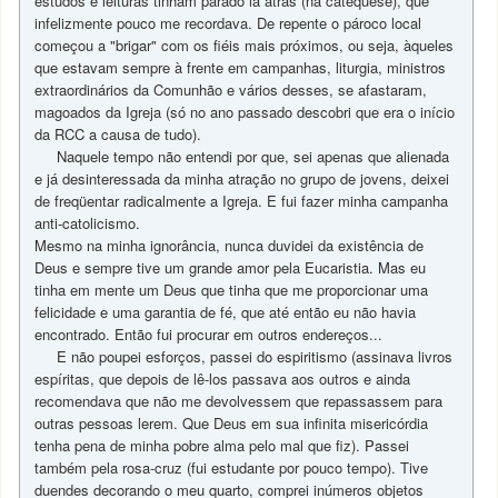
estudos e leituras tinham parado lá atrás (na catequese), que
infelizmente pouco me recordava. De repente o pároco local
começou a "brigar" com os fiéis mais próximos, ou seja, àqueles
que estavam sempre à frente em campanhas, liturgia, ministros
extraordinários da Comunhão e vários desses, se afastaram,
magoados da Igreja (só no ano passado descobri que era o início
da RCC a causa de tudo).
Naquele tempo não entendi por que, sei apenas que alienada
e já desinteressada da minha atração no grupo de jovens, deixei
de freqüentar radicalmente a Igreja. E fui fazer minha campanha
anti-catolicismo.
Mesmo na minha ignorância, nunca duvidei da existência de
Deus e sempre tive um grande amor pela Eucaristia. Mas eu
tinha em mente um Deus que tinha que me proporcionar uma
felicidade e uma garantia de fé, que até então eu não havia
encontrado. Então fui procurar em outros endereços...
E não poupei esforços, passei do espiritismo (assinava livros
espíritas, que depois de lê-los passava aos outros e ainda
recomendava que não me devolvessem que repassassem para
outras pessoas lerem. Que Deus em sua infinita misericórdia
tenha pena de minha pobre alma pelo mal que fiz). Passei
também pela rosa-cruz (fui estudante por pouco tempo). Tive
duendes decorando o meu quarto, comprei inúmeros objetos