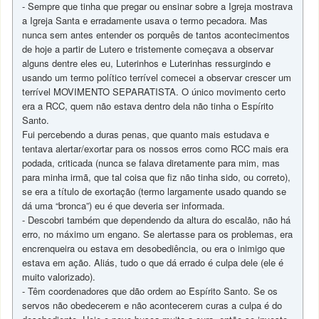
- Sempre que tinha que pregar ou ensinar sobre a Igreja mostrava
a Igreja Santa e erradamente usava o termo pecadora. Mas
nunca sem antes entender os porquês de tantos acontecimentos
de hoje a partir de Lutero e tristemente começava a observar
alguns dentre eles eu, Luterinhos e Luterinhas ressurgindo e
usando um termo político terrível comecei a observar crescer um
terrível MOVIMENTO SEPARATISTA. O único movimento certo
era a RCC, quem não estava dentro dela não tinha o Espírito
Santo.
Fui percebendo a duras penas, que quanto mais estudava e
tentava alertar/exortar para os nossos erros como RCC mais era
podada, criticada (nunca se falava diretamente para mim, mas
para minha irmã, que tal coisa que fiz não tinha sido, ou correto),
se era a título de exortação (termo largamente usado quando se
dá uma “bronca”) eu é que deveria ser informada.
- Descobri também que dependendo da altura do escalão, não há
erro, no máximo um engano. Se alertasse para os problemas, era
encrenqueira ou estava em desobediência, ou era o inimigo que
estava em ação. Aliás, tudo o que dá errado é culpa dele (ele é
muito valorizado).
- Têm coordenadores que dão ordem ao Espírito Santo. Se os
servos não obedecerem e não acontecerem curas a culpa é do