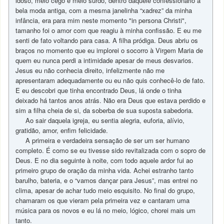
idoso, meio cego e meio surdo, dentro daquele confessionário à
bela moda antiga, com a mesma janelinha “xadrez” da minha
infância, era para mim neste momento "in persona Christi",
tamanho foi o amor com que reagiu à minha confissão. E eu me
senti de fato voltando para casa. A filha pródiga. Deus abriu os
braços no momento que eu implorei o socorro à Virgem Maria de
quem eu nunca perdi a intimidade apesar de meus desvarios.
Jesus eu não conhecia direito, infelizmente não me
apresentaram adequadamente ou eu não quis conhecê-lo de fato.
E eu descobri que tinha encontrado Deus, lá onde o tinha
deixado há tantos anos atrás. Não era Deus que estava perdido e
sim a filha cheia de si, da soberba de sua suposta sabedoria.
Ao sair daquela igreja, eu sentia alegria, euforia, alívio,
gratidão, amor, enfim felicidade.
A primeira e verdadeira sensação de ser um ser humano
completo. É como se eu tivesse sido revitalizada com o sopro de
Deus. E no dia seguinte à noite, com todo aquele ardor fui ao
primeiro grupo de oração da minha vida. Achei estranho tanto
barulho, bateria, e o “vamos dançar para Jesus”, mas entrei no
clima, apesar de achar tudo meio esquisito. No final do grupo,
chamaram os que vieram pela primeira vez e cantaram uma
música para os novos e eu lá no meio, lógico, chorei mais um
tanto.