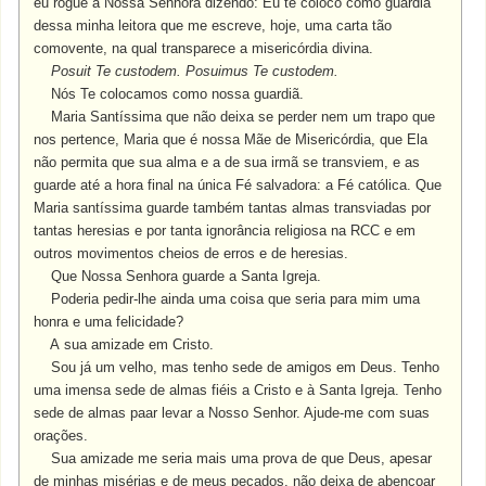
eu rogue a Nossa Senhora dizendo: Eu te coloco como guardiã
dessa minha leitora que me escreve, hoje, uma carta tão
comovente, na qual transparece a misericórdia divina.
Posuit Te custodem.
Posuimus Te custodem.
Nós Te colocamos como nossa guardiã.
Maria Santíssima que não deixa se perder nem um trapo que
nos pertence, Maria que é nossa Mãe de Misericórdia, que Ela
não permita que sua alma e a de sua irmã se transviem, e as
guarde até a hora final na única Fé salvadora: a Fé católica. Que
Maria santíssima guarde também tantas almas transviadas por
tantas heresias e por tanta ignorância religiosa na RCC e em
outros movimentos cheios de erros e de heresias.
Que Nossa Senhora guarde a Santa Igreja.
Poderia pedir-lhe ainda uma coisa que seria para mim uma
honra e uma felicidade?
A sua amizade em Cristo.
Sou já um velho, mas tenho sede de amigos em Deus. Tenho
uma imensa sede de almas fiéis a Cristo e à Santa Igreja. Tenho
sede de almas paar levar a Nosso Senhor. Ajude-me com suas
orações.
Sua amizade me seria mais uma prova de que Deus, apesar
de minhas misérias e de meus pecados, não deixa de abençoar