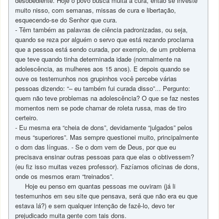
desobediente. Hoje o povo busca muita a cura, então se investe
muito nisso, com semanas, missas de cura e libertação,
esquecendo-se do Senhor que cura.
- Têm também as palavras de ciência padronizadas, ou seja,
quando se reza por alguém o servo que está rezando proclama
que a pessoa está sendo curada, por exemplo, de um problema
que teve quando tinha determinada idade (normalmente na
adolescência, as mulheres aos 15 anos). E depois quando se
ouve os testemunhos nos grupinhos você percebe várias
pessoas dizendo: “– eu também fui curada disso”... Pergunto:
quem não teve problemas na adolescência? O que se faz nestes
momentos nem se pode chamar de roleta russa, mas de tiro
certeiro.
- Eu mesma era “cheia de dons”, devidamente “julgados” pelos
meus “superiores”. Mas sempre questionei muito, principalmente
o dom das línguas. - Se o dom vem de Deus, por que eu
precisava ensinar outras pessoas para que elas o obtivessem?
(eu fiz isso muitas vezes professor). Fazíamos oficinas de dons,
onde os mesmos eram “treinados”.
Hoje eu penso em quantas pessoas me ouviram (já li
testemunhos em seu site que pensava, será que não era eu que
estava lá?) e sem qualquer intenção de fazê-lo, devo ter
prejudicado muita gente com tais dons.