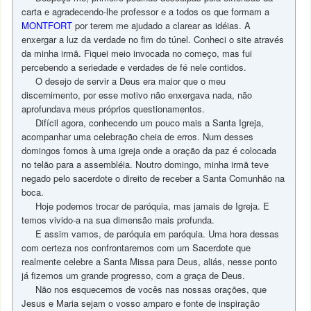
carta e agradecendo-lhe professor e a todos os que formam a
MONTFORT
por terem me ajudado a clarear as idéias. A
enxergar a luz da verdade no fim do túnel. Conheci o site através
da minha irmã. Fiquei meio invocada no começo, mas fui
percebendo a seriedade e verdades de fé nele contidos.
O desejo de servir a Deus era maior que o meu
discernimento, por esse motivo não enxergava nada, não
aprofundava meus próprios questionamentos.
Difícil agora, conhecendo um pouco mais a Santa Igreja,
acompanhar uma celebração cheia de erros. Num desses
domingos fomos à uma igreja onde a oração da paz é colocada
no telão para a assembléia. Noutro domingo, minha irmã teve
negado pelo sacerdote o direito de receber a Santa Comunhão na
boca.
Hoje podemos trocar de paróquia, mas jamais de Igreja. E
temos vivido-a na sua dimensão mais profunda.
E assim vamos, de paróquia em paróquia. Uma hora dessas
com certeza nos confrontaremos com um Sacerdote que
realmente celebre a Santa Missa para Deus, aliás, nesse ponto
já fizemos um grande progresso, com a graça de Deus.
Não nos esquecemos de vocês nas nossas orações, que
Jesus e Maria sejam o vosso amparo e fonte de inspiração