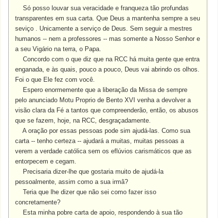
Só posso louvar sua veracidade e franqueza tão profundas
transparentes em sua carta. Que Deus a mantenha sempre a seu
seviço . Unicamente a serviço de Deus. Sem seguir a mestres
humanos -- nem a professores -- mas somente a Nosso Senhor e
a seu Vigário na terra, o Papa.
Concordo com o que diz que na RCC há muita gente que entra
enganada, e às quais, pouco a pouco, Deus vai abrindo os olhos.
Foi o que Ele fez com você.
Espero enormemente que a liberação da Missa de sempre
pelo anunciado Motu Proprio de Bento XVI venha a devolver a
visão clara da Fé a tantos que compreenderão, então, os abusos
que se fazem, hoje, na RCC, desgraçadamente.
A oração por essas pessoas pode sim ajudá-las. Como sua
carta -- tenho certeza -- ajudará a muitas, muitas pessoas a
verem a verdade católica sem os eflúvios carismáticos que as
entorpecem e cegam.
Precisaria dizer-lhe que gostaria muito de ajudá-la
pessoalmente, assim como a sua irmâ?
Teria que lhe dizer que não sei como fazer isso
concretamente?
Esta minha pobre carta de apoio, respondendo à sua tão