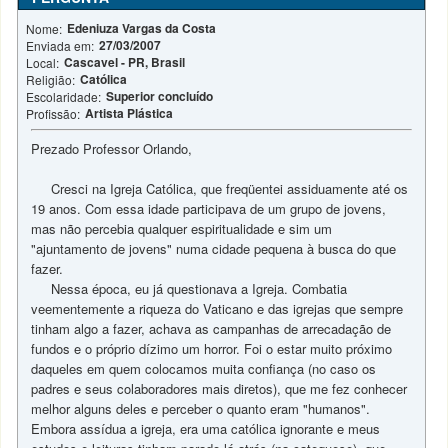
Edeniuza Vargas da Costa
Nome:
27/03/2007
Enviada em:
Cascavel - PR, Brasil
Local:
Católica
Religião:
Superior concluído
Escolaridade:
Artista Plástica
Profissão:
Prezado Professor Orlando,
Cresci na Igreja Católica, que freqüentei assiduamente até os
19 anos. Com essa idade participava de um grupo de jovens,
mas não percebia qualquer espiritualidade e sim um
"ajuntamento de jovens" numa cidade pequena à busca do que
fazer.
Nessa época, eu já questionava a Igreja. Combatia
veementemente a riqueza do Vaticano e das igrejas que sempre
tinham algo a fazer, achava as campanhas de arrecadação de
fundos e o próprio dízimo um horror. Foi o estar muito próximo
daqueles em quem colocamos muita confiança (no caso os
padres e seus colaboradores mais diretos), que me fez conhecer
melhor alguns deles e perceber o quanto eram "humanos".
Embora assídua a igreja, era uma católica ignorante e meus