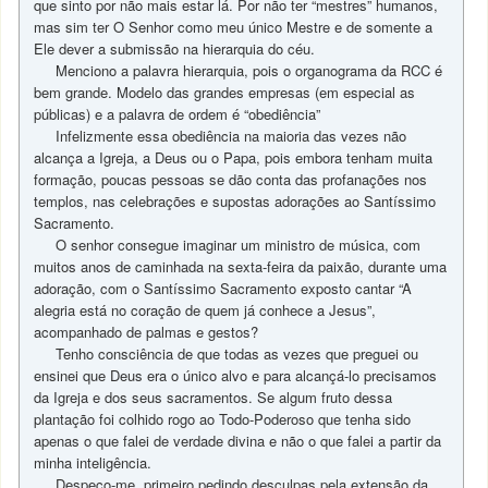
que sinto por não mais estar lá. Por não ter “mestres” humanos,
mas sim ter O Senhor como meu único Mestre e de somente a
Ele dever a submissão na hierarquia do céu.
Menciono a palavra hierarquia, pois o organograma da RCC é
bem grande. Modelo das grandes empresas (em especial as
públicas) e a palavra de ordem é “obediência”
Infelizmente essa obediência na maioria das vezes não
alcança a Igreja, a Deus ou o Papa, pois embora tenham muita
formação, poucas pessoas se dão conta das profanações nos
templos, nas celebrações e supostas adorações ao Santíssimo
Sacramento.
O senhor consegue imaginar um ministro de música, com
muitos anos de caminhada na sexta-feira da paixão, durante uma
adoração, com o Santíssimo Sacramento exposto cantar “A
alegria está no coração de quem já conhece a Jesus”,
acompanhado de palmas e gestos?
Tenho consciência de que todas as vezes que preguei ou
ensinei que Deus era o único alvo e para alcançá-lo precisamos
da Igreja e dos seus sacramentos. Se algum fruto dessa
plantação foi colhido rogo ao Todo-Poderoso que tenha sido
apenas o que falei de verdade divina e não o que falei a partir da
minha inteligência.
Despeço-me, primeiro pedindo desculpas pela extensão da