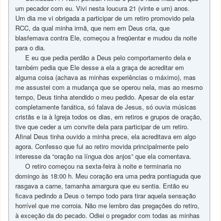
um pecador com eu. Vivi nesta loucura 21 (vinte e um) anos.
Um dia me vi obrigada a participar de um retiro promovido pela
RCC, da qual minha irmã, que nem em Deus cria, que
blasfemava contra Ele, começou a freqüentar e mudou da noite
para o dia.
E eu que pedia perdão a Deus pelo comportamento dela e
também pedia que Ele desse a ela a graça de acreditar em
alguma coisa (achava as minhas experiências o máximo), mas
me assustei com a mudança que se operou nela, mas ao mesmo
tempo, Deus tinha atendido o meu pedido. Apesar de ela estar
completamente fanática, só falava de Jesus, só ouvia músicas
cristãs e ia à Igreja todos os dias, em retiros e grupos de oração,
tive que ceder a um convite dela para participar de um retiro.
Afinal Deus tinha ouvido a minha prece, ela acreditava em algo
agora. Confesso que fui ao retiro movida principalmente pelo
interesse da “oração na língua dos anjos” que ela comentava.
O retiro começou na sexta-feira à noite e terminaria no
domingo às 18:00 h. Meu coração era uma pedra pontiaguda que
rasgava a carne, tamanha amargura que eu sentia. Então eu
ficava pedindo a Deus o tempo todo para tirar aquela sensação
horrível que me corroia. Não me lembro das pregações do retiro,
à exceção da do pecado. Odiei o pregador com todas as minhas