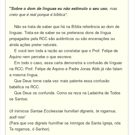
"
Sobre o dom de linguas eu não estimulo o seu uso
, mas
creio que é real porque é bíblica".
Não se trata de saber que há na Bíblia referência ao dom de
línguas. Trata-se de saber se os pretensos dons de língua
propagados pela RCC são autênticos ou são encenações ou
ainda ações preter naturais.
E você tem toda a razão ao constatar que o Prof. Felipe de
Aquino nem percebe o que escreve.
Em todo o caso, essa carta demonstra a confusão de línguas
na RCC: Prof. Felipe de Aquino e Padre Jonas Abib já não falam
a mesma língua.
Que Deus torne cada vez mais patente essa confusão
babélica na RCC.
Que Deus os confunda. Como se reza na Ladainha de Todos
os Santos:
Ut inimicos Santae Ecclessiae humiliari digneris, te rogamus,
audi nos!
(Para que vos digneis humilhar os inimigos da Santa Igreja, nós
Te rogamos, ó Senhor).