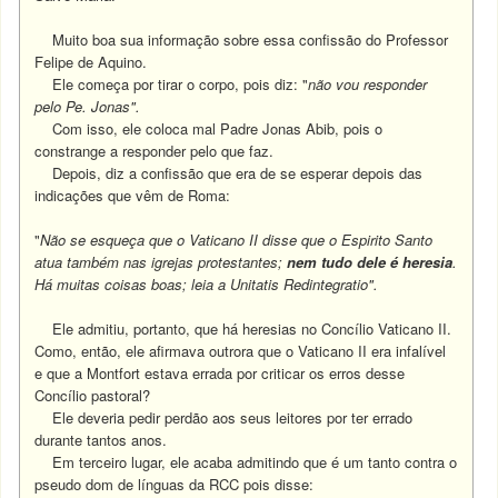
Muito boa sua informação sobre essa confissão do Professor
Felipe de Aquino.
Ele começa por tirar o corpo, pois diz: "
não vou responder
pelo Pe. Jonas".
Com isso, ele coloca mal Padre Jonas Abib, pois o
constrange a responder pelo que faz.
Depois, diz a confissão que era de se esperar depois das
indicações que vêm de Roma:
"
Não se esqueça que o Vaticano II disse que o Espirito Santo
atua também nas igrejas protestantes;
nem tudo dele é heresia
.
Há muitas coisas boas; leia a Unitatis Redintegratio".
Ele admitiu, portanto, que há heresias no Concílio Vaticano II.
Como, então, ele afirmava outrora que o Vaticano II era infalível
e que a Montfort estava errada por criticar os erros desse
Concílio pastoral?
Ele deveria pedir perdão aos seus leitores por ter errado
durante tantos anos.
Em terceiro lugar, ele acaba admitindo que é um tanto contra o
pseudo dom de línguas da RCC pois disse: