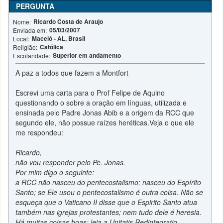
PERGUNTA
Ricardo Costa de Araujo
Nome:
05/03/2007
Enviada em:
Maceió - AL, Brasil
Local:
Católica
Religião:
Superior em andamento
Escolaridade:
A paz a todos que fazem a Montfort
Escrevi uma carta para o Prof Felipe de Aquino
questionando o sobre a oração em línguas, utilizada e
ensinada pelo Padre Jonas Abib e a origem da RCC que
segundo ele, não possue raízes heréticas.Veja o que ele
me respondeu:
Ricardo,
não vou responder pelo Pe. Jonas.
Por mim digo o seguinte:
a RCC não nasceu do pentecostalismo; nasceu do Espírito
Santo; se Ele usou o pentecostalismo é outra coisa. Não se
esqueça que o Vaticano II disse que o Espirito Santo atua
também nas igrejas protestantes; nem tudo dele é heresia.
Há muitas coisas boas; leia a Unitatis Redintegratio.