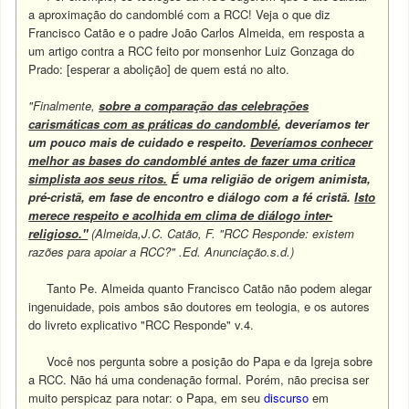
a aproximação do candomblé com a RCC! Veja o que diz
Francisco Catão e o padre João Carlos Almeida, em resposta a
um artigo contra a RCC feito por monsenhor Luiz Gonzaga do
Prado:
[esperar a abolição] de quem está no alto.
"Finalmente,
sobre a comparação das celebrações
carismáticas com as práticas do candomblé
, deveríamos ter
um pouco mais de cuidado e respeito.
Deveríamos conhecer
melhor as bases do candomblé antes de fazer uma critica
simplista aos seus ritos.
É uma religião de origem animista,
pré-cristã, em fase de encontro e diálogo com a fé cristã.
Isto
merece respeito e acolhida em clima de diálogo inter-
religioso."
(Almeida,J.C. Catão, F. "RCC Responde: existem
razões para apoiar a RCC?" .Ed. Anunciação.s.d.)
Tanto Pe. Almeida quanto Francisco Catão não podem alegar
ingenuidade, pois ambos são doutores em teologia, e os autores
do livreto explicativo "RCC Responde" v.4.
Você nos pergunta sobre a posição do Papa e da Igreja sobre
a RCC. Não há uma condenação formal. Porém, não precisa ser
muito perspicaz para notar: o Papa, em seu
discurso
em