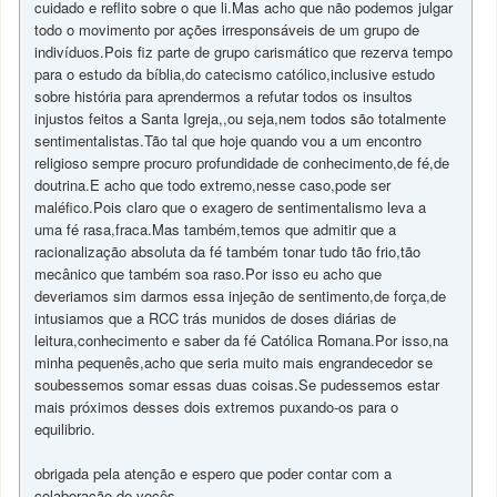
cuidado e reflito sobre o que li.Mas acho que não podemos julgar
todo o movimento por ações irresponsáveis de um grupo de
indivíduos.Pois fiz parte de grupo carismático que rezerva tempo
para o estudo da bíblia,do catecismo católico,inclusive estudo
sobre história para aprendermos a refutar todos os insultos
injustos feitos a Santa Igreja,,ou seja,nem todos são totalmente
sentimentalistas.Tão tal que hoje quando vou a um encontro
religioso sempre procuro profundidade de conhecimento,de fé,de
doutrina.E acho que todo extremo,nesse caso,pode ser
maléfico.Pois claro que o exagero de sentimentalismo leva a
uma fé rasa,fraca.Mas também,temos que admitir que a
racionalização absoluta da fé também tonar tudo tão frio,tão
mecânico que também soa raso.Por isso eu acho que
deveriamos sim darmos essa injeção de sentimento,de força,de
intusiamos que a RCC trás munidos de doses diárias de
leitura,conhecimento e saber da fé Católica Romana.Por isso,na
minha pequenês,acho que seria muito mais engrandecedor se
soubessemos somar essas duas coisas.Se pudessemos estar
mais próximos desses dois extremos puxando-os para o
equilibrio.
obrigada pela atenção e espero que poder contar com a
colaboração de vocês.