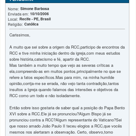
Simone Barbosa
Nome:
10/10/2006
Enviada em:
Recife - PE, Brasil
Local:
Católica
Religião:
Carissimos,
A muito que sei sobre a origem da RCC,participo de encontros da
RCC e tive minha iniciação dentro da igreja,com meus estudos
sobre história,catecismo e fé, apartir da RCC.
Mas também a muito tempo que vejo as severas críticas a
ela,compreendo-as em muitos pontos,principalmente no que se
refere a fatos específicos.Mas para mim, na minha humilde
opinião,corrija-me se errada, não vejo tanta contradição,tantos
insultos a Igreja quando falamos das intensões e objetivos da
RCC como um todo e não isoladamente.
Então sobre isso gostaria de saber qual a posição do Papa Bento
XVI sobre a RCC.Ele já se pronunciou?Algum Bispo já se
pronunciou contra a RCC?Algum representante do Vaticano?Sei
que nosso amado João Paulo II teceu elogios a RCC,que vocês
mesmos nos alertaram a observação. Certo, observo,tomo