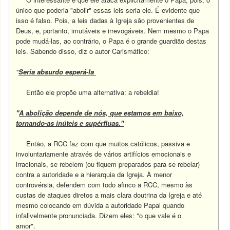
único que poderia "abolir" essas leis seria ele. É evidente que
isso é falso. Pois, a leis dadas à Igreja são provenientes de
Deus, e, portanto, imutáveis e irrevogáveis. Nem mesmo o Papa
pode mudá-las, ao contrário, o Papa é o grande guardião destas
leis. Sabendo disso, diz o autor Carismático:
"
Seria absurdo esperá-la
Então ele propõe uma alternativa: a rebeldia!
"
A abolição depende de nós, que estamos em baixo,
tornando-as inúteis e supérfluas."
Então, a RCC faz com que muitos católicos, passiva e
involuntariamente através de vários artifícios emocionais e
irracionais, se rebelem (ou fiquem preparados para se rebelar)
contra a autoridade e a hierarquia da Igreja. À menor
controvérsia, defendem com todo afinco a RCC, mesmo às
custas de ataques diretos a mais clara doutrina da Igreja e até
mesmo colocando em dúvida a autoridade Papal quando
infalivelmente pronunciada. Dizem eles: "o que vale é o
amor".