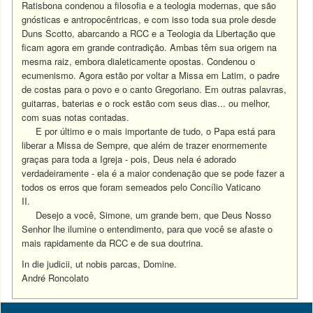
Ratisbona condenou a filosofia e a teologia modernas, que são
gnósticas e antropocêntricas, e com isso toda sua prole desde
Duns Scotto, abarcando a RCC e a Teologia da Libertação que
ficam agora em grande contradição. Ambas têm sua origem na
mesma raiz, embora dialeticamente opostas. Condenou o
ecumenismo. Agora estão por voltar a Missa em Latim, o padre
de costas para o povo e o canto Gregoriano. Em outras palavras,
guitarras, baterias e o rock estão com seus dias... ou melhor,
com suas notas contadas.
E por último e o mais importante de tudo, o Papa está para
liberar a Missa de Sempre, que além de trazer enormemente
graças para toda a Igreja - pois, Deus nela é adorado
verdadeiramente - ela é a maior condenação que se pode fazer a
todos os erros que foram semeados pelo Concílio Vaticano
II.
Desejo a você, Simone, um grande bem, que Deus Nosso
Senhor lhe ilumine o entendimento, para que você se afaste o
mais rapidamente da RCC e de sua doutrina.
In die judicii, ut nobis parcas, Domine.
André Roncolato