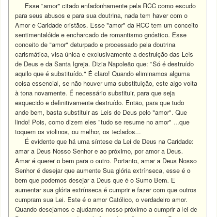
Esse "amor" citado enfadonhamente pela RCC como escudo
para seus abusos e para sua doutrina, nada tem haver com o
Amor e Caridade cristãos. Esse "amor" da RCC tem um conceito
sentimentalóide e encharcado de romantismo gnóstico. Esse
conceito de "amor" deturpado e processado pela doutrina
carismática, visa única e exclusivamente a destruição das Leis
de Deus e da Santa Igreja. Dizia Napoleão que: "Só é destruído
aquilo que é substituído." É claro! Quando eliminamos alguma
coisa essencial, se não houver uma substituição, este algo volta
à tona novamente. É necessário substituir, para que seja
esquecido e definitivamente destruído. Então, para que tudo
ande bem, basta substituir as Leis de Deus pelo "amor". Que
lindo! Pois, como dizem eles "tudo se resume no amor" ...que
toquem os violinos, ou melhor, os teclados...
É evidente que há uma síntese da Lei de Deus na Caridade:
amar a Deus Nosso Senhor e ao próximo, por amor a Deus.
Amar é querer o bem para o outro. Portanto, amar a Deus Nosso
Senhor é desejar que aumente Sua glória extrínseca, esse é o
bem que podemos desejar a Deus que é o Sumo Bem. E
aumentar sua glória extrínseca é cumprir e fazer com que outros
cumpram sua Lei. Este é o amor Católico, o verdadeiro amor.
Quando desejamos e ajudamos nosso próximo a cumprir a lei de