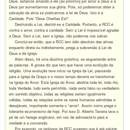
Deus, estamos amando a ele [ao próximo] por amor a Deus e a
Deus por aumentarmos sua glória. Pois, só poderemos obter a
salvação da alma se praticarmos a lei de Deus. Isto é a
Caridade. Pois "Deus Charitas Est".
Destruindo a Lei, destrói-se a Caridade. Portanto, a RCC é
contra o amor, contra a caridade. Sem a Lei é impossível agradar
a Deus. Sem a Lei, sem a Igreja, não podemos nos salvar.
Conclui-se então, que a RCC tem ódio absoluto das almas
enquanto direta ou indiretamente, prega a subversão à Lei de
Deus e da Igreja.
Além disso, há uma doutrina gnóstica, se esgueirando entre
as palavras. A gnose diz que tem que haver uma evolução da
religião. Uma evolução teve inicio na Igreja da Lei, passando
para a Igreja da Graça e o nosso tempo deveria se transformar
na Igreja do Amor. Esta Igreja do Amor, aboliria toda lei, todo rito,
toda Verdade, tudo seria permitido, nada seria falso ou verdadeiro
em sentido objetivo, todas as religiões seriam igualmente
válidas, todas as relações entre os seres humanos admitidas e
desejáveis, importando somente o "amor". Assim como prega o
tolerante ecumenismo de hoje. Por isso D. Alberto Taveira lava o
pé de um herege anglicano, em vez de admoestá-lo para a
verdade e a conversão.
Por exemplo, os teólogos da RCC sugerem que é até salutar