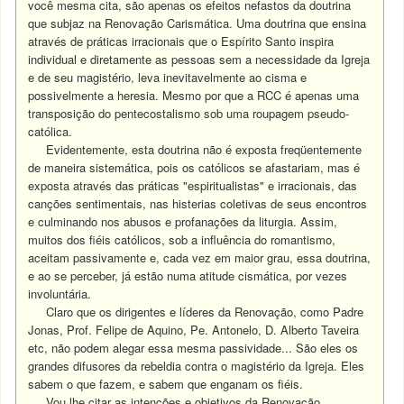
você mesma cita, são apenas os efeitos nefastos da doutrina
que subjaz na Renovação Carismática. Uma doutrina que ensina
através de práticas irracionais que o Espírito Santo inspira
individual e diretamente as pessoas sem a necessidade da Igreja
e de seu magistério, leva inevitavelmente ao cisma e
possivelmente a heresia. Mesmo por que a RCC é apenas uma
transposição do pentecostalismo sob uma roupagem pseudo-
católica.
Evidentemente, esta doutrina não é exposta freqüentemente
de maneira sistemática, pois os católicos se afastariam, mas é
exposta através das práticas "espiritualistas" e irracionais, das
canções sentimentais, nas histerias coletivas de seus encontros
e culminando nos abusos e profanações da liturgia. Assim,
muitos dos fiéis católicos, sob a influência do romantismo,
aceitam passivamente e, cada vez em maior grau, essa doutrina,
e ao se perceber, já estão numa atitude cismática, por vezes
involuntária.
Claro que os dirigentes e líderes da Renovação, como Padre
Jonas, Prof. Felipe de Aquino, Pe. Antonelo, D. Alberto Taveira
etc, não podem alegar essa mesma passividade... São eles os
grandes difusores da rebeldia contra o magistério da Igreja. Eles
sabem o que fazem, e sabem que enganam os fiéis.
Vou lhe citar as intenções e objetivos da Renovação