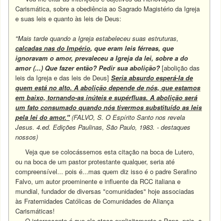
Carismática, sobre a obediência ao Sagrado Magistério da Igreja
e suas leis e quanto às leis de Deus:
"Mais tarde quando a Igreja estabeleceu suas estruturas,
calcadas nas do Império
, que eram leis férreas, que
ignoravam o amor, prevaleceu a Igreja da lei, sobre a do
amor (...) Que fazer então? Pedir sua abolição?
[abolição das
leis da Igreja e das leis de Deus]
Seria absurdo esperá-la de
quem está no alto. A abolição depende de nós, que estamos
em baixo, tornando-as inúteis e supérfluas. A abolição será
um fato consumado quando nós tivermos substituído as leis
pela lei do amor."
(FALVO, S. O Espírito Santo nos revela
Jesus. 4.ed. Edições Paulinas, São Paulo, 1983. - destaques
nossos)
Veja que se colocássemos esta citação na boca de Lutero,
ou na boca de um pastor protestante qualquer, seria até
compreensível... pois é...mas quem diz isso é o padre Serafino
Falvo, um autor proeminente e influente da RCC italiana e
mundial, fundador de diversas "comunidades" hoje associadas
às Fraternidades Católicas de Comunidades de Aliança
Carismáticas!
O interessante é que ele ataca explicitamente o Papa, pois, o