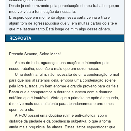
Desde já estou rezando pela perpetuação do seu trabalho que,ao
meu ver,visa a fortificação da nossa fé.
E espero que em momento algum essa carta venha a trazer
algum tom de agressão,coisa que vi em muitas cartas do site e
que me lastima tanto.Está longe de mim algo desse gênero.
RESPOSTA
Prezada Simone, Salve Maria!
Antes de tudo, agradeço suas orações e intenções pelo
nosso trabalho, que não é mais que um dever nosso.
Uma doutrina ruim, não necessita de uma condenação formal
para que nos afastemos dela, embora uma condenação solene
pela Igreja, traga um bem enorme e grande proveito para os fiéis.
Basta que a comparemos a doutrina suspeita com a doutrina
católica que é imutável. Visto que a primeira se opõe à segunda,
é motivo mais que suficiente para abandonarmos o erro e nos
opormos a ele.
A RCC possui uma doutrina ruim e anti-católica, sob o
disfarce da piedade e da obediência subjetiva, o que a torna
ainda mais prejudicial às almas. Estes "fatos específicos" que