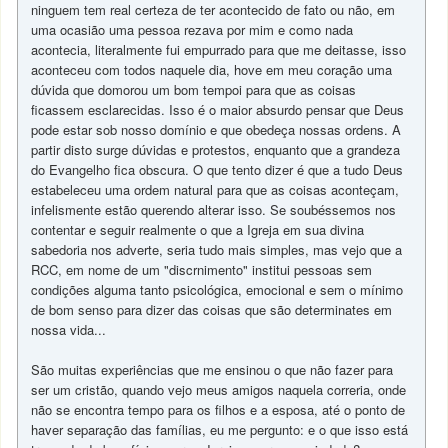
ninguem tem real certeza de ter acontecido de fato ou não, em
uma ocasião uma pessoa rezava por mim e como nada
acontecia, literalmente fui empurrado para que me deitasse, isso
aconteceu com todos naquele dia, hove em meu coração uma
dúvida que domorou um bom tempoi para que as coisas
ficassem esclarecidas. Isso é o maior absurdo pensar que Deus
pode estar sob nosso domínio e que obedeça nossas ordens. A
partir disto surge dúvidas e protestos, enquanto que a grandeza
do Evangelho fica obscura. O que tento dizer é que a tudo Deus
estabeleceu uma ordem natural para que as coisas aconteçam,
infelismente estão querendo alterar isso. Se soubéssemos nos
contentar e seguir realmente o que a Igreja em sua divina
sabedoria nos adverte, seria tudo mais simples, mas vejo que a
RCC, em nome de um "discrnimento" institui pessoas sem
condições alguma tanto psicológica, emocional e sem o mínimo
de bom senso para dizer das coisas que são determinates em
nossa vida...
São muitas experiências que me ensinou o que não fazer para
ser um cristão, quando vejo meus amigos naquela correria, onde
não se encontra tempo para os filhos e a esposa, até o ponto de
haver separação das famílias, eu me pergunto: e o que isso está