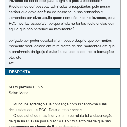
trazendo de benefícios para a Igreja e para a sociedade?
Precisamos ser pessoas admiradas e respeitadas pelo nosso
caráter que deve ser fruto de nossa fé, e não criticados e
zombados por dizer aquilo quem nem nós mesmo fazemos, se a
RCC nos faz especiais, porque ainda há tantas resistências com
aquilo que não pertence ao movimento?
obrigado por poder desabafar um pouco daquilo que por muitos
momento ficou calado em mim diante de dos momentos em que
a caminhada da Igreja é substituída pelo encontros e formações,
etc, etc,
etc................................................................................
RESPOSTA
Muito prezado Plínio,
Salve Maria.
Muito lhe agradeço sua confiança comunicando-me suas
desilusões com a RCC. Deus o recompense.
O que achei de mais incrível em seu relato foi a observação
de que na RCC se podia ouvir o Espírito Santo desde que não
contrariasse os planos do Bispo diocesano.