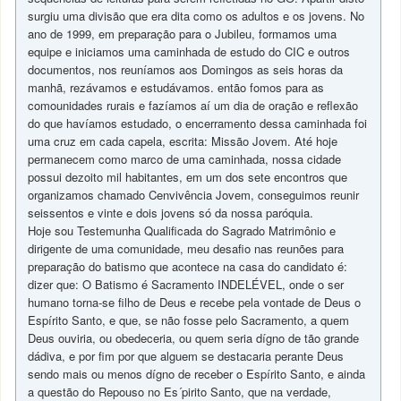
surgiu uma divisão que era dita como os adultos e os jovens. No
ano de 1999, em preparação para o Jubileu, formamos uma
equipe e iniciamos uma caminhada de estudo do CIC e outros
documentos, nos reuníamos aos Domingos as seis horas da
manhã, rezávamos e estudávamos. então fomos para as
comounidades rurais e fazíamos aí um dia de oração e reflexão
do que havíamos estudado, o encerramento dessa caminhada foi
uma cruz em cada capela, escrita: Missão Jovem. Até hoje
permanecem como marco de uma caminhada, nossa cidade
possui dezoito mil habitantes, em um dos sete encontros que
organizamos chamado Cenvivência Jovem, conseguimos reunir
seissentos e vinte e dois jovens só da nossa paróquia.
Hoje sou Testemunha Qualificada do Sagrado Matrimônio e
dirigente de uma comunidade, meu desafio nas reunões para
preparação do batismo que acontece na casa do candidato é:
dizer que: O Batismo é Sacramento INDELÉVEL, onde o ser
humano torna-se filho de Deus e recebe pela vontade de Deus o
Espírito Santo, e que, se não fosse pelo Sacramento, a quem
Deus ouviria, ou obedeceria, ou quem seria dígno de tão grande
dádiva, e por fim por que alguem se destacaria perante Deus
sendo mais ou menos dígno de receber o Espírito Santo, e ainda
a questão do Repouso no Es´pirito Santo, que na verdade,