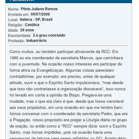
Plinio Juliano Ramos
Nome:
09/07/2006
Enviada em:
Itabera - SP, Brasil
Local:
Católica
Religião:
29 anos
Idade:
2.o grau concluído
Escolaridade:
Industriário
Profissão:
Como muitos, eu também participei ativamente da RCC. Em
1995 eu era coordenador da secretaria Marcos, que caminhava
com a juventude. Na ocasião nosso interesse era participar de
forma ativa na Evangelizaçao. Algumas coisas pareceiam
contraditórias, por exemplo: era preciso, antes de qualquer
atitude, ouvir o que o Espírito Santo impulsionava, "mas desde
que isso não contrariasse a organização diocesana", isso nunca
foi levado em conta a opinião do Bispo. Pregava-se uma
inudade, mas o que era claro é que, desde que fosse vavorável
aos seus propósitos, em uma ocasião em que me lembro bem:
fomos conversar com o coordenador da secretaria Pedro, que era
a Pregação. nosso proprósito era pregar a Liturgia diária no grupo
de oração, ou então como a "RCC" sempre dizia: ouvir o Espírito
Santo, mas fomos impididos, pois na ocasião havia uma
sequencias de leituras para serem refletidas no GO. Apartir disto