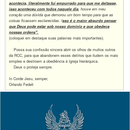
acontecia, literalmente fui empurrado para que me deitasse,
isso aconteceu com todos naquele dia
, houve em meu
coração uma dúvida que demorou um bom tempo para que as
coisas ficassem esclarecidas. I
sso é o maior absurdo pensar
que Deus pode estar sob nosso domínio e que obedeça
nossas ordens".
(coloquei em destaque suas palavras mais importantes).
Possa sua confissão sincera abrir os olhos de muitos outros
da RCC, para que abandonem esses delírios que iludem os mais
simples e destroem a obediência à Igreja hierárquica.
Deus o proteja sempre.
In Corde Jesu, semper,
Orlando Fedeli