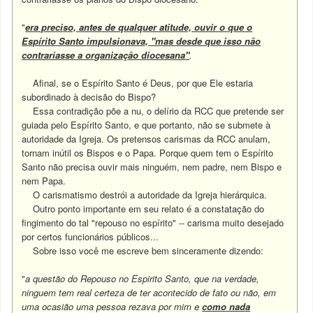
"
era preciso, antes de qualquer atitude, ouvir o que o
Espírito Santo impulsionava, "mas desde que isso não
contrariasse a organização diocesana"
.
Afinal, se o Espírito Santo é Deus, por que Ele estaria
subordinado à decisão do Bispo?
Essa contradição põe a nu, o delírio da RCC que pretende ser
guiada pelo Espírito Santo, e que portanto, não se submete à
autoridade da Igreja. Os pretensos carismas da RCC anulam,
tornam inútil os Bispos e o Papa. Porque quem tem o Espírito
Santo não precisa ouvir mais ninguém, nem padre, nem Bispo e
nem Papa.
O carismatismo destrói a autoridade da Igreja hierárquica.
Outro ponto importante em seu relato é a constatação do
fingimento do tal "repouso no espírito" -- carisma muito desejado
por certos funcionários públicos...
Sobre isso você me escreve bem sinceramente dizendo:
"
a questão do Repouso no Espirito Santo, que na verdade,
ninguem tem real certeza de ter acontecido de fato ou não, em
uma ocasião uma pessoa rezava por mim e
como nada