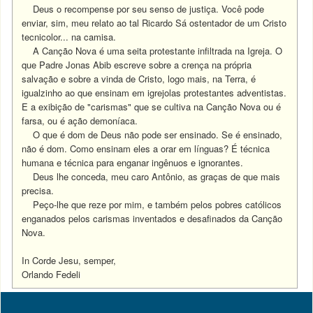
Deus o recompense por seu senso de justiça. Você pode
enviar, sim, meu relato ao tal Ricardo Sá ostentador de um Cristo
tecnicolor... na camisa.
A Canção Nova é uma seita protestante infiltrada na Igreja. O
que Padre Jonas Abib escreve sobre a crença na própria
salvação e sobre a vinda de Cristo, logo mais, na Terra, é
igualzinho ao que ensinam em igrejolas protestantes adventistas.
E a exibição de "carismas" que se cultiva na Canção Nova ou é
farsa, ou é ação demoníaca.
O que é dom de Deus não pode ser ensinado. Se é ensinado,
não é dom. Como ensinam eles a orar em línguas? É técnica
humana e técnica para enganar ingênuos e ignorantes.
Deus lhe conceda, meu caro Antônio, as graças de que mais
precisa.
Peço-lhe que reze por mim, e também pelos pobres católicos
enganados pelos carismas inventados e desafinados da Canção
Nova.
In Corde Jesu, semper,
Orlando Fedeli