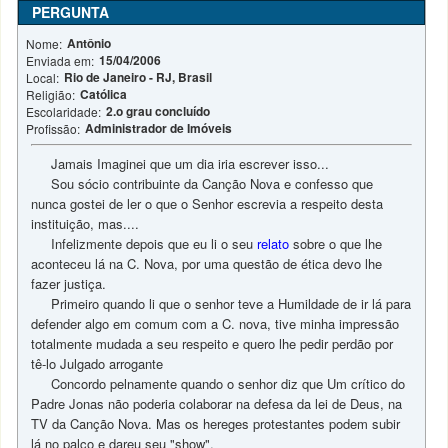
PERGUNTA
Antônio
Nome:
15/04/2006
Enviada em:
Rio de Janeiro - RJ, Brasil
Local:
Católica
Religião:
2.o grau concluído
Escolaridade:
Administrador de Imóveis
Profissão:
Jamais Imaginei que um dia iria escrever isso...
Sou sócio contribuinte da Canção Nova e confesso que
nunca gostei de ler o que o Senhor escrevia a respeito desta
instituição, mas....
Infelizmente depois que eu li o seu
relato
sobre o que lhe
aconteceu lá na C. Nova, por uma questão de ética devo lhe
fazer justiça.
Primeiro quando li que o senhor teve a Humildade de ir lá para
defender algo em comum com a C. nova, tive minha impressão
totalmente mudada a seu respeito e quero lhe pedir perdão por
tê-lo Julgado arrogante
Concordo pelnamente quando o senhor diz que Um crítico do
Padre Jonas não poderia colaborar na defesa da lei de Deus, na
TV da Canção Nova. Mas os hereges protestantes podem subir
lá no palco e dareu seu "show".