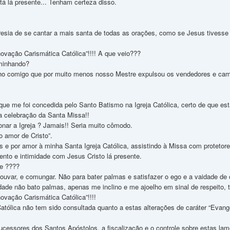
 lá presente... Tenham certeza disso.
sia de se cantar a mais santa de todas as orações, como se Jesus tivesse 
ovação Carismática Católica”!!!! A que veio???
minhando?
nho comigo que por muito menos nosso Mestre expulsou os vendedores e cam
ue me foi concedida pelo Santo Batismo na Igreja Católica, certo de que esta
 celebração da Santa Missa!!
nar a Igreja ? Jamais!! Seria muito cômodo.
o amor de Cristo”.
 e por amor à minha Santa Igreja Católica, assistindo à Missa com protetores
nto e intimidade com Jesus Cristo lá presente.
e ????
louvar, e comungar. Não para bater palmas e satisfazer o ego e a vaidade de c
dade não bato palmas, apenas me inclino e me ajoelho em sinal de respeito, 
ovação Carismática Católica”!!!!
tólica não tem sido consultada quanto a estas alterações de caráter “Evangé
cessores dos Santos Apóstolos, a fiscalização e o controle sobre estas lame