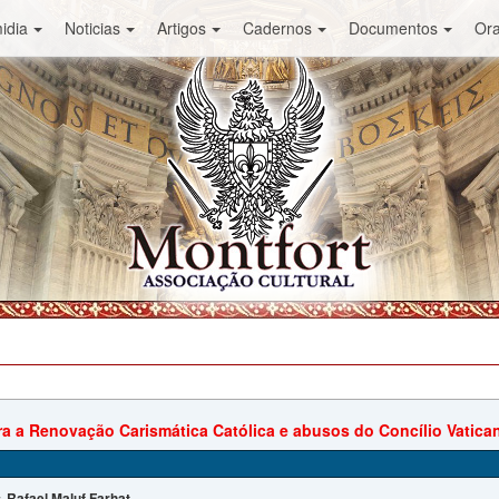
idia
Noticias
Artigos
Cadernos
Documentos
Or
ra a Renovação Carismática Católica e abusos do Concílio Vatican
Rafael Maluf Farhat
: