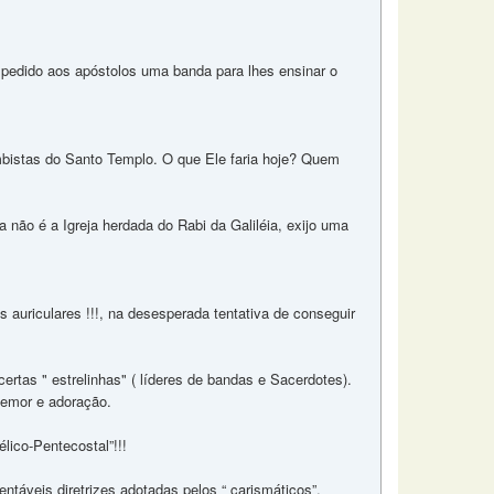
pedido aos apóstolos uma banda para lhes ensinar o
bistas do Santo Templo. O que Ele faria hoje? Quem
 não é a Igreja herdada do Rabi da Galiléia, exijo uma
 auriculares !!!, na desesperada tentativa de conseguir
ertas " estrelinhas" ( líderes de bandas e Sacerdotes).
temor e adoração.
lico-Pentecostal”!!!
ntáveis diretrizes adotadas pelos “ carismáticos”.