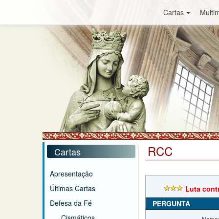
Cartas
Multim
RCC
Cartas
Apresentação
Últimas Cartas
Luta cont
Defesa da Fé
PERGUNTA
Cismáticos
Nome