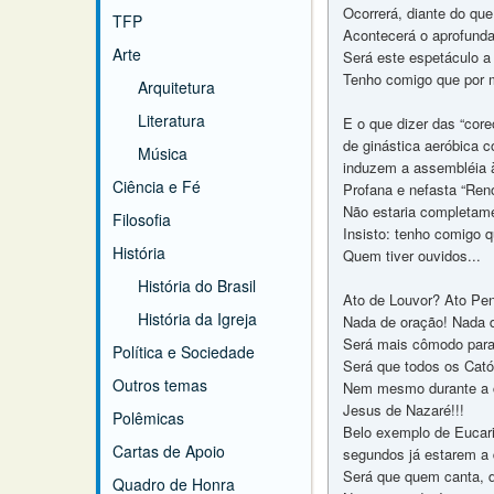
Ocorrerá, diante do que
TFP
Acontecerá o aprofunda
Arte
Será este espetáculo a
Tenho comigo que por m
Arquitetura
Literatura
E o que dizer das “cor
de ginástica aeróbica c
Música
induzem a assembléia 
Ciência e Fé
Profana e nefasta “Reno
Não estaria completam
Filosofia
Insisto: tenho comigo 
História
Quem tiver ouvidos...
História do Brasil
Ato de Louvor? Ato Pen
História da Igreja
Nada de oração! Nada d
Será mais cômodo para
Política e Sociedade
Será que todos os Cató
Outros temas
Nem mesmo durante a co
Jesus de Nazaré!!!
Polêmicas
Belo exemplo de Eucar
Cartas de Apoio
segundos já estarem a 
Será que quem canta, 
Quadro de Honra