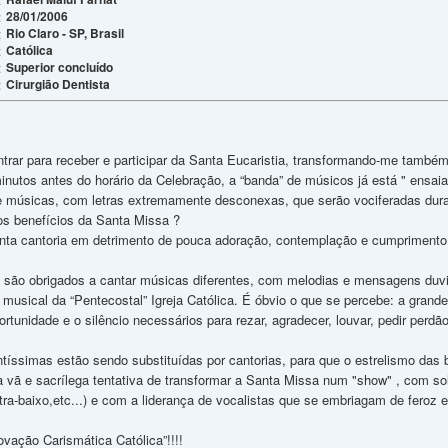
28/01/2006
:
Rio Claro - SP, Brasil
:
Católica
:
Superior concluído
:
Cirurgião Dentista
:
ar para receber e participar da Santa Eucaristia, transformando-me també
minutos antes do horário da Celebração, a “banda” de músicos já está " ensa
e músicas, com letras extremamente desconexas, que serão vociferadas duran
ros benefícios da Santa Missa ?
nta cantoria em detrimento de pouca adoração, contemplação e cumprimento 
 são obrigados a cantar músicas diferentes, com melodias e mensagens duv
 musical da “Pentecostal” Igreja Católica. É óbvio o que se percebe: a grande
tunidade e o silêncio necessários para rezar, agradecer, louvar, pedir perdão,
tíssimas estão sendo substituídas por cantorias, para que o estrelismo das 
a vã e sacrílega tentativa de transformar a Santa Missa num "show" , com sol
tra-baixo,etc...) e com a liderança de vocalistas que se embriagam de feroz
vação Carismática Católica”!!!!