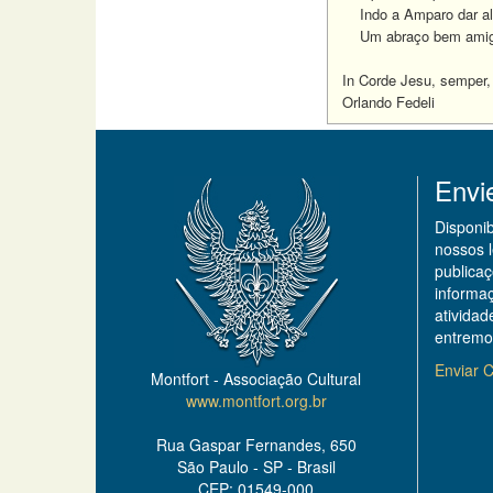
Indo a Amparo dar alg
Um abraço bem amig
In Corde Jesu, semper,
Orlando Fedeli
Envi
Disponi
nossos 
publicaç
informa
ativida
entremo
Enviar C
Montfort - Associação Cultural
www.montfort.org.br
Rua Gaspar Fernandes, 650
São Paulo - SP - Brasil
CEP: 01549-000