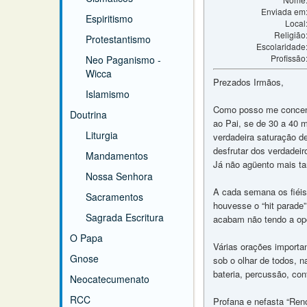
Enviada em
Espiritismo
Local
Religião
Protestantismo
Escolaridade
Profissão
Neo Paganismo -
Wicca
Prezados Irmãos,
Islamismo
Como posso me concentr
Doutrina
ao Pai, se de 30 a 40 
Liturgia
verdadeira saturação d
desfrutar dos verdadei
Mandamentos
Já não agüento mais ta
Nossa Senhora
A cada semana os fiéis
Sacramentos
houvesse o “hit parade”
Sagrada Escritura
acabam não tendo a opor
O Papa
Várias orações importan
Gnose
sob o olhar de todos, n
bateria, percussão, con
Neocatecumenato
RCC
Profana e nefasta “Reno