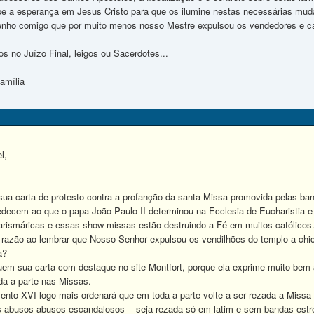
abe a esperança em Jesus Cristo para que os ilumine nestas necessárias mu
tenho comigo que por muito menos nosso Mestre expulsou os vendedores e c
s no Juízo Final, leigos ou Sacerdotes...
amília
l,
 carta de protesto contra a profanção da santa Missa promovida pelas band
decem ao que o papa João Paulo II determinou na Ecclesia de Eucharistia 
rismáricas e essas show-missas estão destruindo a Fé em muitos católicos
azão ao lembrar que Nosso Senhor expulsou os vendilhões do templo a chic
a?
m sua carta com destaque no site Montfort, porque ela exprime muito bem 
a a parte nas Missas.
o XVI logo mais ordenará que em toda a parte volte a ser rezada a Missa 
s abusos abusos escandalosos -- seja rezada só em latim e sem bandas estre