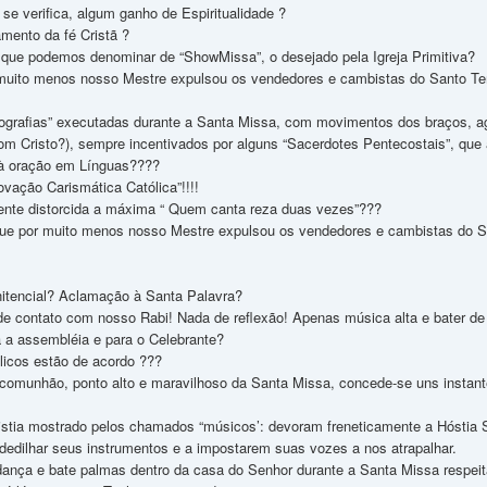
 se verifica, algum ganho de Espiritualidade ?
mento da fé Cristã ?
 que podemos denominar de “ShowMissa”, o desejado pela Igreja Primitiva?
uito menos nosso Mestre expulsou os vendedores e cambistas do Santo Temp
eografias” executadas durante a Santa Missa, com movimentos dos braços, agi
om Cristo?), sempre incentivados por alguns “Sacerdotes Pentecostais”, que 
à oração em Línguas????
vação Carismática Católica”!!!!
ente distorcida a máxima “ Quem canta reza duas vezes”???
que por muito menos nosso Mestre expulsou os vendedores e cambistas do Sa
itencial? Aclamação à Santa Palavra?
e contato com nosso Rabi! Nada de reflexão! Apenas música alta e bater de
 a assembléia e para o Celebrante?
licos estão de acordo ???
munhão, ponto alto e maravilhoso da Santa Missa, concede-se uns instante
istia mostrado pelos chamados “músicos’: devoram freneticamente a Hóstia
dedilhar seus instrumentos e a impostarem suas vozes a nos atrapalhar.
dança e bate palmas dentro da casa do Senhor durante a Santa Missa res