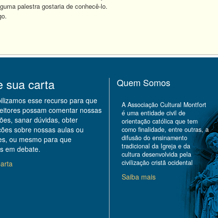
uma palestra gostaria de conhecê-lo.
o.
e sua carta
Quem Somos
bilizamos esse recurso para que
A Associação Cultural Montfort
leitores possam comentar nossas
é uma entidade civil de
ões, sanar dúvidas, obter
orientação católica que tem
ções sobre nossas aulas ou
como finalidade, entre outras, a
difusão do ensinamento
des, ou mesmo para que
tradicional da Igreja e da
s em debate.
cultura desenvolvida pela
civilização cristã ocidental
arta
Saiba mais