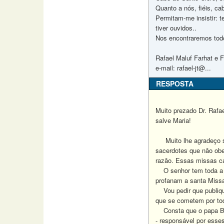
Quanto a nós, fiéis, c
Permitam-me insistir: 
tiver ouvidos..
Nos encontraremos todo
Rafael Maluf Farhat e F
e-mail: rafael-jt@...
RESPOSTA
Muito prezado Dr. Rafae
salve Maria!
Muito lhe agradeço sua
sacerdotes que não obe
razão. Essas missas ca
O senhor tem toda a r
profanam a santa Miss
Vou pedir que publique
que se cometem por tod
Consta que o papa Bent
- responsável por esse