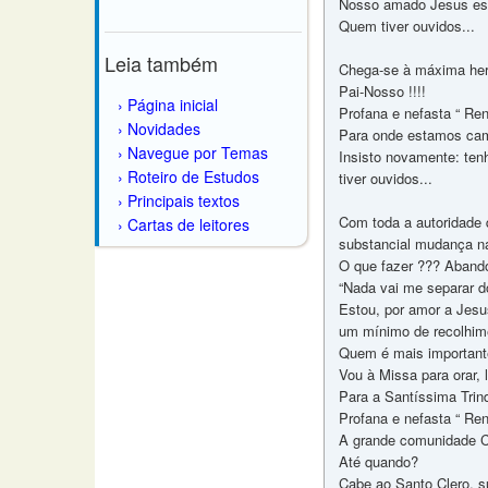
Nosso amado Jesus está
Quem tiver ouvidos...
Leia também
Chega-se à máxima here
Pai-Nosso !!!!
Página inicial
Profana e nefasta “ Ren
Novidades
Para onde estamos ca
Navegue por Temas
Insisto novamente: te
Roteiro de Estudos
tiver ouvidos...
Principais textos
Com toda a autoridade q
Cartas de leitores
substancial mudança na
O que fazer ??? Abando
“Nada vai me separar d
Estou, por amor a Jesus
um mínimo de recolhime
Quem é mais important
Vou à Missa para orar, 
Para a Santíssima Trin
Profana e nefasta “ Ren
A grande comunidade Ca
Até quando?
Cabe ao Santo Clero, su