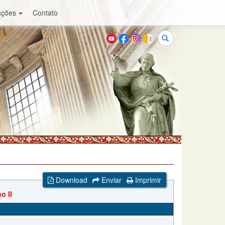
ações
Contato
Buscar
Download
Enviar
Imprimir
o II