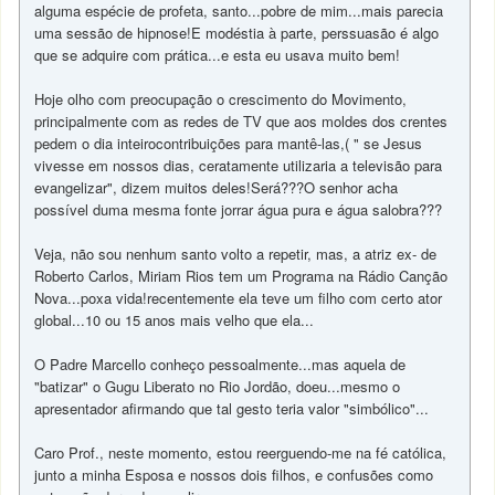
alguma espécie de profeta, santo...pobre de mim...mais parecia
uma sessão de hipnose!E modéstia à parte, perssuasão é algo
que se adquire com prática...e esta eu usava muito bem!
Hoje olho com preocupação o crescimento do Movimento,
principalmente com as redes de TV que aos moldes dos crentes
pedem o dia inteirocontribuições para mantê-las,( " se Jesus
vivesse em nossos dias, ceratamente utilizaria a televisão para
evangelizar", dizem muitos deles!Será???O senhor acha
possível duma mesma fonte jorrar água pura e água salobra???
Veja, não sou nenhum santo volto a repetir, mas, a atriz ex- de
Roberto Carlos, Miriam Rios tem um Programa na Rádio Canção
Nova...poxa vida!recentemente ela teve um filho com certo ator
global...10 ou 15 anos mais velho que ela...
O Padre Marcello conheço pessoalmente...mas aquela de
"batizar" o Gugu Liberato no Rio Jordão, doeu...mesmo o
apresentador afirmando que tal gesto teria valor "simbólico"...
Caro Prof., neste momento, estou reerguendo-me na fé católica,
junto a minha Esposa e nossos dois filhos, e confusões como