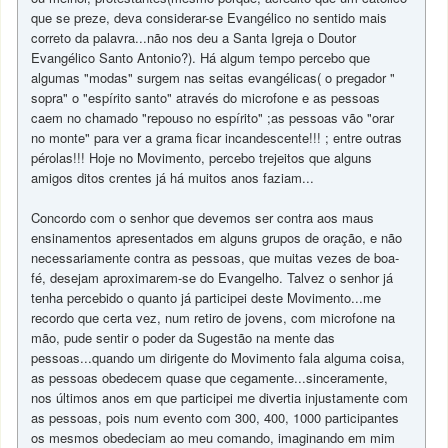
que se preze, deva considerar-se Evangélico no sentido mais
correto da palavra...não nos deu a Santa Igreja o Doutor
Evangélico Santo Antonio?). Há algum tempo percebo que
algumas "modas" surgem nas seitas evangélicas( o pregador "
sopra" o "espírito santo" através do microfone e as pessoas
caem no chamado "repouso no espírito" ;as pessoas vão "orar
no monte" para ver a grama ficar incandescente!!! ; entre outras
pérolas!!! Hoje no Movimento, percebo trejeitos que alguns
amigos ditos crentes já há muitos anos faziam...
Concordo com o senhor que devemos ser contra aos maus
ensinamentos apresentados em alguns grupos de oração, e não
necessariamente contra as pessoas, que muitas vezes de boa-
fé, desejam aproximarem-se do Evangelho. Talvez o senhor já
tenha percebido o quanto já participei deste Movimento...me
recordo que certa vez, num retiro de jovens, com microfone na
mão, pude sentir o poder da Sugestão na mente das
pessoas...quando um dirigente do Movimento fala alguma coisa,
as pessoas obedecem quase que cegamente...sinceramente,
nos últimos anos em que participei me divertia injustamente com
as pessoas, pois num evento com 300, 400, 1000 participantes
os mesmos obedeciam ao meu comando, imaginando em mim