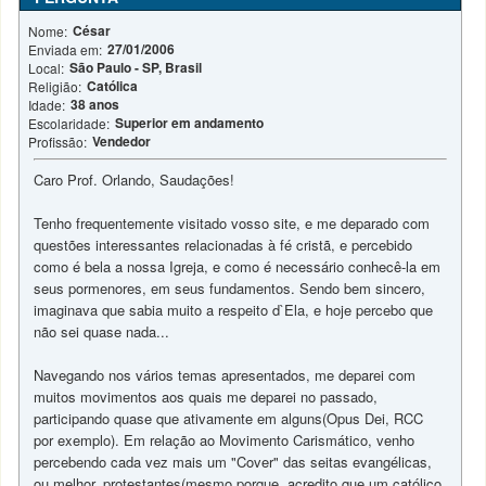
César
Nome:
27/01/2006
Enviada em:
São Paulo - SP, Brasil
Local:
Católica
Religião:
38 anos
Idade:
Superior em andamento
Escolaridade:
Vendedor
Profissão:
Caro Prof. Orlando, Saudações!
Tenho frequentemente visitado vosso site, e me deparado com
questões interessantes relacionadas à fé cristã, e percebido
como é bela a nossa Igreja, e como é necessário conhecê-la em
seus pormenores, em seus fundamentos. Sendo bem sincero,
imaginava que sabia muito a respeito d`Ela, e hoje percebo que
não sei quase nada...
Navegando nos vários temas apresentados, me deparei com
muitos movimentos aos quais me deparei no passado,
participando quase que ativamente em alguns(Opus Dei, RCC
por exemplo). Em relação ao Movimento Carismático, venho
percebendo cada vez mais um "Cover" das seitas evangélicas,
ou melhor, protestantes(mesmo porque, acredito que um católico