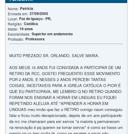
Patricia
Nome:
27/09/2005
Enviada em:
Foz do Iguaçu - PR,
Local:
Católica
Religião:
19 anos
Idade:
Superior em andamento
Escolaridade:
Professora
Profissão:
MUITO PREZADO SR. ORLANDO, SALVE MARIA.
AOS MEUS 15 ANOS FUI CONVIDADA A PARTICIPAR DE UM
RETIRO DA RCC, GOSTEI FREQUENTEI ESSE MOVIMENTO
POR 2 ANOS, E NESSES 2 ANOS PERCEBI TANTAS
COISAS, INCEITAVEIS PARA A IGREJA CATÓLICA O PIOR É
QUE EU PARTICIPAVA, ME LEMBRO Q NO RETIRO QUANDO
FORAM NOS ENSINAR A HORAR EM LINGUAS EU FIQUEI
REPETINDO ALELUIA ATÉ "APRENDER A HORAR EM
LINGUAS meu irmão que fez o RETIRO comigo naum conseguiu
falar e ficou muito decepicionado, depois de um ano participando
da rcc me chamaram para ser servos "a maioria q permanecem
na renovação é pq querem se tornar servos" é como se fosse um
premio pq vc tem muita fé, como se aqueles q naum são