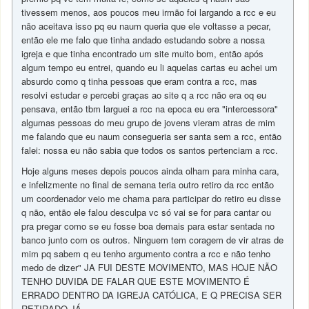
tivessem menos, aos poucos meu irmão foi largando a rcc e eu
não aceitava isso pq eu naum queria que ele voltasse a pecar,
então ele me falo que tinha andado estudando sobre a nossa
igreja e que tinha encontrado um site muito bom, então após
algum tempo eu entrei, quando eu li aquelas cartas eu achei um
absurdo como q tinha pessoas que eram contra a rcc, mas
resolvi estudar e percebi graças ao site q a rcc não era oq eu
pensava, então tbm larguei a rcc na epoca eu era "intercessora"
algumas pessoas do meu grupo de jovens vieram atras de mim
me falando que eu naum consegueria ser santa sem a rcc, então
falei: nossa eu não sabia que todos os santos pertenciam a rcc.
Hoje alguns meses depois poucos ainda olham para minha cara,
e infelizmente no final de semana teria outro retiro da rcc então
um coordenador veio me chama para participar do retiro eu disse
q não, então ele falou desculpa vc só vai se for para cantar ou
pra pregar como se eu fosse boa demais para estar sentada no
banco junto com os outros. Ninguem tem coragem de vir atras de
mim pq sabem q eu tenho argumento contra a rcc e não tenho
medo de dizer" JA FUI DESTE MOVIMENTO, MAS HOJE NÃO
TENHO DUVIDA DE FALAR QUE ESTE MOVIMENTO É
ERRADO DENTRO DA IGREJA CATÓLICA, E Q PRECISA SER
RETIRADO JÁ.