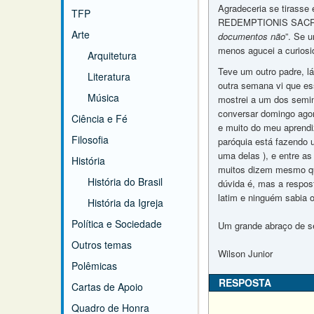
Agradeceria se tirasse
TFP
REDEMPTIONIS SACRAMEN
Arte
documentos não
”. Se 
menos agucei a curiosi
Arquitetura
Teve um outro padre, l
Literatura
outra semana vi que es
Música
mostrei a um dos semina
conversar domingo agor
Ciência e Fé
e muito do meu aprendi
Filosofia
paróquia está fazendo 
uma delas ), e entre as
História
muitos dizem mesmo qu
História do Brasil
dúvida é, mas a respos
latim e ninguém sabia 
História da Igreja
Política e Sociedade
Um grande abraço de s
Outros temas
Wilson Junior
Polêmicas
RESPOSTA
Cartas de Apoio
Quadro de Honra