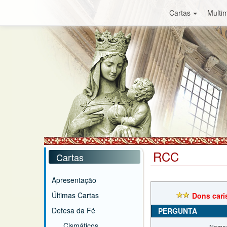
Cartas
Multim
RCC
Cartas
Apresentação
Últimas Cartas
Dons cari
Defesa da Fé
PERGUNTA
Cismáticos
Nome