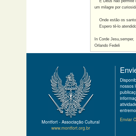
E Deus não permite mil
um milagre por curiosi
Onde estão os santos
Espero tê-lo atendid
In Corde Jesu,semper,
Orlando Fedeli
Envi
Disponi
nossos 
publicaç
informa
ativida
entremo
Enviar C
Montfort - Associação Cultural
www.montfort.org.br