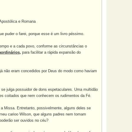
 Apostólica e Romana
ue puder o farei, porque esse é um livro péssimo.
mpo e a cada povo, conforme as circunstâncias o
aordinários,
para facilitar a rápida expansão do
s já não eram concedidos por Deus do modo como haviam
 se julga possuidor de dons espetaculares. Uma multidão
res coitados que nem conhecem os rudimentos da Fé.
a Missa. Entretanto, possivelmente, alguns deles se
, meu carioo Wilson, que alguns padres nem tomam
poderão ser ouvidos no céu?