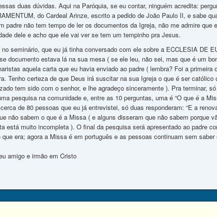
 essas duas dúvidas. Aqui na Paróquia, se eu contar, ninguém acredita: perg
TUM, do Cardeal Arinze, escrito a pedido de João Paulo II, e sabe qual 
um padre não tem tempo de ler os documentos da Igreja, não me admire que
dade dele e acho que ele vai ver se tem um tempinho pra Jesus.
á no seminário, que eu já tinha conversado com ele sobre a ECCLESIA DE EU
se documento estava lá na sua mesa ( se ele leu, não sei, mas que é um bom
ristas aquela carta que eu havia enviado ao padre ( lembra? Foi a primeira q
a. Tenho certeza de que Deus irá suscitar na sua Igreja o que é ser católic
zado tem sido com o senhor, e lhe agradeço sinceramente ). Pra terminar, s
uma pesquisa na comunidade e, entre as 10 perguntas, uma é “O que é a Mis
 cerca de 80 pessoas que eu já entrevistei, só duas responderam: “E a renov
e não sabem o que é a Missa ( e alguns disseram que não sabem porque vão
ta está muito incompleta ). O final da pesquisa será apresentado ao padre 
o que era; agora a Missa é em português e as pessoas continuam sem saber 
eu amigo e irmão em Cristo