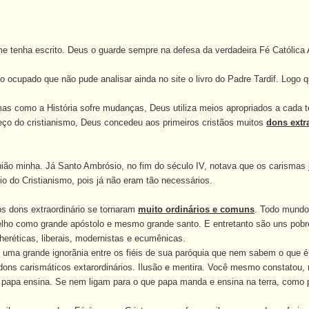
 tenha escrito.
Deus o guarde sempre na defesa da verdadeira Fé Católica
ocupado que não pude analisar ainda no site o livro do Padre Tardif. Logo q
como a História sofre mudanças, Deus utiliza meios apropriados a cada te
ço do cristianismo, Deus concedeu aos primeiros cristãos muitos
dons extr
ião minha.
Já Santo Ambrósio, no fim do século IV, notava que os carisma
io do Cristianismo, pois já não eram tão necessários.
 dons extraordinário se tornaram
muito ordinários e comuns
. Todo mundo
elho como grande apóstolo e mesmo grande santo. E entretanto são uns pob
heréticas, liberais, modernistas e ecumênicas.
ma grande ignorãnia entre os fiéis de sua paróquia que nem sabem o que é 
dons carismáticos extarordinários. Ilusão e mentira. Você mesmo constatou
papa ensina. Se nem ligam para o que papa manda e ensina na terra, como 