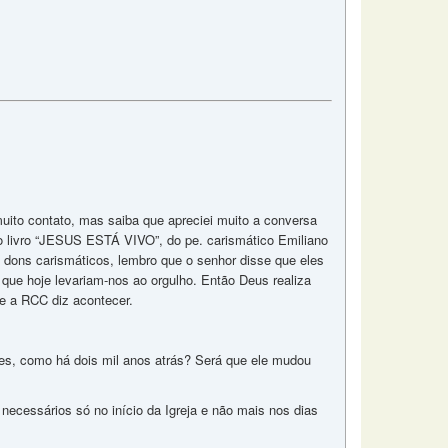
uito contato, mas saiba que apreciei muito a conversa
do livro “JESUS ESTÁ VIVO”, do pe. carismático Emiliano
os dons carismáticos, lembro que o senhor disse que eles
 que hoje levariam-nos ao orgulho. Então Deus realiza
e a RCC diz acontecer.
res, como há dois mil anos atrás? Será que ele mudou
necessários só no início da Igreja e não mais nos dias