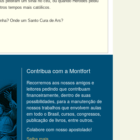
eus pediram um sinal no céu, ou quando Herodes pediu
tros tempos mais católicos.
nha? Onde um Santo Cura de Ars?
Contribua com a Montfort
Recorremos aos nossos amigos e
leitores pedindo que contribuam
financeiramente, dentro de suas
possibilidades, para a manutenção de
nossos trabalhos que envolvem aulas
em todo o Brasil, cursos, congressos,
publicação de livros, entre outros.
Colabore com nosso apostolado!
Saiba mais