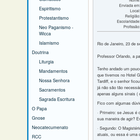
Enviada em
Espiritismo
Local
Religião
Protestantismo
Escolaridade
Profissão
Neo Paganismo -
Wicca
Islamismo
Rio de Janeiro, 23 de 
Doutrina
Professor Orlando, a p
Liturgia
Tenho andado um pouco 
Mandamentos
que tivemos no Hotel G
Nossa Senhora
Tardiff, e o senhor fic
já não são tão necessá
Sacramentos
apenas alguns sinais (
Sagrada Escritura
Fico com algumas dúvi
O Papa
· Primeiro: se Jesus é
Gnose
sua maneira de agir? E
Neocatecumenato
· Segundo: O Magistério
atuais, ou essa é uma 
RCC