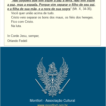
"Não julgueis que vim trazer a paz à terra. Não vim trazer
a paz, mas a espada. Porque vim separar o filho de seu pai,
e a filha de sua mãe, e a nora de sua sogra
"
(Mt. X, 34-35).
Você quer união acima de tudo.
Cristo veio separar os bons dos maus, os fiéis dos hereges.
Fico com Cristo.
Na luta.
In Corde Jesu, semper,
Orlando Fedeli
Montfort - Associação Cultural
www.montfort.org.br