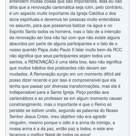
entendem muitas coisas que são importantes. Mas eu não
diria que a renovação carismática seja ruim, pelo contrário,
é um aspecto muito importante da Igreja Católica o dos
dons espirituais e devemos ter pessoas muito entendidas
no assunto, para que possamos batizar na água e no
Espírito Santo todos os homens, mas o fato de a intenção
da renovação ser boa não faz com que não existe alguns
absurdos por parte de alguns participantes e o fato de o
nosso querido Papa João Paulo II falar muito bem da RCC
não significa que seus participantes sejam todos uns
santos, a RENOVAÇÃO é uma idéia boa, isso não significa
que muitos hábitos dos praticantes não devam ser
mudados. A Renovação surgiu em um momento difícil até
posso dizer recente e por isso é compreensível que ela
tenha que passar por diversas transformações, mas ela é
indispensável para a Santa Igreja. Peço perdão aos
carismáticos e ao professor se em algum momento causei
constrangimento, mas o importante é que o Reino só
persiste se estiver unido, segundo as palavras do Nosso
Senhor Jesus Cristo, meu objetivo não era agredir
ninguém, mesmo porque o ódio é a arma do inimigo, a
nossa arma é a da paz, então paz a todos, e este ano
façamos o melhor Natal de todos os anos!