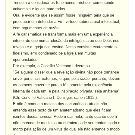
Tendem a considerar os fenômenos místicos como sendo
universais e iguais para todos.
Ora, é evidente que se assim fosse, ninguém teria que se
preocupar em defender a Fé - virtude sobrenatural intelectual,
com argumentos de razão.
A fé carismática se transforma mais em uma experiência
interior do que numa adesão da inteligência ao que Deus nos
revelou e a Igreja nos ensina. Nisso consiste exatamente o
fideísmo, erro condenado pela Igreja em muitas
oportunidades.
Por exemplo, o Concílio Vaticano I decretou:
"Se alguém disser que a revelação divina não pode tornar-se
crível por sinais externos, e que, pela razão, portanto, devem
os homens mover-se para a fé somente pela experiência
interna de cada um, e pela inspiração privada, seja anátema"
(Cfr. Concílio Vaticano I, Denziger, canon 1813.).
E não é porque a maioria dos carismáticos atuais não
entenda esse texto de um anatematismo que eles ficam
isentos dessa heresia. Podem cair nela, tanto quanto quem
não entenda de medicina ou química pode ser contaminado e
morto pela ação de um virus do qual ele não entende o modo