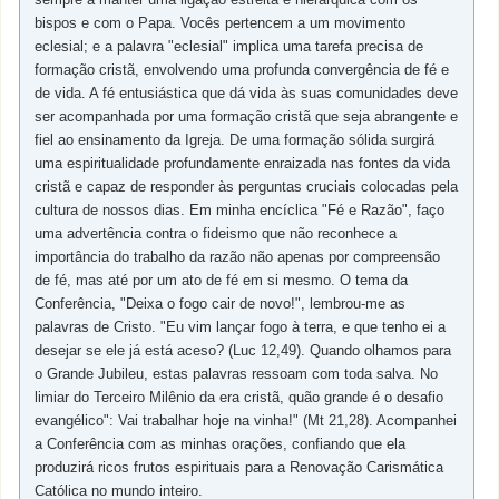
bispos e com o Papa. Vocês pertencem a um movimento
eclesial; e a palavra "eclesial" implica uma tarefa precisa de
formação cristã, envolvendo uma profunda convergência de fé e
de vida. A fé entusiástica que dá vida às suas comunidades deve
ser acompanhada por uma formação cristã que seja abrangente e
fiel ao ensinamento da Igreja. De uma formação sólida surgirá
uma espiritualidade profundamente enraizada nas fontes da vida
cristã e capaz de responder às perguntas cruciais colocadas pela
cultura de nossos dias. Em minha encíclica "Fé e Razão", faço
uma advertência contra o fideismo que não reconhece a
importância do trabalho da razão não apenas por compreensão
de fé, mas até por um ato de fé em si mesmo. O tema da
Conferência, "Deixa o fogo cair de novo!", lembrou-me as
palavras de Cristo. "Eu vim lançar fogo à terra, e que tenho ei a
desejar se ele já está aceso? (Luc 12,49). Quando olhamos para
o Grande Jubileu, estas palavras ressoam com toda salva. No
limiar do Terceiro Milênio da era cristã, quão grande é o desafio
evangélico": Vai trabalhar hoje na vinha!" (Mt 21,28). Acompanhei
a Conferência com as minhas orações, confiando que ela
produzirá ricos frutos espirituais para a Renovação Carismática
Católica no mundo inteiro.