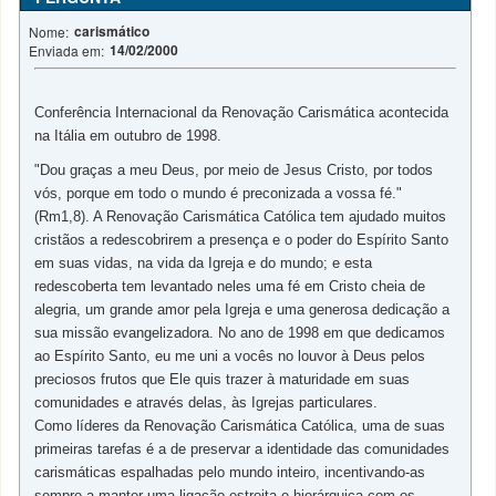
carismático
Nome:
14/02/2000
Enviada em:
Conferência Internacional da Renovação Carismática acontecida
na Itália em outubro de 1998.
"Dou graças a meu Deus, por meio de Jesus Cristo, por todos
vós, porque em todo o mundo é preconizada a vossa fé."
(Rm1,8). A Renovação Carismática Católica tem ajudado muitos
cristãos a redescobrirem a presença e o poder do Espírito Santo
em suas vidas, na vida da Igreja e do mundo; e esta
redescoberta tem levantado neles uma fé em Cristo cheia de
alegria, um grande amor pela Igreja e uma generosa dedicação a
sua missão evangelizadora. No ano de 1998 em que dedicamos
ao Espírito Santo, eu me uni a vocês no louvor à Deus pelos
preciosos frutos que Ele quis trazer à maturidade em suas
comunidades e através delas, às Igrejas particulares.
Como líderes da Renovação Carismática Católica, uma de suas
primeiras tarefas é a de preservar a identidade das comunidades
carismáticas espalhadas pelo mundo inteiro, incentivando-as
sempre a manter uma ligação estreita e hierárquica com os