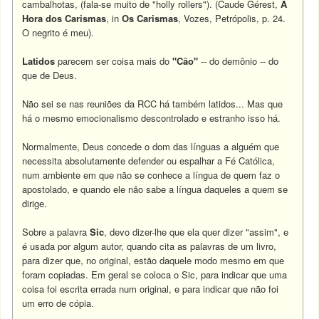
cambalhotas, (fala-se muito de "holly rollers"). (Caude Gérest,
A
Hora dos Carismas
, in
Os Carismas
, Vozes, Petrópolis, p. 24.
O negrito é meu).
Latidos
parecem ser coisa mais do
"Cão"
-- do demônio -- do
que de Deus.
Não sei se nas reuniões da RCC há também latidos... Mas que
há o mesmo emocionalismo descontrolado e estranho isso há.
Normalmente, Deus concede o dom das línguas a alguém que
necessita absolutamente defender ou espalhar a Fé Católica,
num ambiente em que não se conhece a língua de quem faz o
apostolado, e quando ele não sabe a língua daqueles a quem se
dirige.
Sobre a palavra
Sic
, devo dizer-lhe que ela quer dizer "assim", e
é usada por algum autor, quando cita as palavras de um livro,
para dizer que, no original, estão daquele modo mesmo em que
foram copiadas. Em geral se coloca o Sic, para indicar que uma
coisa foi escrita errada num original, e para indicar que não foi
um erro de cópia.