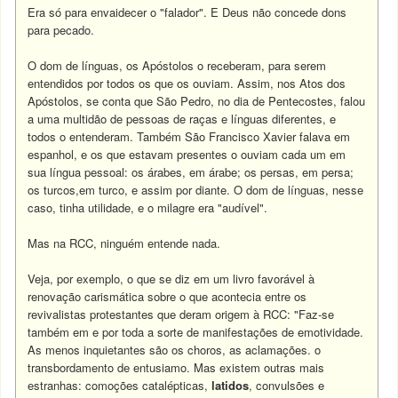
Era só para envaidecer o "falador". E Deus não concede dons
para pecado.
O dom de línguas, os Apóstolos o receberam, para serem
entendidos por todos os que os ouviam. Assim, nos Atos dos
Apóstolos, se conta que São Pedro, no dia de Pentecostes, falou
a uma multidão de pessoas de raças e línguas diferentes, e
todos o entenderam. Também São Francisco Xavier falava em
espanhol, e os que estavam presentes o ouviam cada um em
sua língua pessoal: os árabes, em árabe; os persas, em persa;
os turcos,em turco, e assim por diante. O dom de línguas, nesse
caso, tinha utilidade, e o milagre era "audível".
Mas na RCC, ninguém entende nada.
Veja, por exemplo, o que se diz em um livro favorável à
renovação carismática sobre o que acontecia entre os
revivalistas protestantes que deram origem à RCC: "Faz-se
também em e por toda a sorte de manifestações de emotividade.
As menos inquietantes são os choros, as aclamações. o
transbordamento de entusiamo. Mas existem outras mais
estranhas: comoções catalépticas,
latidos
, convulsões e