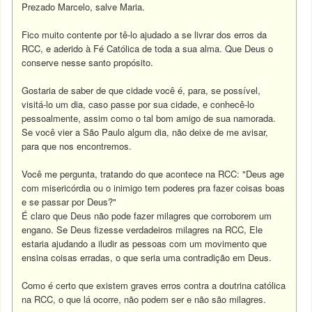
Prezado Marcelo, salve Maria.
Fico muito contente por tê-lo ajudado a se livrar dos erros da
RCC, e aderido à Fé Católica de toda a sua alma. Que Deus o
conserve nesse santo propósito.
Gostaria de saber de que cidade você é, para, se possível,
visitá-lo um dia, caso passe por sua cidade, e conhecê-lo
pessoalmente, assim como o tal bom amigo de sua namorada.
Se você vier a São Paulo algum dia, não deixe de me avisar,
para que nos encontremos.
Você me pergunta, tratando do que acontece na RCC: "Deus age
com misericórdia ou o inimigo tem poderes pra fazer coisas boas
e se passar por Deus?"
É claro que Deus não pode fazer milagres que corroborem um
engano. Se Deus fizesse verdadeiros milagres na RCC, Ele
estaria ajudando a iludir as pessoas com um movimento que
ensina coisas erradas, o que seria uma contradição em Deus.
Como é certo que existem graves erros contra a doutrina católica
na RCC, o que lá ocorre, não podem ser e não são milagres.