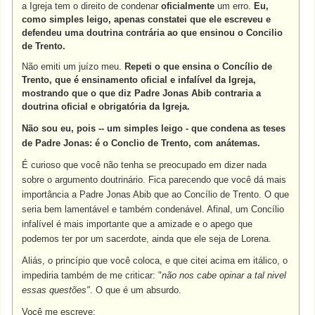
a Igreja tem o direito de condenar
oficialmente
um erro.
Eu,
como simples leigo, apenas constatei que ele escreveu e
defendeu uma doutrina contrária ao que ensinou o Concilio
de Trento.
Não emiti um juízo meu.
Repeti o que ensina o Concílio de
Trento, que é ensinamento oficial e infalível da Igreja,
mostrando que o que diz Padre Jonas Abib contraria a
doutrina oficial e obrigatória da Igreja.
Não sou eu, pois -- um simples leigo - que condena as teses
de Padre Jonas: é o Conclio de Trento, com anátemas.
É curioso que você não tenha se preocupado em dizer nada
sobre o argumento doutrinário. Fica parecendo que você dá mais
importância a Padre Jonas Abib que ao Concílio de Trento. O que
seria bem lamentável e também condenável. Afinal, um Concílio
infalível é mais importante que a amizade e o apego que
podemos ter por um sacerdote, ainda que ele seja de Lorena.
Aliás, o princípio que você coloca, e que citei acima em itálico, o
impediria também de me criticar: "
não nos cabe opinar a tal nivel
essas questões"
. O que é um absurdo.
Você me escreve: