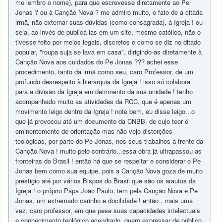
me lembro o nome), para que escrevesse diretamente ao Pe
Jonas ? ou à Canção Nova ? me admiro muito, o fato de a citada
irmã, não externar suas dúvidas (como consagrada), à Igreja ! ou
seja, ao invés de publicá-las em um site, mesmo católico, não o
tivesse feito por meios legais, discretos e como se diz no ditado
popular, "roupa suja se lava em casa", dirigindo-as diretamente à
Canção Nova aos cuidados do Pe Jonas ??? achei esse
procedimento, tanto da irmã como seu, caro Professor, de um
profundo desrespeito à hierarquia da Igreja ! isso só colabora
para a divisão da Igreja em detrimento da sua unidade ! tenho
acompanhado muito as atividades da RCC, que é apenas um
movimento leigo dentro da Igreja ! note bem, eu disse leigo...o
que já provocou até um documento da CNBB, de cujo teor é
eminentemente de orientação mas não vejo distorções
teológicas, por parte do Pe Jonas, nos seus trabalhos à frente da
Canção Nova ! muito pelo contrário...essa obra já ultrapassou as
fronteiras do Brasil ! então há que se respeitar e considerar o Pe
Jonas bem como sua equipe, pois a Canção Nova goza de muito
prestigio até por vários Bispos do Brasil que são os arautos da
Igreja ! o próprio Papa João Paulo, tem pela Canção Nova e Pe
Jonas, um extremado carinho e docilidade ! então , mais uma
vez, caro professor, em que pese suas capacidades intelectuais
e conhecimento teológico acendrado, quero expressar de público,