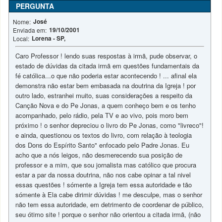
PERGUNTA
José
Nome:
19/10/2001
Enviada em:
Lorena - SP,
Local:
Caro Professor ! lendo suas respostas à irmã, pude observar, o
estado de dúvidas da citada irmã em questões fundamentais da
fé católica...o que não poderia estar acontecendo ! ... afinal ela
demonstra não estar bem embasada na doutrina da Igreja ! por
outro lado, estranhei muito, suas considerações a respeito da
Canção Nova e do Pe Jonas, a quem conheço bem e os tenho
acompanhado, pelo rádio, pela TV e ao vivo, pois moro bem
próximo ! o senhor depreciou o livro do Pe Jonas, como "livreco"!
e ainda, questionou os textos do livro, com relação à teologia
dos Dons do Espírito Santo" enfocado pelo Padre Jonas. Eu
acho que a nós leigos, não desmerecendo sua posição de
professor e a mim, que sou jornalista mas católico que procura
estar a par da nossa doutrina, não nos cabe opinar a tal nivel
essas questões ! sómente a Igreja tem essa autoridade e tão
sómente à Ela cabe dirimir dúvidas ! me desculpe, mas o senhor
não tem essa autoridade, em detrimento de coordenar de público,
seu ótimo site ! porque o senhor não orientou a citada irmã, (não