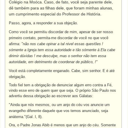
Colégio na Moóca. Caso, de fato, você seja parente dele,
dê também para as filhas dele, que foram minhas alunas,
um cumprimento especial do Professor de História.
Passo, agora, a responder a sua objeção.
Como você se permitiu discordar de mim, apesar de ser nosso
primeiro contato, permita-me discordar de você no que você
afirma:
"não nos cabe opinar a tal nivel essas questões !
sómente a Igreja tem essa autoridade e tão sómente à Ela cabe
dirimir dúvidas ! me desculpe, mas o senhor não tem essa
autoridade, em detrimento de coordenar de público, !"
Você está completamente enganado. Cabe, sim senhor. E é até
obrigação.
Todo fiel tem a obrigação de denunciar algum erro contra a Fé,
vindo esse erro de quem quer que seja. O próprio São Paulo nos
advertiu dessa obrigação ao escrever aos Gálatas:
"Ainda que nós mesmos, ou um anjo do céu vos anuncie um
evangelho diferente daquele que vos temos anunciado, seja
anátema."(Gal. I, 8).
Ora, o Padre Jonas Abib é menos que um anjo do céu. Somente