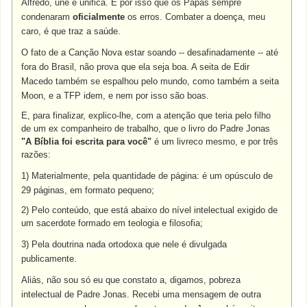
Alfredo, une e unifica. É por isso que os Papas sempre
condenaram
oficialmente
os erros. Combater a doença, meu
caro, é que traz a saúde.
O fato de a Canção Nova estar soando -- desafinadamente -- até
fora do Brasil, não prova que ela seja boa. A seita de Edir
Macedo também se espalhou pelo mundo, como também a seita
Moon, e a TFP idem, e nem por isso são boas.
E, para finalizar, explico-lhe, com a atenção que teria pelo filho
de um ex companheiro de trabalho, que o livro do Padre Jonas
"A Bíblia foi escrita para você"
é um livreco mesmo, e por três
razões:
1) Materialmente, pela quantidade de página: é um opúsculo de
29 páginas, em formato pequeno;
2) Pelo conteúdo, que está abaixo do nível intelectual exigido de
um sacerdote formado em teologia e filosofia;
3) Pela doutrina nada ortodoxa que nele é divulgada
publicamente.
Aliás, não sou só eu que constato a, digamos, pobreza
intelectual de Padre Jonas. Recebi uma mensagem de outra