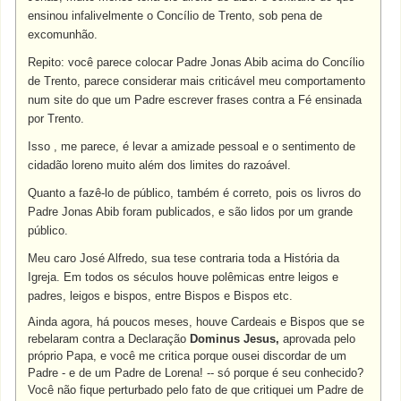
ensinou infalivelmente o Concílio de Trento, sob pena de
excomunhão.
Repito: você parece colocar Padre Jonas Abib acima do Concílio
de Trento, parece considerar mais criticável meu comportamento
num site do que um Padre escrever frases contra a Fé ensinada
por Trento.
Isso , me parece, é levar a amizade pessoal e o sentimento de
cidadão loreno muito além dos limites do razoável.
Quanto a fazê-lo de público, também é correto, pois os livros do
Padre Jonas Abib foram publicados, e são lidos por um grande
público.
Meu caro José Alfredo, sua tese contraria toda a História da
Igreja. Em todos os séculos houve polêmicas entre leigos e
padres, leigos e bispos, entre Bispos e Bispos etc.
Ainda agora, há poucos meses, houve Cardeais e Bispos que se
rebelaram contra a Declaração
Dominus Jesus,
aprovada pelo
próprio Papa, e você me critica porque ousei discordar de um
Padre - e de um Padre de Lorena! -- só porque é seu conhecido?
Você não fique perturbado pelo fato de que critiquei um Padre de