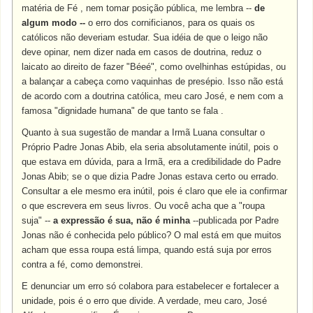
matéria de Fé , nem tomar posição pública, me lembra --
de
algum modo --
o erro dos cornificianos, para os quais os
católicos não deveriam estudar. Sua idéia de que o leigo não
deve opinar, nem dizer nada em casos de doutrina, reduz o
laicato ao direito de fazer "Béeé", como ovelhinhas estúpidas, ou
a balançar a cabeça como vaquinhas de presépio. Isso não está
de acordo com a doutrina católica, meu caro José, e nem com a
famosa "dignidade humana" de que tanto se fala .
Quanto à sua sugestão de mandar a Irmã Luana consultar o
Próprio Padre Jonas Abib, ela seria absolutamente inútil, pois o
que estava em dúvida, para a Irmã, era a credibilidade do Padre
Jonas Abib; se o que dizia Padre Jonas estava certo ou errado.
Consultar a ele mesmo era inútil, pois é claro que ele ia confirmar
o que escrevera em seus livros. Ou você acha que a "roupa
suja" --
a expressão é sua, não é minha
--publicada por Padre
Jonas não é conhecida pelo público? O mal está em que muitos
acham que essa roupa está limpa, quando está suja por erros
contra a fé, como demonstrei.
E denunciar um erro só colabora para estabelecer e fortalecer a
unidade, pois é o erro que divide. A verdade, meu caro, José