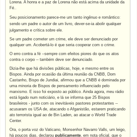
Lorena. A honra e a paz de Lorena não está acima da unidade da
Fé..
Seu posicionamento parece-me um tanto ingênuo e romântico:
sendo um padre o autor de um livro, dever-se-ia abolir qualquer
julgamento e crítica sobre ele.
Se um padre cometer um crime, ele deve ser denunciado por
qualquer um. Acobertá-lo é que seria cooperar com o crime.
O erro contra a fé --sempre com efeitos piores do que os atos
contra o corpo -- também deve ser denunciado.
Dizia-lhe que há divisões públicas, hoje, e mesmo entre os
Bispos. Ainda por ocasião da última reunião da CNBB, Dom
Castanho, Bispo de Jundiai, afirmou que a CNBB é dominada por
uma minoria de Bispos de pensamento influenciado pelo
marxismo. E isso foi exposto ao público. Ainda agora, meu rádio
está ligado num noticiário, e lá se informa que 25 Bispos
brasileiros - junto com os inevitáveis pastores protestantes --
acusaram os USA de, atacando o Afganistão, estarem praticando
ato terrorista igual ao de Bin Laden, ao atacar o World Trade
Center.
Ora, o porta voz do Vaticano, Monsenhor Navarro Valls, um leigo,
há poucos dias, declarou
publicamente
, em nota oficial, que o