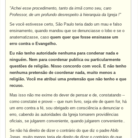
"Achei esse procedimento, tanto da irmã como seu, caro
Professor, de um profundo desrespeito à hierarquia da Igreja !"
Se você estivesse certo, São Paulo teria dado um mau e falso
ensinamento, quando mandou que se denunciasse o lobo e se o
anatematizasse, caso
quem quer que fosse ensinasse um
erro contra o Evangelho.
Eu não tenho autoridade nenhuma para condenar nada e
ninguém. Nem para coordenar publica ou particularmente
questões de religião. Nisso concordo com você. E não tenho
nenhuma pretensão de coordenar nada, muito menos a
religião. Você me atribui uma pretensão que não tenho e que
recuso.
Mas isso não me exime do dever de pensar e de, constatando --
como constatei e provei -- que num livro, seja ele de quem for, há
um erro contra a fé, sou obrigado em consciência a denunciar o
erro, cabendo às autoridades da Igreja tomarem providências
oficiais, se julgarem conveniente, quando julgarem conveniente..
Se não há direito de dizer o contrário do que diz o padre Abib
Jonas, muito menos teria ele direito de dizer o contrário do que