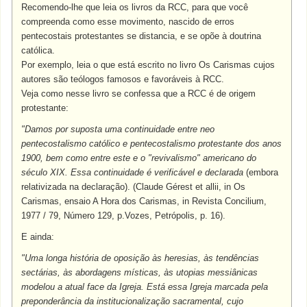
Recomendo-lhe que leia os livros da RCC, para que você
compreenda como esse movimento, nascido de erros
pentecostais protestantes se distancia, e se opõe à doutrina
católica.
Por exemplo, leia o que está escrito no livro Os Carismas cujos
autores são teólogos famosos e favoráveis à RCC.
Veja como nesse livro se confessa que a RCC é de origem
protestante:
"Damos por suposta uma continuidade entre neo
pentecostalismo católico e pentecostalismo protestante dos anos
1900, bem como entre este e o "revivalismo" americano do
século XIX. Essa continuidade é verificável e declarada
(embora
relativizada na declaração). (Claude Gérest et allii, in Os
Carismas, ensaio A Hora dos Carismas, in Revista Concilium,
1977 / 79, Número 129, p.Vozes, Petrópolis, p. 16).
E ainda:
"Uma longa história de oposição às heresias, às tendências
sectárias, às abordagens místicas, às utopias messiânicas
modelou a atual face da Igreja. Está essa Igreja marcada pela
preponderância da institucionalização sacramental, cujo