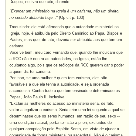
Duquoc, no livro que cito, dizendo:
"Exercer um ministério na Igreja é um carisma, não um direito,
no sentido atribuído hoje..."
(Op cit p. 100)
Traduzindo: ele está afirmando que a autoridade ministerial na
Igreja, hoje, é atribuída pelo Direito Canônico ao Papa, Bispos e
Padres, mas que, de fato, deveria ser atribuída aos que tem um
carisma.
Você vê bem, meu caro Fernando que, quando lhe inculcam que
a RCC não é contra as autoridades, na Igreja, estão lhe
ocultando algo, pois que os teólogos da RCC querem dar o poder
a quem diz ter carisma.
Por isso, se uma mulher é quem tem carisma, eles são
favoráveis a que ela tenha a autoridade, e seja ordenada
sacerdotisa. Contra tudo o que tem ensinado e determinado os
Papas, João Paulo II, inclusive.
"Excluir as mulheres do acesso ao ministério seria, de fato,
voltar a legalizar o carisma. Seria criar uma lei segundo a qual se
determinasse que os seres humanos, em razão de seu sexo --
uma condição natural, portanto-- são a priori, excluídos de
qualquer apropriação pelo Espírito Santo, em vista de ajudar a
comunidade de forma ministerial ou sacerdotal. Não é o carisma