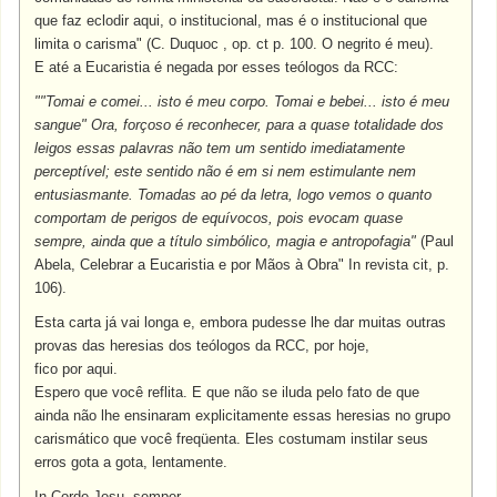
que faz eclodir aqui, o institucional, mas é o institucional que
limita o carisma" (C. Duquoc , op. ct p. 100. O negrito é meu).
E até a Eucaristia é negada por esses teólogos da RCC:
""Tomai e comei... isto é meu corpo. Tomai e bebei... isto é meu
sangue"
Ora, forçoso é reconhecer, para a quase totalidade dos
leigos essas palavras não tem um sentido imediatamente
perceptível; este sentido não é em si nem estimulante nem
entusiasmante. Tomadas ao pé da letra, logo vemos o quanto
comportam de perigos de equívocos, pois evocam quase
sempre, ainda que a título simbólico, magia e antropofagia"
(Paul
Abela, Celebrar a Eucaristia e por Mãos à Obra" In revista cit, p.
106).
Esta carta já vai longa e, embora pudesse lhe dar muitas outras
provas das heresias dos teólogos da RCC, por hoje,
fico por aqui.
Espero que você reflita. E que não se iluda pelo fato de que
ainda não lhe ensinaram explicitamente essas heresias no grupo
carismático que você freqüenta. Eles costumam instilar seus
erros gota a gota, lentamente.
In Corde Jesu, semper,