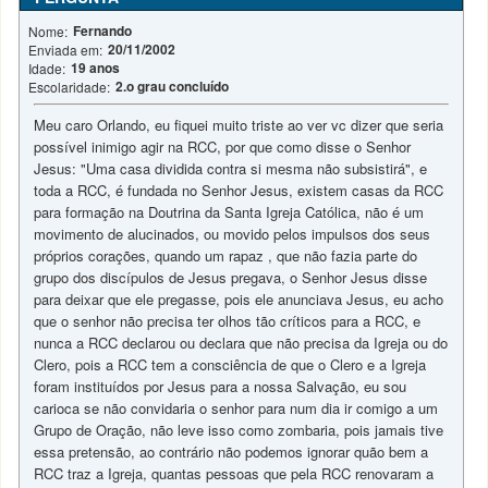
Fernando
Nome:
20/11/2002
Enviada em:
19 anos
Idade:
2.o grau concluído
Escolaridade:
Meu caro Orlando, eu fiquei muito triste ao ver vc dizer que seria
possível inimigo agir na RCC, por que como disse o Senhor
Jesus: "Uma casa dividida contra si mesma não subsistirá", e
toda a RCC, é fundada no Senhor Jesus, existem casas da RCC
para formação na Doutrina da Santa Igreja Católica, não é um
movimento de alucinados, ou movido pelos impulsos dos seus
próprios corações, quando um rapaz , que não fazia parte do
grupo dos discípulos de Jesus pregava, o Senhor Jesus disse
para deixar que ele pregasse, pois ele anunciava Jesus, eu acho
que o senhor não precisa ter olhos tão críticos para a RCC, e
nunca a RCC declarou ou declara que não precisa da Igreja ou do
Clero, pois a RCC tem a consciência de que o Clero e a Igreja
foram instituídos por Jesus para a nossa Salvação, eu sou
carioca se não convidaria o senhor para num dia ir comigo a um
Grupo de Oração, não leve isso como zombaria, pois jamais tive
essa pretensão, ao contrário não podemos ignorar quão bem a
RCC traz a Igreja, quantas pessoas que pela RCC renovaram a