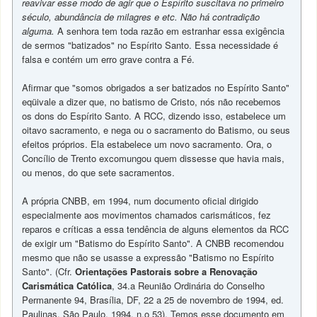
reavivar esse modo de agir que o Espírito suscitava no primeiro
século, abundância de milagres e etc. Não há contradição
alguma.
A senhora tem toda razão em estranhar essa exigência
de sermos "batizados" no Espírito Santo. Essa necessidade é
falsa e contém um erro grave contra a Fé.
Afirmar que "somos obrigados a ser batizados no Espírito Santo"
eqüivale a dizer que, no batismo de Cristo, nós não recebemos
os dons do Espírito Santo. A RCC, dizendo isso, estabelece um
oitavo sacramento, e nega ou o sacramento do Batismo, ou seus
efeitos próprios. Ela estabelece um novo sacramento. Ora, o
Concílio de Trento excomungou quem dissesse que havia mais,
ou menos, do que sete sacramentos.
A própria CNBB, em 1994, num documento oficial dirigido
especialmente aos movimentos chamados carismáticos, fez
reparos e críticas a essa tendência de alguns elementos da RCC
de exigir um "Batismo do Espírito Santo". A CNBB recomendou
mesmo que não se usasse a expressão "Batismo no Espírito
Santo". (Cfr.
Orientações Pastorais sobre a Renovação
Carismática Católica
, 34.a Reunião Ordinária do Conselho
Permanente 94, Brasília, DF, 22 a 25 de novembro de 1994, ed.
Paulinas, São Paulo, 1994, n.o 53). Temos esse documento em