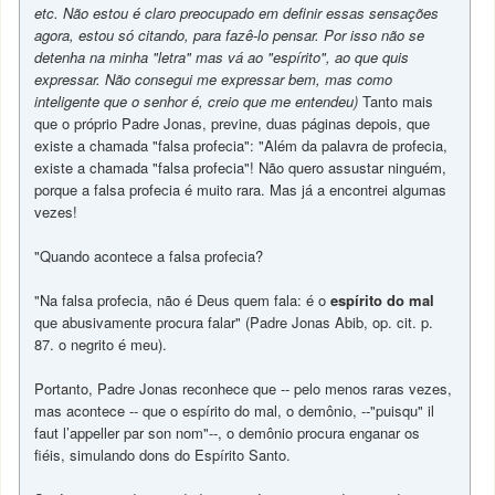
etc. Não estou é claro preocupado em definir essas sensações
agora, estou só citando, para fazê-lo pensar. Por isso não se
detenha na minha "letra" mas vá ao "espírito", ao que quis
expressar. Não consegui me expressar bem, mas como
inteligente que o senhor é, creio que me entendeu)
Tanto mais
que o próprio Padre Jonas, previne, duas páginas depois, que
existe a chamada "falsa profecia": "Além da palavra de profecia,
existe a chamada "falsa profecia"! Não quero assustar ninguém,
porque a falsa profecia é muito rara. Mas já a encontrei algumas
vezes!
"Quando acontece a falsa profecia?
"Na falsa profecia, não é Deus quem fala: é o
espírito do mal
que abusivamente procura falar" (Padre Jonas Abib, op. cit. p.
87. o negrito é meu).
Portanto, Padre Jonas reconhece que -- pelo menos raras vezes,
mas acontece -- que o espírito do mal, o demônio, --"puisqu" il
faut l’appeller par son nom"--, o demônio procura enganar os
fiéis, simulando dons do Espírito Santo.