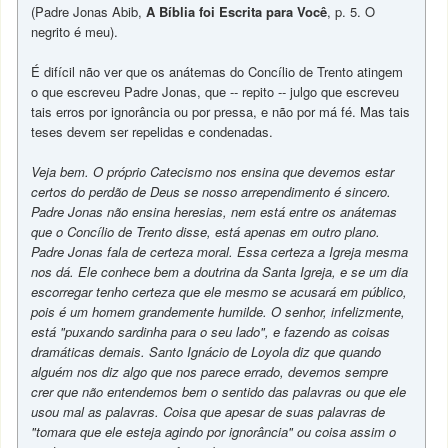
(Padre Jonas Abib,
A Bíblia foi Escrita para Você
, p. 5. O
negrito é meu).
É difícil não ver que os anátemas do Concílio de Trento atingem
o que escreveu Padre Jonas, que -- repito -- julgo que escreveu
tais erros por ignorância ou por pressa, e não por má fé. Mas tais
teses devem ser repelidas e condenadas.
Veja bem. O próprio Catecismo nos ensina que devemos estar
certos do perdão de Deus se nosso arrependimento é sincero.
Padre Jonas não ensina heresias, nem está entre os anátemas
que o Concílio de Trento disse, está apenas em outro plano.
Padre Jonas fala de certeza moral. Essa certeza a Igreja mesma
nos dá. Ele conhece bem a doutrina da Santa Igreja, e se um dia
escorregar tenho certeza que ele mesmo se acusará em público,
pois é um homem grandemente humilde. O senhor, infelizmente,
está "puxando sardinha para o seu lado", e fazendo as coisas
dramáticas demais. Santo Ignácio de Loyola diz que quando
alguém nos diz algo que nos parece errado, devemos sempre
crer que não entendemos bem o sentido das palavras ou que ele
usou mal as palavras. Coisa que apesar de suas palavras de
"tomara que ele esteja agindo por ignorância" ou coisa assim o