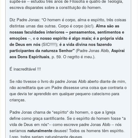
supõe-se -- estudou três anos de Filosofia e quatro de Teologia,
escreva disparates sobre a constituição do homem.
Diz Padre Jonas: "O homem é corpo, alma e espírito, três coisas
distintas umas das outras. Corpo é corpo (sic!).
Alma são as
nossas faculdades interiores -- pensamentos, sentimentos e
emoções
--, e
o nosso espírito é algo mais; é a própria vida
de Deus em nós
(SIC!!!!!);
é a vida divina
nos fazendo
participantes da natureza Senhor"
(Padre Jonas Abib,
Aspirai
aos Dons Espirituais
, p. 59. O negrito é meu.).
É inacreditável !!!
Se não tivesse o livro do padre Jonas Abib aberto diante de mim,
não acreditaria que um Padre dissesse uma coisa que contraria o
que devia ter aprendido em qualquer pequeno catecismo para
crianças.
Padre Jonas chama de "espírito" do homem, o que a Igreja
define como graça santificante. Se o espírito do homem fosse "a
vida de Deus em nós"-- como escreve padre Jonas Abib -- nós
seríamos
naturalmente
deuses! Todos os homens têm espírito.
Logo, todos seriam naturalmente deuses.