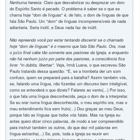
Nenhuma heresia.
Claro que desvalorizar ou desprezar um dom
do Espírito Santo é pecado. O problema é saber se o que se
chama hoje "dom de línguas" é, de fato, o dom de línguas de que
fala São Paulo. Um "dom" de línguas incompreensíveis de nada
adiantaria. Seria inútil, e Deus nada faz de inútil.
Não repreendo você por estar tentando discernir se o chamado
hoje "dom de línguas" é o mesmo que fala São Paulo. Ora, mas
o juízo final cabe tão somente aos pastores da Igreja, e enquanto
não há nenhum juízo por parte dos pastores, a consciência fica
livre: "in dubita, libertas".
Veja, Irmã Luana, o que escreveu São
Paulo tratando dessa questão: "E, se a trombeta der um som
confuso, quem se preparará para a batalha? Assim também vós,
se, falando uma língua, não fizerdes um discurso bem inteligível,
como se entenderá o que dizeis? Falareis ao vento(...) Por isso,
o que fala uma língua desconhecida, peça o dom de a interpretar.
Se eu orar numa língua desconhecida, o meu espírito ora, mas o
meu entendimento fica sem fruto(...) Dou graças ao meu Deus,
porque falo as línguas que todos vós falais. Mas na Igreja eu
antes quero dizer cinco palavras, de modo a ser compreendido
para instruir também os outros, do que dez mil palavras em
língua estranha(...) Se, pois, toda a Igreja se reunir em
assembléia, e todos falarem línguas diversas, e entrarem então