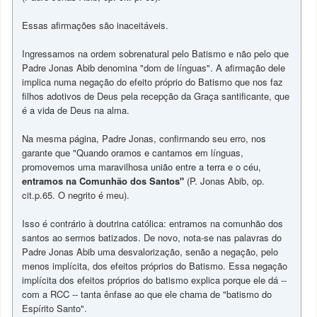
Essas afirmações são inaceitáveis.
Ingressamos na ordem sobrenatural pelo Batismo e não pelo que
Padre Jonas Abib denomina "dom de línguas". A afirmação dele
implica numa negação do efeito próprio do Batismo que nos faz
filhos adotivos de Deus pela recepção da Graça santificante, que
é a vida de Deus na alma.
Na mesma página, Padre Jonas, confirmando seu erro, nos
garante que "Quando oramos e cantamos em línguas,
promovemos uma maravilhosa união entre a terra e o céu,
entramos na Comunhão dos Santos"
(P. Jonas Abib, op.
cit.p.65. O negrito é meu).
Isso é contrário à doutrina católica: entramos na comunhão dos
santos ao sermos batizados. De novo, nota-se nas palavras do
Padre Jonas Abib uma desvalorização, senão a negação, pelo
menos implícita, dos efeitos próprios do Batismo. Essa negação
implícita dos efeitos próprios do batismo explica porque ele dá --
com a RCC -- tanta ênfase ao que ele chama de "batismo do
Espírito Santo".