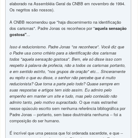
elaborado na Assembléia Geral da CNBB em novembro de 1994.
Os negritos são nossos).
A CNBB recomendou que "haja discernimento na identificação
dos carismas". Padre Jonas os reconhece por "
aquela sensação
gostosa"
...
Isso é reducionismo. Padre Jonas "os reconhece". Você diz que
o Padre usa como critério para a identificação dos carismas
todos "aquela sensação gostosa". Bem, ele só disse isso com
respeito à palavra de profecia, não a todos os carismas portanto,
e em sentido estrito, "nos grupos de oração" etc...
Sinceramente
eu repito o que eu disse, o senhor não percebe que é muito
reducionista? Que toma a parte pelo todo? Quase sempre em
suas respostas e artigos tem sido assim. Eu admiro pelo
empenho em manter um site e tudo, mas pelo conteúdo não
admiro tanto, pelo motivo supracitado.
O que mais estranhei
nesse opúsculo escrito sem nenhuma referência bibliográfica por
Padre Jonas -- portanto, sem base doutrinária nenhuma -- foi a
composição do ser humano.
É incrível que uma pessoa que foi ordenada sacerdote, e que --