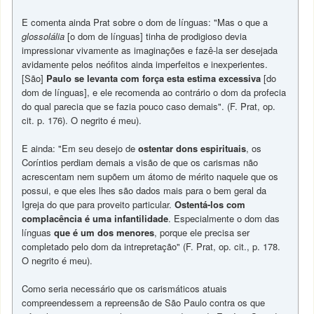
E comenta ainda Prat sobre o dom de línguas: "Mas o que a
glossolália
[o dom de línguas] tinha de prodigioso devia
impressionar vivamente as imaginações e fazê-la ser desejada
avidamente pelos neófitos ainda imperfeitos e inexperientes.
[São]
Paulo se levanta com força esta estima excessiva
[do
dom de línguas], e ele recomenda ao contrário o dom da profecia
do qual parecia que se fazia pouco caso demais". (F. Prat, op.
cit. p. 176). O negrito é meu).
E ainda: "Em seu desejo de
ostentar dons espirituais
, os
Coríntios perdiam demais a visão de que os carismas não
acrescentam nem supõem um átomo de mérito naquele que os
possui, e que eles lhes são dados mais para o bem geral da
Igreja do que para proveito particular.
Ostentá-los com
complacência é uma infantilidade
. Especialmente o dom das
línguas
que é um dos menores
, porque ele precisa ser
completado pelo dom da intrepretação" (F. Prat, op. cit., p. 178.
O negrito é meu).
Como seria necessário que os carismáticos atuais
compreendessem a repreensão de São Paulo contra os que