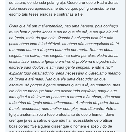
de Lutero, condenada pela Igreja. Quero crer que o Padre Jonas
Abib escreveu apressadamente, ou que, por ignorância, tenha
escrito tais teses erradas e contrárias à Fé.
Creio que há um mal-entendido, não uma heresia, pois conheço
muito bem o padre Jonas e sei no que ele crê, e sei que ele crê
na Igreja, mais do que nele. Quanto à salvação pela fé e não
pelas obras isso é indubitável, as obras são consequência da fé
e o modo como a fé opera para não ser morta. Sem as obras
ninguém se salva, mas ninguém se salva por elas. Padre Jonas
ensina isso, como a Igreja o ensina. O problema é o padre não
escreve para doutos, e sim para gente simples, e não é fácil
explicar tudo detalhadinho, seria necessário o Catecismo mesmo
da Igreja e até mais. Não que ele deva descuidar do que
escreve, só porque é gente simples quem o lê, ao contrário, mas
ele não se preocupa tanto em deixar tudo explícito, porque sua
intenção é a de levar as pessoas a crerem e às obras, não expor
a doutrina da Igreja sistematicamente. A missão de padre Jonas
é mais específica, nem melhor nem pior, mas diferente.
Pois a
Igreja anatematizou a tese protestante de que o homem deve
crer que já está salvo, e que não há necessidade de praticar
boas obras: "Se alguém disser que o homem é absolvido de
seus pecados e justificado pelo fato de
crer que com certeza