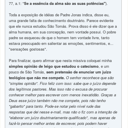
77, a.1: "
Se a essência da alma são as suas potências"
).
Toda a exposição de idéias de Padre Jonas indica, disse eu,
uma grande falta de conhecimento doutrinário. Parece evidente
que ele nunca estudou São Tomás. Prova disso é ele dizer que a
alma humana, em sua concepção, nem vontade possui. O pobre
padre se esqueceu de que o homem tem vontade livre, tanto
estava preocupado em salientar as emoções, sentimentos, e...
"sensações gostosas".
Para finalizar, quero afirmar que nesta missiva coloquei minha
simples opinião de leigo que estudou o catecismo
, e um
pouco de São Tomás,
sem pretensão de enunciar um juízo
teológico que não me compete.
O senhor reconhece que são
"simples opinião". Fico feliz com isso: sabe que o juízo depende
dos legítimos pastores. Mas isso não o excusa de procurar
conhecer melhor para escrever com menos inexatidão.
Graças a
Deus esse juízo também não me compete, pois não tenho
"gabarito" para tanto. Pode-se notar pelo nível rude das
respostas que dei nesse e-mail, mas não o fiz com a intenção de
"elaborar um juízo doutrinariamente qualificado", mas apenas de
fazê-lo pensar melhor antes de escrever, pois podem haver