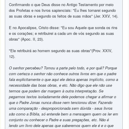
Confirmando o que Deus disse no Antigo Testamento por meio
dos Profetas e nos livros sapienciais: "Eu lhes tornarei segundo
as suas obras e segundo os feitos de suas mãos" (Jer. XXV, 14).
E no Apocalipse, Cristo disse: "Eu sou Aquele que sonda os rins
e os corações; e retribuirei a cada um de vós segundo as suas
obras" (Apoc. II, 23).
"Ele retribuirá ao homem segundo as suas obras"(Prov. XXIV,
12).
O senhor percebeu? Tomou a parte pelo todo, e por quê? Porque
com certeza o senhor não conhece outros livros em que o padre
fala explicitamente o que aqui ele deixa apenas implícito, como a
necessidade das boas obras, e etc. Não digo que ele não use
termos que podem dar margem à outra interpretação. Se
pegarmos textos isoladamente dele podemos chegar a afirmar o
que o Padre Jonas nunca disse nem tencionou dizer. Fazendo
uma comparação - desproporcionada sem dúvida - seus livros
são como a Bíblia, só entende bem a mensagem quem os ler em
conjunto ou conhecer o Padre e suas pregações, etc. Não é
lendo um livro dele apenas que saberemos quem ele é e o que