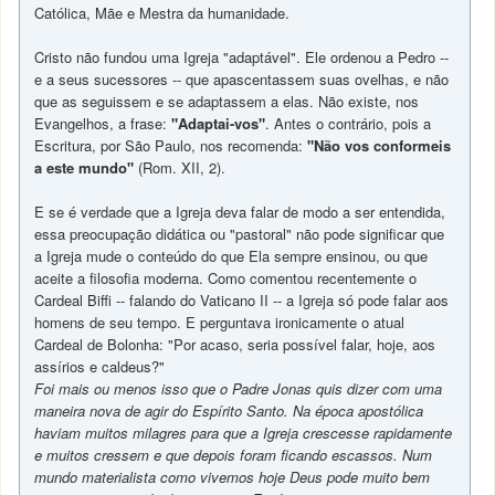
Católica, Mãe e Mestra da humanidade.
Cristo não fundou uma Igreja "adaptável". Ele ordenou a Pedro --
e a seus sucessores -- que apascentassem suas ovelhas, e não
que as seguissem e se adaptassem a elas. Não existe, nos
Evangelhos, a frase:
"Adaptai-vos"
. Antes o contrário, pois a
Escritura, por São Paulo, nos recomenda:
"Não vos conformeis
a este mundo"
(Rom. XII, 2).
E se é verdade que a Igreja deva falar de modo a ser entendida,
essa preocupação didática ou "pastoral" não pode significar que
a Igreja mude o conteúdo do que Ela sempre ensinou, ou que
aceite a filosofia moderna. Como comentou recentemente o
Cardeal Biffi -- falando do Vaticano II -- a Igreja só pode falar aos
homens de seu tempo. E perguntava ironicamente o atual
Cardeal de Bolonha: "Por acaso, seria possível falar, hoje, aos
assírios e caldeus?"
Foi mais ou menos isso que o Padre Jonas quis dizer com uma
maneira nova de agir do Espírito Santo. Na época apostólica
haviam muitos milagres para que a Igreja crescesse rapidamente
e muitos cressem e que depois foram ficando escassos. Num
mundo materialista como vivemos hoje Deus pode muito bem