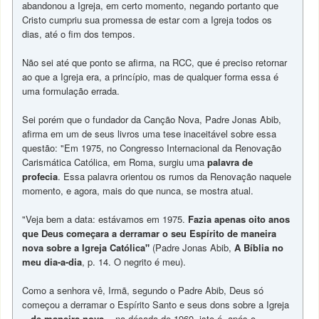
abandonou a Igreja, em certo momento, negando portanto que
Cristo cumpriu sua promessa de estar com a Igreja todos os
dias, até o fim dos tempos.
Não sei até que ponto se afirma, na RCC, que é preciso retornar
ao que a Igreja era, a princípio, mas de qualquer forma essa é
uma formulação errada.
Sei porém que o fundador da Canção Nova, Padre Jonas Abib,
afirma em um de seus livros uma tese inaceitável sobre essa
questão: "Em 1975, no Congresso Internacional da Renovação
Carismática Católica, em Roma, surgiu uma
palavra de
profecia
. Essa palavra orientou os rumos da Renovação naquele
momento, e agora, mais do que nunca, se mostra atual.
"Veja bem a data: estávamos em 1975.
Fazia apenas oito anos
que Deus começara a derramar o seu Espírito de maneira
nova sobre a Igreja Católica"
(Padre Jonas Abib,
A Bíblia no
meu dia-a-dia
, p. 14. O negrito é meu).
Como a senhora vê, Irmã, segundo o Padre Abib, Deus só
começou a derramar o Espírito Santo e seus dons sobre a Igreja
--
de maneira nova
-- na década de 1960, isto é, após o