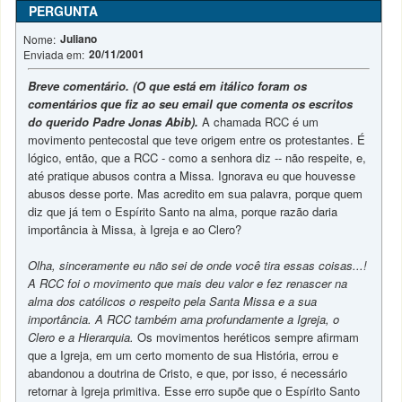
PERGUNTA
Juliano
Nome:
20/11/2001
Enviada em:
Breve comentário.
(O que está em itálico foram os
comentários que fiz ao seu email que comenta os escritos
do querido Padre Jonas Abib).
A chamada RCC é um
movimento pentecostal que teve origem entre os protestantes. É
lógico, então, que a RCC - como a senhora diz -- não respeite, e,
até pratique abusos contra a Missa. Ignorava eu que houvesse
abusos desse porte. Mas acredito em sua palavra, porque quem
diz que já tem o Espírito Santo na alma, porque razão daria
importância à Missa, à Igreja e ao Clero?
Olha, sinceramente eu não sei de onde você tira essas coisas...!
A RCC foi o movimento que mais deu valor e fez renascer na
alma dos católicos o respeito pela Santa Missa e a sua
importância. A RCC também ama profundamente a Igreja, o
Clero e a Hierarquia.
Os movimentos heréticos sempre afirmam
que a Igreja, em um certo momento de sua História, errou e
abandonou a doutrina de Cristo, e que, por isso, é necessário
retornar à Igreja primitiva. Esse erro supõe que o Espírito Santo