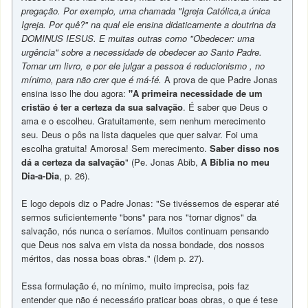
pregação. Por exemplo, uma chamada "Igreja Católica,a única
Igreja. Por quê?" na qual ele ensina didaticamente a doutrina da
DOMINUS IESUS. E muitas outras como "Obedecer: uma
urgência" sobre a necessidade de obedecer ao Santo Padre.
Tomar um livro, e por ele julgar a pessoa é reducionismo , no
mínimo, para não crer que é má-fé.
A prova de que Padre Jonas
ensina isso lhe dou agora:
"A primeira necessidade de um
cristão é ter a certeza da sua salvação
. É saber que Deus o
ama e o escolheu. Gratuitamente, sem nenhum merecimento
seu. Deus o pôs na lista daqueles que quer salvar. Foi uma
escolha gratuita! Amorosa! Sem merecimento.
Saber disso nos
dá a certeza da salvação
" (Pe. Jonas Abib,
A Bíblia no meu
Dia-a-Dia
, p. 26).
E logo depois diz o Padre Jonas: "Se tivéssemos de esperar até
sermos suficientemente "bons" para nos "tornar dignos" da
salvação, nós nunca o seríamos. Muitos continuam pensando
que Deus nos salva em vista da nossa bondade, dos nossos
méritos, das nossa boas obras." (Idem p. 27).
Essa formulação é, no mínimo, muito imprecisa, pois faz
entender que não é necessário praticar boas obras, o que é tese