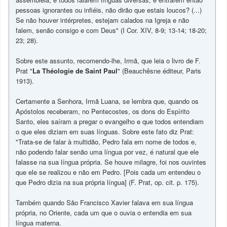
pessoas ignorantes ou infiéis, não dirão que estais loucos? (...)
Se não houver intérpretes, estejam calados na Igreja e não
falem, senão consigo e com Deus" (I Cor. XIV, 8-9; 13-14; 18-20;
23; 28).
Sobre este assunto, recomendo-lhe, Irmã, que leia o livro de F.
Prat "
La Théologie de Saint Paul
" (Beauchêsne éditeur, Paris
1913).
Certamente a Senhora, Irmã Luana, se lembra que, quando os
Apóstolos receberam, no Pentecostes, os dons do Espírito
Santo, eles saíram a pregar o evangelho e que todos entendiam
o que eles diziam em suas línguas. Sobre este fato diz Prat:
"Trata-se de falar à multidão, Pedro fala em nome de todos e,
não podendo falar senão uma língua por vez, é natural que ele
falasse na sua língua própria. Se houve milagre, foi nos ouvintes
que ele se realizou e não em Pedro. [Pois cada um entendeu o
que Pedro dizia na sua própria língua] (F. Prat, op. cit. p. 175).
Também quando São Francisco Xavier falava em sua língua
própria, no Oriente, cada um que o ouvia o entendia em sua
língua materna.