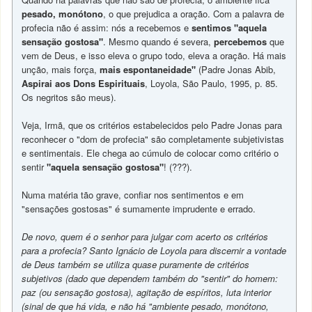
pesado, monótono
, o que prejudica a oração. Com a palavra de
profecia não é assim: nós a recebemos e
sentimos "aquela
sensação gostosa"
. Mesmo quando é severa,
percebemos
que
vem de Deus, e isso eleva o grupo todo, eleva a oração. Há mais
unção, mais força,
mais espontaneidade"
(Padre Jonas Abib,
Aspirai aos Dons Espirituais
, Loyola, São Paulo, 1995, p. 85.
Os negritos são meus).
Veja, Irmã, que os critérios estabelecidos pelo Padre Jonas para
reconhecer o "dom de profecia" são completamente subjetivistas
e sentimentais. Ele chega ao cúmulo de colocar como critério o
sentir
"aquela sensação gostosa"
! (???).
Numa matéria tão grave, confiar nos sentimentos e em
"sensações gostosas" é sumamente imprudente e errado.
De novo, quem é o senhor para julgar com acerto os critérios
para a profecia? Santo Ignácio de Loyola para discernir a vontade
de Deus também se utiliza quase puramente de critérios
subjetivos (dado que dependem também do "sentir" do homem:
paz (ou sensação gostosa), agitação de espíritos, luta interior
(sinal de que há vida, e não há "ambiente pesado, monótono,