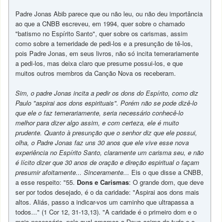
Padre Jonas Abib parece que ou não leu, ou não deu importância
ao que a CNBB escreveu, em 1994, quer sobre o chamado
"batismo no Espírito Santo", quer sobre os carismas, assim
como sobre a temeridade de pedi-los e a presunção de tê-los,
pois Padre Jonas, em seus livros, não só incita temerariamente
a pedi-los, mas deixa claro que presume possui-los, e que
muitos outros membros da Canção Nova os receberam.
Sim, o padre Jonas incita a pedir os dons do Espírito, como diz
Paulo "aspirai aos dons espirituais". Porém não se pode dizê-lo
que ele o faz temerariamente, seria necessário conhecê-lo
melhor para dizer algo assim, e com certeza, ele é muito
prudente. Quanto à presunção que o senhor diz que ele possui,
olha, o Padre Jonas faz uns 30 anos que ele vive esse nova
experiência no Espírito Santo, claramente um carisma seu, e não
é lícito dizer que 30 anos de oração e direção espiritual o façam
presumir afoitamente... Sinceramente...
Eis o que disse a CNBB,
a esse respeito: "55.
Dons e Carismas
: O grande dom, que deve
ser por todos desejado, é o da caridade: "Aspirai aos dons mais
altos. Aliás, passo a indicar-vos um caminho que ultrapassa a
todos..." (1 Cor 12, 31-13,13). "A caridade é o primeiro dom e o
mais necessário, pelo qual amamos a Deus acima de tudo e o