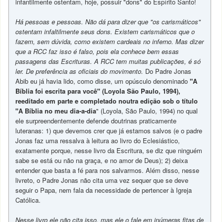
infantilmente ostentam, hoje, possuir "dons" do Espírito Santo!
Há pessoas e pessoas. Não dá para dizer que "os carismáticos"
ostentam infaltilmente seus dons. Existem carismáticos que o
fazem, sem dúvida, como existem cardeais no inferno. Mas dizer
que a RCC faz isso é falso, pois ela conhece bem essas
passagens das Escrituras. A RCC tem muitas publicações, é só
ler. De preferência as oficiais do movimento.
Do Padre Jonas
Abib eu já havia lido, como disse, um opúsculo denominado
"A
Bíblia foi escrita para você" (Loyola São Paulo, 1994),
reeditado em parte e completado noutra edição sob o título
"A Bíblia no meu dia-a-dia
" (Loyola, São Paulo, 1994) no qual
ele surpreendentemente defende doutrinas praticamente
luteranas: 1) que devemos crer que já estamos salvos (e o padre
Jonas faz uma ressalva à leitura ao livro do Eclesiástico,
exatamente porque, nesse livro da Escritura, se diz que ninguém
sabe se está ou não na graça, e no amor de Deus); 2) deixa
entender que basta a fé para nos salvarmos. Além disso, nesse
livreto, o Padre Jonas não cita uma vez sequer que se deve
seguir o Papa, nem fala da necessidade de pertencer à Igreja
Católica.
Nesse livro ele não cita isso, mas ele o fale em inúmeras fitas de