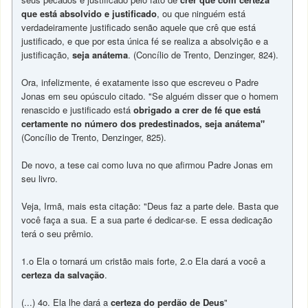
que está absolvido e justificado
, ou que ninguém está
verdadeiramente justificado senão aquele que crê que está
justificado, e que por esta única fé se realiza a absolvição e a
justificação,
seja anátema
. (Concílio de Trento, Denzinger, 824).
Ora, infelizmente, é exatamente isso que escreveu o Padre
Jonas em seu opúsculo citado. "Se alguém disser que o homem
renascido e justificado está
obrigado a crer de fé que está
certamente no número dos predestinados, seja anátema"
(Concílio de Trento, Denzinger, 825).
De novo, a tese cai como luva no que afirmou Padre Jonas em
seu livro.
Veja, Irmã, mais esta citação: "Deus faz a parte dele. Basta que
você faça a sua. E a sua parte é dedicar-se. E essa dedicação
terá o seu prêmio.
1.o Ela o tornará um cristão mais forte, 2.o Ela dará a você a
certeza da salvação
.
(...) 4o. Ela lhe dará a
certeza do perdão de Deus
"