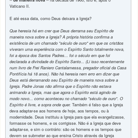
Vaticano II.
E até essa data, como Deus deixara a Igreja?
Que heresia há em crer que Deus derrama seu Espírito de
maneira nova sobre a Igreja? A própria história confirma a
existência de um chamado "século de ouro" em que os cristãos
viveram uma experiência com o Espírito Santo totalmente nova,
foi a época dos Santos Padres... foi o século em que foi
declarada a divindade do Espírito Santo... (Li isso recentemente
num livro de Frei Raniero Cantalamessa, pregador oficial da Casa
Pontifícia há 18 anos). Não há heresia nem erro em dizer que
Deus está derramando seu Espírito de maneira nova sobre a
Igreja. Padre Jonas não afirma que o Espírito não estava
animando a Igreja, mas que agora o Espírito está agindo de
modo novo... como aconteceu no chamado "século de ouro". O
Espírito é livre, e sopra onde quer.
Também é falso que a Igreja
deva adaptar-se aos homens de hoje, aos tempos, ou à
modernidade. Deus instituiu a Igreja para que ela evangelizasse,
formasse os homens, e os corrigisse. Não é a Igreja que deve
adaptar-se, e sim o contrário: são os homens e os tempos que
devem se submeter ao que ensina Cristo através da Igreja