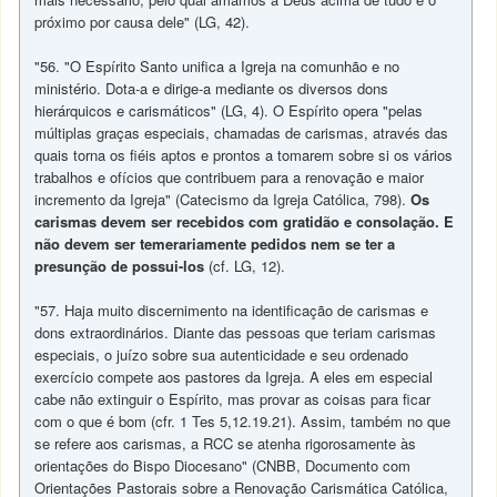
próximo por causa dele" (LG, 42).
"56. "O Espírito Santo unifica a Igreja na comunhão e no
ministério. Dota-a e dirige-a mediante os diversos dons
hierárquicos e carismáticos" (LG, 4). O Espírito opera "pelas
múltiplas graças especiais, chamadas de carismas, através das
quais torna os fiéis aptos e prontos a tomarem sobre si os vários
trabalhos e ofícios que contribuem para a renovação e maior
incremento da Igreja" (Catecismo da Igreja Católica, 798).
Os
carismas devem ser recebidos com gratidão e consolação. E
não devem ser temerariamente pedidos nem se ter a
presunção de possui-los
(cf. LG, 12).
"57. Haja muito discernimento na identificação de carismas e
dons extraordinários. Diante das pessoas que teriam carismas
especiais, o juízo sobre sua autenticidade e seu ordenado
exercício compete aos pastores da Igreja. A eles em especial
cabe não extinguir o Espírito, mas provar as coisas para ficar
com o que é bom (cfr. 1 Tes 5,12.19.21). Assim, também no que
se refere aos carismas, a RCC se atenha rigorosamente às
orientações do Bispo Diocesano" (CNBB, Documento com
Orientações Pastorais sobre a Renovação Carismática Católica,