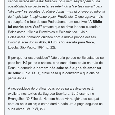
senhor parece não estar fazendo, pois nem sequer pensou na
possibilidade do padre estar se referindo à "certeza moral" para
"absolver" os escritos do Padre Jonas, mas já o levou ao tribunal
da Inquisição, imaginando o pior. Prudência.
O que agrava mais
a situação é o fato de que Padre Jonas, em seu livro
"A Bíblia
foi escrita para Você"
previne que se deve ler com cuidado o
Eclesiastes: "Releia Provérbios e Eclasiástico -- Jó e
Eclesiastes, tomando cuidado com a índole própria desses
livros" (Padre Jonas Abib,
A Bíblia foi escrita para Você
,
Loyola, São Paulo, 1994, p. 22).
E por que ter esse cuidado? Não seria porque no Eclesiastes se
pode ler: "Há justos e sábios, e as suas obras estão na mão de
Deus, e contudo
o homem não sabe se é digno de amor ou
de ódio
" (Ecle. IX, 1), frase essa que contradiz o que ensina
padre Jonas.
A necessidade de praticar boas obras para salvar-se está
explicita nos textos da Sagrada Escritura. Está escrito no
Evangelho: "O Filho do Homem há de vir na glória de seu pai
com os seus anjos; e então dará a cada um a paga segundo as
suas obras (Mt. XVI, 27).