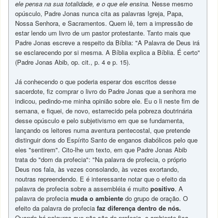
ele pensa na sua totalidade, e o que ele ensina.
Nesse mesmo
opúsculo, Padre Jonas nunca cita as palavras Igreja, Papa,
Nossa Senhora, e Sacramentos. Quem lê, tem a impressão de
estar lendo um livro de um pastor protestante. Tanto mais que
Padre Jonas escreve a respeito da Bíblia: "A Palavra de Deus irá
se esclarecendo por si mesma. A Bíblia explica a Bíblia. É certo"
(Padre Jonas Abib, op. cit., p. 4 e p. 15).
Já conhecendo o que poderia esperar dos escritos desse
sacerdote, fiz comprar o livro do Padre Jonas que a senhora me
indicou, pedindo-me minha opinião sobre ele. Eu o li neste fim de
semana, e fiquei, de novo, estarrecido pela pobreza doutrinária
desse opúsculo e pelo subjetivismo em que se fundamenta,
lançando os leitores numa aventura pentecostal, que pretende
distinguir dons do Espírito Santo de enganos diabólicos pelo que
eles "sentirem". Cito-lhe um texto, em que Padre Jonas Abib
trata do "dom da profecia": "Na palavra de profecia, o próprio
Deus nos fala, às vezes consolando, às vezes exortando,
noutras repreendendo. E é interessante notar que o efeito da
palavra de profecia sobre a assembléia é muito
positivo
. A
palavra de profecia
muda o ambiente
do grupo de oração. O
efeito da palavra de profecia
faz diferença dentro de nós.
Quando há palavras que não são de profecia, o ambiente fica