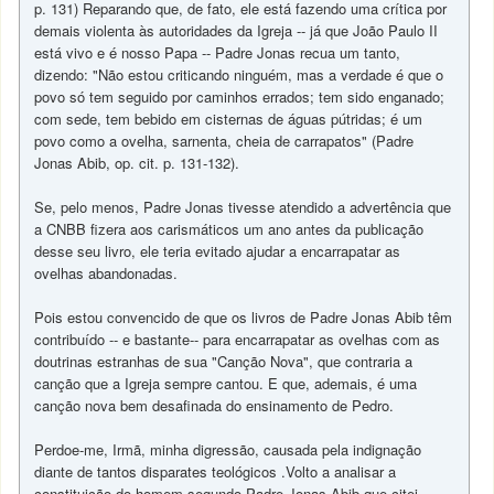
p. 131) Reparando que, de fato, ele está fazendo uma crítica por
demais violenta às autoridades da Igreja -- já que João Paulo II
está vivo e é nosso Papa -- Padre Jonas recua um tanto,
dizendo: "Não estou criticando ninguém, mas a verdade é que o
povo só tem seguido por caminhos errados; tem sido enganado;
com sede, tem bebido em cisternas de águas pútridas; é um
povo como a ovelha, sarnenta, cheia de carrapatos" (Padre
Jonas Abib, op. cit. p. 131-132).
Se, pelo menos, Padre Jonas tivesse atendido a advertência que
a CNBB fizera aos carismáticos um ano antes da publicação
desse seu livro, ele teria evitado ajudar a encarrapatar as
ovelhas abandonadas.
Pois estou convencido de que os livros de Padre Jonas Abib têm
contribuído -- e bastante-- para encarrapatar as ovelhas com as
doutrinas estranhas de sua "Canção Nova", que contraria a
canção que a Igreja sempre cantou. E que, ademais, é uma
canção nova bem desafinada do ensinamento de Pedro.
Perdoe-me, Irmã, minha digressão, causada pela indignação
diante de tantos disparates teológicos .Volto a analisar a
constituição do homem segundo Padre Jonas Abib que citei