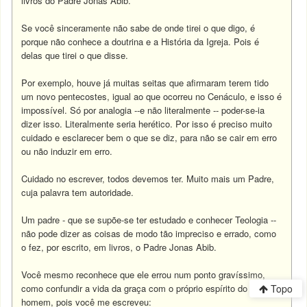
livros do Padre Jonas Abib.
Se você sinceramente não sabe de onde tirei o que digo, é
porque não conhece a doutrina e a História da Igreja. Pois é
delas que tirei o que disse.
Por exemplo, houve já muitas seitas que afirmaram terem tido
um novo pentecostes, igual ao que ocorreu no Cenáculo, e isso é
impossível. Só por analogia --e não literalmente -- poder-se-ia
dizer isso. Literalmente seria herético. Por isso é preciso muito
cuidado e esclarecer bem o que se diz, para não se cair em erro
ou não induzir em erro.
Cuidado no escrever, todos devemos ter. Muito mais um Padre,
cuja palavra tem autoridade.
Um padre - que se supõe-se ter estudado e conhecer Teologia --
não pode dizer as coisas de modo tão impreciso e errado, como
o fez, por escrito, em livros, o Padre Jonas Abib.
Você mesmo reconhece que ele errou num ponto gravíssimo,
como confundir a vida da graça com o próprio espírito do
Topo
homem, pois você me escreveu: