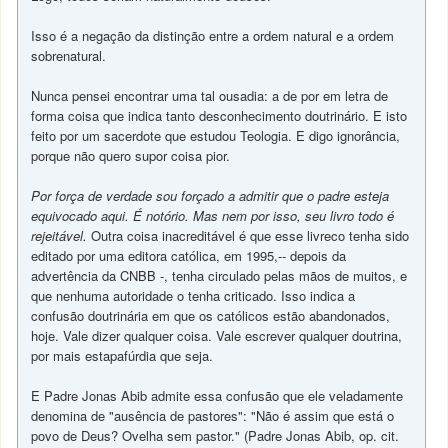
Isso é a negação da distinção entre a ordem natural e a ordem
sobrenatural.
Nunca pensei encontrar uma tal ousadia: a de por em letra de
forma coisa que indica tanto desconhecimento doutrinário. E isto
feito por um sacerdote que estudou Teologia. E digo ignorância,
porque não quero supor coisa pior.
Por força de verdade sou forçado a admitir que o padre esteja
equivocado aqui. É notório. Mas nem por isso, seu livro todo é
rejeitável.
Outra coisa inacreditável é que esse livreco tenha sido
editado por uma editora católica, em 1995,-- depois da
advertência da CNBB -, tenha circulado pelas mãos de muitos, e
que nenhuma autoridade o tenha criticado. Isso indica a
confusão doutrinária em que os católicos estão abandonados,
hoje. Vale dizer qualquer coisa. Vale escrever qualquer doutrina,
por mais estapafúrdia que seja.
E Padre Jonas Abib admite essa confusão que ele veladamente
denomina de "ausência de pastores": "Não é assim que está o
povo de Deus? Ovelha sem pastor." (Padre Jonas Abib, op. cit.