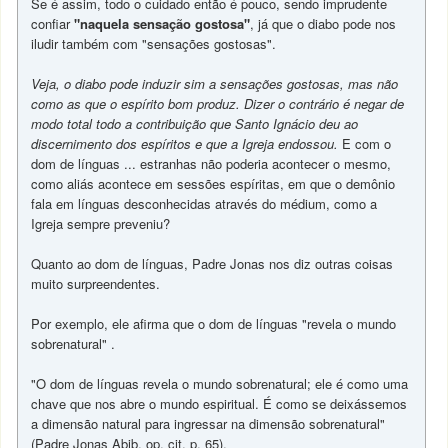
Se é assim, todo o cuidado então é pouco, sendo imprudente
confiar
"naquela sensação gostosa"
, já que o diabo pode nos
iludir também com "sensações gostosas".
Veja, o diabo pode induzir sim a sensações gostosas, mas não
como as que o espírito bom produz. Dizer o contrário é negar de
modo total todo a contribuição que Santo Ignácio deu ao
discernimento dos espíritos e que a Igreja endossou.
E com o
dom de línguas ... estranhas não poderia acontecer o mesmo,
como aliás acontece em sessões espíritas, em que o demônio
fala em línguas desconhecidas através do médium, como a
Igreja sempre preveniu?
Quanto ao dom de línguas, Padre Jonas nos diz outras coisas
muito surpreendentes.
Por exemplo, ele afirma que o dom de línguas "revela o mundo
sobrenatural" .
"O dom de línguas revela o mundo sobrenatural; ele é como uma
chave que nos abre o mundo espiritual. É como se deixássemos
a dimensão natural para ingressar na dimensão sobrenatural"
(Padre Jonas Abib, op. cit. p. 65).