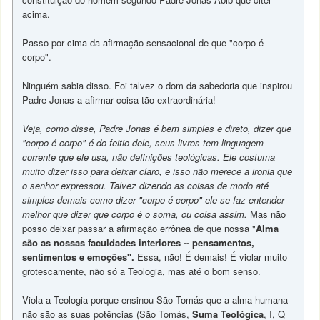
acima.
Passo por cima da afirmação sensacional de que "corpo é
corpo".
Ninguém sabia disso. Foi talvez o dom da sabedoria que inspirou
Padre Jonas a afirmar coisa tão extraordinária!
Veja, como disse, Padre Jonas é bem simples e direto, dizer que
"corpo é corpo" é do feitio dele, seus livros tem linguagem
corrente que ele usa, não definições teológicas. Ele costuma
muito dizer isso para deixar claro, e isso não merece a ironia que
o senhor expressou. Talvez dizendo as coisas de modo até
simples demais como dizer "corpo é corpo" ele se faz entender
melhor que dizer que corpo é o soma, ou coisa assim.
Mas não
posso deixar passar a afirmação errônea de que nossa "
Alma
são as nossas faculdades interiores -- pensamentos,
sentimentos e emoções".
Essa, não!
É demais! É violar muito
grotescamente, não só a Teologia, mas até o bom senso.
Viola a Teologia porque ensinou São Tomás que a alma humana
não são as suas potências (São Tomás,
Suma Teológica
, I, Q