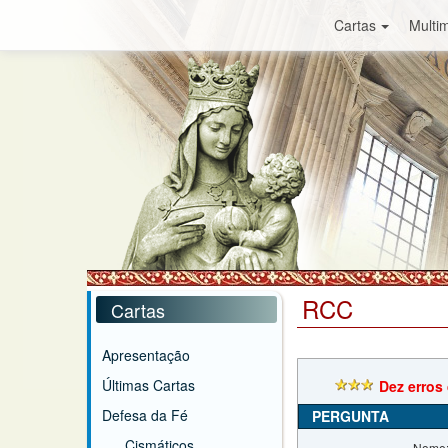
Cartas
Multim
RCC
Cartas
Apresentação
Últimas Cartas
Dez erros 
Defesa da Fé
PERGUNTA
Cismáticos
Nome