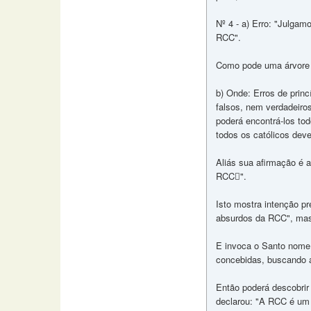
Nº 4 - a) Erro: "Julga
RCC".
Como pode uma árvore 
b) Onde: Erros de princ
falsos, nem verdadeiro
poderá encontrá-los to
todos os católicos dev
Aliás sua afirmação é 
RCC".
Isto mostra intenção pr
absurdos da RCC", mas
E invoca o Santo nome
concebidas, buscando 
Então poderá descobrir
declarou: "A RCC é um 