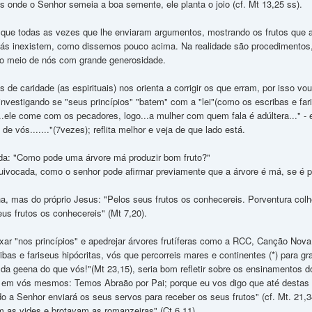
s onde o Senhor semeia a boa semente, ele planta o joio (cf. Mt 13,25 ss).
 que todas as vezes que lhe enviaram argumentos, mostrando os frutos que
 aliás inexistem, como dissemos pouco acima. Na realidade são procedimentos
no meio de nós com grande generosidade.
de caridade (as espirituais) nos orienta a corrigir os que erram, por isso 
investigando se "seus princípios" "batem" com a "lei"(como os escribas e fa
..ele come com os pecadores, logo...a mulher com quem fala é adúltera..." - 
de vós......."(7vezes); reflita melhor e veja de que lado está.
da: "Como pode uma árvore má produzir bom fruto?"
uivocada, como o senhor pode afirmar previamente que a árvore é má, se é p
a, mas do próprio Jesus: "Pelos seus frutos os conhecereis. Porventura col
eus frutos os conhecereis" (Mt 7,20).
ixar "nos princípios" e apedrejar árvores frutíferas como a RCC, Canção Nova,
ibas e fariseus hipócritas, vós que percorreis mares e continentes (*) para gr
a geena do que vós!"(Mt 23,15), seria bom refletir sobre os ensinamentos do
 em vós mesmos: Temos Abraão por Pai; porque eu vos digo que até destas p
 a Senhor enviará os seus servos para receber os seus frutos" (cf. Mt. 21,34
am as vides e brotavam as romanzeiras" (Ct 6,11).