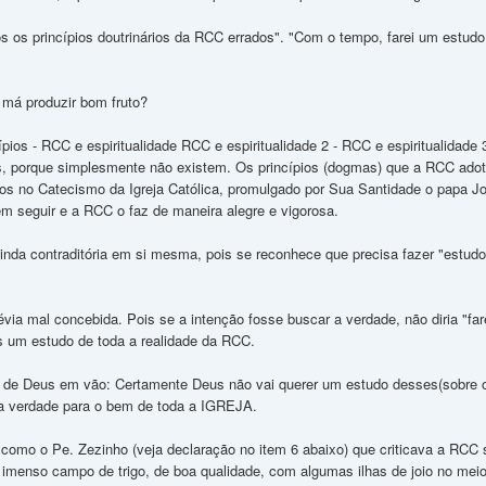
mos os princípios doutrinários da RCC errados". "Com o tempo, farei um estud
má produzir bom fruto?
ípios - RCC e espiritualidade RCC e espiritualidade 2 - RCC e espiritualidad
s, porque simplesmente não existem. Os princípios (dogmas) que a RCC adota
dos no Catecismo da Igreja Católica, promulgado por Sua Santidade o papa Jo
em seguir e a RCC o faz de maneira alegre e vigorosa.
ainda contraditória em si mesma, pois se reconhece que precisa fazer "estu
évia mal concebida. Pois se a intenção fosse buscar a verdade, não diria "f
 um estudo de toda a realidade da RCC.
 de Deus em vão: Certamente Deus não vai querer um estudo desses(sobre o
a verdade para o bem de toda a IGREJA.
 como o Pe. Zezinho (veja declaração no item 6 abaixo) que criticava a R
imenso campo de trigo, de boa qualidade, com algumas ilhas de joio no meio..