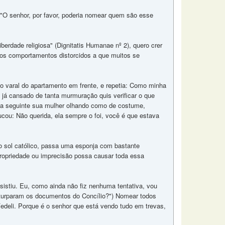
" - "O senhor, por favor, poderia nomear quem são esse
ade religiosa" (Dignitatis Humanae nº 2), quero crer
 e os comportamentos distorcidos a que muitos se
o varal do apartamento em frente, e repetia: Como minha
já cansado de tanta murmuração quis verificar o que
dia seguinte sua mulher olhando como de costume,
cou: Não querida, ela sempre o foi, você é que estava
no sol católico, passa uma esponja com bastante
ropriedade ou imprecisão possa causar toda essa
istiu. Eu, como ainda não fiz nenhuma tentativa, vou
deturparam os documentos do Concílio?") Nomear todos
deli. Porque é o senhor que está vendo tudo em trevas,