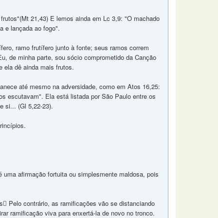
s frutos"(Mt 21,43) E lemos ainda em Lc 3,9: "O machado
da e lançada ao fogo".
ero, ramo frutífero junto à fonte; seus ramos correm
 Eu, de minha parte, sou sócio comprometido da Canção
e ela dê ainda mais frutos.
rmanece até mesmo na adversidade, como em Atos 16,25:
os escutavam". Ela está listada por São Paulo entre os
 si... (Gl 5,22-23).
rincípios.
a é uma afirmação fortuita ou simplesmente maldosa, pois
s Pelo contrário, as ramificações vão se distanciando
ar ramificação viva para enxertá-la de novo no tronco.