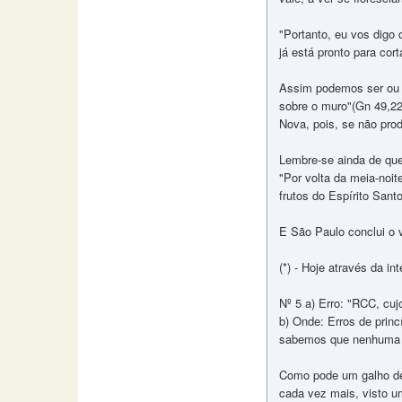
"Portanto, eu vos digo
já está pronto para cor
Assim podemos ser ou u
sobre o muro"(Gn 49,22
Nova, pois, se não prod
Lembre-se ainda de que
"Por volta da meia-noit
frutos do Espírito Santo
E São Paulo conclui o ve
(*) - Hoje através da int
Nº 5 a) Erro: "RCC, cu
b) Onde: Erros de princ
sabemos que nenhuma ram
Como pode um galho de 
cada vez mais, visto um