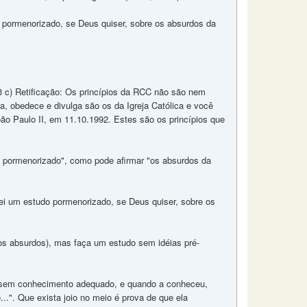
o pormenorizado, se Deus quiser, sobre os absurdos da
e 3 c) Retificação: Os princípios da RCC não são nem
, obedece e divulga são os da Igreja Católica e você
ão Paulo II, em 11.10.1992. Estes são os princípios que
do pormenorizado", como pode afirmar "os absurdos da
arei um estudo pormenorizado, se Deus quiser, sobre os
s absurdos), mas faça um estudo sem idéias pré-
CC sem conhecimento adequado, e quando a conheceu,
.". Que exista joio no meio é prova de que ela