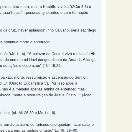
ois a letra mata, mas o Espírito vivifica"(2Cor 3,6) e
 Escrituras:"...pessoas ignorantes e sem formação
 da cruz, haver aplausos". "no Calvário, seria sacrílego
ue continua morto e enterrado.
e nós"(Jo 1,14). "A palavra de Deus é viva e eficaz" (Hb
bra de como o rei Davi dançou diante da Arca da Aliança
eu coração, o desprezou" (1Cr 15,29).
 paixão, morte, ressurreição e ascensão do Senhor:
..." (Oração Eucarística V). Por isso após a
ta não é a maneira apenas minha de entender, mas
áscoa: morte e ressurreição de Jesus Cristo..." (João
ticos (cf. Mt 26,30 e Mc 14,16).
us em Jerusalém, os fariseus que queriam fazer calar o
se calarem, as pedras gritarão"(Lc 19, 39-40).