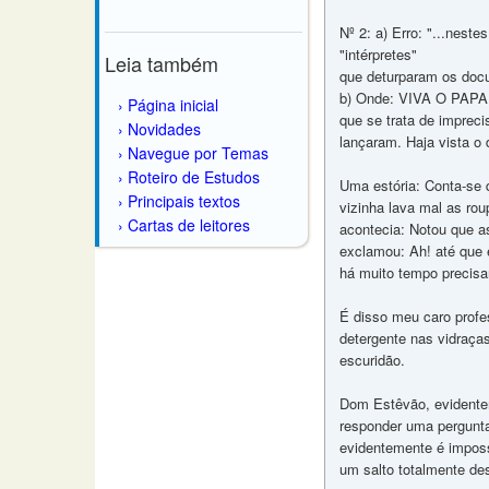
Nº 2: a) Erro: "...nest
"intérpretes"
Leia também
que deturparam os doc
b) Onde: VIVA O PAPA!
Página inicial
que se trata de impreci
Novidades
lançaram. Haja vista o
Navegue por Temas
Roteiro de Estudos
Uma estória: Conta-se 
Principais textos
vizinha lava mal as ro
Cartas de leitores
acontecia: Notou que a
exclamou: Ah! até que 
há muito tempo precisa
É disso meu caro profe
detergente nas vidraça
escuridão.
Dom Estêvão, evidentem
responder uma pergunta
evidentemente é imposs
um salto totalmente des