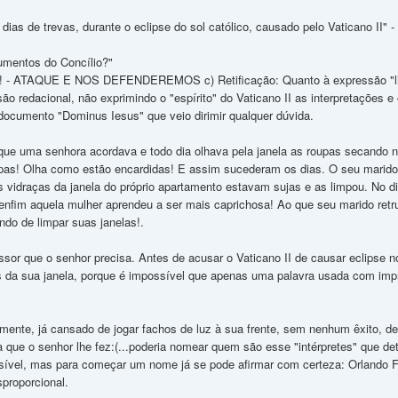
es dias de trevas, durante o eclipse do sol católico, causado pelo Vaticano II
umentos do Concílio?"
 - ATAQUE E NOS DEFENDEREMOS c) Retificação: Quanto à expressão "liberd
são redacional, não exprimindo o "espírito" do Vaticano II as interpretações
 documento "Dominus Iesus" que veio dirimir qualquer dúvida.
que uma senhora acordava e todo dia olhava pela janela as roupas secando n
upas! Olha como estão encardidas! E assim sucederam os dias. O seu marido 
s vidraças da janela do próprio apartamento estavam sujas e as limpou. No 
enfim aquela mulher aprendeu a ser mais caprichosa! Ao que seu marido retru
ndo de limpar suas janelas!.
ssor que o senhor precisa. Antes de acusar o Vaticano II de causar eclipse 
s da sua janela, porque é impossível que apenas uma palavra usada com imp
ente, já cansado de jogar fachos de luz à sua frente, sem nenhum êxito, des
 que o senhor lhe fez:(...poderia nomear quem são esse "intérpretes" que 
ível, mas para começar um nome já se pode afirmar com certeza: Orlando Fe
proporcional.