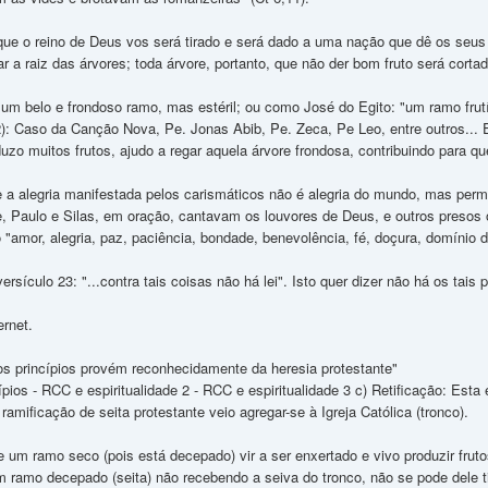
 que o reino de Deus vos será tirado e será dado a uma nação que dê os seu
tar a raiz das árvores; toda árvore, portanto, que não der bom fruto será corta
m belo e frondoso ramo, mas estéril; ou como José do Egito: "um ramo frutíf
): Caso da Canção Nova, Pe. Jonas Abib, Pe. Zeca, Pe Leo, entre outros...
uzo muitos frutos, ajudo a regar aquela árvore frondosa, contribuindo para qu
 a alegria manifestada pelos carismáticos não é alegria do mundo, mas pe
e, Paulo e Silas, em oração, cantavam os louvores de Deus, e outros presos 
 "amor, alegria, paz, paciência, bondade, benevolência, fé, doçura, domínio de
rsículo 23: "...contra tais coisas não há lei". Isto quer dizer não há os tais p
ernet.
jos princípios provém reconhecidamente da heresia protestante"
ípios - RCC e espiritualidade 2 - RCC e espiritualidade 3 c) Retificação: Est
ificação de seita protestante veio agregar-se à Igreja Católica (tronco).
um ramo seco (pois está decepado) vir a ser enxertado e vivo produzir fruto
 ramo decepado (seita) não recebendo a seiva do tronco, não se pode dele tir