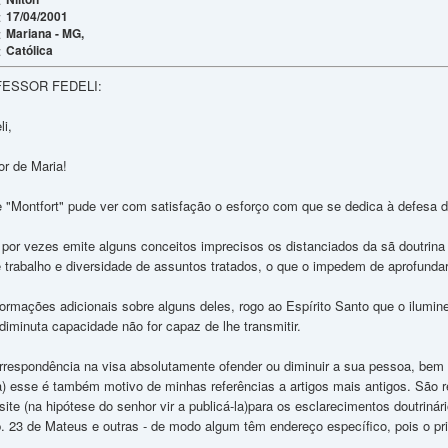
17/04/2001
:
Mariana - MG,
:
Católica
:
ESSOR FEDELI:
li,
r de Maria!
e "Montfort" pude ver com satisfação o esforço com que se dedica à defesa da 
por vezes emite alguns conceitos imprecisos os distanciados da sã doutrina 
trabalho e diversidade de assuntos tratados, o que o impedem de aprofunda
nformações adicionais sobre alguns deles, rogo ao Espírito Santo que o ilumi
iminuta capacidade não for capaz de lhe transmitir.
correspondência na visa absolutamente ofender ou diminuir a sua pessoa, b
esse é também motivo de minhas referências a artigos mais antigos. São r
o site (na hipótese do senhor vir a publicá-la)para os esclarecimentos doutri
p. 23 de Mateus e outras - de modo algum têm endereço específico, pois o pr