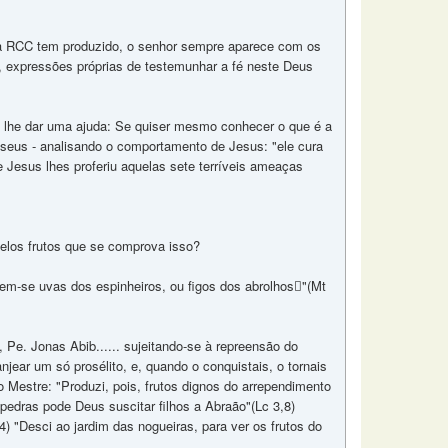
 a RCC tem produzido, o senhor sempre aparece com os
, expressões próprias de testemunhar a fé neste Deus
vou lhe dar uma ajuda: Se quiser mesmo conhecer o que é a
riseus - analisando o comportamento de Jesus: "ele cura
e Jesus lhes proferiu aquelas sete terríveis ameaças
elos frutos que se comprova isso?
hem-se uvas dos espinheiros, ou figos dos abrolhos"(Mt
 Pe. Jonas Abib...... sujeitando-se à repreensão do
anjear um só prosélito, e, quando o conquistais, o tornais
 Mestre: "Produzi, pois, frutos dignos do arrependimento
edras pode Deus suscitar filhos a Abraão"(Lc 3,8)
) "Desci ao jardim das nogueiras, para ver os frutos do