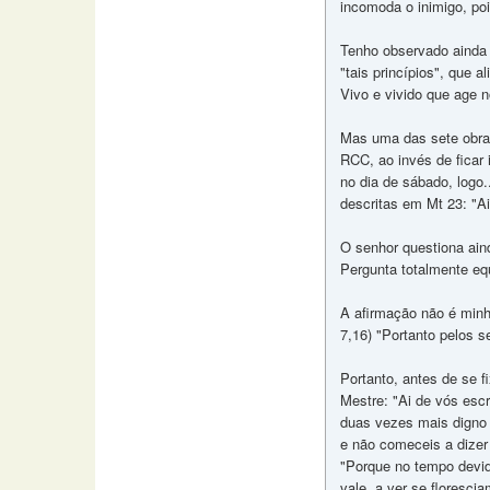
incomoda o inimigo, poi
Tenho observado ainda
"tais princípios", que
Vivo e vivido que age 
Mas uma das sete obras 
RCC, ao invés de ficar 
no dia de sábado, logo.
descritas em Mt 23: "Ai 
O senhor questiona ain
Pergunta totalmente eq
A afirmação não é minh
7,16) "Portanto pelos s
Portanto, antes de se f
Mestre: "Ai de vós escr
duas vezes mais digno d
e não comeceis a dizer
"Porque no tempo devido
vale, a ver se floresci