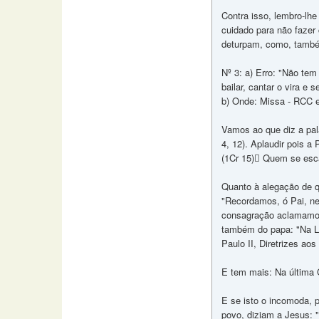
Contra isso, lembro-lhe
cuidado para não fazer
deturpam, como, também
Nº 3: a) Erro: "Não tem
bailar, cantar o vira e s
b) Onde: Missa - RCC e 
Vamos ao que diz a pala
4, 12). Aplaudir pois a
(1Cr 15) Quem se escan
Quanto à alegação de q
"Recordamos, ó Pai, ne
consagração aclamamos 
também do papa: "Na Lit
Paulo II, Diretrizes aos
E tem mais: Na última 
E se isto o incomoda, p
povo, diziam a Jesus: "