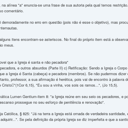
 na alínea "a" enuncia-se uma frase de sua autoria pela qual temos restrição.
sso comentário.
 demoradamente no erro em questão (pois não é esse o objetivo), mas procu
nternautas.
 alguns itens encontram-se asteriscos. No final do próprio item está a obser
são meus.
rovei que a Igreja é santa e não pecadora"
 pecadora, e outros absurdos (Parte II) c) Retificação: Sendo a Igreja o Corp
 que a Igreja é Santa (cabeça) e pecadora (membros). Se não pudermos dizer
tanto, professor, a sua afirmação é herética, pois vai de encontro à palavra
risto"(1Cor 6,15), "Eu sou a vinha, vos sois os ramos...", (Jo 15,5).
ática Lumen Gentium-item 8: "a Igreja reúne em seu seio os pecadores, e 
descanso prossegue no seu esforço de penitência e renovação".
a Católica, § 825: "Já na terra a Igreja está ornada de verdadeira santidad
 adquirir...". Se pela definição da própria Igreja se diz imperfeita e que a sant