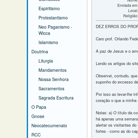
Enviada em
Espiritismo
Local
Religião
Protestantismo
DEZ ERROS DO PROF
Neo Paganismo -
Wicca
Caro prof. Orlando Fede
Islamismo
A paz de Jesus e o amo
Doutrina
Liturgia
Lendo os artigos do sit
Mandamentos
Observei, contudo, que 
Nossa Senhora
suponho do excesso de 
Sacramentos
Por isso ao levar-lhe i
Sagrada Escritura
coração o que a minha d
O Papa
Notas: a) O título da 
Gnose
há apenas uma semana) 
alertar os visitantes d
Neocatecumenato
fortes - como as do ca
RCC