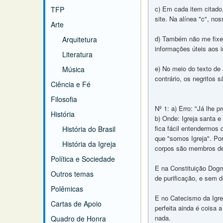
c) Em cada item citado,
TFP
site. Na alínea "c", no
Arte
d) Também não me fixei
Arquitetura
informações úteis aos i
Literatura
e) No meio do texto de
Música
contrário, os negritos 
Ciência e Fé
Filosofia
Nº 1: a) Erro: "Já lhe p
História
b) Onde: Igreja santa e
fica fácil entendermos
História do Brasil
que "somos Igreja". Por
História da Igreja
corpos são membros de C
Política e Sociedade
E na Constituição Dogm
Outros temas
de purificação, e sem 
Polêmicas
E no Catecismo da Igrej
Cartas de Apoio
perfeita ainda é coisa a
nada.
Quadro de Honra