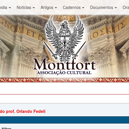
idia
Noticias
Artigos
Cadernos
Documentos
Or
do prof. Orlando Fedeli
Nilton
: