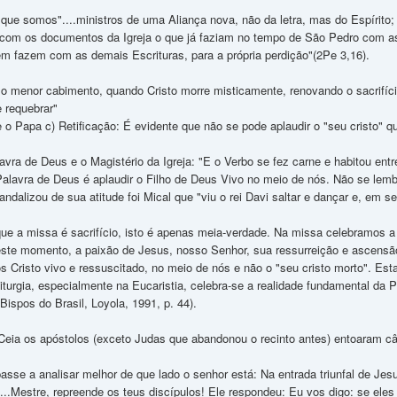
 que somos"....ministros de uma Aliança nova, não da letra, mas do Espírito; p
 com os documentos da Igreja o que já faziam no tempo de São Pedro com as
 fazem com as demais Escrituras, para a própria perdição"(2Pe 3,16).
 o menor cabimento, quando Cristo morre misticamente, renovando o sacrifício
e requebrar"
o Papa c) Retificação: É evidente que não se pode aplaudir o "seu cristo" q
vra de Deus e o Magistério da Igreja: "E o Verbo se fez carne e habitou entr
 Palavra de Deus é aplaudir o Filho de Deus Vivo no meio de nós. Não se lem
dalizou de sua atitude foi Mical que "viu o rei Davi saltar e dançar e, em s
ue a missa é sacrifício, isto é apenas meia-verdade. Na missa celebramos a
ste momento, a paixão de Jesus, nosso Senhor, sua ressurreição e ascensão.
Cristo vivo e ressuscitado, no meio de nós e não o "seu cristo morto". Es
urgia, especialmente na Eucaristia, celebra-se a realidade fundamental da P
 Bispos do Brasil, Loyola, 1991, p. 44).
Ceia os apóstolos (exceto Judas que abandonou o recinto antes) entoaram cân
asse a analisar melhor de que lado o senhor está: Na entrada triunfal de Jes
...Mestre, repreende os teus discípulos! Ele respondeu: Eu vos digo: se eles 