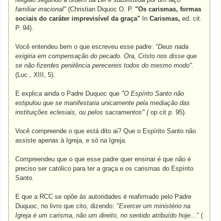
familiar irracional"
(Christian Diquoc O. P.
"Os carismas, formas
sociais do caráter imprevisível da graça"
In
Carismas,
ed. cit.
P. 94).
Você entendeu bem o que escreveu esse padre:
"Deus nada
exigiria em compensação do pecado. Ora, Cristo nos disse que
se não fizerdes penitência perecereis todos do mesmo modo".
(Luc., XIII, 5).
E explica ainda o Padre Duquoc que
"O Espírito Santo não
estipulou que se manifestaria unicamente pela mediação das
instituições eclesiais, ou pelos sacramentos" (
op cit p. 95).
Você compreende o que está dito ai? Que o Espírito Santo não
assiste apenas à Igreja, e só na Igreja.
Compreendeu que o que esse padre quer ensinar é que não é
preciso ser católico para ter a graça e os carismas do Espírito
Santo.
E que a RCC se opõe às autoridades é reafirmado pelo Padre
Duquoc, no livro que cito, dizendo:
"Exercer um ministério na
Igreja é um carisma, não um direito, no sentido atribuído hoje..."
(