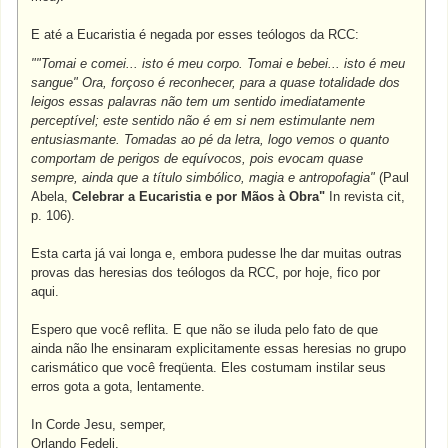
E até a Eucaristia é negada por esses teólogos da RCC:
""Tomai e comei... isto é meu corpo. Tomai e bebei... isto é meu
sangue" Ora, forçoso é reconhecer, para a quase totalidade dos
leigos essas palavras não tem um sentido imediatamente
perceptível; este sentido não é em si nem estimulante nem
entusiasmante. Tomadas ao pé da letra, logo vemos o quanto
comportam de perigos de equívocos, pois evocam quase
sempre, ainda que a título simbólico, magia e antropofagia"
(Paul
Abela,
Celebrar a Eucaristia e por Mãos à Obra"
In revista cit,
p. 106).
Esta carta já vai longa e, embora pudesse lhe dar muitas outras
provas das heresias dos teólogos da RCC, por hoje, fico por
aqui.
Espero que você reflita. E que não se iluda pelo fato de que
ainda não lhe ensinaram explicitamente essas heresias no grupo
carismático que você freqüenta. Eles costumam instilar seus
erros gota a gota, lentamente.
In Corde Jesu, semper,
Orlando Fedeli.