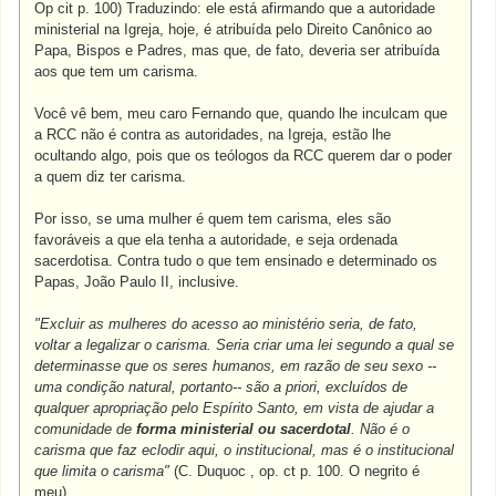
Op cit p. 100) Traduzindo: ele está afirmando que a autoridade
ministerial na Igreja, hoje, é atribuída pelo Direito Canônico ao
Papa, Bispos e Padres, mas que, de fato, deveria ser atribuída
aos que tem um carisma.
Você vê bem, meu caro Fernando que, quando lhe inculcam que
a RCC não é contra as autoridades, na Igreja, estão lhe
ocultando algo, pois que os teólogos da RCC querem dar o poder
a quem diz ter carisma.
Por isso, se uma mulher é quem tem carisma, eles são
favoráveis a que ela tenha a autoridade, e seja ordenada
sacerdotisa. Contra tudo o que tem ensinado e determinado os
Papas, João Paulo II, inclusive.
"Excluir as mulheres do acesso ao ministério seria, de fato,
voltar a legalizar o carisma. Seria criar uma lei segundo a qual se
determinasse que os seres humanos, em razão de seu sexo --
uma condição natural, portanto-- são a priori, excluídos de
qualquer apropriação pelo Espírito Santo, em vista de ajudar a
comunidade de
forma ministerial ou sacerdotal
. Não é o
carisma que faz eclodir aqui, o institucional, mas é o institucional
que limita o carisma"
(C. Duquoc , op. ct p. 100. O negrito é
meu).