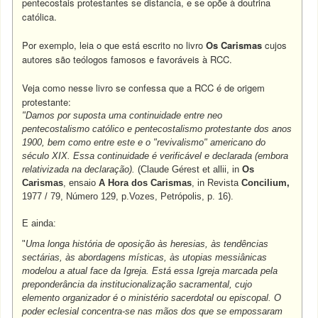
pentecostais protestantes se distancia, e se opõe à doutrina
católica.
Por exemplo, leia o que está escrito no livro
Os Carismas
cujos
autores são teólogos famosos e favoráveis à RCC.
Veja como nesse livro se confessa que a RCC é de origem
protestante:
"Damos por suposta uma continuidade entre neo
pentecostalismo católico e pentecostalismo protestante dos anos
1900, bem como entre este e o "revivalismo" americano do
século XIX. Essa continuidade é verificável e declarada (embora
relativizada na declaração).
(Claude Gérest et allii, in
Os
Carismas
, ensaio
A Hora dos Carismas
, in Revista
Concilium,
1977 / 79, Número 129, p.Vozes, Petrópolis, p. 16).
E ainda:
"
Uma longa história de oposição às heresias, às tendências
sectárias, às abordagens místicas, às utopias messiânicas
modelou a atual face da Igreja. Está essa Igreja marcada pela
preponderância da institucionalização sacramental, cujo
elemento organizador é o ministério sacerdotal ou episcopal. O
poder eclesial concentra-se nas mãos dos que se empossaram