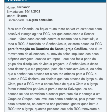
Fernando
Nome:
20/11/2002
Enviada em:
19 anos
Idade:
2.o grau concluído
Escolaridade:
Meu caro Orlando, eu fiquei muito triste ao ver vc dizer que seria
possível inimigo agir na RCC, por que como disse o Senhor
Jesus: "Uma casa dividida contra si mesma não subsistirá", e
toda a RCC, é fundada no Senhor Jesus, existem casas da RCC
para formação na Doutrina da Santa Igreja Católica,
não é um
movimento de alucinados, ou movido pelos impulsos dos seus
próprios corações, quando um rapaz , que não fazia parte do
grupo dos discípulos de Jesus pregava, o Senhor Jesus disse
para deixar que ele pregasse, pois ele anunciava Jesus, eu acho
que o senhor não precisa ter olhos tão críticos para a RCC, e
nunca a RCC declarou ou declara que não precisa da Igreja ou do
Clero, pois a RCC tem a consciência de que o Clero e a Igreja
foram instituídos por Jesus para a nossa Salvação, eu sou
carioca se não convidaria o senhor para num dia ir comigo a um
Grupo de Oração, não leve isso como zombaria, pois jamais tive
essa pretensão, ao contrário não podemos ignorar quão bem a
RCC traz a Igreja, quantas pessoas que pela RCC renovaram a