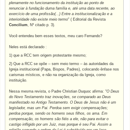
plenamente no funcionamento da instituição ao ponto de
renunciar à fundação duma família e, até uma data recente, ao
exercício de uma profissão(...) Entre a institucionalização e a
interioridade não existe meio termo
" ( Editorial da Revista
Concilium
, N* citado p. 3).
Você entendeu bem esses textos, meu caro Fernando?
Neles está declarado :
1) que a RCC tem origem protestante mesmo;
2) Que a RCC se opõe -- sem meio termo -- às autoridades da
Igreja institucional (Papa, Bispos, Padres), colocando ênfase nos
carismas místicos, e não na organização da Igreja, como
instituição.
Nessa mesma revista, o Padre Christian Duquoc afirma:
"O Deus
do Novo Testamento traz inovações, se comparado ao Deus
manifestado no Antigo Testamento. O Deus de Jesus não é um
legislador, mas um Pai. Perdoa sem exigir compensações;
perdoa porque, sendo os homens seus filhos, os ama. Em
compensação, os homens são fiéis a ele, não para evitar o
castigo infligido por um Juiz, mas porque é seu Pai. Assim a
religião segundo a ordem da Lei é substituída por um laço