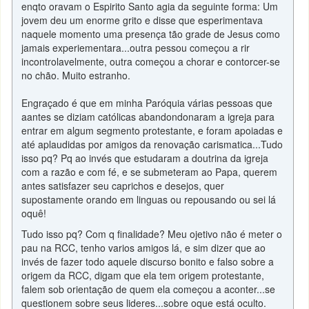
enqto oravam o Espirito Santo agia da seguinte forma: Um
jovem deu um enorme grito e disse que esperimentava
naquele momento uma presença tão grade de Jesus como
jamais experiementara...outra pessou começou a rir
incontrolavelmente, outra começou a chorar e contorcer-se
no chão. Muito estranho.
Engraçado é que em minha Paróquia várias pessoas que
aantes se diziam católicas abandondonaram a igreja para
entrar em algum segmento protestante, e foram apoiadas e
até aplaudidas por amigos da renovação carismatica...Tudo
isso pq? Pq ao invés que estudaram a doutrina da igreja
com a razão e com fé, e se submeteram ao Papa, querem
antes satisfazer seu caprichos e desejos, quer
supostamente orando em linguas ou repousando ou sei lá
oquê!
Tudo isso pq? Com q finalidade? Meu ojetivo não é meter o
pau na RCC, tenho varios amigos lá, e sim dizer que ao
invés de fazer todo aquele discurso bonito e falso sobre a
origem da RCC, digam que ela tem origem protestante,
falem sob orientação de quem ela começou a aconter...se
questionem sobre seus lideres...sobre oque está oculto.