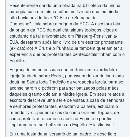
Recentemente dando uma olhada na biblioteca da minha
paróquia caiu em minha mãos um livro do qual eu ainda
não havia ouvido falar "O Fim de Semana de
Duquesne"...fala sobre a origem da RCC. A escritora fala
da origem da RCC da qual ela, alguns teologos leigos e
estudante da tal universidade em Pittsburg-Pensilvania-
EUA, desejaram após ler o livro de um escritor protestante
(ex-católico) A Cruz e o Punhal,que também queriam ter a
experiencia que os protestantes pentecostais tinham com o
Espirito.
Engraçado como pessoas que pertenciam a verdadeira
Igreja fundada sobre Pedro, pudessem deixar de lado toda
doutrina Santa toda Tradição da verdadeira Igreja, para se
aconselharem e pedirem para ser batizados pelas mãos
daqueles q tanto odeiam a Madre Igreja. Em seus relatos a
escritora descreve uma serie de visitas à casa de senhoras
e senhores protestantes, estudam a palavra, estudam o
referido livro...pedem dicas de como orar em linguas, de
como profetizar, e como se abrir ao Espírito e por fim
imploram para ser batizados no Espírito. É lastimável!
Em uma festa de aniversario de um padre, é descrito q