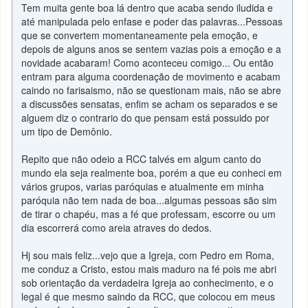
Tem muita gente boa lá dentro que acaba sendo iludida e
até manipulada pelo enfase e poder das palavras...Pessoas
que se convertem momentaneamente pela emoção, e
depois de alguns anos se sentem vazias pois a emoção e a
novidade acabaram! Como aconteceu comigo... Ou então
entram para alguma coordenação de movimento e acabam
caindo no farisaismo, não se questionam mais, não se abre
a discussões sensatas, enfim se acham os separados e se
alguem diz o contrario do que pensam está possuido por
um tipo de Demônio.
Repito que não odeio a RCC talvés em algum canto do
mundo ela seja realmente boa, porém a que eu conheci em
vários grupos, varias paróquias e atualmente em minha
paróquia não tem nada de boa...algumas pessoas são sim
de tirar o chapéu, mas a fé que professam, escorre ou um
dia escorrerá como areia atraves do dedos.
Hj sou mais feliz...vejo que a Igreja, com Pedro em Roma,
me conduz a Cristo, estou mais maduro na fé pois me abri
sob orientação da verdadeira Igreja ao conhecimento, e o
legal é que mesmo saindo da RCC, que colocou em meus