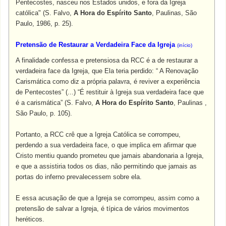
Pentecostes, nasceu nos Estados unidos, e fora da Igreja
católica" (S. Falvo,
A Hora do Espírito Santo
, Paulinas, São
Paulo, 1986, p. 25).
Pretensão de Restaurar a Verdadeira Face da Igreja
(
início
)
A finalidade confessa e pretensiosa da RCC é a de restaurar a
verdadeira face da Igreja, que Ela teria perdido: “ A Renovação
Carismática como diz a própria palavra, é reviver a experiência
de Pentecostes” (...) “É restituir à Igreja sua verdadeira face que
é a carismática” (S. Falvo,
A Hora do Espírito Santo
, Paulinas ,
São Paulo, p. 105).
Portanto, a RCC crê que a Igreja Católica se corrompeu,
perdendo a sua verdadeira face, o que implica em afirmar que
Cristo mentiu quando prometeu que jamais abandonaria a Igreja,
e que a assistiria todos os dias, não permitindo que jamais as
portas do inferno prevalecessem sobre ela.
E essa acusação de que a Igreja se corrompeu, assim como a
pretensão de salvar a Igreja, é típica de vários movimentos
heréticos.