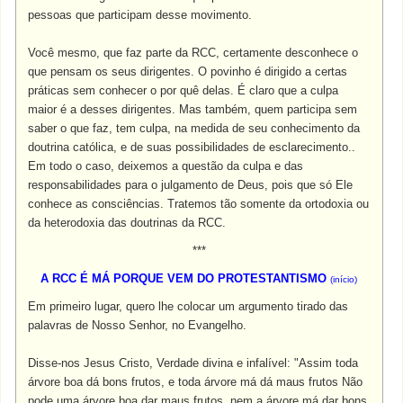
pessoas que participam desse movimento.
Você mesmo, que faz parte da RCC, certamente desconhece o
que pensam os seus dirigentes. O povinho é dirigido a certas
práticas sem conhecer o por quê delas. É claro que a culpa
maior é a desses dirigentes. Mas também, quem participa sem
saber o que faz, tem culpa, na medida de seu conhecimento da
doutrina católica, e de suas possibilidades de esclarecimento..
Em todo o caso, deixemos a questão da culpa e das
responsabilidades para o julgamento de Deus, pois que só Ele
conhece as consciências. Tratemos tão somente da ortodoxia ou
da heterodoxia das doutrinas da RCC.
***
A RCC É MÁ PORQUE VEM DO PROTESTANTISMO
(
início
)
Em primeiro lugar, quero lhe colocar um argumento tirado das
palavras de Nosso Senhor, no Evangelho.
Disse-nos Jesus Cristo, Verdade divina e infalível: "Assim toda
árvore boa dá bons frutos, e toda árvore má dá maus frutos Não
pode uma árvore boa dar maus frutos, nem a árvore má dar bons