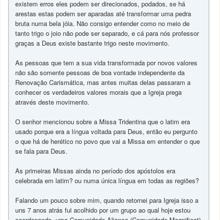
existem erros eles podem ser direcionados, podados, se há
arestas estas podem ser aparadas até transformar uma pedra
bruta numa bela jóia. Não consigo entender como no meio de
tanto trigo o joio não pode ser separado, e cá para nós professor
graças a Deus existe bastante trigo neste movimento.
As pessoas que tem a sua vida transformada por novos valores
não são somente pessoas de boa vontade independente da
Renovação Carismática, mas antes muitas delas passaram a
conhecer os verdadeiros valores morais que a Igreja prega
através deste movimento.
O senhor mencionou sobre a Missa Tridentina que o latim era
usado porque era a língua voltada para Deus, então eu pergunto
o que há de herético no povo que vai a Missa em entender o que
se fala para Deus.
As primeiras Missas ainda no período dos apóstolos era
celebrada em latim? ou numa única língua em todas as regiões?
Falando um pouco sobre mim, quando retornei para Igreja isso a
uns 7 anos atrás fui acolhido por um grupo ao qual hoje estou
coordenando, uma Comunidade Aliança (Comunidade Magnificat)