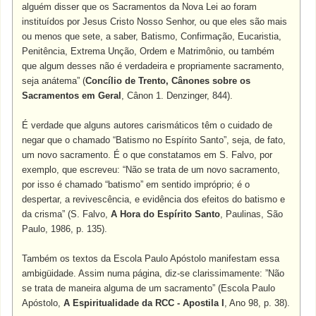
alguém disser que os Sacramentos da Nova Lei ao foram
instituídos por Jesus Cristo Nosso Senhor, ou que eles são mais
ou menos que sete, a saber, Batismo, Confirmação, Eucaristia,
Penitência, Extrema Unção, Ordem e Matrimônio, ou também
que algum desses não é verdadeira e propriamente sacramento,
seja anátema” (
Concílio de Trento, Cânones sobre os
Sacramentos em Geral
, Cânon 1. Denzinger, 844).
É verdade que alguns autores carismáticos têm o cuidado de
negar que o chamado “Batismo no Espírito Santo”, seja, de fato,
um novo sacramento. É o que constatamos em S. Falvo, por
exemplo, que escreveu: “Não se trata de um novo sacramento,
por isso é chamado “batismo” em sentido impróprio; é o
despertar, a revivescência, e evidência dos efeitos do batismo e
da crisma” (S. Falvo,
A Hora do Espírito Santo
, Paulinas, São
Paulo, 1986, p. 135).
Também os textos da Escola Paulo Apóstolo manifestam essa
ambigüidade. Assim numa página, diz-se clarissimamente: ”Não
se trata de maneira alguma de um sacramento” (Escola Paulo
Apóstolo,
A Espiritualidade da RCC -
Apostila I
, Ano 98, p. 38).