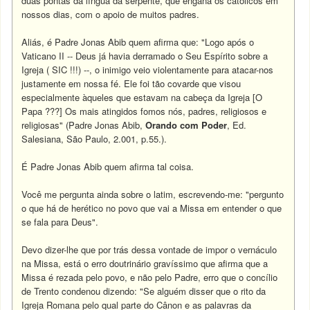
duas pontas da língua da serpente, que engana os católicos em
nossos dias, com o apoio de muitos padres.
Aliás, é Padre Jonas Abib quem afirma que: "Logo após o
Vaticano II -- Deus já havia derramado o Seu Espírito sobre a
Igreja ( SIC !!!) --, o inimigo veio violentamente para atacar-nos
justamente em nossa fé. Ele foi tão covarde que visou
especialmente àqueles que estavam na cabeça da Igreja [O
Papa ???] Os mais atingidos fomos nós, padres, religiosos e
religiosas" (Padre Jonas Abib,
Orando com Poder
, Ed.
Salesiana, São Paulo, 2.001, p.55.).
É Padre Jonas Abib quem afirma tal coisa.
Você me pergunta ainda sobre o latim, escrevendo-me: "pergunto
o que há de herético no povo que vai a Missa em entender o que
se fala para Deus".
Devo dizer-lhe que por trás dessa vontade de impor o vernáculo
na Missa, está o erro doutrinário gravíssimo que afirma que a
Missa é rezada pelo povo, e não pelo Padre, erro que o concílio
de Trento condenou dizendo: "Se alguém disser que o rito da
Igreja Romana pelo qual parte do Cânon e as palavras da