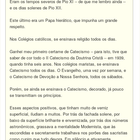
Eram os tempos severos de Pio XI -- de que me lembro ainda --
e os dias solenes de Pio XII.
Este último era um Papa hierático, que impunha um grande
respeito.
Nos Colégios católicos, se ensinava religião todos os dias.
Ganhei meu primeiro certame de Catecismo -- para isto, tive que
saber de cor todo o II Catecismo da Doutrina Cristã -- em 1939,
quando tinha seis anos. Nos colégios maristas, se ensinava
Catecismo todos os dias. O Evangelho, uma vez por semana, e
o Catecismo de Devoção a Nossa Senhora, todos os sábados.
Porém, se ainda se ensinava o Catecismo, decorado, já pouco
se transmitiam os princípios.
Esses aspectos positivos, que tinham muito de verniz
superficial, iludiam a muitos. Por trás da fachada solene, por
baixo da superfície brilhante e envernizada, por trás dos números
astronômicos, grassava a mentalidade Modernista, que às
escondidas e secretamente trabalhava nos porões das sacristias
como cupim que tudo devora. Em silêncio e ativamente.