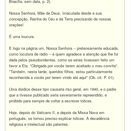
Brasília, sem data, p. 2).
Nossa Senhora, Mãe de Deus, Imaculada desde a sua
concepção, Rainha do Céu e da Terra precisando de nossas
orações!
É uma loucura.
E logo na página um, Nossa Senhora -- pretensamente educada,
como locutora de rádio -- é quem agradece a atenção que lhe foi
dada pelos pseudovidentes, como se estes tivessem feito um
favor a Ela: "Obrigada por vocês terem aceitado o meu convite".
"Também, nesta tarde, queridos filhos, estou particularmente
reconhecida a vocês por terem vindo até aqui" (Ob. cit. P. 01).
Uma doidice desse tipo causaria riso geral, em 1940, e o padre
que a tivesse publicado seria severamente repreendido, e
proibido para sempre de voltar a escrever tolices.
Hoje, depois do Vaticano II, e depois da Missa Nova em
português, se tornou preciso explicar tolices. A decadência
religiosa e intelectual são patentes.