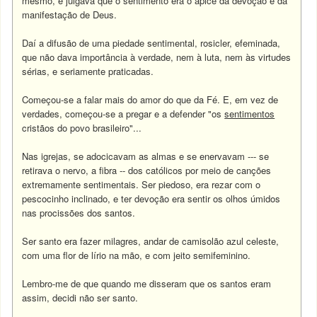
mesmo, e julgava que o sentimento era o ápice da devoção e da
manifestação de Deus.
Daí a difusão de uma piedade sentimental, rosicler, efeminada,
que não dava importância à verdade, nem à luta, nem às virtudes
sérias, e seriamente praticadas.
Começou-se a falar mais do amor do que da Fé. E, em vez de
verdades, começou-se a pregar e a defender "os
sentimentos
cristãos do povo brasileiro"...
Nas igrejas, se adocicavam as almas e se enervavam --- se
retirava o nervo, a fibra -- dos católicos por meio de canções
extremamente sentimentais. Ser piedoso, era rezar com o
pescocinho inclinado, e ter devoção era sentir os olhos úmidos
nas procissões dos santos.
Ser santo era fazer milagres, andar de camisolão azul celeste,
com uma flor de lírio na mão, e com jeito semifeminino.
Lembro-me de que quando me disseram que os santos eram
assim, decidi não ser santo.