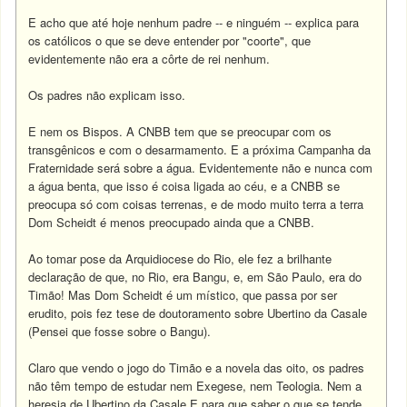
E acho que até hoje nenhum padre -- e ninguém -- explica para
os católicos o que se deve entender por "coorte", que
evidentemente não era a côrte de rei nenhum.
Os padres não explicam isso.
E nem os Bispos. A CNBB tem que se preocupar com os
transgênicos e com o desarmamento. E a próxima Campanha da
Fraternidade será sobre a água. Evidentemente não e nunca com
a água benta, que isso é coisa ligada ao céu, e a CNBB se
preocupa só com coisas terrenas, e de modo muito terra a terra
Dom Scheidt é menos preocupado ainda que a CNBB.
Ao tomar pose da Arquidiocese do Rio, ele fez a brilhante
declaração de que, no Rio, era Bangu, e, em São Paulo, era do
Timão! Mas Dom Scheidt é um místico, que passa por ser
erudito, pois fez tese de doutoramento sobre Ubertino da Casale
(Pensei que fosse sobre o Bangu).
Claro que vendo o jogo do Timão e a novela das oito, os padres
não têm tempo de estudar nem Exegese, nem Teologia. Nem a
heresia de Ubertino da Casale E para que saber o que se tende