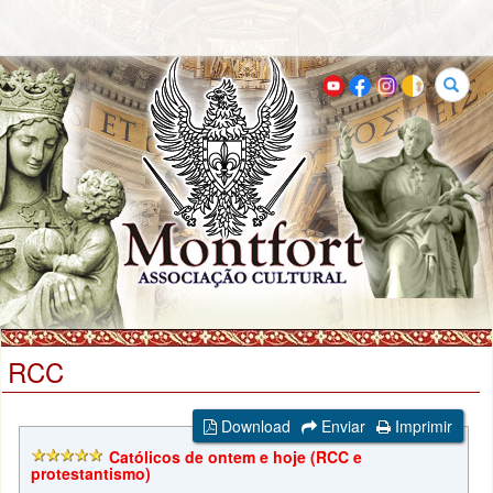
Buscar
RCC
Download
Enviar
Imprimir
Católicos de ontem e hoje (RCC e
protestantismo)