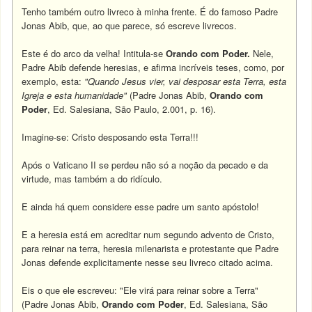
Tenho também outro livreco à minha frente. É do famoso Padre
Jonas Abib, que, ao que parece, só escreve livrecos.
Este é do arco da velha! Intitula-se
Orando com Poder.
Nele,
Padre Abib defende heresias, e afirma incríveis teses, como, por
exemplo, esta:
"Quando Jesus vier, vai desposar esta Terra, esta
Igreja e esta humanidade"
(Padre Jonas Abib,
Orando com
Poder
, Ed. Salesiana, São Paulo, 2.001, p. 16).
Imagine-se: Cristo desposando esta Terra!!!
Após o Vaticano II se perdeu não só a noção da pecado e da
virtude, mas também a do ridículo.
E ainda há quem considere esse padre um santo apóstolo!
E a heresia está em acreditar num segundo advento de Cristo,
para reinar na terra, heresia milenarista e protestante que Padre
Jonas defende explicitamente nesse seu livreco citado acima.
Eis o que ele escreveu: "Ele virá para reinar sobre a Terra"
(Padre Jonas Abib,
Orando com Poder
, Ed. Salesiana, São