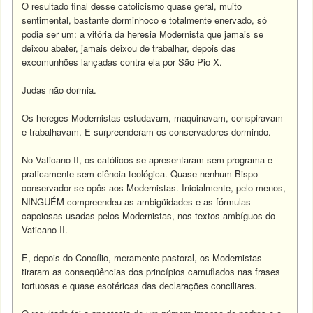
O resultado final desse catolicismo quase geral, muito
sentimental, bastante dorminhoco e totalmente enervado, só
podia ser um: a vitória da heresia Modernista que jamais se
deixou abater, jamais deixou de trabalhar, depois das
excomunhões lançadas contra ela por São Pio X.
Judas não dormia.
Os hereges Modernistas estudavam, maquinavam, conspiravam
e trabalhavam. E surpreenderam os conservadores dormindo.
No Vaticano II, os católicos se apresentaram sem programa e
praticamente sem ciência teológica. Quase nenhum Bispo
conservador se opôs aos Modernistas. Inicialmente, pelo menos,
NINGUÉM compreendeu as ambigüidades e as fórmulas
capciosas usadas pelos Modernistas, nos textos ambíguos do
Vaticano II.
E, depois do Concílio, meramente pastoral, os Modernistas
tiraram as conseqüências dos princípios camuflados nas frases
tortuosas e quase esotéricas das declarações conciliares.