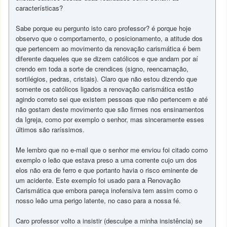
características?
Sabe porque eu pergunto isto caro professor? é porque hoje
observo que o comportamento, o posicionamento, a atitude dos
que pertencem ao movimento da renovação carismática é bem
diferente daqueles que se dizem católicos e que andam por aí
crendo em toda a sorte de crendices (signo, reencarnação,
sortilégios, pedras, cristais). Claro que não estou dizendo que
somente os católicos ligados a renovação carismática estão
agindo correto sei que existem pessoas que não pertencem e até
não gostam deste movimento que são firmes nos ensinamentos
da Igreja, como por exemplo o senhor, mas sinceramente esses
últimos são raríssimos.
Me lembro que no e-mail que o senhor me enviou foi citado como
exemplo o leão que estava preso a uma corrente cujo um dos
elos não era de ferro e que portanto havia o risco eminente de
um acidente. Este exemplo foi usado para a Renovação
Carismática que embora pareça inofensiva tem assim como o
nosso leão uma perigo latente, no caso para a nossa fé.
Caro professor volto a insistir (desculpe a minha insistência) se