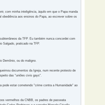
aderir, com minha inteligência, àquilo em que o Papa manda
tal obediência aos ensinos do Papa, ao escrever sobre os
nos subterrâneos da TFP. Eu também nunca concordei com
io Salgado, praticado na TFP.
do Demônio, ou do maligno.
 queimou documentos da Igreja, num recente protesto de
peito das "uniões civis gays".
pa pode estar cometendo "crime contra a Humanidade" ao
bispos vermelhos da CNBB, os padres de passeata
tado Carlos Rodrigues e o senador Marcelo Crivella.