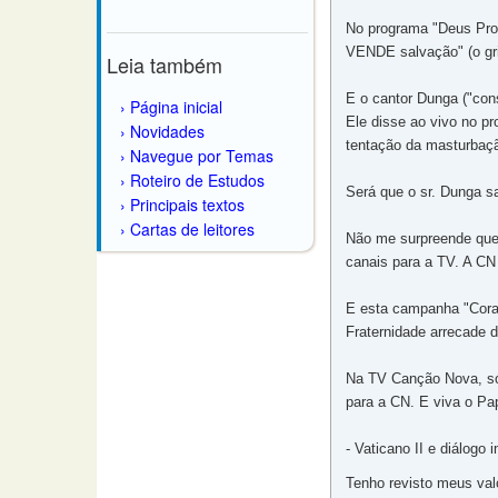
No programa "Deus Prov
VENDE salvação" (o grif
Leia também
E o cantor Dunga ("con
Página inicial
Ele disse ao vivo no p
Novidades
tentação da masturbaç
Navegue por Temas
Roteiro de Estudos
Será que o sr. Dunga s
Principais textos
Cartas de leitores
Não me surpreende que 
canais para a TV. A CN
E esta campanha "Coraç
Fraternidade arrecade d
Na TV Canção Nova, só
para a CN. E viva o Pa
- Vaticano II e diálogo i
Tenho revisto meus valo