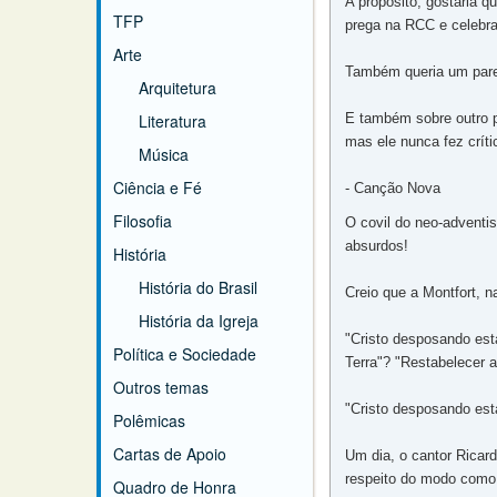
A propósito, gostaria q
TFP
prega na RCC e celebra 
Arte
Também queria um parece
Arquitetura
Literatura
E também sobre outro pr
mas ele nunca fez críti
Música
Ciência e Fé
- Canção Nova
Filosofia
O covil do neo-adventis
absurdos!
História
História do Brasil
Creio que a Montfort, n
História da Igreja
"Cristo desposando esta
Política e Sociedade
Terra"? "Restabelecer 
Outros temas
"Cristo desposando est
Polêmicas
Cartas de Apoio
Um dia, o cantor Ricar
respeito do modo como
Quadro de Honra