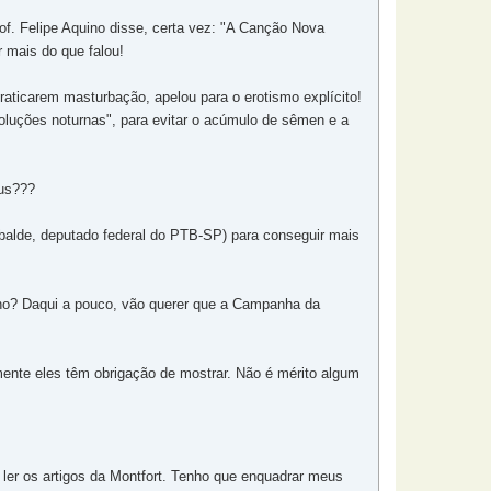
f. Felipe Aquino disse, certa vez: "A Canção Nova
r mais do que falou!
aticarem masturbação, apelou para o erotismo explícito!
luções noturnas", para evitar o acúmulo de sêmen e a
eus???
balde, deputado federal do PTB-SP) para conseguir mais
nho? Daqui a pouco, vão querer que a Campanha da
nte eles têm obrigação de mostrar. Não é mérito algum
a ler os artigos da Montfort. Tenho que enquadrar meus