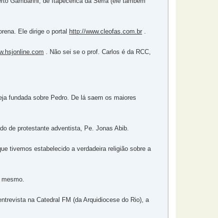
berto Gambarini, de Itapecerica da Serra (ele também
rena. Ele dirige o portal
http://www.cleofas.com.br
.
w.hsjonline.com
. Não sei se o prof. Carlos é da RCC,
greja fundada sobre Pedro. De lá saem os maiores
ado de protestante adventista, Pe. Jonas Abib.
ue tivemos estabelecido a verdadeira religião sobre a
s, mesmo.
trevista na Catedral FM (da Arquidiocese do Rio), a