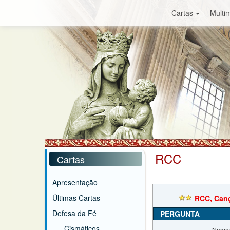
Cartas
Multim
RCC
Cartas
Apresentação
Últimas Cartas
RCC, Canç
Defesa da Fé
PERGUNTA
Cismáticos
Nome