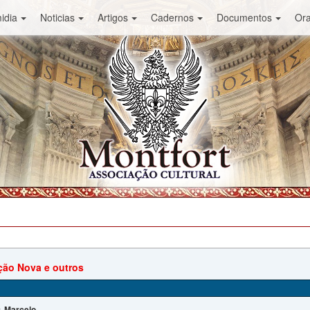
idia
Noticias
Artigos
Cadernos
Documentos
Or
ão Nova e outros
Marcelo
: