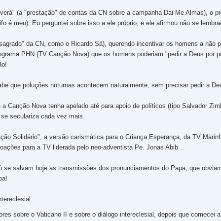
erá" (a "prestação" de contas da CN sobre a campanha Dai-Me Almas), o pro
o é meu). Eu perguntei sobre isso a ele próprio, e ele afirmou não se lembra
sagrado" da CN, como o Ricardo Sá), querendo incentivar os homens a não pr
rograma PHN (TV Canção Nova) que os homens poderiam "pedir a Deus por po
ão!
abe que poluções noturnas acontecem naturalmente, sem precisar pedir a D
a Canção Nova tenha apelado até para apoio de políticos (tipo Salvador Zim
 se seculariza cada vez mais.
ão Solidário", a versão carismática para o Criança Esperança, da TV Mari
oações para a TV liderada pelo neo-adventista Pe. Jonas Abib...
 se salvam hoje as transmissões dos pronunciamentos do Papa, que obviame
pa!
ntereclesial
res sobre o Vaticano II e sobre o diálogo intereclesial, depois que comecei 