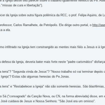
ue a Igreja desse seu parecer sobre o trabalho igualmente herético do Pe. Al
"missas de cura e libertação").
r da Igreja sobre outra figura polêmica da RCC, o prof. Felipe Aquino, de Lo
ofessor, Carlos Ramalhete, de Petrópolis. Ele dirige outro portal, o
http://ww
ca a ela.
mo infiltrado na Igreja tem constrangido as mentes mais fiéis a Jesus e à I
a defesa da Igreja, deveria bater mais forte neste "padre carismático" disfarç
 terra"? "Segunda vinda de Jesus"? "Nosso trabalho só vai terminar depois q
a Igreja"? Estas são algumas heresias do Pe.Jonas.
a terra" e "Restabelecer a Igreja" não são somente heresias. São blasfêmia
do Sá ("consagrado" da Canção Nova, ou CN, na forma abreviada) disse, em en
 José cuidava de Jesus e Nossa Senhora: "São José era um omisso".