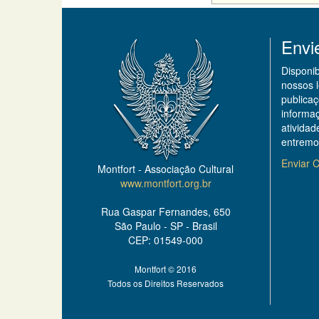
Envi
Disponi
nossos 
publicaç
informa
ativida
entremo
Enviar C
Montfort - Associação Cultural
www.montfort.org.br
Rua Gaspar Fernandes, 650
São Paulo - SP - Brasil
CEP: 01549-000
Montfort © 2016
Todos os Direitos Reservados