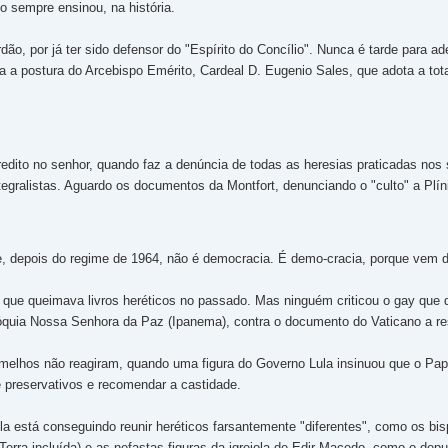
o sempre ensinou, na história.
rdão, por já ter sido defensor do "Espírito do Concílio". Nunca é tarde para 
ora a postura do Arcebispo Emérito, Cardeal D. Eugenio Sales, que adota a to
acredito no senhor, quando faz a denúncia de todas as heresias praticadas 
tegralistas. Aguardo os documentos da Montfort, denunciando o "culto" a Plín
je, depois do regime de 1964, não é democracia. É demo-cracia, porque vem 
a, que queimava livros heréticos no passado. Mas ninguém criticou o gay que
quia Nossa Senhora da Paz (Ipanema), contra o documento do Vaticano a res
melhos não reagiram, quando uma figura do Governo Lula insinuou que o Pa
 preservativos e recomendar a castidade.
ula está conseguindo reunir heréticos farsantemente "diferentes", como os 
erra incluída) e as nefastas figuras da igrejola de Edir Macedo, como o depu