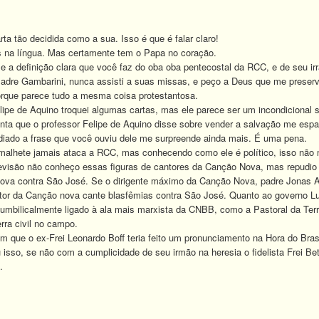
tão decidida como a sua. Isso é que é falar claro!
a língua. Mas certamente tem o Papa no coração.
a definição clara que você faz do oba oba pentecostal da RCC, e de seu ir
e Gambarini, nunca assisti a suas missas, e peço a Deus que me preserve 
orque parece tudo a mesma coisa protestantosa.
 de Aquino troquei algumas cartas, mas ele parece ser um incondicional se
que o professor Felipe de Aquino disse sobre vender a salvação me espant
pudiado a frase que você ouviu dele me surpreende ainda mais. É uma pena.
hete jamais ataca a RCC, mas conhecendo como ele é político, isso não 
são não conheço essas figuras de cantores da Canção Nova, mas repudio c
va contra São José. Se o dirigente máximo da Canção Nova, padre Jonas Ab
or da Canção nova cante blasfêmias contra São José. Quanto ao governo Lula
 umbilicalmente ligado à ala mais marxista da CNBB, como a Pastoral da Terr
rra civil no campo.
e o ex-Frei Leonardo Boff teria feito um pronunciamento na Hora do Brasi
o, se não com a cumplicidade de seu irmão na heresia o fidelista Frei Betto
.