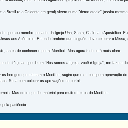
go: o Brasil (e o Ocidente em geral) vivem numa "demo-cracia" (assim mesmo,
te que sou membro pecador da Igreja Una, Santa, Católica e Apostólica. Eu n
r Jesus aos Apóstolos. Entendo também que ninguém deve celebrar a Missa, se
sto, antes de conhecer o portal Montfort. Mas agora tudo está mais claro.
eudo-litúrgicas que dizem "Nós somos a Igreja, você é Igreja", me fazem do
r os hereges que criticam a Montfort, sugiro que o sr. busque a aprovação d
Papa. Seria bom colocar as aprovações no portal.
emais. Mas creio que dei material para muitos textos da Montfort.
 pela paciência.