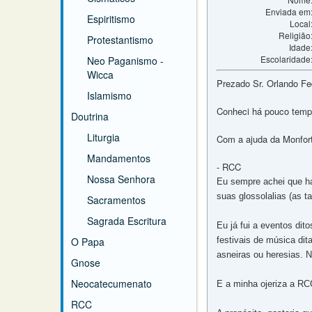
Enviada em
Espiritismo
Local
Religião
Protestantismo
Idade
Escolaridade
Neo Paganismo -
Wicca
Prezado Sr. Orlando Fe
Islamismo
Conheci há pouco tempo 
Doutrina
Liturgia
Com a ajuda da Monfort
Mandamentos
- RCC
Nossa Senhora
Eu sempre achei que hav
suas glossolalias (as t
Sacramentos
Sagrada Escritura
Eu já fui a eventos di
O Papa
festivais de música dit
asneiras ou heresias. 
Gnose
Neocatecumenato
E a minha ojeriza a RC
RCC