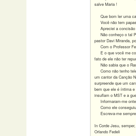
salve Maria !
Que bom ler uma carta 
Você não tem papas n
Apreciei a concisão e 
Não conheço o tal Padr
pastor Davi Miranda, p
Com o Professor Felipe
E o que você me conta 
fato de ele não ter re
Não sabia que o Ramal
Como não tenho televi
um cantor da Canção No
surpreende que um cant
bem que ele é íntima e
insuflam o MST e a gue
Informaram-me ontem qu
Como ele conseguiu iss
Escreva-me sempre
In Corde Jesu, semper,
Orlando Fedeli