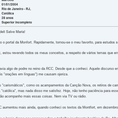
01/01/2004
:
Rio de Janeiro - RJ,
:
Católica
:
28 anos
:
Superior incompleto
:
deli Salve Maria!
o portal da Monfort. Rapidamente, tornou-se o meu favorito, para estudos so
, estou revendo todos os meus conceitos, a respeito de vários temas que en
ia algo de podre no reino da RCC. Desde que a conheci. Aquele discurso emoc
ais "orações em línguas") me causam ojeriza.
tos "carismáticos", como os acampamentos da Canção Nova, os retiros de car
a "católica", mas nada disso me satisfez. Hoje, não tenho paciência para ess
Não acompanho mais essas coisas. Nem via TV ou rádio.
C aumentou mais ainda, quando conheci os textos da Montfort, em dezembro