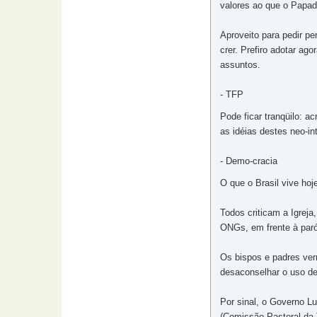
valores ao que o Papad
Aproveito para pedir pe
crer. Prefiro adotar ag
assuntos.
- TFP
Pode ficar tranqüilo: 
as idéias destes neo-in
- Demo-cracia
O que o Brasil vive ho
Todos criticam a Igrej
ONGs, em frente à paró
Os bispos e padres ver
desaconselhar o uso de
Por sinal, o Governo L
(Comissão Pastoral da T