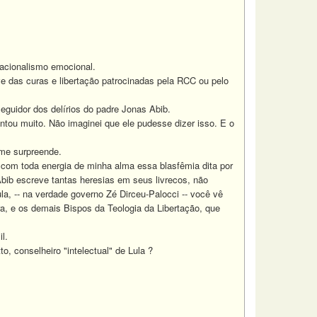
racionalismo emocional.
das curas e libertação patrocinadas pela RCC ou pelo
guidor dos delírios do padre Jonas Abib.
ou muito. Não imaginei que ele pudesse dizer isso. E o
me surpreende.
om toda energia de minha alma essa blasfêmia dita por
ib escreve tantas heresias em seus livrecos, não
, -- na verdade governo Zé Dirceu-Palocci -- você vê
a, e os demais Bispos da Teologia da Libertação, que
l.
, conselheiro "intelectual" de Lula ?