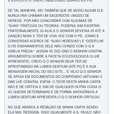
E EXPLICITO E CREIO, INDELICADO QUANTO EU FUI.
DE TAL MANEIRA, SEI TAMBÉM QUE DE MODO ALGUM ELE
NUNCA IRIA CHAMAR UM SACERDOTE UNGIDO DE
HEREGE, POR NÃO CONCORDAR COM ALGUMAS DE
"SUAS" PRÁTICAS OU TEORIAS. PODERIA SIM EXORTAR
FRATERNALMENTE (Q ALIÁ,S O SENHOR DEVERIA IR ATÉ A
CANÇÃO NOVA E TER DE VIVA VOZ COM O PE. JONAS E
CONVERSAR ACERCA DE "SUAS HERESIAS") E "DIZER-LHE
Q OS ENSINAMENTOS DELE NÃO CONDIZ COM O Q A
IGREJA PREGA." (ASSIM VC DIZ) QND O SENHOR CONTRA
ARGUMENTOU SOBRE A FACETA ECLESIOLÓGICA Q LHE
APRESENTEI, CREIO Q O SENHOR DEVA TER SE
APROFUNDADO NA LUMEN GENTIUM (ATÉ PQ É A SUA
MENSAGEM INICIAL DO SEU SITE... E VEJO Q O SENHOR
SE APOIA EM DOCUMENTOS DO COMPÊNDIO VATICANO II
QND LHE CONVÉM, ENFIM, O TEOR DESTA MINHA CARTA
NÃO É DE CRÍTICA E SIM DE QUALQUER OUTRA COISA Q
VC QUEIRA DETERMINAR) E DE FORMA ANTAGÔNICA A
LUMEN GENTIUM APRESENTA O Q O SENHOR CRITICOU.
NO QUE ABARCA A REDAÇÃO DE MINHA CARTA SENDO
ELA MAL REDIGIDA, DIGO IGUALMENTE A S. PAULO: NÃO