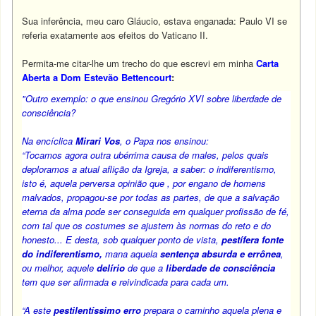
Sua inferência, meu caro Gláucio, estava enganada: Paulo VI se
referia exatamente aos efeitos do Vaticano II.
Permita-me citar-lhe um trecho do que escrevi em minha
Carta
Aberta a Dom Estevão Bettencourt
:
"Outro exemplo: o que ensinou Gregório XVI sobre liberdade de
consciência?
Na encíclica
Mirari Vos
, o Papa nos ensinou:
“Tocamos agora outra ubérrima causa de males, pelos quais
deploramos a atual aflição da Igreja, a saber: o indiferentismo,
isto é, aquela perversa opinião que , por engano de homens
malvados, propagou-se por todas as partes, de que a salvação
eterna da alma pode ser conseguida em qualquer profissão de fé,
com tal que os costumes se ajustem às normas do reto e do
honesto... E desta, sob qualquer ponto de vista,
pestífera fonte
do indiferentismo,
mana aquela
sentença absurda e errônea
,
ou melhor, aquele
delírio
de que a
liberdade de consciência
tem que ser afirmada e reivindicada para cada um.
“A este
pestilentíssimo erro
prepara o caminho aquela plena e