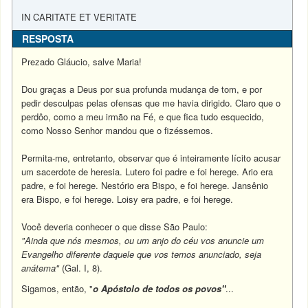
IN CARITATE ET VERITATE
RESPOSTA
Prezado Gláucio, salve Maria!
Dou graças a Deus por sua profunda mudança de tom, e por
pedir desculpas pelas ofensas que me havia dirigido. Claro que o
perdôo, como a meu irmão na Fé, e que fica tudo esquecido,
como Nosso Senhor mandou que o fizéssemos.
Permita-me, entretanto, observar que é inteiramente lícito acusar
um sacerdote de heresia. Lutero foi padre e foi herege. Ario era
padre, e foi herege. Nestório era Bispo, e foi herege. Jansênio
era Bispo, e foi herege. Loisy era padre, e foi herege.
Você deveria conhecer o que disse São Paulo:
"Ainda que nós mesmos, ou um anjo do céu vos anuncie um
Evangelho diferente daquele que vos temos anunciado, seja
anátema"
(Gal. I, 8).
Sigamos, então, "
o Apóstolo de todos os povos"
...