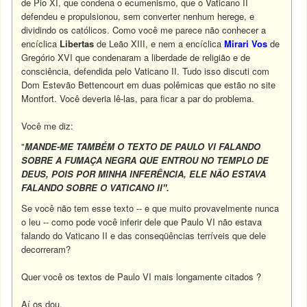
de Pio XI, que condena o ecumenismo, que o Vaticano II
defendeu e propulsionou, sem converter nenhum herege, e
dividindo os católicos. Como você me parece não conhecer a
encíclica
Libertas
de Leão XIII, e nem a encíclica
Mirari Vos
de
Gregório XVI que condenaram a liberdade de religião e de
consciência, defendida pelo Vaticano II. Tudo isso discuti com
Dom Estevão Bettencourt em duas polêmicas que estão no site
Montfort. Você deveria lê-las, para ficar a par do problema.
Você me diz:
"
MANDE-ME TAMBÉM O TEXTO DE PAULO VI FALANDO
SOBRE A FUMAÇA NEGRA QUE ENTROU NO TEMPLO DE
DEUS, POIS POR MINHA INFERÊNCIA, ELE NÃO ESTAVA
FALANDO SOBRE O VATICANO II".
Se você não tem esse texto -- e que muito provavelmente nunca
o leu -- como pode você inferir dele que Paulo VI não estava
falando do Vaticano II e das conseqüências terríveis que dele
decorreram?
Quer você os textos de Paulo VI mais longamente citados ?
Aí os dou.