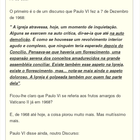
O primeiro é o de um discurso que Paulo VI fez a 7 de Dezembro
de 1968:
" A igreja atravessa, hoje, um momento de inquietação.
Alguns se exercem na auto crítica, dir-se-ia que até
na auto
demolição
. É como se houvesse um revolvimento interior
agudo e complexo, que ninguém teria esperado
depois do
Concílio. Pensava-se que haveria um florescimento, uma
expansão serena dos conceitos amadurecidos na grande
assembléia conciliar. Existe também esse aspeto na Igreja,
existe o florescimento, mas... nota-se mais ainda o aspeto
doloroso. A Igreja é golpeada também por quem faz parte
dela"
.
Ficou-lhe claro que Paulo Vi se referia aos frutos amargos do
Vaticano II já em 1968?
E, de 1968 até hoje, a coisa piorou muito mais. Mas muitíssimo
mais.
Paulo VI disse ainda, noutro Discurso: