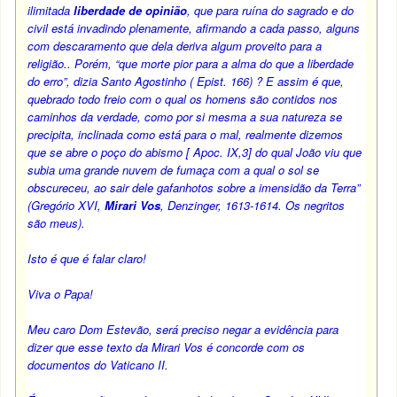
ilimitada
liberdade de opinião
, que para ruína do sagrado e do
civil está invadindo plenamente, afirmando a cada passo, alguns
com descaramento que dela deriva algum proveito para a
religião.. Porém, “que morte pior para a alma do que a liberdade
do erro”, dizia Santo Agostinho ( Epist. 166) ? E assim é que,
quebrado todo freio com o qual os homens são contidos nos
caminhos da verdade, como por si mesma a sua natureza se
precipita, inclinada como está para o mal, realmente dizemos
que se abre o poço do abismo [ Apoc. IX,3] do qual João viu que
subia uma grande nuvem de fumaça com a qual o sol se
obscureceu, ao sair dele gafanhotos sobre a imensidão da Terra”
(Gregório XVI,
Mirari Vos
, Denzinger, 1613-1614. Os negritos
são meus).
Isto é que é falar claro!
Viva o Papa!
Meu caro Dom Estevão, será preciso negar a evidência para
dizer que esse texto da Mirari Vos é concorde com os
documentos do Vaticano II.