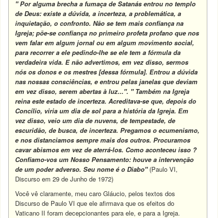
" Por alguma brecha a fumaça de Satanás entrou no templo
de Deus: existe a dúvida, a incerteza, a problemática, a
inquietação, o confronto. Não se tem mais confiança na
Igreja; põe-se confiança no primeiro profeta profano que nos
vem falar em algum jornal ou em algum movimento social,
para recorrer a ele pedindo-lhe se ele tem a fórmula da
verdadeira vida. E não advertimos, em vez disso, sermos
nós os donos e os mestres [dessa fórmula]. Entrou a dúvida
nas nossas consciências, e entrou pelas janelas que deviam
em vez disso, serem abertas à luz...".
" Também na Igreja
reina este estado de incerteza. Acreditava-se que, depois do
Concílio, viria um dia de sol para a história da Igreja. Em
vez disso, veio um dia de nuvens, de tempestade, de
escuridão, de busca, de incerteza.
Pregamos o ecumenismo,
e nos distanciamos sempre mais dos outros. Procuramos
cavar abismos em vez de aterrá-los.
Como aconteceu isso ?
Confiamo-vos um Nosso Pensamento: houve a intervenção
de um poder adverso. Seu nome é o Diabo"
(Paulo VI,
Discurso em 29 de Junho de 1972)
Você vê claramente, meu caro Gláucio, pelos textos dos
Discurso de Paulo VI que ele afirmava que os efeitos do
Vaticano II foram decepcionantes para ele, e para a Igreja.