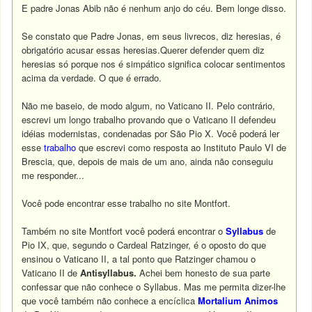
E padre Jonas Abib não é nenhum anjo do céu. Bem longe disso.
Se constato que Padre Jonas, em seus livrecos, diz heresias, é
obrigatório acusar essas heresias.Querer defender quem diz
heresias só porque nos é simpático significa colocar sentimentos
acima da verdade. O que é errado.
Não me baseio, de modo algum, no Vaticano II. Pelo contrário,
escrevi um longo trabalho provando que o Vaticano II defendeu
idéias modernistas, condenadas por São Pio X. Você poderá ler
esse
trabalho
que escrevi como resposta ao Instituto Paulo VI de
Brescia, que, depois de mais de um ano, ainda não conseguiu
me responder...
Você pode encontrar esse trabalho no site Montfort.
Também no site Montfort você poderá encontrar o
Syllabus
de
Pio IX, que, segundo o Cardeal Ratzinger, é o oposto do que
ensinou o Vaticano II, a tal ponto que Ratzinger chamou o
Vaticano II de
Antisyllabus.
Achei bem honesto de sua parte
confessar que não conhece o Syllabus. Mas me permita dizer-lhe
que você também não conhece a encíclica
Mortalium Animos