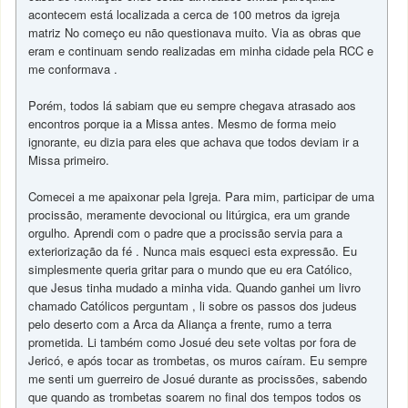
acontecem está localizada a cerca de 100 metros da igreja
matriz No começo eu não questionava muito. Via as obras que
eram e continuam sendo realizadas em minha cidade pela RCC e
me conformava .
Porém, todos lá sabiam que eu sempre chegava atrasado aos
encontros porque ia a Missa antes. Mesmo de forma meio
ignorante, eu dizia para eles que achava que todos deviam ir a
Missa primeiro.
Comecei a me apaixonar pela Igreja. Para mim, participar de uma
procissão, meramente devocional ou litúrgica, era um grande
orgulho. Aprendi com o padre que a procissão servia para a
exteriorização da fé . Nunca mais esqueci esta expressão. Eu
simplesmente queria gritar para o mundo que eu era Católico,
que Jesus tinha mudado a minha vida. Quando ganhei um livro
chamado Católicos perguntam , li sobre os passos dos judeus
pelo deserto com a Arca da Aliança a frente, rumo a terra
prometida. Li também como Josué deu sete voltas por fora de
Jericó, e após tocar as trombetas, os muros caíram. Eu sempre
me senti um guerreiro de Josué durante as procissões, sabendo
que quando as trombetas soarem no final dos tempos todos os