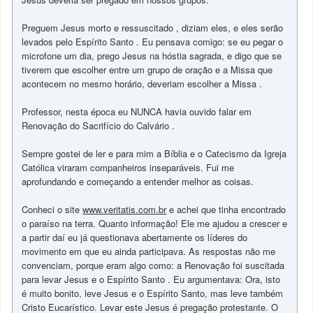
Preguem Jesus morto e ressuscitado , diziam eles, e eles serão
levados pelo Espírito Santo . Eu pensava comigo: se eu pegar o
microfone um dia, prego Jesus na hóstia sagrada, e digo que se
tiverem que escolher entre um grupo de oração e a Missa que
acontecem no mesmo horário, deveriam escolher a Missa .
Professor, nesta época eu NUNCA havia ouvido falar em
Renovação do Sacrifício do Calvário .
Sempre gostei de ler e para mim a Bíblia e o Catecismo da Igreja
Católica viraram companheiros inseparáveis. Fui me
aprofundando e começando a entender melhor as coisas.
Conheci o site
www.veritatis.com.br
e achei que tinha encontrado
o paraíso na terra. Quanto informação! Ele me ajudou a crescer e
a partir daí eu já questionava abertamente os líderes do
movimento em que eu ainda participava. As respostas não me
convenciam, porque eram algo como: a Renovação foi suscitada
para levar Jesus e o Espírito Santo . Eu argumentava: Ora, isto
é muito bonito, leve Jesus e o Espírito Santo, mas leve também
Cristo Eucarístico. Levar este Jesus é pregação protestante. O