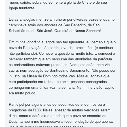
muros cairão, sobrando somente a glória de Cristo e de sua
Igreja triunfante.
Estas analogias me fizeram chorar por diversas vezes enquanto
caminhava atrás dos andores de São Benedito, de São
Sebastião ou de São José. Que dirá de Nossa Senhora!
Em minha ignorância, agora não tão ignorante, eu percebia que o
povo da Renovação não participava das procissões (e continua
não participando). Comecei a questionar muito isto. E comecei a
perceber também que em nenhuma das atividades da paróquia
os carismáticos estavam presentes. Nem procissão, nem via-
sacra, nem adoração ao Santíssimo Sacramento. Não posso ser
injusto, na Missa de Domingo todos vão. Mas eu achava que
esta participação era ínfima, ou seja, pessoas consagradas
comungarem uma única vez na semana. Na minha visão, aquilo
era muito pouco.
Participei por alguns anos consecutivos de encontros para
pregadores da RCC. Neles, apesar de muitas verdades serem
ditas, como a carência e a sede que o povo se encontra de
Deus, também me incomodava a recomendação de que apenas
Jesus deveria ser pregado em nossos grupos.