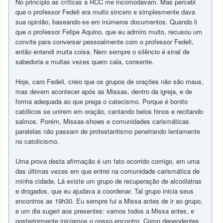
No princípio as críticas a RCC me incomodavam. Mas percebi
que o professor Fedeli era muito sincero e simplesmente dava
sua opinião, baseando-se em inúmeros documentos. Quando li
que o professor Felipe Aquino, que eu admiro muito, recusou um
convite para conversar pessoalmente com o professor Fedeli,
então entendi muita coisa. Nem sempre o silêncio é sinal de
sabedoria e muitas vezes quem cala, consente.
Hoje, caro Fedeli, creio que os grupos de orações não são maus,
mas devem acontecer após as Missas, dentro da igreja, e de
forma adequada ao que prega o catecismo. Porque é bonito
católicos se unirem em oração, cantando belos hinos e recitando
salmos. Porém, Missas-shows e comunidades carismáticas
paralelas não passam de protestantismo penetrando lentamente
no catolicismo.
Uma prova desta afirmação é um fato ocorrido comigo, em uma
das últimas vezes em que entrei na comunidade carismática de
minha cidade. Lá existe um grupo de recuperação de alcoólatras
e drogados, que eu ajudava a coordenar. Tal grupo inicia seus
encontros as 19h30. Eu sempre fui a Missa antes de ir ao grupo,
e um dia sugeri aos presentes: vamos todos a Missa antes, e
posteriormente iniciamos o nosso encontro. Como dependentes