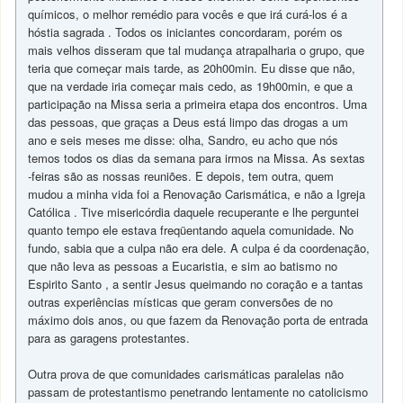
químicos, o melhor remédio para vocês e que irá curá-los é a
hóstia sagrada . Todos os iniciantes concordaram, porém os
mais velhos disseram que tal mudança atrapalharia o grupo, que
teria que começar mais tarde, as 20h00min. Eu disse que não,
que na verdade iria começar mais cedo, as 19h00min, e que a
participação na Missa seria a primeira etapa dos encontros. Uma
das pessoas, que graças a Deus está limpo das drogas a um
ano e seis meses me disse: olha, Sandro, eu acho que nós
temos todos os dias da semana para irmos na Missa. As sextas
-feiras são as nossas reuniões. E depois, tem outra, quem
mudou a minha vida foi a Renovação Carismática, e não a Igreja
Católica . Tive misericórdia daquele recuperante e lhe perguntei
quanto tempo ele estava freqüentando aquela comunidade. No
fundo, sabia que a culpa não era dele. A culpa é da coordenação,
que não leva as pessoas a Eucaristia, e sim ao batismo no
Espirito Santo , a sentir Jesus queimando no coração e a tantas
outras experiências místicas que geram conversões de no
máximo dois anos, ou que fazem da Renovação porta de entrada
para as garagens protestantes.
Outra prova de que comunidades carismáticas paralelas não
passam de protestantismo penetrando lentamente no catolicismo