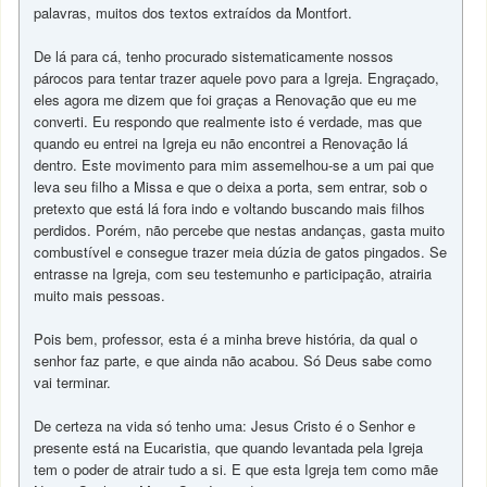
palavras, muitos dos textos extraídos da Montfort.
De lá para cá, tenho procurado sistematicamente nossos
párocos para tentar trazer aquele povo para a Igreja. Engraçado,
eles agora me dizem que foi graças a Renovação que eu me
converti. Eu respondo que realmente isto é verdade, mas que
quando eu entrei na Igreja eu não encontrei a Renovação lá
dentro. Este movimento para mim assemelhou-se a um pai que
leva seu filho a Missa e que o deixa a porta, sem entrar, sob o
pretexto que está lá fora indo e voltando buscando mais filhos
perdidos. Porém, não percebe que nestas andanças, gasta muito
combustível e consegue trazer meia dúzia de gatos pingados. Se
entrasse na Igreja, com seu testemunho e participação, atrairia
muito mais pessoas.
Pois bem, professor, esta é a minha breve história, da qual o
senhor faz parte, e que ainda não acabou. Só Deus sabe como
vai terminar.
De certeza na vida só tenho uma: Jesus Cristo é o Senhor e
presente está na Eucaristia, que quando levantada pela Igreja
tem o poder de atrair tudo a si. E que esta Igreja tem como mãe