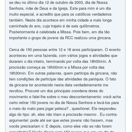
se deu no último dia 12 de outubro de 2003, dia de Nossa
Senhora, mãe de Deus e da Igreja. Este para mim é um dia
muito especial, e acredito que para os católicos verdadeiros
também. Neste dia acontece em minha cidade a mais longa
caminhada do ano, cuja trajeto é de seis quilômetros.
Posteriormente é celebrada a Missa. Pois bem, em dia tão
importante o grupo de jovens da RCC realizou uma gincana.
Cerca de 150 pessoas entre 12 e 18 anos participaram. O evento
aconteceu em uma fazenda, com vários jogos e atividades que
duraram o dia inteiro, terminando por volta das 18h00min. A
procissão começa as 16h00min e a Missa por volta das
18h30min. Em outras palavras, quem participa da gincana, não
tem condições de participar das atividades da paróquia. O fato
da gincana ter acontecido nesta data verdadeiramente me
revoltou. Procurei um dos principais coordena dores do
movimento e falei-lhe sobre o meu descontentamento: você acha
certo retirar 150 jovens no dia de Nossa Senhora e levá-los para
o meio do mato para jogar peteca? , questionei. Ele respondeu
algo do tipo: ah, eles não iriam a procissão mesmo . Eu contra-
argumentei: pode até ser que estes jovens não fossem, mas
vocês precisariam ir. E depois, como eles vão se não forem
convidados? Vocês dizem para 150 jovens que em um dia de