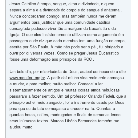
Jesus Católico é corpo, sangue, alma e divindade, e quem
separa a alma e a divindade do corpo e do sangue é anátema .
Nunca concordaram comigo, mas também nunca me deram
argumentos para justificar que uma comunidade católica
consagrada pudesse viver tão a margem da Eucaristia e da
Igreja. O que eles insistentemente utilizam como argumento é a
passagem onde diz que cada membro tem uma função no corpo,
escrita por São Paulo. A mão não pode ser o pé , fui obrigado a
ouvir por di versas vezes. Como se pregar Jesus Eucarístico
fosse uma deformação aos princípios da RCC .
Um belo dia, por misericórdia de Deus, acabei conhecendo o site
www.montfort.org.br
. A partir daí minha vida realmente começou
a mudar, e para melhor, muito melhor. Comecei a ler
sistematicamente os artigos e muitas coisas ainda nebulosas
passaram a fazer sentido. Um tal professor Orlando Fedeli, que a
princípio achei meio zangado , foi o instrumento usado por Deus
para que eu de fato começasse a crescer na fé. Quantas e
quantas horas, noites, madrugadas e finais de semanas lendo
seus inúmeros textos. Marcos Libório Fernandes também me
ajudou muito.