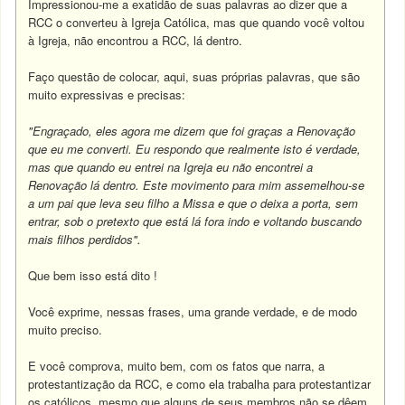
Impressionou-me a exatidão de suas palavras ao dizer que a
RCC o converteu à Igreja Católica, mas que quando você voltou
à Igreja, não encontrou a RCC, lá dentro.
Faço questão de colocar, aqui, suas próprias palavras, que são
muito expressivas e precisas:
"Engraçado, eles agora me dizem que foi graças a Renovação
que eu me converti. Eu respondo que realmente isto é verdade,
mas que quando eu entrei na Igreja eu não encontrei a
Renovação lá dentro. Este movimento para mim assemelhou-se
a um pai que leva seu filho a Missa e que o deixa a porta, sem
entrar, sob o pretexto que está lá fora indo e voltando buscando
mais filhos perdidos".
Que bem isso está dito !
Você exprime, nessas frases, uma grande verdade, e de modo
muito preciso.
E você comprova, muito bem, com os fatos que narra, a
protestantização da RCC, e como ela trabalha para protestantizar
os católicos, mesmo que alguns de seus membros não se dêem