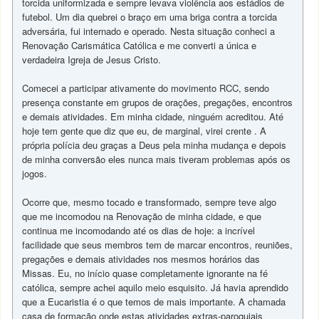
torcida uniformizada e sempre levava violência aos estádios de
futebol. Um dia quebrei o braço em uma briga contra a torcida
adversária, fui internado e operado. Nesta situação conheci a
Renovação Carismática Católica e me converti a única e
verdadeira Igreja de Jesus Cristo.
Comecei a participar ativamente do movimento RCC, sendo
presença constante em grupos de orações, pregações, encontros
e demais atividades. Em minha cidade, ninguém acreditou. Até
hoje tem gente que diz que eu, de marginal, virei crente . A
própria polícia deu graças a Deus pela minha mudança e depois
de minha conversão eles nunca mais tiveram problemas após os
jogos.
Ocorre que, mesmo tocado e transformado, sempre teve algo
que me incomodou na Renovação de minha cidade, e que
continua me incomodando até os dias de hoje: a incrível
facilidade que seus membros tem de marcar encontros, reuniões,
pregações e demais atividades nos mesmos horários das
Missas. Eu, no início quase completamente ignorante na fé
católica, sempre achei aquilo meio esquisito. Já havia aprendido
que a Eucaristia é o que temos de mais importante. A chamada
casa de formação onde estas atividades extras-paroquiais