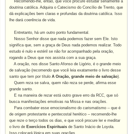
Recomendo-lhe, então, que você procure estudar seriamente a
doutrina católica. Adquira o Catecismo do Concílio de Trento, que
dá explicações bem claras e profundas da doutrina católica. Isso
lhe dará coerência de vida.
Entretanto, há um outro ponto fundamental.
Nosso Senhor disse que nada podemos fazer sem Ele. Isto
significa que, sem a graça de Deus nada podemos realizar. Todo
estudo é nulo e estéril se não for acompanhado pela oração,
rogando a Deus que nos assista com a sua graça.
A oração, nos disse Santo Afonso de Ligório, é o grande meio
de salvação (recomendo que você leia exatamente o livro desse
santo que tem por título
A Oração, grande meio de salvação
).
Quem reza se salva, quem não reza se perde, afirma esse
grande santo.
E na maneira de rezar está outro grave erro da RCC, que só
busca manifestações emotivas na Missa e nas orações.
Para combater esse emocionalismo do carismatismo -- que é
de origem protestante e pentecostal herético -- recomendo-lhe
que reze o terço todos os dias, e que você procure ler e meditar
o livro de
Exercícios Espirituais
de Santo Inácio de Loyola.
Isso colocará lógica em suas orações.