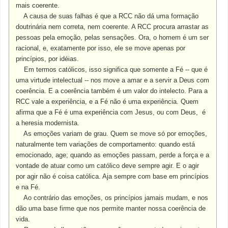
mais coerente.
A causa de suas falhas é que a RCC não dá uma formação
doutrinária nem correta, nem coerente. A RCC procura arrastar as
pessoas pela emoção, pelas sensações. Ora, o homem é um ser
racional, e, exatamente por isso, ele se move apenas por
princípios, por idéias.
Em termos católicos, isso significa que somente a Fé -- que é
uma virtude intelectual -- nos move a amar e a servir a Deus com
coerência. E a coerência também é um valor do intelecto. Para a
RCC vale a experiência, e a Fé não é uma experiência. Quem
afirma que a Fé é uma experiência com Jesus, ou com Deus, é
a heresia modernista.
As emoções variam de grau. Quem se move só por emoções,
naturalmente tem variações de comportamento: quando está
emocionado, age; quando as emoções passam, perde a força e a
vontade de atuar como um católico deve sempre agir. E o agir
por agir não é coisa católica. Aja sempre com base em princípios
e na Fé.
Ao contrário das emoções, os princípios jamais mudam, e nos
dão uma base firme que nos permite manter nossa coerência de
vida.