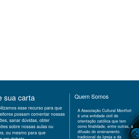
e sua carta
Quem Somos
bilizamos esse recurso para que
A Associação Cultural Montfort
leitores possam comentar nossas
é uma entidade civil de
ões, sanar dúvidas, obter
orientação católica que tem
ções sobre nossas aulas ou
como finalidade, entre outras, a
difusão do ensinamento
des, ou mesmo para que
tradicional da Igreja e da
s em debate.