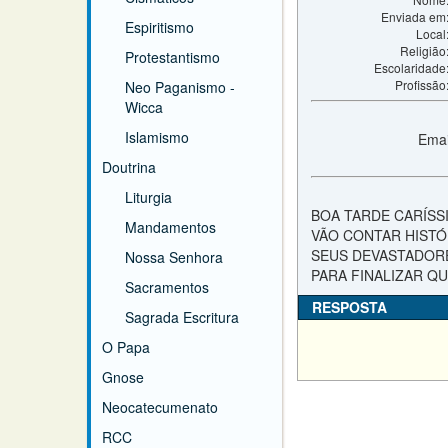
Enviada em
Espiritismo
Local
Religião
Protestantismo
Escolaridade
Profissão
Neo Paganismo -
Wicca
Islamismo
Emai
Doutrina
Liturgia
BOA TARDE CARÍSS
Mandamentos
VÃO CONTAR HISTÓR
SEUS DEVASTADORE
Nossa Senhora
PARA FINALIZAR Q
Sacramentos
RESPOSTA
Sagrada Escritura
O Papa
Gnose
Neocatecumenato
RCC