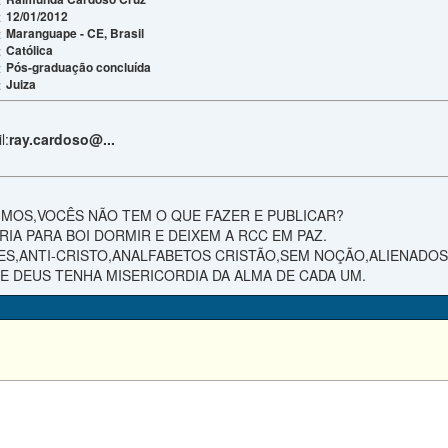
12/01/2012
:
Maranguape - CE, Brasil
:
Católica
:
Pós-graduação concluída
:
Juiza
:
l:
ray.cardoso@...
IMOS,VOCÊS NÃO TEM O QUE FAZER E PUBLICAR?
IA PARA BOI DORMIR E DEIXEM A RCC EM PAZ.
S,ANTI-CRISTO,ANALFABETOS CRISTÃO,SEM NOÇÃO,ALIENADOS
UE DEUS TENHA MISERICORDIA DA ALMA DE CADA UM.