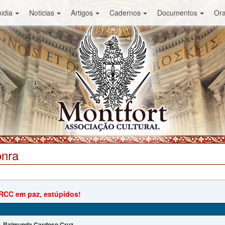
idia
Noticias
Artigos
Cadernos
Documentos
Or
onra
RCC em paz, estúpidos!
Raimunda Cardoso Cruz
: