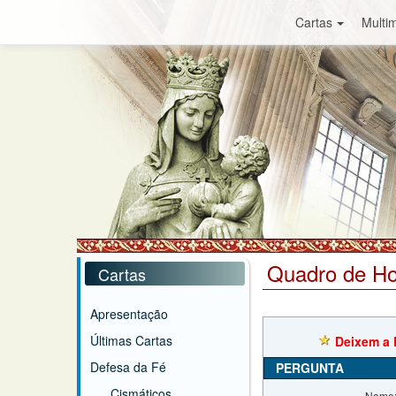
Cartas
Multim
Quadro de H
Cartas
Apresentação
Últimas Cartas
Deixem a 
Defesa da Fé
PERGUNTA
Cismáticos
Nome