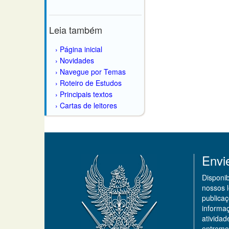
Leia também
Página inicial
Novidades
Navegue por Temas
Roteiro de Estudos
Principais textos
Cartas de leitores
Envi
Disponi
nossos 
publicaç
informa
ativida
entremo