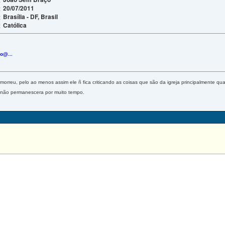
20/07/2011
:
Brasília - DF, Brasil
:
Católica
:
o@...
orreu, pelo ao menos assim ele ñ fica criticando as coisas que são da igreja principalmente
 não permanescera por muito tempo.