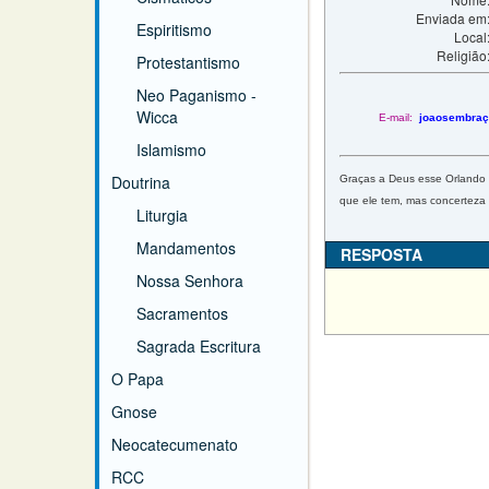
Enviada em
Espiritismo
Local
Religião
Protestantismo
Neo Paganismo -
Wicca
E-mail:
joaosembraç
Islamismo
Doutrina
Graças a Deus esse Orlando m
que ele tem, mas concerteza
Liturgia
Mandamentos
RESPOSTA
Nossa Senhora
Sacramentos
Sagrada Escritura
O Papa
Gnose
Neocatecumenato
RCC