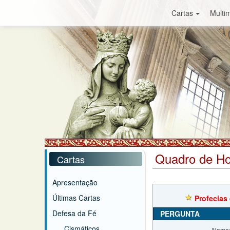
Cartas
Multim
Quadro de H
Cartas
Apresentação
Últimas Cartas
Profecias
Defesa da Fé
PERGUNTA
Cismáticos
Nome