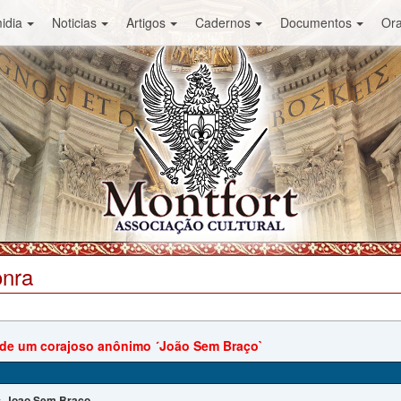
idia
Noticias
Artigos
Cadernos
Documentos
Or
onra
 de um corajoso anônimo ´João Sem Braço`
Joao Sem Braço
: