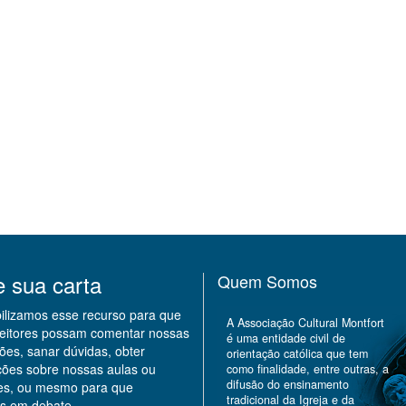
e sua carta
Quem Somos
bilizamos esse recurso para que
A Associação Cultural Montfort
leitores possam comentar nossas
é uma entidade civil de
ões, sanar dúvidas, obter
orientação católica que tem
ções sobre nossas aulas ou
como finalidade, entre outras, a
difusão do ensinamento
des, ou mesmo para que
tradicional da Igreja e da
s em debate.