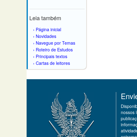
Leia também
Página inicial
Novidades
Navegue por Temas
Roteiro de Estudos
Principais textos
Cartas de leitores
Envi
Disponi
nossos 
publicaç
informa
ativida
entremo