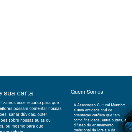
e sua carta
Quem Somos
bilizamos esse recurso para que
A Associação Cultural Montfort
leitores possam comentar nossas
é uma entidade civil de
ões, sanar dúvidas, obter
orientação católica que tem
ções sobre nossas aulas ou
como finalidade, entre outras, a
difusão do ensinamento
des, ou mesmo para que
tradicional da Igreja e da
s em debate.