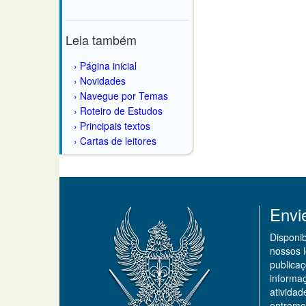
Leia também
Página inicial
Novidades
Navegue por Temas
Roteiro de Estudos
Principais textos
Cartas de leitores
Envi
Disponi
nossos 
publicaç
informa
ativida
entremo