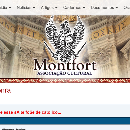
idia
Noticias
Artigos
Cadernos
Documentos
Or
onra
 esse sAIte foSe de catolico...
Vicente Junior
: