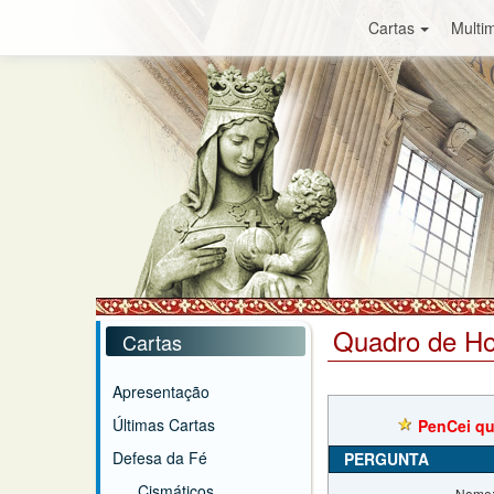
Cartas
Multim
Quadro de H
Cartas
Apresentação
Últimas Cartas
PenCei que
Defesa da Fé
PERGUNTA
Cismáticos
Nome