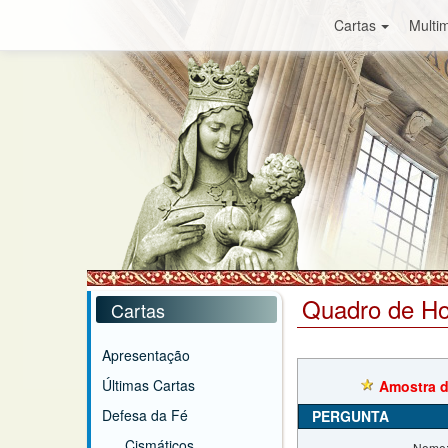
Cartas
Multim
Quadro de H
Cartas
Apresentação
Últimas Cartas
Amostra d
Defesa da Fé
PERGUNTA
Cismáticos
Nome