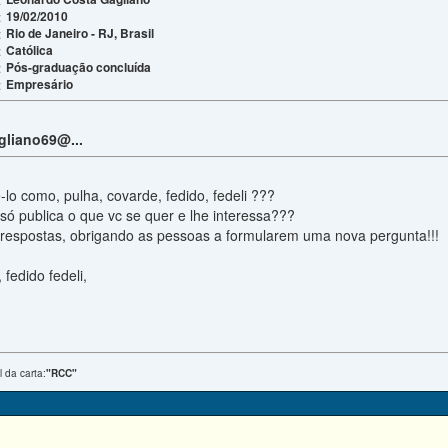
19/02/2010
:
Rio de Janeiro - RJ, Brasil
:
Católica
:
Pós-graduação concluída
:
Empresário
:
agliano69@...
lo como, pulha, covarde, fedido, fedeli ???
 só publica o que vc se quer e lhe interessa???
respostas, obrigando as pessoas a formularem uma nova pergunta!!!
fedido fedeli,
l da carta:
"RCC"