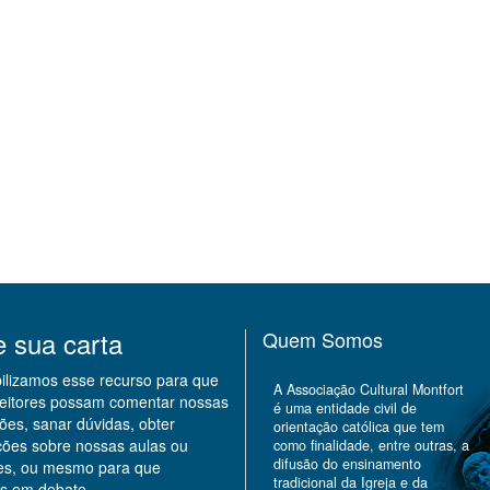
e sua carta
Quem Somos
bilizamos esse recurso para que
A Associação Cultural Montfort
leitores possam comentar nossas
é uma entidade civil de
ões, sanar dúvidas, obter
orientação católica que tem
ções sobre nossas aulas ou
como finalidade, entre outras, a
difusão do ensinamento
des, ou mesmo para que
tradicional da Igreja e da
s em debate.