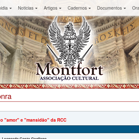
idia
Noticias
Artigos
Cadernos
Documentos
Or
onra
o "amor" e "mansidão" da RCC
Leonardo Costa Gagliano
: