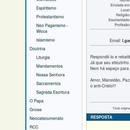
Enviada em
Espiritismo
Local
Religião
Protestantismo
Escolaridade
Profissão
Neo Paganismo -
Wicca
Islamismo
Email:
l.g
Doutrina
Respondê-lo e rebatê-
Liturgia
Já que seu sitiozinho
Mandamentos
Nem há espaço para 
Nossa Senhora
Amor, Mansidão, Paz, 
Sacramentos
o anti-Cristo!!!
Sagrada Escritura
O Papa
Título origina
Gnose
RESPOSTA
Neocatecumenato
RCC