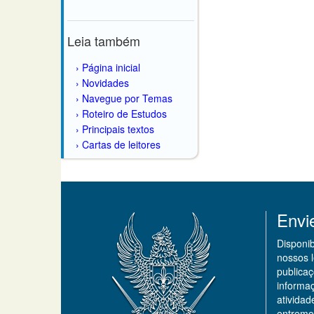
Leia também
Página inicial
Novidades
Navegue por Temas
Roteiro de Estudos
Principais textos
Cartas de leitores
Envi
Disponi
nossos 
publicaç
informa
ativida
entremo