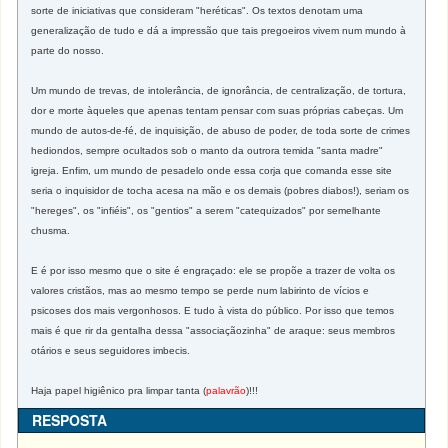
sorte de iniciativas que consideram "heréticas". Os textos denotam uma
generalização de tudo e dá a impressão que tais pregoeiros vivem num mundo à
parte do nosso.
Um mundo de trevas, de intolerância, de ignorância, de centralização, de tortura,
dor e morte àqueles que apenas tentam pensar com suas próprias cabeças. Um
mundo de autos-de-fé, de inquisição, de abuso de poder, de toda sorte de crimes
hediondos, sempre ocultados sob o manto da outrora temida "santa madre"
igreja. Enfim, um mundo de pesadelo onde essa corja que comanda esse site
seria o inquisidor de tocha acesa na mão e os demais (pobres diabos!), seriam os
"hereges", os "infiéis", os "gentios" a serem "catequizados" por semelhante
chusma.
E é por isso mesmo que o site é engraçado: ele se propõe a trazer de volta os
valores cristãos, mas ao mesmo tempo se perde num labirinto de vícios e
psicoses dos mais vergonhosos. E tudo à vista do público. Por isso que temos
mais é que rir da gentalha dessa "associaçãozinha" de araque: seus membros
otários e seus seguidores imbecis.
Haja papel higiênico pra limpar tanta (
palavrão
)!!!
RESPOSTA