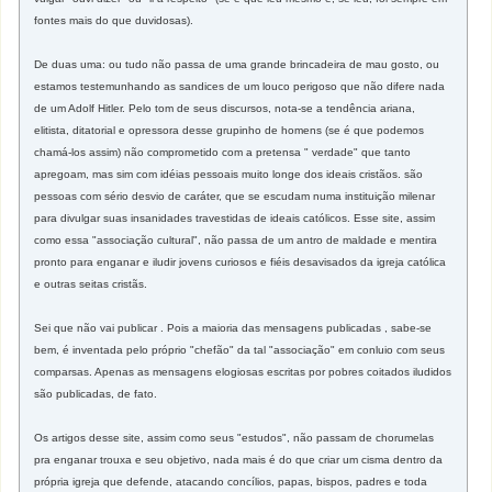
fontes mais do que duvidosas).
De duas uma: ou tudo não passa de uma grande brincadeira de mau gosto, ou
estamos testemunhando as sandices de um louco perigoso que não difere nada
de um Adolf Hitler. Pelo tom de seus discursos, nota-se a tendência ariana,
elitista, ditatorial e opressora desse grupinho de homens (se é que podemos
chamá-los assim) não comprometido com a pretensa " verdade" que tanto
apregoam, mas sim com idéias pessoais muito longe dos ideais cristãos. são
pessoas com sério desvio de caráter, que se escudam numa instituição milenar
para divulgar suas insanidades travestidas de ideais católicos. Esse site, assim
como essa "associação cultural", não passa de um antro de maldade e mentira
pronto para enganar e iludir jovens curiosos e fiéis desavisados da igreja católica
e outras seitas cristãs.
Sei que não vai publicar . Pois a maioria das mensagens publicadas , sabe-se
bem, é inventada pelo próprio "chefão" da tal "associação" em conluio com seus
comparsas. Apenas as mensagens elogiosas escritas por pobres coitados iludidos
são publicadas, de fato.
Os artigos desse site, assim como seus "estudos", não passam de chorumelas
pra enganar trouxa e seu objetivo, nada mais é do que criar um cisma dentro da
própria igreja que defende, atacando concílios, papas, bispos, padres e toda