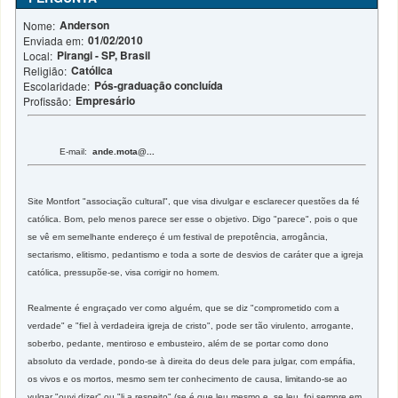
Anderson
Nome:
01/02/2010
Enviada em:
Pirangi - SP, Brasil
Local:
Católica
Religião:
Pós-graduação concluída
Escolaridade:
Empresário
Profissão:
E-mail:
ande.mota@...
Site Montfort "associação cultural", que visa divulgar e esclarecer questões da fé
católica. Bom, pelo menos parece ser esse o objetivo. Digo "parece", pois o que
se vê em semelhante endereço é um festival de prepotência, arrogância,
sectarismo, elitismo, pedantismo e toda a sorte de desvios de caráter que a igreja
católica, pressupõe-se, visa corrigir no homem.
Realmente é engraçado ver como alguém, que se diz "comprometido com a
verdade" e "fiel à verdadeira igreja de cristo", pode ser tão virulento, arrogante,
soberbo, pedante, mentiroso e embusteiro, além de se portar como dono
absoluto da verdade, pondo-se à direita do deus dele para julgar, com empáfia,
os vivos e os mortos, mesmo sem ter conhecimento de causa, limitando-se ao
vulgar "ouvi dizer" ou "li a respeito" (se é que leu mesmo e, se leu, foi sempre em