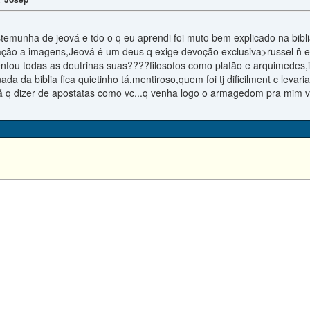
emunha de jeová e tdo o q eu aprendi foi muto bem explicado na biblia,e 
ação a imagens,Jeová é um deus q exige devoção exclusiva>russel ñ er
entou todas as doutrinas suas????filosofos como platão e arquimedes,
ada da biblia fica quietinho tá,mentiroso,quem foi tj dificilment c leva
vá q dizer de apostatas como vc...q venha logo o armagedom pra mim vr