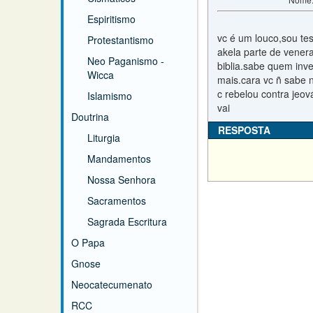
Espiritismo
vc é um louco,sou test
Protestantismo
akela parte de vener
Neo Paganismo -
biblia.sabe quem inv
Wicca
mais.cara vc ñ sabe n
c rebelou contra jeo
Islamismo
vai
Doutrina
RESPOSTA
Liturgia
Mandamentos
Nossa Senhora
Sacramentos
Sagrada Escritura
O Papa
Gnose
Neocatecumenato
RCC