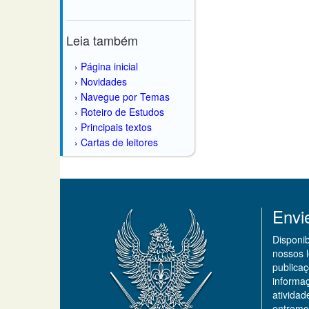
Leia também
Página inicial
Novidades
Navegue por Temas
Roteiro de Estudos
Principais textos
Cartas de leitores
Envi
Disponi
nossos 
publicaç
informa
ativida
entremo