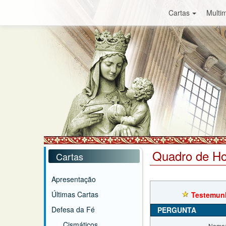
Cartas
Multim
Quadro de H
Cartas
Apresentação
Últimas Cartas
Testemunh
Defesa da Fé
PERGUNTA
Cismáticos
Nome