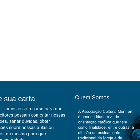
e sua carta
Quem Somos
bilizamos esse recurso para que
A Associação Cultural Montfort
leitores possam comentar nossas
é uma entidade civil de
ões, sanar dúvidas, obter
orientação católica que tem
ções sobre nossas aulas ou
como finalidade, entre outras, a
difusão do ensinamento
des, ou mesmo para que
tradicional da Igreja e da
s em debate.