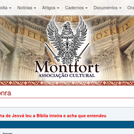
idia
Noticias
Artigos
Cadernos
Documentos
Or
onra
a de Jeová leu a Bíblia inteira e acha que entendeu
Josep
: